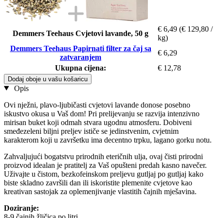
€ 6,49
(€ 129,80 /
Demmers Teehaus Cvjetovi lavande, 50 g
kg)
Demmers Teehaus Papirnati filter za čaj sa
€ 6,29
zatvaranjem
Ukupna cijena:
€ 12,78
Dodaj oboje u vašu košaricu
Opis
Ovi nježni, plavo-ljubičasti cvjetovi lavande donose posebno
iskustvo okusa u Vaš dom! Pri prelijevanju se razvija intenzivno
mirisan buket koji odmah stvara ugodnu atmosferu. Dobiveni
smeđezeleni biljni preljev ističe se jedinstvenim, cvjetnim
karakterom koji u završetku ima decentno trpku, lagano gorku notu.
Zahvaljujući bogatstvu prirodnih eteričnih ulja, ovaj čisti prirodni
proizvod idealan je pratitelj za Vaš opušteni predah kasno navečer.
Uživajte u čistom, bezkofeinskom preljevu gutljaj po gutljaj kako
biste skladno završili dan ili iskoristite plemenite cvjetove kao
kreativan sastojak za oplemenjivanje vlastitih čajnih mješavina.
Doziranje:
8-9 čajnih žličica po litri