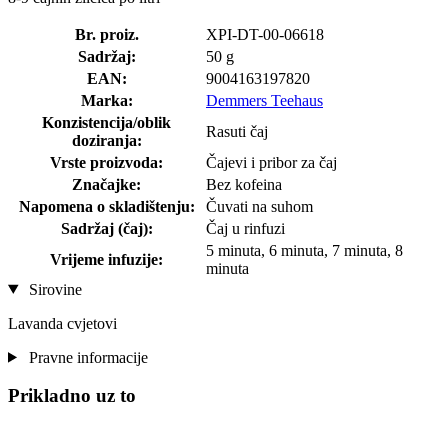
Br. proiz.
XPI-DT-00-06618
Sadržaj:
50 g
EAN:
9004163197820
Marka:
Demmers Teehaus
Konzistencija/oblik
Rasuti čaj
doziranja:
Vrste proizvoda:
Čajevi i pribor za čaj
Značajke:
Bez kofeina
Napomena o skladištenju:
Čuvati na suhom
Sadržaj (čaj):
Čaj u rinfuzi
5 minuta, 6 minuta, 7 minuta, 8
Vrijeme infuzije:
minuta
Sirovine
Lavanda cvjetovi
Pravne informacije
Prikladno uz to