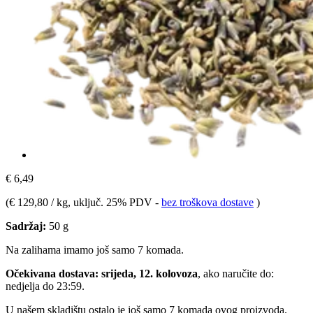
€ 6,49
(
€ 129,80 / kg
, uključ. 25% PDV
-
bez troškova dostave
)
Sadržaj:
50 g
Na zalihama imamo još samo 7 komada.
Očekivana dostava: srijeda, 12. kolovoza
, ako naručite do:
nedjelja do 23:59
.
U našem skladištu ostalo je još samo 7 komada ovog proizvoda.