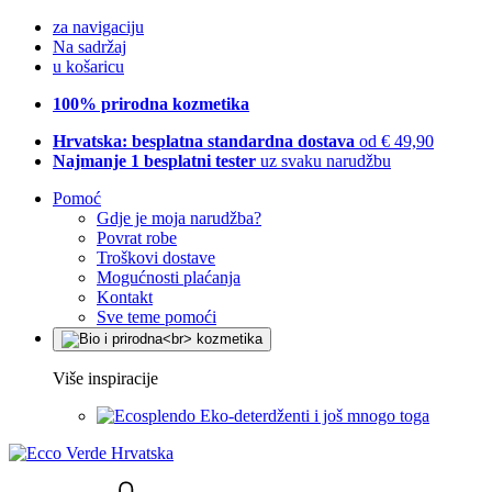
za navigaciju
Na sadržaj
u košaricu
100% prirodna kozmetika
Hrvatska: besplatna standardna dostava
od € 49,90
Najmanje 1 besplatni tester
uz svaku narudžbu
Pomoć
Gdje je moja narudžba?
Povrat robe
Troškovi dostave
Mogućnosti plaćanja
Kontakt
Sve teme pomoći
Više inspiracije
Eko-deterdženti i još mnogo toga