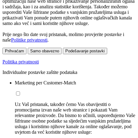
optimizaciju naše web stranice i prikazivanje personaliziranih oglasa
i sadržaja, kao i za analizu statistike korištenja. Također možemo
usporediti Vaše šifrirane podatke s vanjskim pružateljima usluga i
prikazivati Vam ponude putem njihovih online oglašivačkih kanala
samo ako već i sami koristite njihove usluge.
Prije nego što date svoj pristanak, molimo provjerite postavke i
naše
Politike privatnosti
.
Prihvaćam
Samo obavezno
Podešavanje postavki
Politika privatnosti
Individualne postavke zaštite podataka
Marketing per Customer-Match
Uz Vaš pristanak, također ćemo Vas obavijestiti o
promocijama izvan naše web stranice i pokazati Vam
relevantne proizvode. Da bismo to učinili, uspoređujemo Vaše
šifrirane osobne podatke sa sljedećim vanjskim pružateljima
usluga i koristimo njihove kanale za online oglašavanje, pod
uvjetom da već koristite njihove usluge: