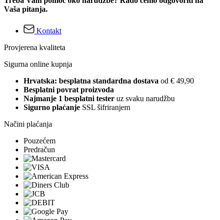
Treba Vam pomoć oko narudžbe? Rado ćemo odgovoriti na
Vaša pitanja.
Kontakt
Provjerena kvaliteta
Sigurna online kupnja
Hrvatska: besplatna standardna dostava
od € 49,90
Besplatni povrat proizvoda
Najmanje 1 besplatni tester
uz svaku narudžbu
Sigurno plaćanje
SSL šifriranjem
Načini plaćanja
Pouzećem
Predračun