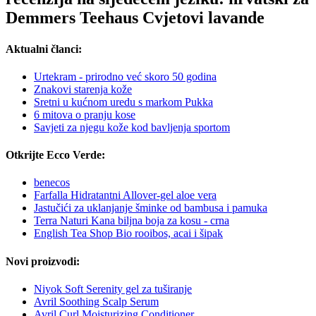
Demmers Teehaus Cvjetovi lavande
Aktualni članci:
Urtekram - prirodno već skoro 50 godina
Znakovi starenja kože
Sretni u kućnom uredu s markom Pukka
6 mitova o pranju kose
Savjeti za njegu kože kod bavljenja sportom
Otkrijte Ecco Verde:
benecos
Farfalla Hidratantni Allover-gel aloe vera
Jastučići za uklanjanje šminke od bambusa i pamuka
Terra Naturi Kana biljna boja za kosu - crna
English Tea Shop Bio rooibos, acai i šipak
Novi proizvodi:
Niyok Soft Serenity gel za tuširanje
Avril Soothing Scalp Serum
Avril Curl Moisturizing Conditioner