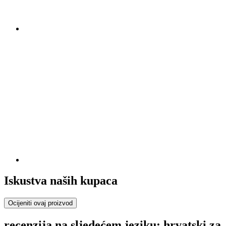
Iskustva naših kupaca
Ocijeniti ovaj proizvod
recenzija na sljedećem jeziku: hrvatski za