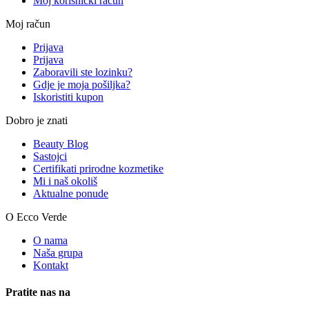
Moj korisnički račun
Moj račun
Prijava
Prijava
Zaboravili ste lozinku?
Gdje je moja pošiljka?
Iskoristiti kupon
Dobro je znati
Beauty Blog
Sastojci
Certifikati prirodne kozmetike
Mi i naš okoliš
Aktualne ponude
O Ecco Verde
O nama
Naša grupa
Kontakt
Pratite nas na