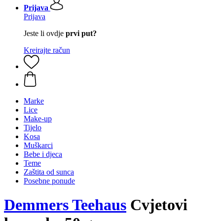
Prijava
Prijava
Jeste li ovdje
prvi put?
Kreirajte račun
Marke
Lice
Make-up
Tijelo
Kosa
Muškarci
Bebe i djeca
Teme
Zaštita od sunca
Posebne ponude
Demmers Teehaus
Cvjetovi