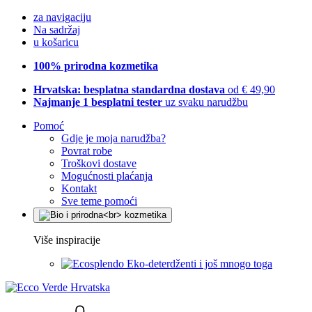
za navigaciju
Na sadržaj
u košaricu
100% prirodna kozmetika
Hrvatska: besplatna standardna dostava
od € 49,90
Najmanje 1 besplatni tester
uz svaku narudžbu
Pomoć
Gdje je moja narudžba?
Povrat robe
Troškovi dostave
Mogućnosti plaćanja
Kontakt
Sve teme pomoći
Više inspiracije
Eko-deterdženti i još mnogo toga