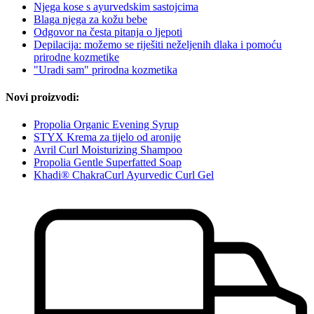
Njega kose s ayurvedskim sastojcima
Blaga njega za kožu bebe
Odgovor na česta pitanja o ljepoti
Depilacija: možemo se riješiti neželjenih dlaka i pomoću
prirodne kozmetike
"Uradi sam" prirodna kozmetika
Novi proizvodi:
Propolia Organic Evening Syrup
STYX Krema za tijelo od aronije
Avril Curl Moisturizing Shampoo
Propolia Gentle Superfatted Soap
Khadi® ChakraCurl Ayurvedic Curl Gel