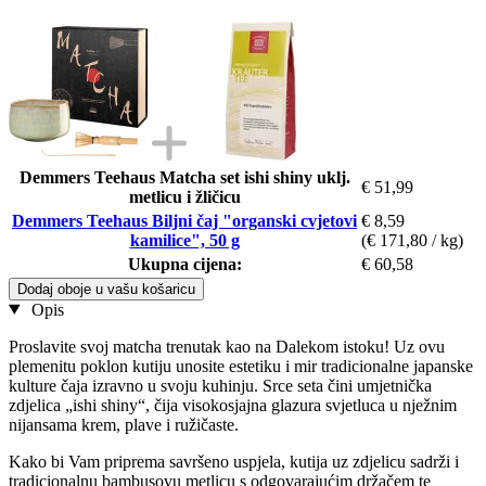
Demmers Teehaus Matcha set ishi shiny uklj.
€ 51,99
metlicu i žličicu
Demmers Teehaus Biljni čaj "organski cvjetovi
€ 8,59
kamilice", 50 g
(€ 171,80 / kg)
Ukupna cijena:
€ 60,58
Dodaj oboje u vašu košaricu
Opis
Proslavite svoj matcha trenutak kao na Dalekom istoku! Uz ovu
plemenitu poklon kutiju unosite estetiku i mir tradicionalne japanske
kulture čaja izravno u svoju kuhinju. Srce seta čini umjetnička
zdjelica „ishi shiny“, čija visokosjajna glazura svjetluca u nježnim
nijansama krem, plave i ružičaste.
Kako bi Vam priprema savršeno uspjela, kutija uz zdjelicu sadrži i
tradicionalnu bambusovu metlicu s odgovarajućim držačem te