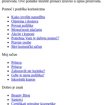
proizvoda. Ove podatke možete pronaći izravno u opisu proizvoda.
Pomoć i podrška korisnicima
Kako izvršiti narudžbu
Otprema i dostava
Povrat pošiljke
Mogućnosti plaćanja
Akcije i kuponi
Potrebna Vam je daljnja pomoć?
Pravne osobe
Moj korisnički račun
Moj račun
Prijava
Prijava
Zaboravili ste lozinku?
Gdje je moja pošiljka?
Iskoristiti kupon
Dobro je znati
Beauty Blog
Sastojci
Certifikati prirodne kozmetike