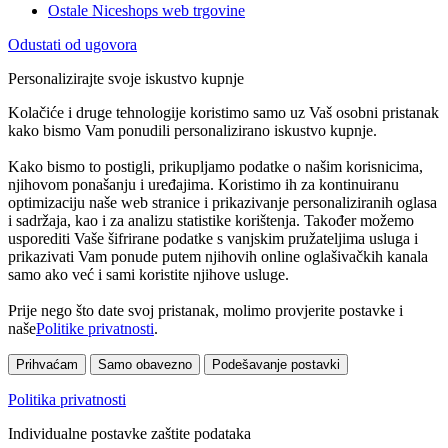
Ostale Niceshops web trgovine
Odustati od ugovora
Personalizirajte svoje iskustvo kupnje
Kolačiće i druge tehnologije koristimo samo uz Vaš osobni pristanak
kako bismo Vam ponudili personalizirano iskustvo kupnje.
Kako bismo to postigli, prikupljamo podatke o našim korisnicima,
njihovom ponašanju i uređajima. Koristimo ih za kontinuiranu
optimizaciju naše web stranice i prikazivanje personaliziranih oglasa
i sadržaja, kao i za analizu statistike korištenja. Također možemo
usporediti Vaše šifrirane podatke s vanjskim pružateljima usluga i
prikazivati Vam ponude putem njihovih online oglašivačkih kanala
samo ako već i sami koristite njihove usluge.
Prije nego što date svoj pristanak, molimo provjerite postavke i
naše
Politike privatnosti
.
Prihvaćam
Samo obavezno
Podešavanje postavki
Politika privatnosti
Individualne postavke zaštite podataka