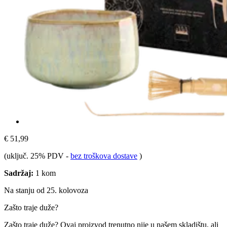
€ 51,99
(uključ. 25% PDV
-
bez troškova dostave
)
Sadržaj:
1 kom
Na stanju od 25. kolovoza
Zašto traje duže?
Zašto traje duže?
Ovaj proizvod trenutno nije u našem skladištu, ali