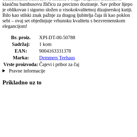
klasičnu bambusovu žličicu za precizno doziranje. Sav pribor lijepo
je oblikovan i sigurno složen u visokokvalitetnoj dizajnerskoj kutiji.
Bilo kao stilski znak pažnje za dragog ljubitelja čaja ili kao poklon
sebi – ovaj set objedinjuje vrhunsku kvalitetu s bezvremenskom
elegancijom!
Br. proiz.
XPI-DT-00-50788
Sadržaj:
1 kom
EAN:
9004163331378
Marka:
Demmers Teehaus
Vrste proizvoda:
Čajevi i pribor za čaj
Pravne informacije
Prikladno uz to