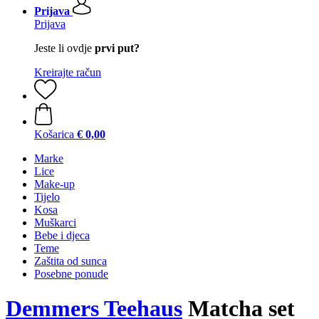
Prijava
Prijava
Jeste li ovdje
prvi put?
Kreirajte račun
Košarica
€ 0,00
Marke
Lice
Make-up
Tijelo
Kosa
Muškarci
Bebe i djeca
Teme
Zaštita od sunca
Posebne ponude
Demmers Teehaus
Matcha set