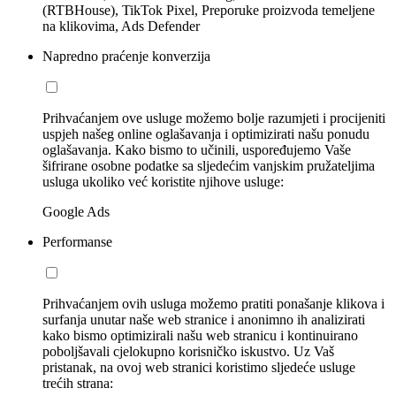
(RTBHouse), TikTok Pixel, Preporuke proizvoda temeljene
na klikovima, Ads Defender
Napredno praćenje konverzija
Prihvaćanjem ove usluge možemo bolje razumjeti i procijeniti
uspjeh našeg online oglašavanja i optimizirati našu ponudu
oglašavanja. Kako bismo to učinili, uspoređujemo Vaše
šifrirane osobne podatke sa sljedećim vanjskim pružateljima
usluga ukoliko već koristite njihove usluge:
Google Ads
Performanse
Prihvaćanjem ovih usluga možemo pratiti ponašanje klikova i
surfanja unutar naše web stranice i anonimno ih analizirati
kako bismo optimizirali našu web stranicu i kontinuirano
poboljšavali cjelokupno korisničko iskustvo. Uz Vaš
pristanak, na ovoj web stranici koristimo sljedeće usluge
trećih strana: