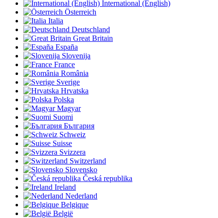
International (English)
Österreich
Italia
Deutschland
Great Britain
España
Slovenija
France
România
Sverige
Hrvatska
Polska
Magyar
Suomi
България
Schweiz
Suisse
Svizzera
Switzerland
Slovensko
Česká republika
Ireland
Nederland
Belgique
België