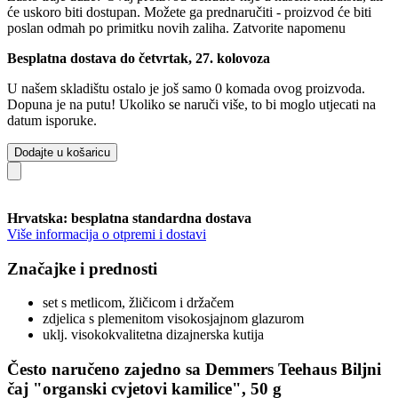
će uskoro biti dostupan. Možete ga prednaručiti - proizvod će biti
poslan odmah po primitku novih zaliha.
Zatvorite napomenu
Besplatna dostava do četvrtak, 27. kolovoza
U našem skladištu ostalo je još samo 0 komada ovog proizvoda.
Dopuna je na putu! Ukoliko se naruči više, to bi moglo utjecati na
datum isporuke.
Dodajte u košaricu
Hrvatska: besplatna standardna dostava
Više informacija o otpremi i dostavi
Značajke i prednosti
set s metlicom, žličicom i držačem
zdjelica s plemenitom visokosjajnom glazurom
uklj. visokokvalitetna dizajnerska kutija
Često naručeno zajedno sa Demmers Teehaus Biljni
čaj "organski cvjetovi kamilice", 50 g