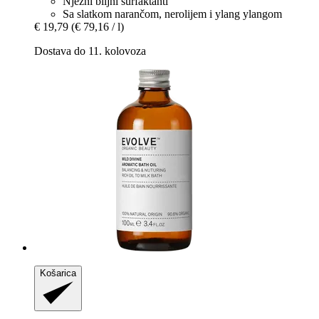
Nježni biljni surfaktanti
Sa slatkom narančom, nerolijem i ylang ylangom
€ 19,79
(€ 79,16 / l)
Dostava do 11. kolovoza
Košarica