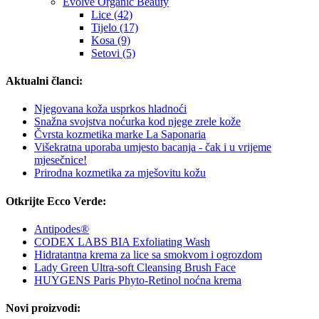
Evolve Organic Beauty
Lice (42)
Tijelo (17)
Kosa (9)
Setovi (5)
Aktualni članci:
Njegovana koža usprkos hladnoći
Snažna svojstva noćurka kod njege zrele kože
Čvrsta kozmetika marke La Saponaria
Višekratna uporaba umjesto bacanja - čak i u vrijeme
mjesečnice!
Prirodna kozmetika za mješovitu kožu
Otkrijte Ecco Verde:
Antipodes®
CODEX LABS BIA Exfoliating Wash
Hidratantna krema za lice sa smokvom i ogrozdom
Lady Green Ultra-soft Cleansing Brush Face
HUYGENS Paris Phyto-Retinol noćna krema
Novi proizvodi: