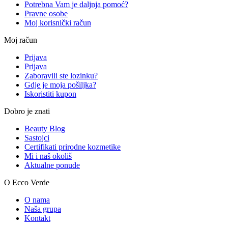
Potrebna Vam je daljnja pomoć?
Pravne osobe
Moj korisnički račun
Moj račun
Prijava
Prijava
Zaboravili ste lozinku?
Gdje je moja pošiljka?
Iskoristiti kupon
Dobro je znati
Beauty Blog
Sastojci
Certifikati prirodne kozmetike
Mi i naš okoliš
Aktualne ponude
O Ecco Verde
O nama
Naša grupa
Kontakt