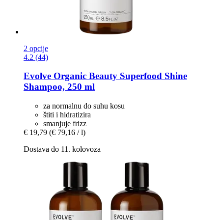
2 opcije
4.2 (44)
Evolve Organic Beauty
Superfood Shine
Shampoo, 250 ml
za normalnu do suhu kosu
štiti i hidratizira
smanjuje frizz
€ 19,79
(€ 79,16 / l)
Dostava do 11. kolovoza