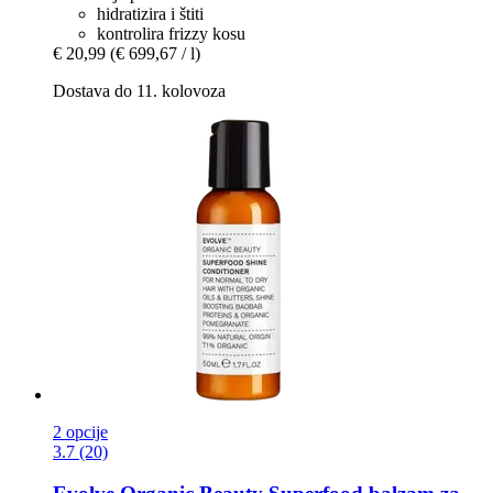
hidratizira i štiti
kontrolira frizzy kosu
€ 20,99
(€ 699,67 / l)
Dostava do 11. kolovoza
2 opcije
3.7 (20)