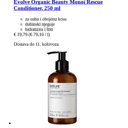
Evolve Organic Beauty
Monoi Rescue
Conditioner, 250 ml
za suhu i obojenu kosu
dubinski njeguje
hidratizira i štiti
€ 19,79
(€ 79,16 / l)
Dostava do 11. kolovoza