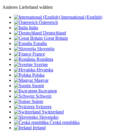
Anderes Lieferland wählen
International (English)
Österreich
Italia
Deutschland
Great Britain
España
Slovenija
France
România
Sverige
Hrvatska
Polska
Magyar
Suomi
България
Schweiz
Suisse
Svizzera
Switzerland
Slovensko
Česká republika
Ireland