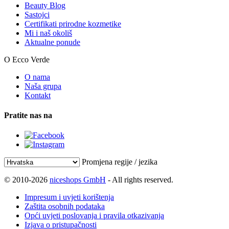
Beauty Blog
Sastojci
Certifikati prirodne kozmetike
Mi i naš okoliš
Aktualne ponude
O Ecco Verde
O nama
Naša grupa
Kontakt
Pratite nas na
Promjena regije / jezika
© 2010-2026
niceshops GmbH
- All rights reserved.
Impresum i uvjeti korištenja
Zaštita osobnih podataka
Opći uvjeti poslovanja i pravila otkazivanja
Izjava o pristupačnosti