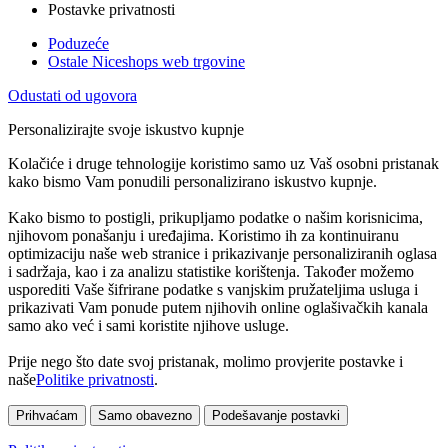
Postavke privatnosti
Poduzeće
Ostale Niceshops web trgovine
Odustati od ugovora
Personalizirajte svoje iskustvo kupnje
Kolačiće i druge tehnologije koristimo samo uz Vaš osobni pristanak
kako bismo Vam ponudili personalizirano iskustvo kupnje.
Kako bismo to postigli, prikupljamo podatke o našim korisnicima,
njihovom ponašanju i uređajima. Koristimo ih za kontinuiranu
optimizaciju naše web stranice i prikazivanje personaliziranih oglasa
i sadržaja, kao i za analizu statistike korištenja. Također možemo
usporediti Vaše šifrirane podatke s vanjskim pružateljima usluga i
prikazivati Vam ponude putem njihovih online oglašivačkih kanala
samo ako već i sami koristite njihove usluge.
Prije nego što date svoj pristanak, molimo provjerite postavke i
naše
Politike privatnosti
.
Prihvaćam
Samo obavezno
Podešavanje postavki