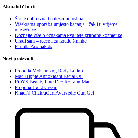
Aktualni članci:
Što je dobro znati o dezodoransima
Višekratna uporaba umjesto bacanja - čak i u vrijeme
mjesečnice!
Doznajte više o oznakama kvalitete prirodne kozmetike
Uradi sam – recepti za izradu šminke
Farfalla Aromakids
Novi proizvodi:
Propolia Moisturising Body Lotion
Mad Hippie Antioxidant Facial Oil
ROYS Beauty Pure Deo Roll-On Man
Propolia Hand Cream
Khadi® ChakraCurl Ayurvedic Curl Gel