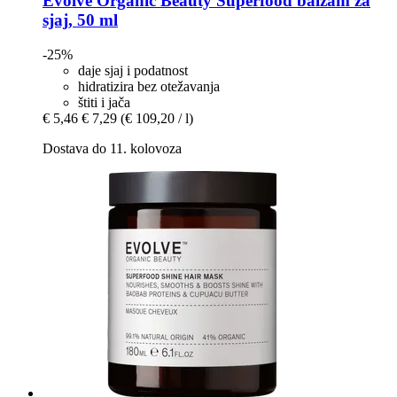
Evolve Organic Beauty
Superfood balzam za
sjaj, 50 ml
-25%
daje sjaj i podatnost
hidratizira bez otežavanja
štiti i jača
€ 5,46
€ 7,29
(€ 109,20 / l)
Dostava do 11. kolovoza