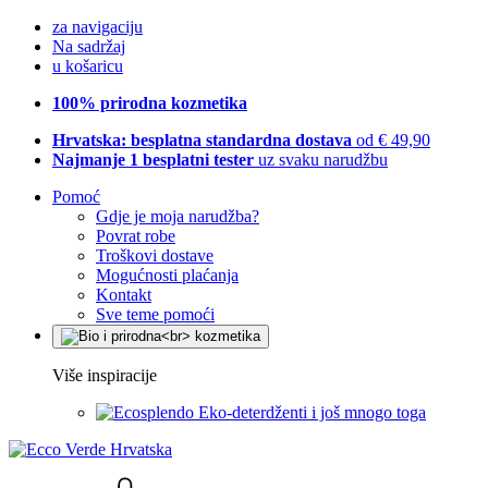
za navigaciju
Na sadržaj
u košaricu
100% prirodna kozmetika
Hrvatska: besplatna standardna dostava
od € 49,90
Najmanje 1 besplatni tester
uz svaku narudžbu
Pomoć
Gdje je moja narudžba?
Povrat robe
Troškovi dostave
Mogućnosti plaćanja
Kontakt
Sve teme pomoći
Više inspiracije
Eko-deterdženti i još mnogo toga