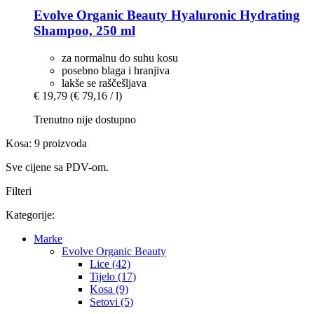
Evolve Organic Beauty
Hyaluronic Hydrating
Shampoo, 250 ml
za normalnu do suhu kosu
posebno blaga i hranjiva
lakše se raščešljava
€ 19,79
(€ 79,16 / l)
Trenutno nije dostupno
Kosa: 9 proizvoda
Sve cijene sa PDV-om.
Filteri
Kategorije:
Marke
Evolve Organic Beauty
Lice (42)
Tijelo (17)
Kosa (9)
Setovi (5)