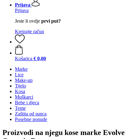
Prijava
Prijava
Jeste li ovdje
prvi put?
Kreirajte račun
Košarica
€ 0,00
Marke
Lice
Make-up
Tijelo
Kosa
Muškarci
Bebe i djeca
Teme
Zaštita od sunca
Posebne ponude
Proizvodi na njegu kose marke Evolve