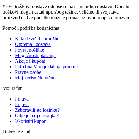
* Ovi troškovi dostave odnose se na standardnu ​​dostavu. Dodatni
troškovi mogu nastati npr. zbog težine, veličine ili svojstava
proizvoda. Ove podatke možete pronaći izravno u opisu proizvoda.
Pomoć i podrška korisnicima
Kako izvršiti narudžbu
Otprema i dostava
Povrat pošiljke
Mogućnosti plaćanja
Akcije i kuponi
Potrebna Vam je daljnja pomoć?
Pravne osobe
Moj korisnički račun
Moj račun
Prijava
Prijava
Zaboravili ste lozinku?
Gdje je moja pošiljka?
Iskoristiti kupon
Dobro je znati