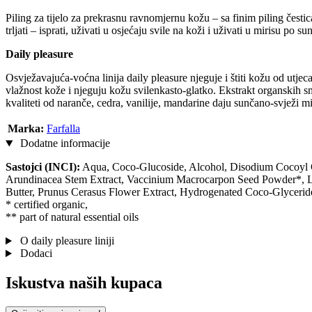
Piling za tijelo za prekrasnu ravnomjernu kožu – sa finim piling čest
trljati – isprati, uživati u osjećaju svile na koži i uživati u mirisu po s
Daily pleasure
Osvježavajuća-voćna linija daily pleasure njeguje i štiti kožu od utjec
vlažnost kože i njeguju kožu svilenkasto-glatko. Ekstrakt organskih s
kvaliteti od naranče, cedra, vanilije, mandarine daju sunčano-svježi mi
Marka:
Farfalla
Dodatne informacije
Sastojci (INCI):
Aqua, Coco-Glucoside, Alcohol, Disodium Cocoyl G
Arundinacea Stem Extract, Vaccinium Macrocarpon Seed Powder*, Lact
Butter, Prunus Cerasus Flower Extract, Hydrogenated Coco-Glyceride
* certified organic,
** part of natural essential oils
O daily pleasure liniji
Dodaci
Iskustva naših kupaca