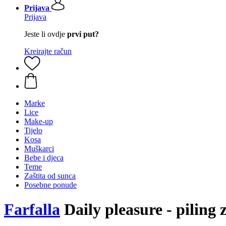
Prijava
Prijava
Jeste li ovdje
prvi put?
Kreirajte račun
Marke
Lice
Make-up
Tijelo
Kosa
Muškarci
Bebe i djeca
Teme
Zaštita od sunca
Posebne ponude
Farfalla
Daily pleasure - piling 