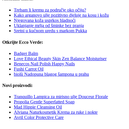
Trebam li kremu za područje oko očiju?
Kako arganovo ulje pozitivno djeluje na kosu i kožu
Njegovana koža usprkos hladnoći
Uklanjanje mrlja od šminke bez pranja
Sretni u kućnom uredu s markom Pukka
Otkrijte Ecco Verde:
Badger Balm
Love Ethical Beauty Skin Zen Balance Moisturiser
Benecos Nail Polish Happy Nails
Fushi Carrot Oil
biolù Nadopuna blagog šampona u prahu
Novi proizvodi:
Tranquillo Lampica za mirisno ulje Douceur Florale
Propolia Gentle Superfatted Soap
Mad Hippie Cleansing Oil
Alviana Naturkosmetik Krema za ruke i nokte
Avril Color Protective Care