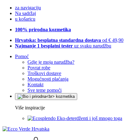
za navigaciju
Na sadržaj
u košaricu
100% prirodna kozmetika
Hrvatska: besplatna standardna dostava
od € 49,90
Najmanje 1 besplatni tester
uz svaku narudžbu
Pomoć
Gdje je moja narudžba?
Povrat robe
Troškovi dostave
Mogućnosti plaćanja
Kontakt
Sve teme pomoći
Više inspiracije
Eko-deterdženti i još mnogo toga