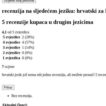
Ocijeniti ovaj proizvod
recenzija na sljedećem jeziku: hrvatski za F
5 recenzije kupaca u drugim jezicima
4,1
od 5 zvjezdica
5 zvjezdice
2
(28%)
4 zvjezdice
4
(57%)
3 zvjezdice
1
(14%)
2 zvjezdice
0
(0%)
1 zvjezdica
0
(0%)
7
ocjene
hrvatski jezik još nema niti jednu recenziju, ali možete pronaći 5 rece
Prikaz
Bez recenzija.
Aktualni članci: