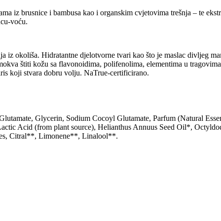
icama iz brusnice i bambusa kao i organskim cvjetovima trešnja – te ekst
uncu-voću.
aja iz okoliša. Hidratantne djelotvorne tvari kao što je maslac divljeg m
mokva štiti kožu sa flavonoidima, polifenolima, elementima u tragovima
ris koji stvara dobru volju. NaTrue-certificirano.
lutamate, Glycerin, Sodium Cocoyl Glutamate, Parfum (Natural Essen
ic Acid (from plant source), Helianthus Annuus Seed Oil*, Octyldode
s, Citral**, Limonene**, Linalool**.