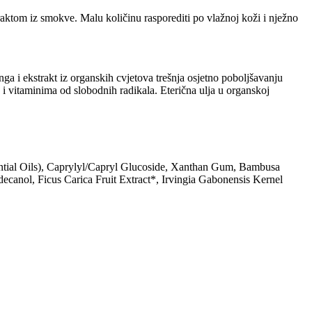
raktom iz smokve. Malu količinu rasporediti po vlažnoj koži i nježno
anga i ekstrakt iz organskih cvjetova trešnja osjetno poboljšavanju
 i vitaminima od slobodnih radikala. Eterična ulja u organskoj
tial Oils), Caprylyl/Capryl Glucoside, Xanthan Gum, Bambusa
canol, Ficus Carica Fruit Extract*, Irvingia Gabonensis Kernel