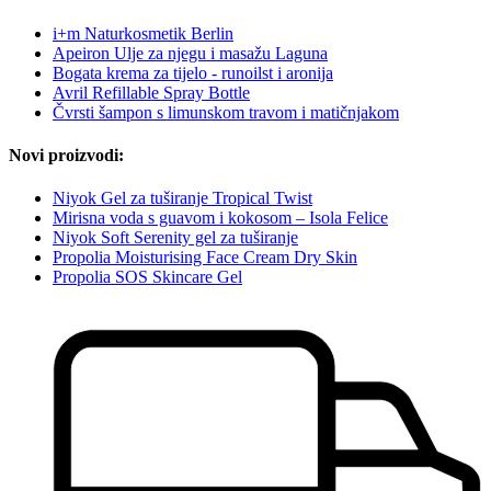
i+m Naturkosmetik Berlin
Apeiron Ulje za njegu i masažu Laguna
Bogata krema za tijelo - runoilst i aronija
Avril Refillable Spray Bottle
Čvrsti šampon s limunskom travom i matičnjakom
Novi proizvodi:
Niyok Gel za tuširanje Tropical Twist
Mirisna voda s guavom i kokosom – Isola Felice
Niyok Soft Serenity gel za tuširanje
Propolia Moisturising Face Cream Dry Skin
Propolia SOS Skincare Gel