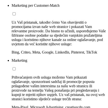
Marketing per Customer-Match
Uz Vaš pristanak, također ćemo Vas obavijestiti o
promocijama izvan naše web stranice i pokazati Vam
relevantne proizvode. Da bismo to učinili, uspoređujemo Vaše
šifrirane osobne podatke sa sljedećim vanjskim pružateljima
usluga i koristimo njihove kanale za online oglašavanje, pod
uvjetom da već koristite njihove usluge:
Bing, Criteo, Meta, Google, LinkedIn, Pinterest, TikTok
Marketing
Prihvaćanjem ovih usluga možemo Vam prikazati
oglašavanje, sponzorirani sadržaj ili promocije popusta
prilagođene vašim interesima za našu web stranicu ili
proizvode na temelju Vašeg ponašanja pri pregledavanju i
kupnji te mjeriti njihov uspjeh. Uz vaš pristanak, na ovoj web
stranici koristimo sljedeće usluge trećih strana:
Meta-Pixel, Microsoft Advertising, creativecdn.com