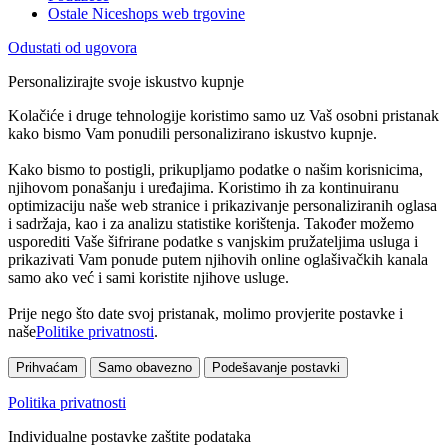
Ostale Niceshops web trgovine
Odustati od ugovora
Personalizirajte svoje iskustvo kupnje
Kolačiće i druge tehnologije koristimo samo uz Vaš osobni pristanak
kako bismo Vam ponudili personalizirano iskustvo kupnje.
Kako bismo to postigli, prikupljamo podatke o našim korisnicima,
njihovom ponašanju i uređajima. Koristimo ih za kontinuiranu
optimizaciju naše web stranice i prikazivanje personaliziranih oglasa
i sadržaja, kao i za analizu statistike korištenja. Također možemo
usporediti Vaše šifrirane podatke s vanjskim pružateljima usluga i
prikazivati Vam ponude putem njihovih online oglašivačkih kanala
samo ako već i sami koristite njihove usluge.
Prije nego što date svoj pristanak, molimo provjerite postavke i
naše
Politike privatnosti
.
Prihvaćam
Samo obavezno
Podešavanje postavki
Politika privatnosti
Individualne postavke zaštite podataka