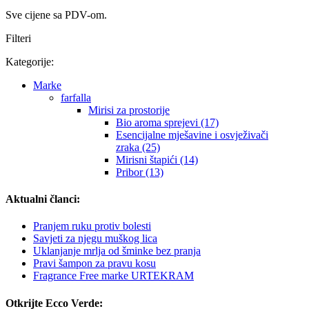
Sve cijene sa PDV-om.
Filteri
Kategorije:
Marke
farfalla
Mirisi za prostorije
Bio aroma sprejevi (17)
Esencijalne mješavine i osvježivači
zraka (25)
Mirisni štapići (14)
Pribor (13)
Aktualni članci:
Pranjem ruku protiv bolesti
Savjeti za njegu muškog lica
Uklanjanje mrlja od šminke bez pranja
Pravi šampon za pravu kosu
Fragrance Free marke URTEKRAM
Otkrijte Ecco Verde: