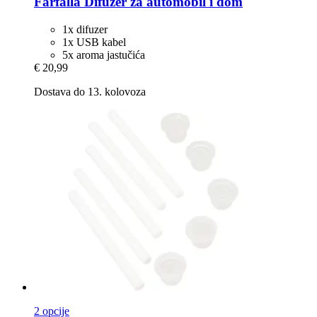
Farfalla
Difuzer za automobil i dom
1x difuzer
1x USB kabel
5x aroma jastučića
€ 20,99
Dostava do 13. kolovoza
2 opcije