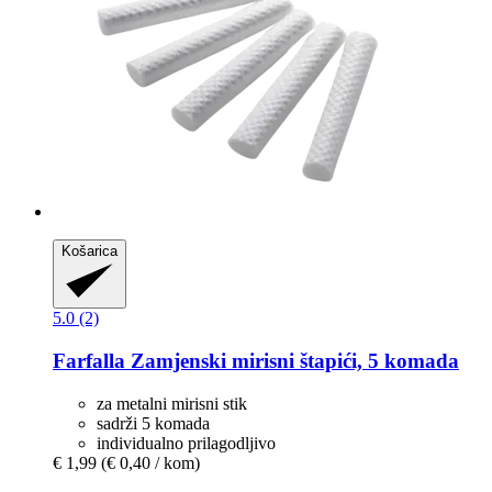
Košarica
5.0 (2)
Farfalla
Zamjenski mirisni štapići, 5 komada
za metalni mirisni stik
sadrži 5 komada
individualno prilagodljivo
€ 1,99
(€ 0,40 / kom)