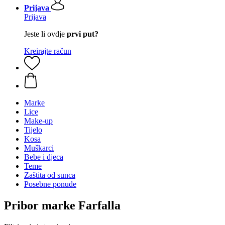
Prijava
Prijava
Jeste li ovdje
prvi put?
Kreirajte račun
Marke
Lice
Make-up
Tijelo
Kosa
Muškarci
Bebe i djeca
Teme
Zaštita od sunca
Posebne ponude
Pribor marke Farfalla