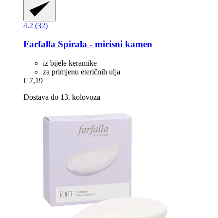
4.2 (32)
Farfalla
Spirala -​ mirisni kamen
iz bijele keramike
za primjenu eteričnih ulja
€ 7,19
Dostava do 13. kolovoza