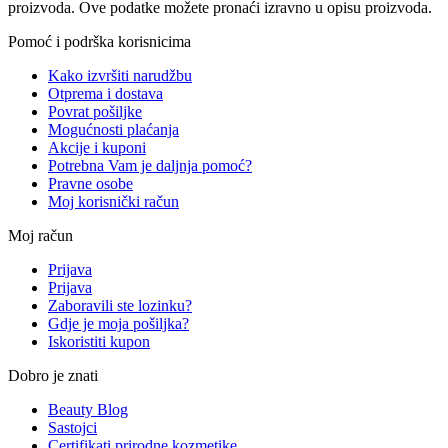
proizvoda. Ove podatke možete pronaći izravno u opisu proizvoda.
Pomoć i podrška korisnicima
Kako izvršiti narudžbu
Otprema i dostava
Povrat pošiljke
Mogućnosti plaćanja
Akcije i kuponi
Potrebna Vam je daljnja pomoć?
Pravne osobe
Moj korisnički račun
Moj račun
Prijava
Prijava
Zaboravili ste lozinku?
Gdje je moja pošiljka?
Iskoristiti kupon
Dobro je znati
Beauty Blog
Sastojci
Certifikati prirodne kozmetike