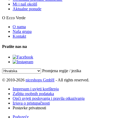
Mi i naš okoliš
Aktualne ponude
O Ecco Verde
O nama
Naša grupa
Kontakt
Pratite nas na
Promjena regije / jezika
© 2010-2026
niceshops GmbH
- All rights reserved.
Impresum i uvjeti korištenja
Zaštita osobnih podataka
Opći uvjeti poslovanja i pravila otkazivanja
Izjava o pristupačnosti
Postavke privatnosti
Poduzeće