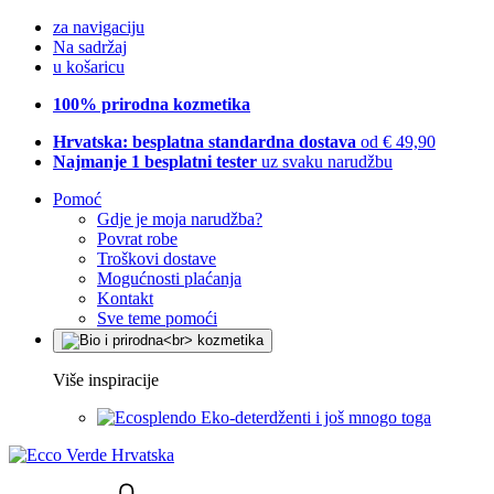
za navigaciju
Na sadržaj
u košaricu
100% prirodna kozmetika
Hrvatska: besplatna standardna dostava
od € 49,90
Najmanje 1 besplatni tester
uz svaku narudžbu
Pomoć
Gdje je moja narudžba?
Povrat robe
Troškovi dostave
Mogućnosti plaćanja
Kontakt
Sve teme pomoći
Više inspiracije
Eko-deterdženti i još mnogo toga