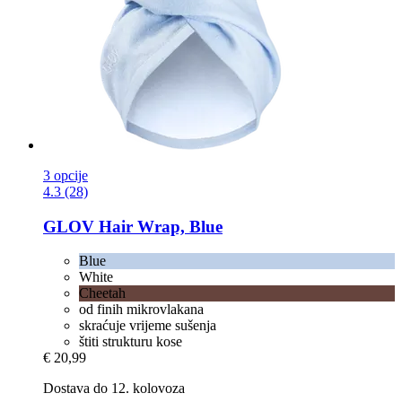
3 opcije
4.3 (28)
GLOV
Hair Wrap, Blue
Blue
White
Cheetah
od finih mikrovlakana
skraćuje vrijeme sušenja
štiti strukturu kose
€ 20,99
Dostava do 12. kolovoza