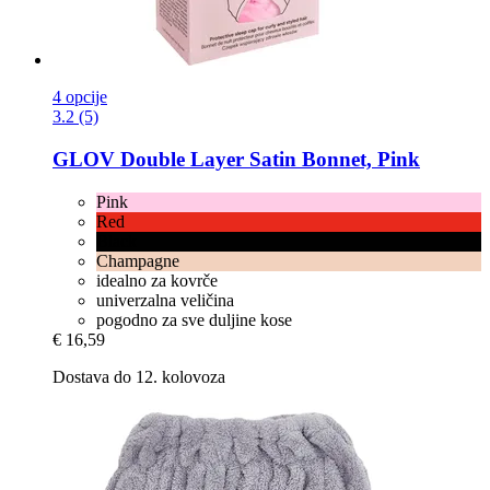
4 opcije
3.2 (5)
GLOV
Double Layer Satin Bonnet, Pink
Pink
Red
Black
Champagne
idealno za kovrče
univerzalna veličina
pogodno za sve duljine kose
€ 16,59
Dostava do 12. kolovoza