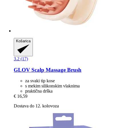
Košarica
3.2 (17)
GLOV
Scalp Massage Brush
za svaki tip kose
s mekim silikonskim vlaknima
praktična drška
€ 16,59
Dostava do 12. kolovoza