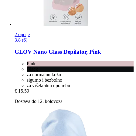
2 opcije
3.8 (6)
GLOV
Nano Glass Depilator, Pink
Pink
Black
za normalnu kožu
sigurno i bezbolno
za višekratnu upotrebu
€ 15,59
Dostava do 12. kolovoza