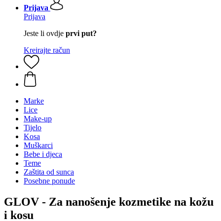
Prijava
Prijava
Jeste li ovdje
prvi put?
Kreirajte račun
Marke
Lice
Make-up
Tijelo
Kosa
Muškarci
Bebe i djeca
Teme
Zaštita od sunca
Posebne ponude
GLOV - Za nanošenje kozmetike na kožu
i kosu