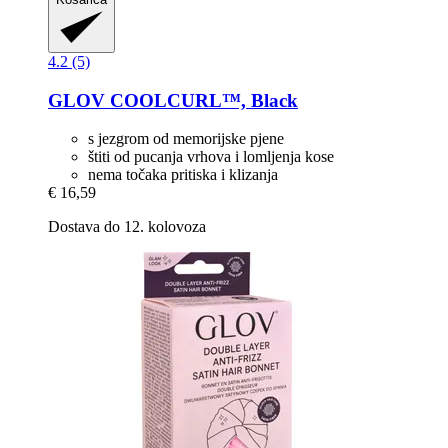
4.2 (5)
GLOV
COOLCURL™, Black
s jezgrom od memorijske pjene
štiti od pucanja vrhova i lomljenja kose
nema točaka pritiska i klizanja
€ 16,59
Dostava do 12. kolovoza