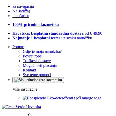
za navigaciju
Na sadržaj
u košaricu
100% prirodna kozmetika
Hrvatska: besplatna standardna dostava
od € 49,90
Najmanje 1 besplatni tester
uz svaku narudžbu
Pomoć
Gdje je moja narudžba?
Povrat robe
Troškovi dostave
Mogućnosti plaćanja
Kontakt
Sve teme pomoći
Više inspiracije
Eko-deterdženti i još mnogo toga