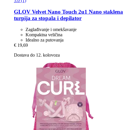
5.0 (1)
GLOV
Velvet Nano Touch 2u1 Nano staklena
turpija za stopala i depilator
Zaglađivanje i omekšavanje
Kompaktna veličina
Idealno za putovanja
€ 19,69
Dostava do 12. kolovoza