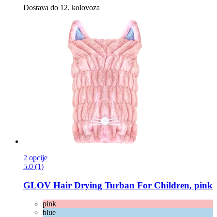
Dostava do 12. kolovoza
2 opcije
5.0 (1)
GLOV
Hair Drying Turban For Children, pink
pink
blue