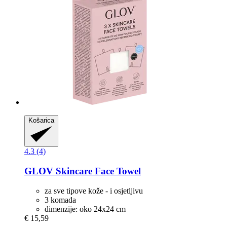
Košarica
4.3 (4)
GLOV
Skincare Face Towel
za sve tipove kože - i osjetljivu
3 komada
dimenzije: oko 24x24 cm
€ 15,59