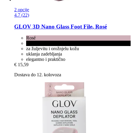
2 opcije
4.7 (22)
GLOV
3D Nano Glass Foot File, Rosé
Rosé
Black
za žuljevitu i orožnjelu kožu
uklanja zadebljanja
elegantno i praktično
€ 15,59
Dostava do 12. kolovoza