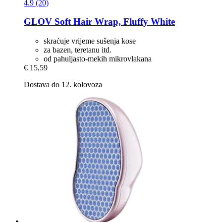
4.9 (20)
GLOV
Soft Hair Wrap, Fluffy White
skraćuje vrijeme sušenja kose
za bazen, teretanu itd.
od pahuljasto-mekih mikrovlakana
€ 15,59
Dostava do 12. kolovoza