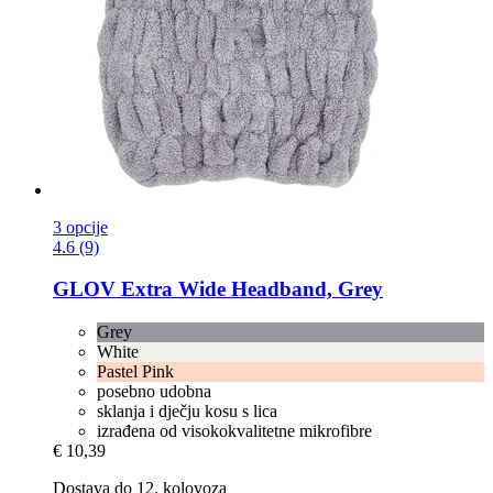
3 opcije
4.6 (9)
GLOV
Extra Wide Headband, Grey
Grey
White
Pastel Pink
posebno udobna
sklanja i dječju kosu s lica
izrađena od visokokvalitetne mikrofibre
€ 10,39
Dostava do 12. kolovoza