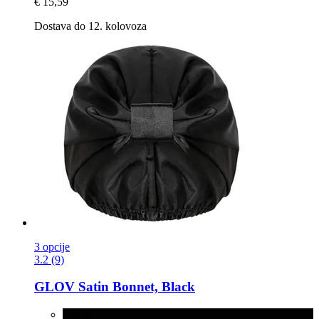
€ 15,59
Dostava do 12. kolovoza
3 opcije
3.2 (9)
GLOV
Satin Bonnet, Black
Black