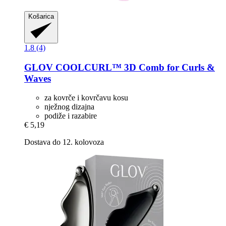
Košarica
1.8 (4)
GLOV
COOLCURL™ 3D Comb for Curls &
Waves
za kovrče i kovrčavu kosu
nježnog dizajna
podiže i razabire
€ 5,19
Dostava do 12. kolovoza