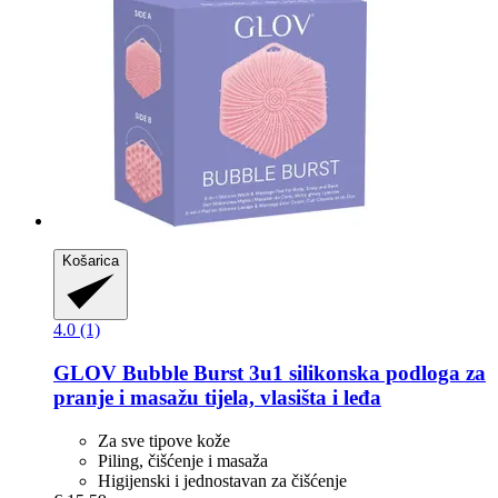
Košarica
4.0 (1)
GLOV
Bubble Burst 3u1 silikonska podloga za
pranje i masažu tijela, vlasišta i leđa
Za sve tipove kože
Piling, čišćenje i masaža
Higijenski i jednostavan za čišćenje