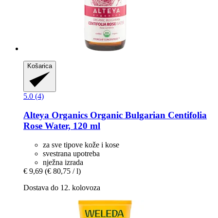
Košarica
5.0 (4)
Alteya Organics
Organic Bulgarian Centifolia
Rose Water, 120 ml
za sve tipove kože i kose
svestrana upotreba
nježna izrada
€ 9,69
(€ 80,75 / l)
Dostava do 12. kolovoza