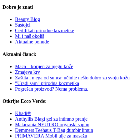
Dobro je znati
Beauty Blog
Sastojci
Certifikati prirodne kozmetike
Mi i naš okoliš
Aktualne ponude
Aktualni članci:
Maca – korijen za njegu kože
Zmajeva krv
Zaštita i njega od sunca: učinite nešto dobro za svoju kožu
"Uradi sam" prirodna kozmetika
Pogrešan proizvod? Nema problema.
Otkrijte Ecco Verde:
Khadi®
Anthyllis Blagi gel za intimno pranje
Matarrania NEUTRO organski sapun
Demmers Teehaus T-Bag đumbir limun
PRIMAVERA Mobil ulje za masažu