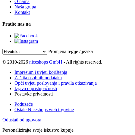
O nama
Naša grupa
Kontakt
Pratite nas na
Promjena regije / jezika
© 2010-2026
niceshops GmbH
- All rights reserved.
Impresum i uvjeti korištenja
Zaštita osobnih podataka
Opći uvjeti poslovanja i pravila otkazivanja
Izjava o pristupačnosti
Postavke privatnosti
Poduzeće
Ostale Niceshops web trgovine
Odustati od ugovora
Personalizirajte svoje iskustvo kupnje