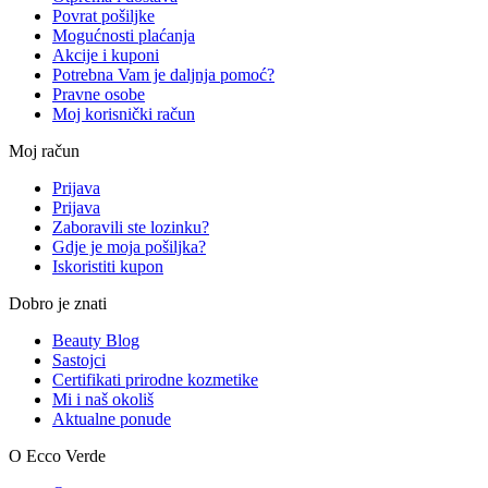
Povrat pošiljke
Mogućnosti plaćanja
Akcije i kuponi
Potrebna Vam je daljnja pomoć?
Pravne osobe
Moj korisnički račun
Moj račun
Prijava
Prijava
Zaboravili ste lozinku?
Gdje je moja pošiljka?
Iskoristiti kupon
Dobro je znati
Beauty Blog
Sastojci
Certifikati prirodne kozmetike
Mi i naš okoliš
Aktualne ponude
O Ecco Verde