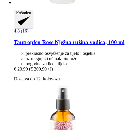
Košarica
4.8 (16)
Tautropfen
Rose Nježna ružina vodica, 100 ml
prekrasno osvježenje za tijelo i osjetila
uz njegujući učinak bio ruže
pogodna za lice i tijelo
€ 20,99
(€ 209,90 / l)
Dostava do 12. kolovoza