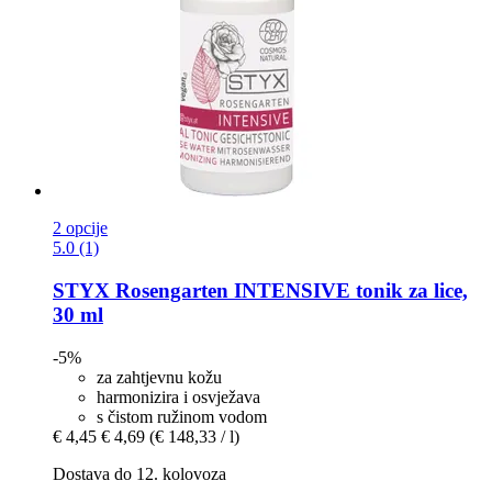
2 opcije
5.0 (1)
STYX
Rosengarten INTENSIVE tonik za lice,
30 ml
-5%
za zahtjevnu kožu
harmonizira i osvježava
s čistom ružinom vodom
€ 4,45
€ 4,69
(€ 148,33 / l)
Dostava do 12. kolovoza