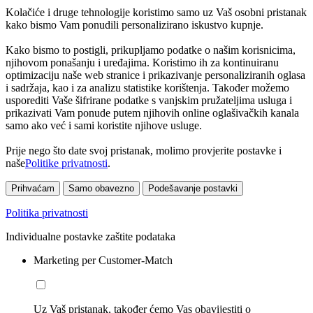
Kolačiće i druge tehnologije koristimo samo uz Vaš osobni pristanak
kako bismo Vam ponudili personalizirano iskustvo kupnje.
Kako bismo to postigli, prikupljamo podatke o našim korisnicima,
njihovom ponašanju i uređajima. Koristimo ih za kontinuiranu
optimizaciju naše web stranice i prikazivanje personaliziranih oglasa
i sadržaja, kao i za analizu statistike korištenja. Također možemo
usporediti Vaše šifrirane podatke s vanjskim pružateljima usluga i
prikazivati Vam ponude putem njihovih online oglašivačkih kanala
samo ako već i sami koristite njihove usluge.
Prije nego što date svoj pristanak, molimo provjerite postavke i
naše
Politike privatnosti
.
Prihvaćam
Samo obavezno
Podešavanje postavki
Politika privatnosti
Individualne postavke zaštite podataka
Marketing per Customer-Match
Uz Vaš pristanak, također ćemo Vas obavijestiti o