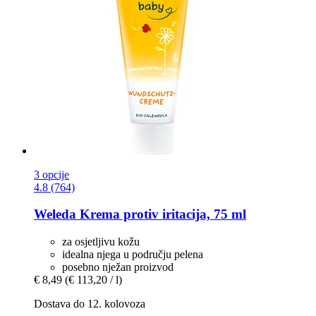
3 opcije
4.8 (764)
Weleda
Krema protiv iritacija, 75 ml
za osjetljivu kožu
idealna njega u području pelena
posebno nježan proizvod
€ 8,49
(€ 113,20 / l)
Dostava do 12. kolovoza