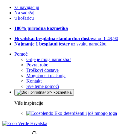
za navigaciju
Na sadržaj
u košaricu
100% prirodna kozmetika
Hrvatska: besplatna standardna dostava
od € 49,90
Najmanje 1 besplatni tester
uz svaku narudžbu
Pomoć
Gdje je moja narudžba?
Povrat robe
Troškovi dostave
Mogućnosti plaćanja
Kontakt
Sve teme pomoći
Više inspiracije
Eko-deterdženti i još mnogo toga