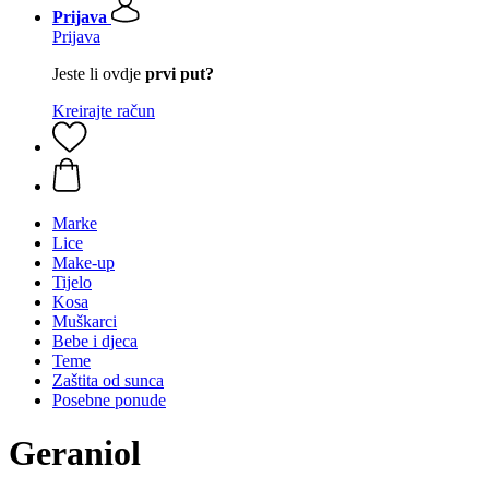
Prijava
Prijava
Jeste li ovdje
prvi put?
Kreirajte račun
Marke
Lice
Make-up
Tijelo
Kosa
Muškarci
Bebe i djeca
Teme
Zaštita od sunca
Posebne ponude
Geraniol