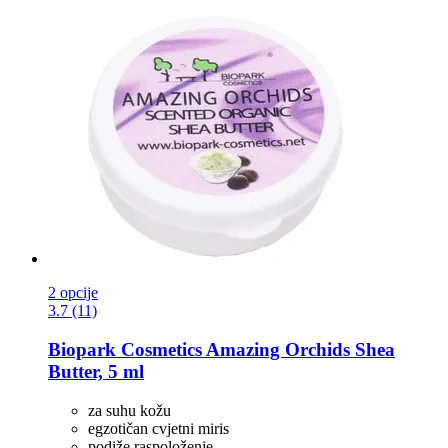
2 opcije
3.7 (11)
Biopark Cosmetics
Amazing Orchids Shea
Butter, 5 ml
za suhu kožu
egzotičan cvjetni miris
podiže raspoloženje