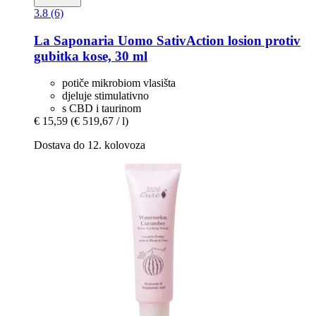
3.8 (6)
La Saponaria
Uomo SativAction losion protiv
gubitka kose, 30 ml
potiče mikrobiom vlasišta
djeluje stimulativno
s CBD i taurinom
€ 15,59
(€ 519,67 / l)
Dostava do 12. kolovoza