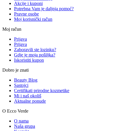
Akcije i kuponi
Potrebna Vam je daljnja pomoć?
Pravne osobe
Moj korisnički račun
Moj račun
Prijava
Prijava
Zaboravili ste lozinku?
Gdje je moja pošiljka?
Iskoristiti kupon
Dobro je znati
Beauty Blog
Sastojci
Certifikati prirodne kozmetike
Mi i naš okoliš
Aktualne ponude
O Ecco Verde
O nama
Naša grupa