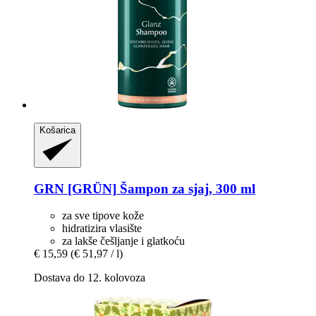
Košarica
GRN [GRÜN]
Šampon za sjaj, 300 ml
za sve tipove kože
hidratizira vlasište
za lakše češljanje i glatkoću
€ 15,59
(€ 51,97 / l)
Dostava do 12. kolovoza