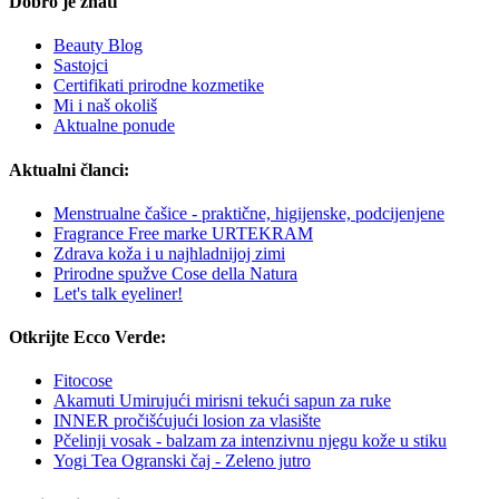
Dobro je znati
Beauty Blog
Sastojci
Certifikati prirodne kozmetike
Mi i naš okoliš
Aktualne ponude
Aktualni članci:
Menstrualne čašice - praktične, higijenske, podcijenjene
Fragrance Free marke URTEKRAM
Zdrava koža i u najhladnijoj zimi
Prirodne spužve Cose della Natura
Let's talk eyeliner!
Otkrijte Ecco Verde:
Fitocose
Akamuti Umirujući mirisni tekući sapun za ruke
INNER pročišćujući losion za vlasište
Pčelinji vosak - balzam za intenzivnu njegu kože u stiku
Yogi Tea Ogranski čaj - Zeleno jutro