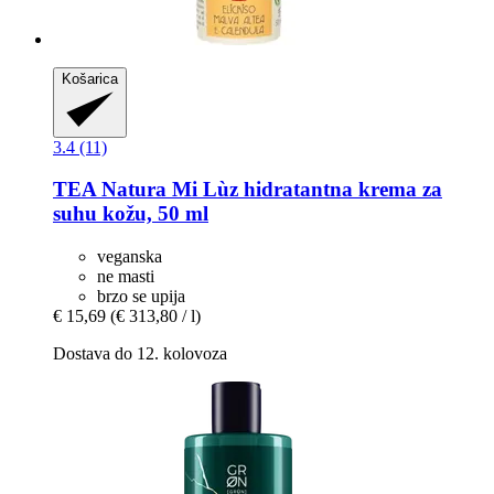
Košarica
3.4 (11)
TEA Natura
Mi Lùz hidratantna krema za
suhu kožu, 50 ml
veganska
ne masti
brzo se upija
€ 15,69
(€ 313,80 / l)
Dostava do 12. kolovoza