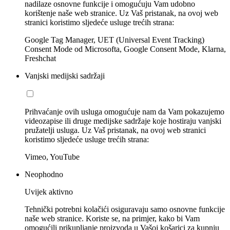
nadilaze osnovne funkcije i omogućuju Vam udobno
korištenje naše web stranice. Uz Vaš pristanak, na ovoj web
stranici koristimo sljedeće usluge trećih strana:
Google Tag Manager, UET (Universal Event Tracking)
Consent Mode od Microsofta, Google Consent Mode, Klarna,
Freshchat
Vanjski medijski sadržaji
Prihvaćanje ovih usluga omogućuje nam da Vam pokazujemo
videozapise ili druge medijske sadržaje koje hostiraju vanjski
pružatelji usluga. Uz Vaš pristanak, na ovoj web stranici
koristimo sljedeće usluge trećih strana:
Vimeo, YouTube
Neophodno
Uvijek aktivno
Tehnički potrebni kolačići osiguravaju samo osnovne funkcije
naše web stranice. Koriste se, na primjer, kako bi Vam
omogućili prikupljanje proizvoda u Vašoj košarici za kupnju