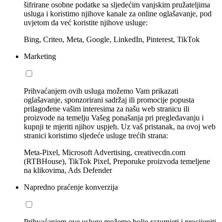
šifrirane osobne podatke sa sljedećim vanjskim pružateljima
usluga i koristimo njihove kanale za online oglašavanje, pod
uvjetom da već koristite njihove usluge:
Bing, Criteo, Meta, Google, LinkedIn, Pinterest, TikTok
Marketing
Prihvaćanjem ovih usluga možemo Vam prikazati
oglašavanje, sponzorirani sadržaj ili promocije popusta
prilagođene vašim interesima za našu web stranicu ili
proizvode na temelju Vašeg ponašanja pri pregledavanju i
kupnji te mjeriti njihov uspjeh. Uz vaš pristanak, na ovoj web
stranici koristimo sljedeće usluge trećih strana:
Meta-Pixel, Microsoft Advertising, creativecdn.com
(RTBHouse), TikTok Pixel, Preporuke proizvoda temeljene
na klikovima, Ads Defender
Napredno praćenje konverzija
Prihvaćanjem ove usluge možemo bolje razumjeti i procijeniti