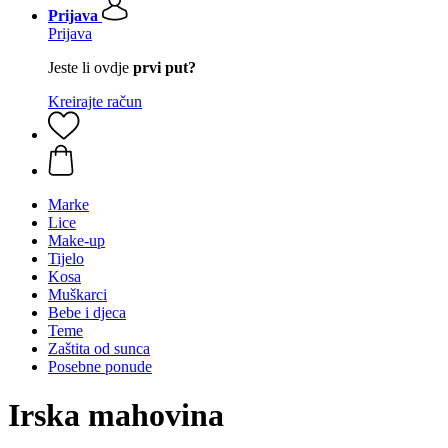
Prijava
Prijava
Jeste li ovdje
prvi put?
Kreirajte račun
Marke
Lice
Make-up
Tijelo
Kosa
Muškarci
Bebe i djeca
Teme
Zaštita od sunca
Posebne ponude
Irska mahovina