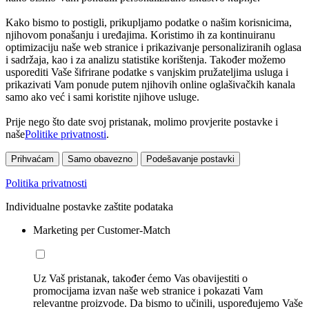
Kako bismo to postigli, prikupljamo podatke o našim korisnicima,
njihovom ponašanju i uređajima. Koristimo ih za kontinuiranu
optimizaciju naše web stranice i prikazivanje personaliziranih oglasa
i sadržaja, kao i za analizu statistike korištenja. Također možemo
usporediti Vaše šifrirane podatke s vanjskim pružateljima usluga i
prikazivati Vam ponude putem njihovih online oglašivačkih kanala
samo ako već i sami koristite njihove usluge.
Prije nego što date svoj pristanak, molimo provjerite postavke i
naše
Politike privatnosti
.
Prihvaćam
Samo obavezno
Podešavanje postavki
Politika privatnosti
Individualne postavke zaštite podataka
Marketing per Customer-Match
Uz Vaš pristanak, također ćemo Vas obavijestiti o
promocijama izvan naše web stranice i pokazati Vam
relevantne proizvode. Da bismo to učinili, uspoređujemo Vaše