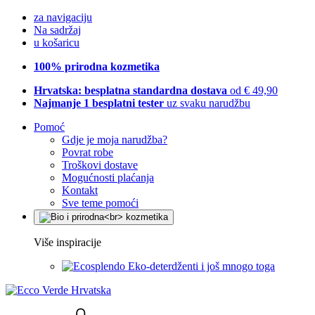
za navigaciju
Na sadržaj
u košaricu
100% prirodna kozmetika
Hrvatska: besplatna standardna dostava
od € 49,90
Najmanje 1 besplatni tester
uz svaku narudžbu
Pomoć
Gdje je moja narudžba?
Povrat robe
Troškovi dostave
Mogućnosti plaćanja
Kontakt
Sve teme pomoći
Više inspiracije
Eko-deterdženti i još mnogo toga