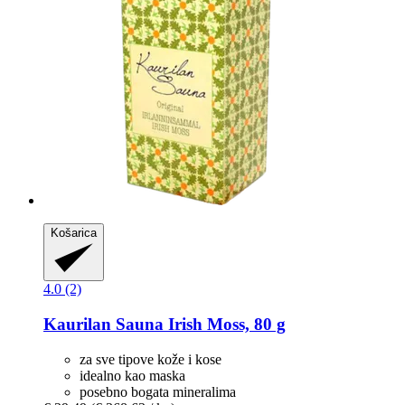
Košarica
4.0 (2)
Kaurilan Sauna
Irish Moss, 80 g
za sve tipove kože i kose
idealno kao maska
posebno bogata mineralima