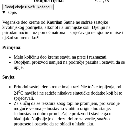
Ukupna cijena:
€ 21,78
Dodaj oboje u vašu košaricu
Opis
Veganske deo kreme od Kaurilan Saune ne sadrže sastojke
životinjskog podrijetla, alkohol i aluminijske soli. Djeluju na
prirodan način – uz pomoć natrona – sprječavaju neugodne mirise i
nježni su prema koži.
Primjena
:
Malu količinu deo kreme staviti na prste i razmazati.
Otopljeni proizvod nanijeti na područje pazuha i ostaviti da se
upije.
Savjet
:
Prirodni sastoji deo kreme imaju različite točke topljenja, od
0
24
C naviše i ne sadrže nikakve sintetičke dodatke koji bi to
sprječavali.
Za slučaj da se tekstura zbog topline promijeni, proizvod je
moguće veoma jednostavno vratiti u originalno stanje.
Jednostavno dobro promiješajte proizvod i stavite ga u
hladnjak. Najbolje je da dozu dobro zatvorite, snažno
protresete i ostavite da se ohladi u hladnjaku.