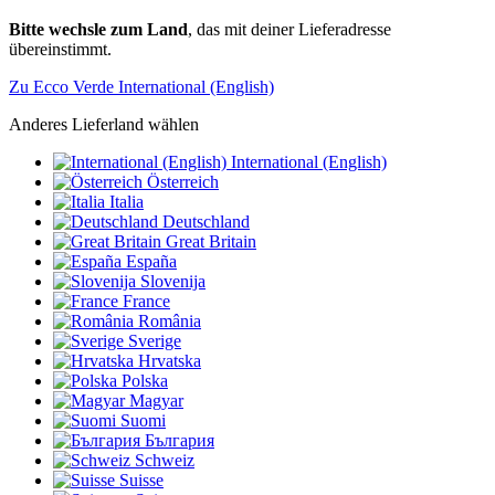
Bitte wechsle zum Land
, das mit deiner Lieferadresse
übereinstimmt.
Zu Ecco Verde International (English)
Anderes Lieferland wählen
International (English)
Österreich
Italia
Deutschland
Great Britain
España
Slovenija
France
România
Sverige
Hrvatska
Polska
Magyar
Suomi
България
Schweiz
Suisse