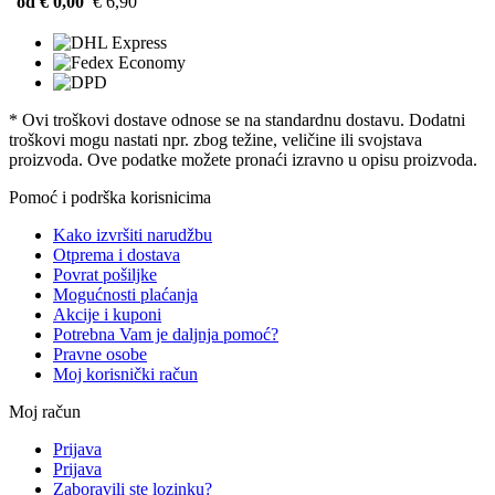
od € 0,00
€ 6,90
* Ovi troškovi dostave odnose se na standardnu ​​dostavu. Dodatni
troškovi mogu nastati npr. zbog težine, veličine ili svojstava
proizvoda. Ove podatke možete pronaći izravno u opisu proizvoda.
Pomoć i podrška korisnicima
Kako izvršiti narudžbu
Otprema i dostava
Povrat pošiljke
Mogućnosti plaćanja
Akcije i kuponi
Potrebna Vam je daljnja pomoć?
Pravne osobe
Moj korisnički račun
Moj račun
Prijava
Prijava
Zaboravili ste lozinku?