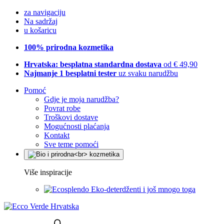
za navigaciju
Na sadržaj
u košaricu
100% prirodna kozmetika
Hrvatska: besplatna standardna dostava
od € 49,90
Najmanje 1 besplatni tester
uz svaku narudžbu
Pomoć
Gdje je moja narudžba?
Povrat robe
Troškovi dostave
Mogućnosti plaćanja
Kontakt
Sve teme pomoći
Više inspiracije
Eko-deterdženti i još mnogo toga