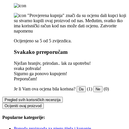
"Provjerena kupnja" znači da su ocjenu dali kupci koji
su stvarno kupili ovaj proizvod od nas. Međutim, svatko tko
ima korisnički račun kod nas može dati ocjenu.
Zatvorite
napomenu
Ocijenjeno sa 5 od 5 zvijezdica.
Svakako prreporučam
Nježan hranjiv, prirodan.. lak za upotrebu!
svaka pohvala!
Sigurno ga ponovo kupujem!
Preporučam!
Je li Vam ova ocjena bila korisna?
(1)
(0)
Da
Ne
Pregled svih korisničkih recenzija
Ocijeniti ovaj proizvod
Popularne kategorije:
Ponuda proizvoda za njegu tijela i kupanje