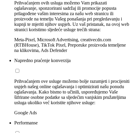
Prihvaćanjem ovih usluga možemo Vam prikazati
oglašavanje, sponzorirani sadržaj ili promocije popusta
prilagođene vašim interesima za našu web stranicu ili
proizvode na temelju Vašeg ponašanja pri pregledavanju i
kupnji te mjeriti njihov uspjeh. Uz vaš pristanak, na ovoj web
stranici koristimo sljedeće usluge trećih strana:
Meta-Pixel, Microsoft Advertising, creativecdn.com
(RTBHouse), TikTok Pixel, Preporuke proizvoda temeljene
na klikovima, Ads Defender
Napredno praćenje konverzija
Prihvaćanjem ove usluge možemo bolje razumjeti i procijeniti
uspjeh našeg online oglašavanja i optimizirati našu ponudu
oglašavanja. Kako bismo to učinili, uspoređujemo Vaše
šifrirane osobne podatke sa sljedećim vanjskim pružateljima
usluga ukoliko već koristite njihove usluge:
Google Ads
Performanse