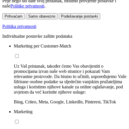
Prije nego što date svoj pristanak, molimo provjerite postavke i
naše
Politike privatnosti
.
Prihvaćam
Samo obavezno
Podešavanje postavki
Politika privatnosti
Individualne postavke zaštite podataka
Marketing per Customer-Match
Uz Vaš pristanak, također ćemo Vas obavijestiti o
promocijama izvan naše web stranice i pokazati Vam
relevantne proizvode. Da bismo to učinili, uspoređujemo Vaše
šifrirane osobne podatke sa sljedećim vanjskim pružateljima
usluga i koristimo njihove kanale za online oglašavanje, pod
uvjetom da već koristite njihove usluge:
Bing, Criteo, Meta, Google, LinkedIn, Pinterest, TikTok
Marketing