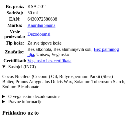
Br. proiz.
KSA-5011
Sadržaj:
50 ml
EAN:
6430072580638
Marka:
Kaurilan Sauna
Vrste
Dezodoransi
proizvoda:
Tip kože:
Za sve tipove kože
Bez alkohola, Bez aluminijevih soli,
Bez palminog
Značajke:
ulja
, Unisex, Vegansko
Certtifikati:
Vegansko bez certifikata
Sastojci (INCI)
Cocos Nucifera (Coconut) Oil, Butyrospermum Parkii (Shea)
Butter, Prunus Amygdalus Dulcis Wax, Solanum Tuberosum Starch,
Sodium Bicarbonate
O veganskim dezodoransima
Pravne informacije
Prikladno uz to