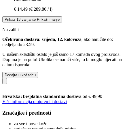
€ 14,49
(€ 289,80 / l)
Prikaz 13 varijante
Prikaži manje
Na zalihi
Očekivana dostava: srijeda, 12. kolovoza
, ako naručite do:
nedjelja do 23:59
.
U našem skladištu ostalo je još samo 17 komada ovog proizvoda.
Dopuna je na putu! Ukoliko se naruči više, to bi moglo utjecati na
datum isporuke.
Dodajte u košaricu
Hrvatska: besplatna standardna dostava
od € 49,90
Više informacija o otpremi i dostavi
Značajke i prednosti
za sve tipove kože
sprječava razvoj neugodnih mirisa