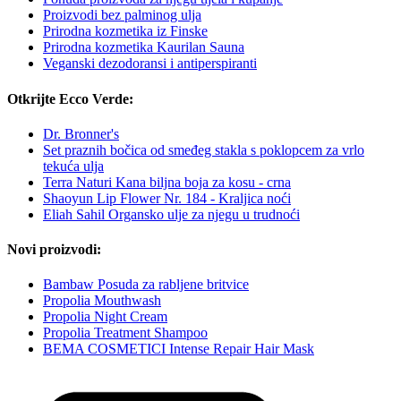
Proizvodi bez palminog ulja
Prirodna kozmetika iz Finske
Prirodna kozmetika Kaurilan Sauna
Veganski dezodoransi i antiperspiranti
Otkrijte Ecco Verde:
Dr. Bronner's
Set praznih bočica od smeđeg stakla s poklopcem za vrlo
tekuća ulja
Terra Naturi Kana biljna boja za kosu - crna
Shaoyun Lip Flower Nr. 184 - Kraljica noći
Eliah Sahil Organsko ulje za njegu u trudnoći
Novi proizvodi:
Bambaw Posuda za rabljene britvice
Propolia Mouthwash
Propolia Night Cream
Propolia Treatment Shampoo
BEMA COSMETICI Intense Repair Hair Mask