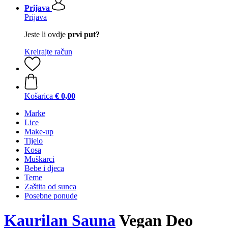
Prijava
Prijava
Jeste li ovdje
prvi put?
Kreirajte račun
Košarica
€ 0,00
Marke
Lice
Make-up
Tijelo
Kosa
Muškarci
Bebe i djeca
Teme
Zaštita od sunca
Posebne ponude
Kaurilan Sauna
Vegan Deo