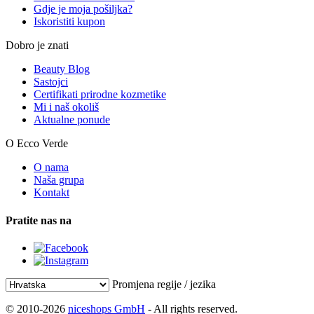
Gdje je moja pošiljka?
Iskoristiti kupon
Dobro je znati
Beauty Blog
Sastojci
Certifikati prirodne kozmetike
Mi i naš okoliš
Aktualne ponude
O Ecco Verde
O nama
Naša grupa
Kontakt
Pratite nas na
Promjena regije / jezika
© 2010-2026
niceshops GmbH
- All rights reserved.