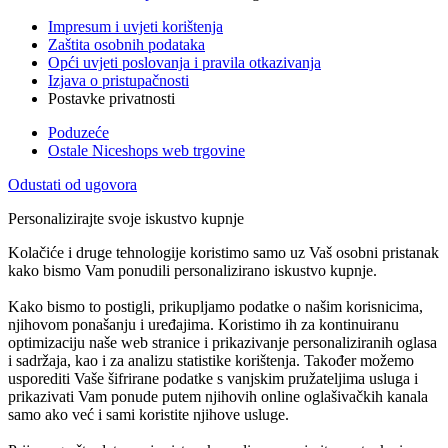
Impresum i uvjeti korištenja
Zaštita osobnih podataka
Opći uvjeti poslovanja i pravila otkazivanja
Izjava o pristupačnosti
Postavke privatnosti
Poduzeće
Ostale Niceshops web trgovine
Odustati od ugovora
Personalizirajte svoje iskustvo kupnje
Kolačiće i druge tehnologije koristimo samo uz Vaš osobni pristanak
kako bismo Vam ponudili personalizirano iskustvo kupnje.
Kako bismo to postigli, prikupljamo podatke o našim korisnicima,
njihovom ponašanju i uređajima. Koristimo ih za kontinuiranu
optimizaciju naše web stranice i prikazivanje personaliziranih oglasa
i sadržaja, kao i za analizu statistike korištenja. Također možemo
usporediti Vaše šifrirane podatke s vanjskim pružateljima usluga i
prikazivati Vam ponude putem njihovih online oglašivačkih kanala
samo ako već i sami koristite njihove usluge.