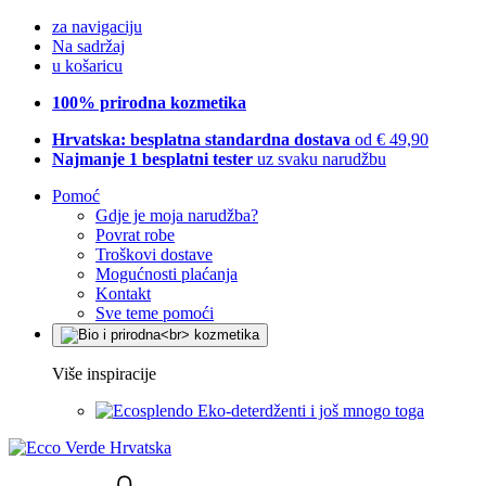
za navigaciju
Na sadržaj
u košaricu
100% prirodna kozmetika
Hrvatska: besplatna standardna dostava
od € 49,90
Najmanje 1 besplatni tester
uz svaku narudžbu
Pomoć
Gdje je moja narudžba?
Povrat robe
Troškovi dostave
Mogućnosti plaćanja
Kontakt
Sve teme pomoći
Više inspiracije
Eko-deterdženti i još mnogo toga