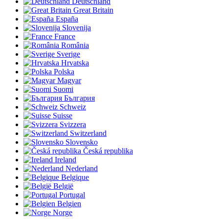
Deutschland
Great Britain
España
Slovenija
France
România
Sverige
Hrvatska
Polska
Magyar
Suomi
България
Schweiz
Suisse
Svizzera
Switzerland
Slovensko
Česká republika
Ireland
Nederland
Belgique
België
Portugal
Belgien
Norge