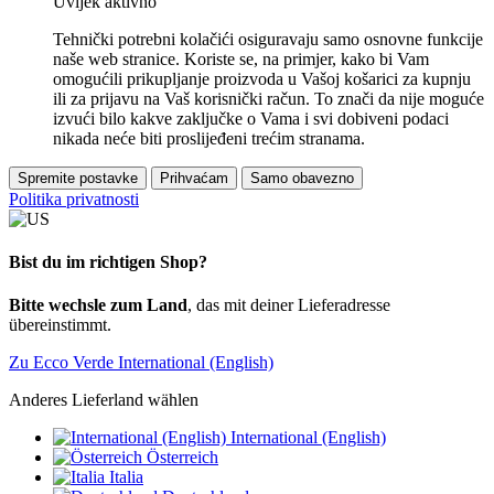
Uvijek aktivno
Tehnički potrebni kolačići osiguravaju samo osnovne funkcije
naše web stranice. Koriste se, na primjer, kako bi Vam
omogućili prikupljanje proizvoda u Vašoj košarici za kupnju
ili za prijavu na Vaš korisnički račun. To znači da nije moguće
izvući bilo kakve zaključke o Vama i svi dobiveni podaci
nikada neće biti proslijeđeni trećim stranama.
Spremite postavke
Prihvaćam
Samo obavezno
Politika privatnosti
Bist du im richtigen Shop?
Bitte wechsle zum Land
, das mit deiner Lieferadresse
übereinstimmt.
Zu Ecco Verde International (English)
Anderes Lieferland wählen
International (English)
Österreich
Italia