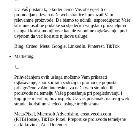
Uz Vaš pristanak, također ćemo Vas obavijestiti o
promocijama izvan naše web stranice i pokazati Vam
relevantne proizvode. Da bismo to učinili, uspoređujemo Vaše
šifrirane osobne podatke sa sljedećim vanjskim pružateljima
usluga i koristimo njihove kanale za online oglašavanje, pod
uvjetom da već koristite njihove usluge:
Bing, Criteo, Meta, Google, LinkedIn, Pinterest, TikTok
Marketing
Prihvaćanjem ovih usluga možemo Vam prikazati
oglašavanje, sponzorirani sadržaj ili promocije popusta
prilagođene vašim interesima za našu web stranicu ili
proizvode na temelju Vašeg ponašanja pri pregledavanju i
kupnji te mjeriti njihov uspjeh. Uz vaš pristanak, na ovoj web
stranici koristimo sljedeće usluge trećih strana:
Meta-Pixel, Microsoft Advertising, creativecdn.com
(RTBHouse), TikTok Pixel, Preporuke proizvoda temeljene
na klikovima, Ads Defender