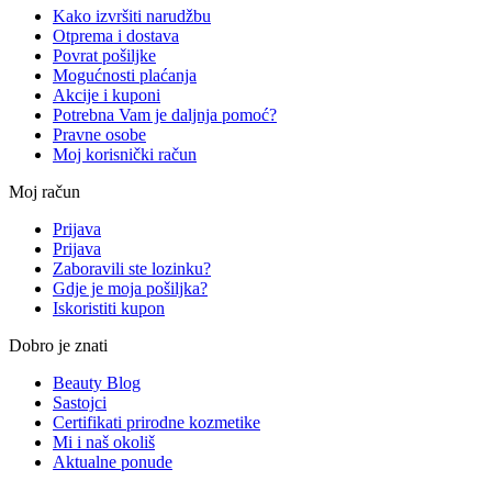
Kako izvršiti narudžbu
Otprema i dostava
Povrat pošiljke
Mogućnosti plaćanja
Akcije i kuponi
Potrebna Vam je daljnja pomoć?
Pravne osobe
Moj korisnički račun
Moj račun
Prijava
Prijava
Zaboravili ste lozinku?
Gdje je moja pošiljka?
Iskoristiti kupon
Dobro je znati
Beauty Blog
Sastojci
Certifikati prirodne kozmetike
Mi i naš okoliš
Aktualne ponude