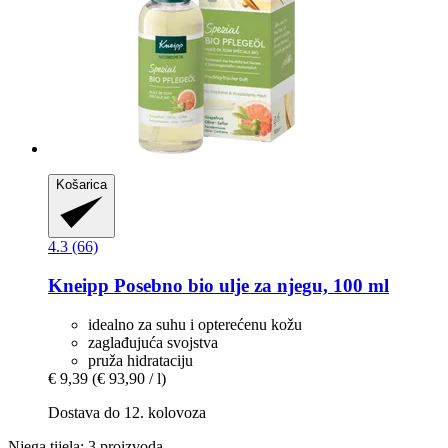
Košarica
4.3 (66)
Kneipp
Posebno bio ulje za njegu, 100 ml
idealno za suhu i opterećenu kožu
zaglađujuća svojstva
pruža hidrataciju
€ 9,39
(€ 93,90 / l)
Dostava do 12. kolovoza
Njega tijela: 3 proizvoda