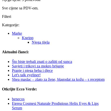
Sve cijene sa PDV-om.
Filteri
Kategorije:
Marke
Kneipp
Njega tijela
Aktualni članci:
Što biste trebali znati o zaštiti od sunca
Savjeti i trikovi za mokro brijanje
Pranje i njega beba i djece
Let's talk eyeliner!
Shea maslac – zlato za žene, blagodat za kožu – s receptom
Otkrijte Ecco Verde:
benecos
Eterea Cosmesi Naturale Prodigious Helix Eyes & Lips
Serum