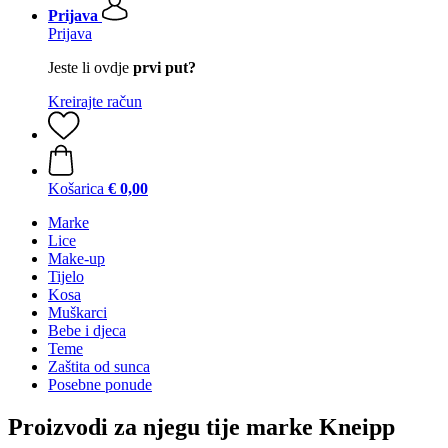
Prijava
Prijava
Jeste li ovdje
prvi put?
Kreirajte račun
Košarica
€ 0,00
Marke
Lice
Make-up
Tijelo
Kosa
Muškarci
Bebe i djeca
Teme
Zaštita od sunca
Posebne ponude
Proizvodi za njegu tije marke Kneipp