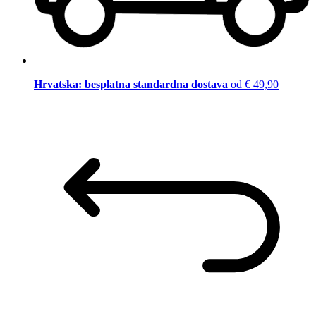
Hrvatska: besplatna standardna dostava
od € 49,90