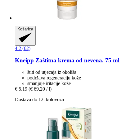
Košarica
4.2 (62)
Kneipp
Zaštitna krema od nevena, 75 ml
štiti od utjecaja iz okoliša
podržava regeneraciju kože
smanjuje iritacije kože
€ 5,19
(€ 69,20 / l)
Dostava do 12. kolovoza