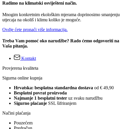
Radimo na klimatski osviješteni način.
Mnogim konkretnim ekološkim mjerama doprinosimo smanjenju
utjecaja na okoliš i klimu koliko je moguće.
Ovdje ćete pronaći više informacija.
Treba Vam pomoć oko narudžbe? Rado ćemo odgovoriti na
Vaša pitanja.
Kontakt
Provjerena kvaliteta
Sigurna online kupnja
Hrvatska: besplatna standardna dostava
od € 49,90
Besplatni povrat proizvoda
Najmanje 1 besplatni tester
uz svaku narudžbu
Sigurno plaćanje
SSL šifriranjem
Načini plaćanja
Pouzećem
Predračun