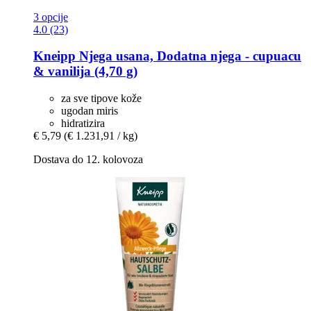
3 opcije
4.0 (23)
Kneipp
Njega usana, Dodatna njega -​ cupuacu
& vanilija (4,70 g)
za sve tipove kože
ugodan miris
hidratizira
€ 5,79
(€ 1.231,91 / kg)
Dostava do 12. kolovoza