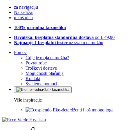
za navigaciju
Na sadržaj
u košaricu
100% prirodna kozmetika
Hrvatska: besplatna standardna dostava
od € 49,90
Najmanje 1 besplatni tester
uz svaku narudžbu
Pomoć
Gdje je moja narudžba?
Povrat robe
Troškovi dostave
Mogućnosti plaćanja
Kontakt
Sve teme pomoći
Više inspiracije
Eko-deterdženti i još mnogo toga