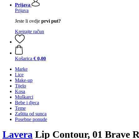
Prijava
Prijava
Jeste li ovdje
prvi put?
Kreirajte račun
Košarica
€ 0,00
Marke
Lice
Make-up
Tijelo
Kosa
Muškarci
Bebe i djeca
Teme
Zaštita od sunca
Posebne ponude
Lavera
Lip Contour, 01 Brave Ro