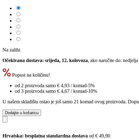
Na zalihi
Očekivana dostava: srijeda, 12. kolovoza
, ako naručite do:
nedjelja
Popust na količinu!
od 2 proizvoda samo
€ 4,93
/ komad
-5%
od 3 proizvoda samo
€ 4,67
/ komad
-10%
U našem skladištu ostao je još samo 21 komad ovog proizvoda. Dopuna 
Dodajte u košaricu
Hrvatska: besplatna standardna dostava
od € 49,90