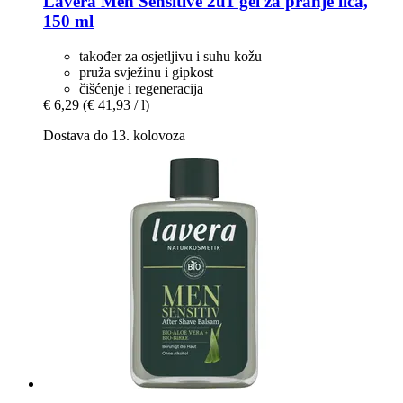
Lavera
Men Sensitive 2u1 gel za pranje lica,
150 ml
također za osjetljivu i suhu kožu
pruža svježinu i gipkost
čišćenje i regeneracija
€ 6,29
(€ 41,93 / l)
Dostava do 13. kolovoza