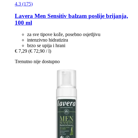
4.3 (175)
Lavera
Men Sensitiv balzam poslije brijanja,
100 ml
za sve tipove kože, posebno osjetljivu
intenzivno hidratizira
brzo se upija i hrani
€ 7,29
(€ 72,90 / l)
Trenutno nije dostupno