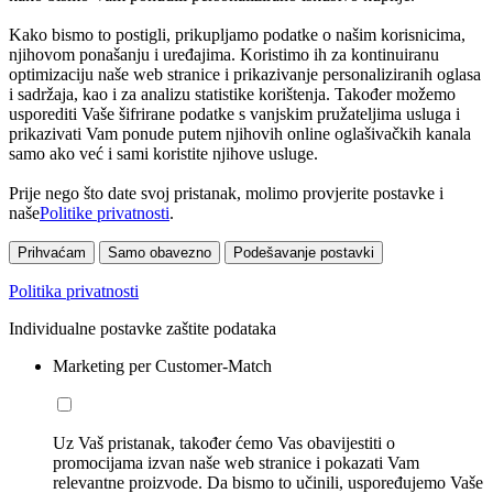
Kako bismo to postigli, prikupljamo podatke o našim korisnicima,
njihovom ponašanju i uređajima. Koristimo ih za kontinuiranu
optimizaciju naše web stranice i prikazivanje personaliziranih oglasa
i sadržaja, kao i za analizu statistike korištenja. Također možemo
usporediti Vaše šifrirane podatke s vanjskim pružateljima usluga i
prikazivati Vam ponude putem njihovih online oglašivačkih kanala
samo ako već i sami koristite njihove usluge.
Prije nego što date svoj pristanak, molimo provjerite postavke i
naše
Politike privatnosti
.
Prihvaćam
Samo obavezno
Podešavanje postavki
Politika privatnosti
Individualne postavke zaštite podataka
Marketing per Customer-Match
Uz Vaš pristanak, također ćemo Vas obavijestiti o
promocijama izvan naše web stranice i pokazati Vam
relevantne proizvode. Da bismo to učinili, uspoređujemo Vaše