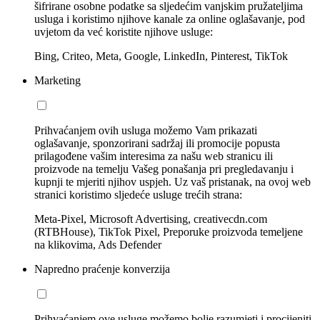
šifrirane osobne podatke sa sljedećim vanjskim pružateljima
usluga i koristimo njihove kanale za online oglašavanje, pod
uvjetom da već koristite njihove usluge:
Bing, Criteo, Meta, Google, LinkedIn, Pinterest, TikTok
Marketing
Prihvaćanjem ovih usluga možemo Vam prikazati
oglašavanje, sponzorirani sadržaj ili promocije popusta
prilagođene vašim interesima za našu web stranicu ili
proizvode na temelju Vašeg ponašanja pri pregledavanju i
kupnji te mjeriti njihov uspjeh. Uz vaš pristanak, na ovoj web
stranici koristimo sljedeće usluge trećih strana:
Meta-Pixel, Microsoft Advertising, creativecdn.com
(RTBHouse), TikTok Pixel, Preporuke proizvoda temeljene
na klikovima, Ads Defender
Napredno praćenje konverzija
Prihvaćanjem ove usluge možemo bolje razumjeti i procijeniti