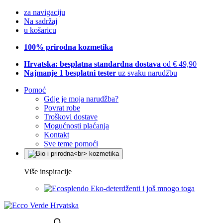
za navigaciju
Na sadržaj
u košaricu
100% prirodna kozmetika
Hrvatska: besplatna standardna dostava
od € 49,90
Najmanje 1 besplatni tester
uz svaku narudžbu
Pomoć
Gdje je moja narudžba?
Povrat robe
Troškovi dostave
Mogućnosti plaćanja
Kontakt
Sve teme pomoći
Više inspiracije
Eko-deterdženti i još mnogo toga