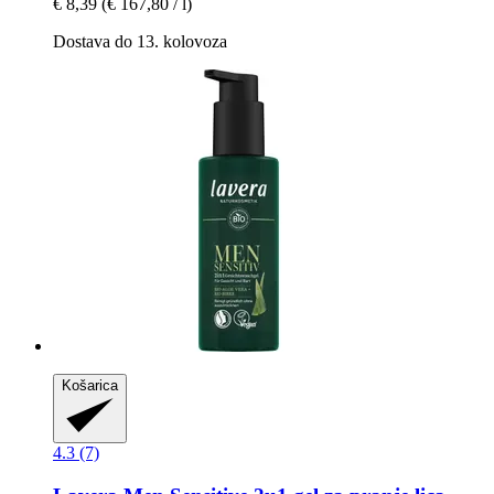
€ 8,39
(€ 167,80 / l)
Dostava do 13. kolovoza
Košarica
4.3 (7)