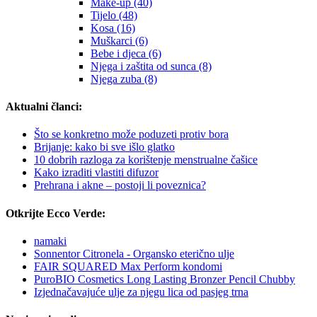
Make-up (40)
Tijelo (48)
Kosa (16)
Muškarci (6)
Bebe i djeca (6)
Njega i zaštita od sunca (8)
Njega zuba (8)
Aktualni članci:
Što se konkretno može poduzeti protiv bora
Brijanje: kako bi sve išlo glatko
10 dobrih razloga za korištenje menstrualne čašice
Kako izraditi vlastiti difuzor
Prehrana i akne – postoji li poveznica?
Otkrijte Ecco Verde:
namaki
Sonnentor Citronela - Organsko eterično ulje
FAIR SQUARED Max Perform kondomi
PuroBIO Cosmetics Long Lasting Bronzer Pencil Chubby
Izjednačavajuće ulje za njegu lica od pasjeg trna