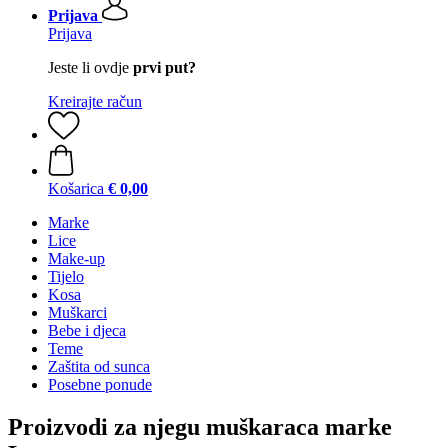
Prijava
Prijava
Jeste li ovdje
prvi put?
Kreirajte račun
Košarica
€ 0,00
Marke
Lice
Make-up
Tijelo
Kosa
Muškarci
Bebe i djeca
Teme
Zaštita od sunca
Posebne ponude
Proizvodi za njegu muškaraca marke