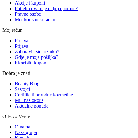
Akcije i kuponi
Potrebna Vam je daljnja pomoć?
Pravne osobe
Moj korisnički račun
Moj račun
Prijava
Prijava
Zaboravili ste lozinku?
Gdje je moja pošiljka?
Iskoristiti kupon
Dobro je znati
Beauty Blog
Sastojci
Certifikati prirodne kozmetike
Mi i naš okoliš
Aktualne ponude
O Ecco Verde
O nama
Naša grupa
Kontakt