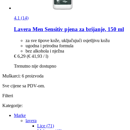
4.1 (14)
Lavera
Men Sensitiv pjena za brijanje, 150 ml
za sve tipove kože, uključujući osjetljivu kožu
ugodna i prirodna formula
bez alkohola i nježna
€ 6,29
(€ 41,93 / l)
Trenutno nije dostupno
Muškarci: 6 proizvoda
Sve cijene sa PDV-om.
Filteri
Kategorije:
Marke
lavera
Lice (71)