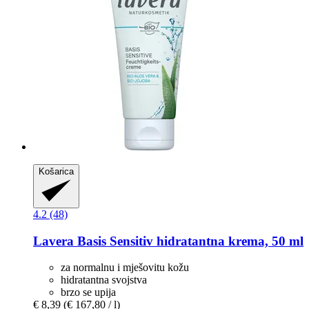
Košarica
4.2 (48)
Lavera
Basis Sensitiv hidratantna krema, 50 ml
za normalnu i mješovitu kožu
hidratantna svojstva
brzo se upija
€ 8,39
(€ 167,80 / l)