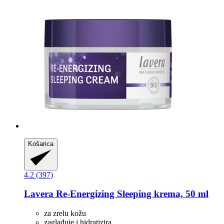
Košarica
4.2 (397)
Lavera
Re-​Energizing Sleeping krema, 50 ml
za zrelu kožu
zaglađuje i hidratizira