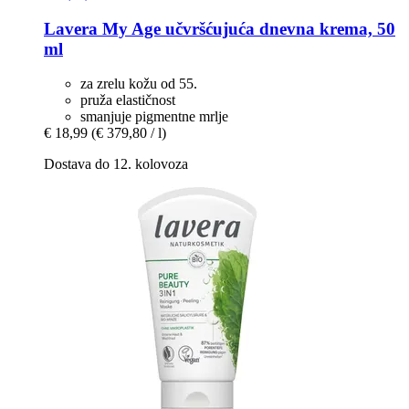
Lavera
My Age učvršćujuća dnevna krema, 50
ml
za zrelu kožu od 55.
pruža elastičnost
smanjuje pigmentne mrlje
€ 18,99
(€ 379,80 / l)
Dostava do 12. kolovoza