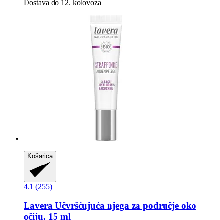
Dostava do 12. kolovoza
Košarica
4.1 (255)
Lavera
Učvršćujuća njega za područje oko
očiju, 15 ml