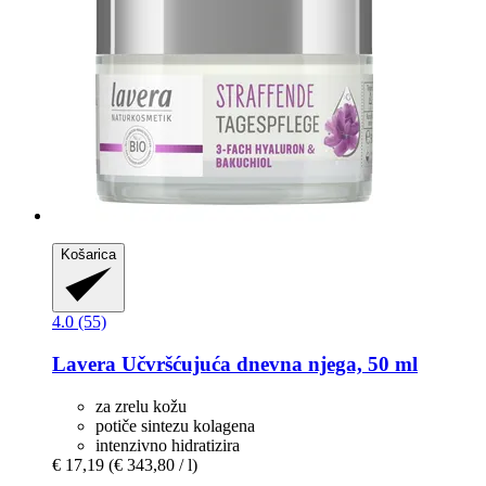
Košarica
4.0 (55)
Lavera
Učvršćujuća dnevna njega, 50 ml
za zrelu kožu
potiče sintezu kolagena
intenzivno hidratizira
€ 17,19
(€ 343,80 / l)