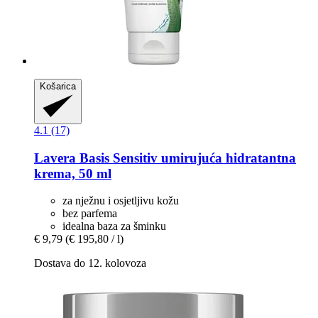
Košarica
4.1 (17)
Lavera
Basis Sensitiv umirujuća hidratantna
krema, 50 ml
za nježnu i osjetljivu kožu
bez parfema
idealna baza za šminku
€ 9,79
(€ 195,80 / l)
Dostava do 12. kolovoza