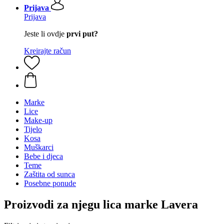
Prijava
Prijava
Jeste li ovdje
prvi put?
Kreirajte račun
Marke
Lice
Make-up
Tijelo
Kosa
Muškarci
Bebe i djeca
Teme
Zaštita od sunca
Posebne ponude
Proizvodi za njegu lica marke Lavera