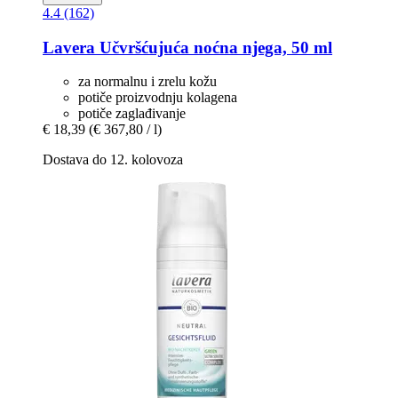
4.4 (162)
Lavera
Učvršćujuća noćna njega, 50 ml
za normalnu i zrelu kožu
potiče proizvodnju kolagena
potiče zaglađivanje
€ 18,39
(€ 367,80 / l)
Dostava do 12. kolovoza