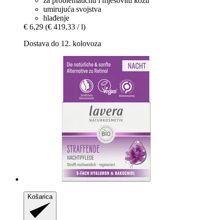
za problematičnu i mješovitu kožu
umirujuća svojstva
hlađenje
€ 6,29
(€ 419,33 / l)
Dostava do 12. kolovoza
Košarica