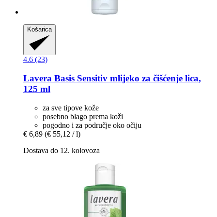
Košarica
4.6 (23)
Lavera
Basis Sensitiv mlijeko za čišćenje lica,
125 ml
za sve tipove kože
posebno blago prema koži
pogodno i za područje oko očiju
€ 6,89
(€ 55,12 / l)
Dostava do 12. kolovoza