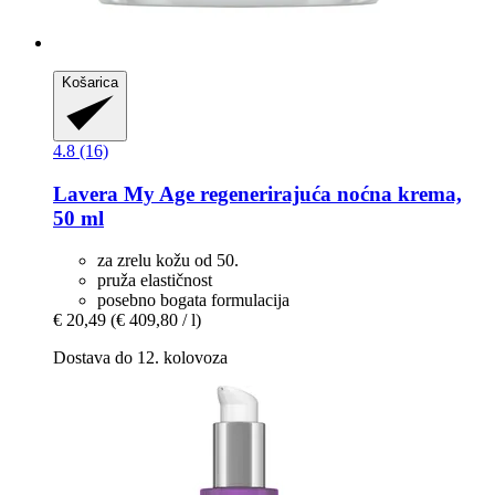
Košarica
4.8 (16)
Lavera
My Age regenerirajuća noćna krema,
50 ml
za zrelu kožu od 50.
pruža elastičnost
posebno bogata formulacija
€ 20,49
(€ 409,80 / l)
Dostava do 12. kolovoza