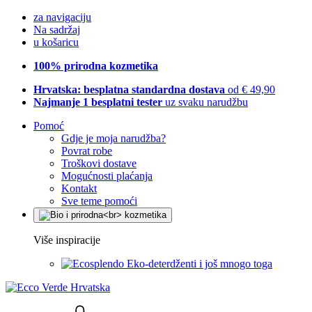
za navigaciju
Na sadržaj
u košaricu
100% prirodna kozmetika
Hrvatska: besplatna standardna dostava
od € 49,90
Najmanje 1 besplatni tester
uz svaku narudžbu
Pomoć
Gdje je moja narudžba?
Povrat robe
Troškovi dostave
Mogućnosti plaćanja
Kontakt
Sve teme pomoći
Više inspiracije
Eko-deterdženti i još mnogo toga