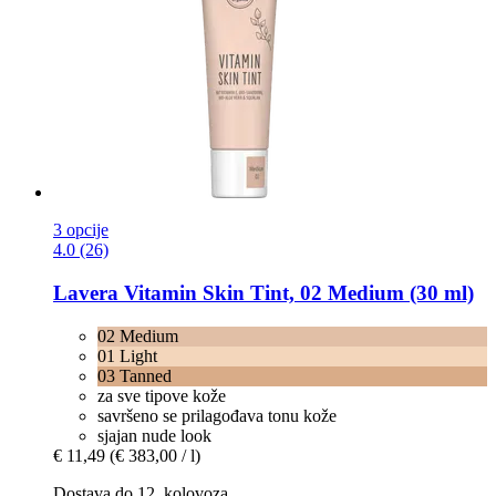
3 opcije
4.0 (26)
Lavera
Vitamin Skin Tint, 02 Medium (30 ml)
02 Medium
01 Light
03 Tanned
za sve tipove kože
savršeno se prilagođava tonu kože
sjajan nude look
€ 11,49
(€ 383,00 / l)
Dostava do 12. kolovoza