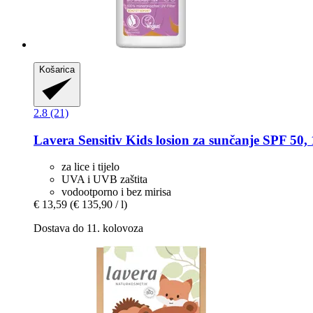
Košarica
2.8 (21)
Lavera
Sensitiv Kids losion za sunčanje SPF 50,
za lice i tijelo
UVA i UVB zaštita
vodootporno i bez mirisa
€ 13,59
(€ 135,90 / l)
Dostava do 11. kolovoza