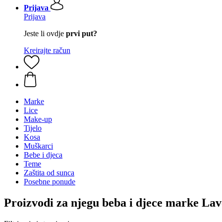
Prijava
Prijava
Jeste li ovdje
prvi put?
Kreirajte račun
Marke
Lice
Make-up
Tijelo
Kosa
Muškarci
Bebe i djeca
Teme
Zaštita od sunca
Posebne ponude
Proizvodi za njegu beba i djece marke La