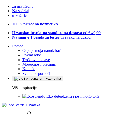
za navigaciju
Na sadržaj
u košaricu
100% prirodna kozmetika
Hrvatska: besplatna standardna dostava
od € 49,90
Najmanje 1 besplatni tester
uz svaku narudžbu
Pomoć
Gdje je moja narudžba?
Povrat robe
Troškovi dostave
Mogućnosti plaćanja
Kontakt
Sve teme pomoći
Više inspiracije
Eko-deterdženti i još mnogo toga