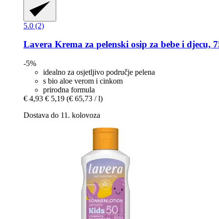
5.0 (2)
Lavera
Krema za pelenski osip za bebe i djecu, 
-5%
idealno za osjetljivo područje pelena
s bio aloe verom i cinkom
prirodna formula
€ 4,93
€ 5,19
(€ 65,73 / l)
Dostava do 11. kolovoza