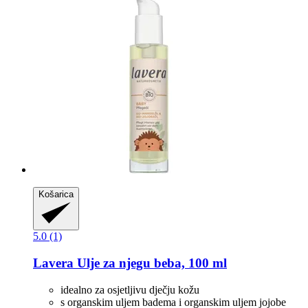
Košarica
5.0 (1)
Lavera
Ulje za njegu beba, 100 ml
idealno za osjetljivu dječju kožu
s organskim uljem badema i organskim uljem jojobe