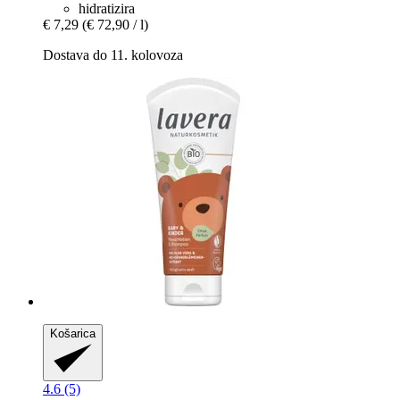
hidratizira
€ 7,29
(€ 72,90 / l)
Dostava do 11. kolovoza
Košarica
4.6 (5)