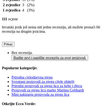
2 zvjezdice
3
(2%)
1 zvjezdica
4
(3%)
111
ocjene
hrvatski jezik još nema niti jednu recenziju, ali možete pronaći 66
recenzija na drugim jezicima.
Prikaz
Bez recenzija.
Budite prvi i napišite recenziju za ovaj proizvod.
Popularne kategorije:
Prirodna cjelodnevna njega
Svestrani proizvodi za njegu cijele obitelji
Prirodni proizvodi za njegu lica za bebe i djecu
Proizvodi za njegu lica marke Martina Gebhardt
Mini pakiranja proizvoda za njegu lica
Otkrijte Ecco Verde: