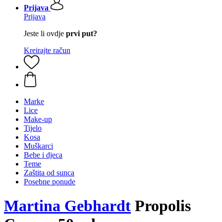
Prijava
Prijava
Jeste li ovdje
prvi put?
Kreirajte račun
Marke
Lice
Make-up
Tijelo
Kosa
Muškarci
Bebe i djeca
Teme
Zaštita od sunca
Posebne ponude
Martina Gebhardt
Propolis