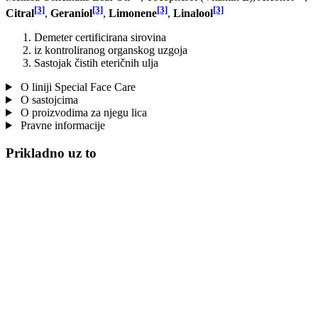
[3]
[3]
[3]
[3]
Citral
,
Geraniol
,
Limonene
,
Linalool
Demeter certificirana sirovina
iz kontroliranog organskog uzgoja
Sastojak čistih eteričnih ulja
O liniji Special Face Care
O sastojcima
O proizvodima za njegu lica
Pravne informacije
Prikladno uz to