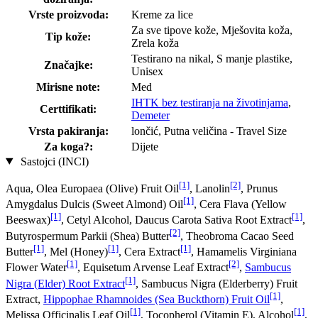
Vrste proizvoda:
Kreme za lice
Za sve tipove kože, Mješovita koža,
Tip kože:
Zrela koža
Testirano na nikal, S manje plastike,
Značajke:
Unisex
Mirisne note:
Med
IHTK bez testiranja na životinjama
,
Certtifikati:
Demeter
Vrsta pakiranja:
lončić, Putna veličina - Travel Size
Za koga?:
Dijete
Sastojci (INCI)
[1]
[2]
Aqua, Olea Europaea (Olive) Fruit Oil
, Lanolin
, Prunus
[1]
Amygdalus Dulcis (Sweet Almond) Oil
, Cera Flava (Yellow
[1]
[1]
Beeswax)
, Cetyl Alcohol, Daucus Carota Sativa Root Extract
,
[2]
Butyrospermum Parkii (Shea) Butter
, Theobroma Cacao Seed
[1]
[1]
[1]
Butter
, Mel (Honey)
, Cera Extract
, Hamamelis Virginiana
[1]
[2]
Flower Water
, Equisetum Arvense Leaf Extract
,
Sambucus
[1]
Nigra (Elder) Root Extract
, Sambucus Nigra (Elderberry) Fruit
[1]
Extract,
Hippophae Rhamnoides (Sea Buckthorn) Fruit Oil
,
[1]
[1]
Melissa Officinalis Leaf Oil
, Tocopherol (Vitamin E), Alcohol
,