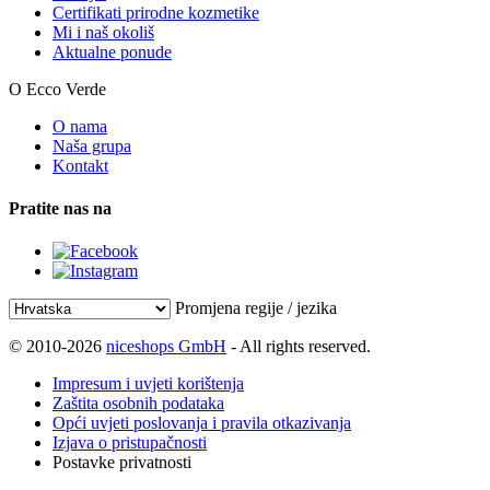
Certifikati prirodne kozmetike
Mi i naš okoliš
Aktualne ponude
O Ecco Verde
O nama
Naša grupa
Kontakt
Pratite nas na
Promjena regije / jezika
© 2010-2026
niceshops GmbH
- All rights reserved.
Impresum i uvjeti korištenja
Zaštita osobnih podataka
Opći uvjeti poslovanja i pravila otkazivanja
Izjava o pristupačnosti
Postavke privatnosti