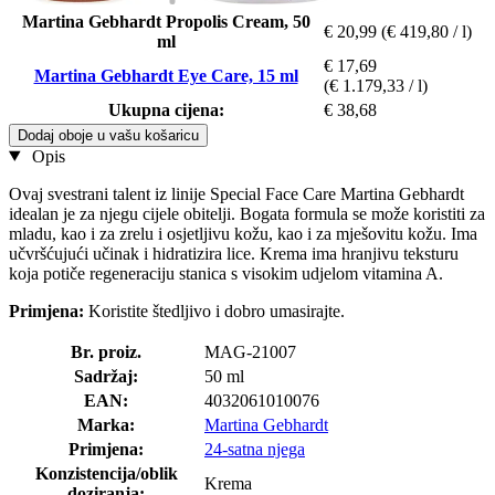
Martina Gebhardt Propolis Cream, 50
€ 20,99
(€ 419,80 / l)
ml
€ 17,69
Martina Gebhardt Eye Care, 15 ml
(€ 1.179,33 / l)
Ukupna cijena:
€ 38,68
Dodaj oboje u vašu košaricu
Opis
Ovaj svestrani talent iz linije Special Face Care Martina Gebhardt
idealan je za njegu cijele obitelji. Bogata formula se može koristiti za
mladu, kao i za zrelu i osjetljivu kožu, kao i za mješovitu kožu. Ima
učvršćujući učinak i hidratizira lice. Krema ima hranjivu teksturu
koja potiče regeneraciju stanica s visokim udjelom vitamina A.
Primjena:
Koristite štedljivo i dobro umasirajte.
Br. proiz.
MAG-21007
Sadržaj:
50 ml
EAN:
4032061010076
Marka:
Martina Gebhardt
Primjena:
24-satna njega
Konzistencija/oblik
Krema
doziranja: