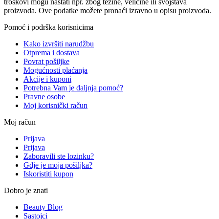
troškovi mogu nastati npr. zbog težine, veličine ili svojstava
proizvoda. Ove podatke možete pronaći izravno u opisu proizvoda.
Pomoć i podrška korisnicima
Kako izvršiti narudžbu
Otprema i dostava
Povrat pošiljke
Mogućnosti plaćanja
Akcije i kuponi
Potrebna Vam je daljnja pomoć?
Pravne osobe
Moj korisnički račun
Moj račun
Prijava
Prijava
Zaboravili ste lozinku?
Gdje je moja pošiljka?
Iskoristiti kupon
Dobro je znati
Beauty Blog
Sastojci