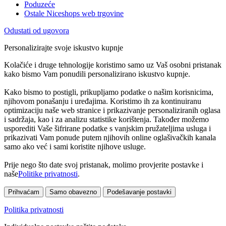
Poduzeće
Ostale Niceshops web trgovine
Odustati od ugovora
Personalizirajte svoje iskustvo kupnje
Kolačiće i druge tehnologije koristimo samo uz Vaš osobni pristanak
kako bismo Vam ponudili personalizirano iskustvo kupnje.
Kako bismo to postigli, prikupljamo podatke o našim korisnicima,
njihovom ponašanju i uređajima. Koristimo ih za kontinuiranu
optimizaciju naše web stranice i prikazivanje personaliziranih oglasa
i sadržaja, kao i za analizu statistike korištenja. Također možemo
usporediti Vaše šifrirane podatke s vanjskim pružateljima usluga i
prikazivati Vam ponude putem njihovih online oglašivačkih kanala
samo ako već i sami koristite njihove usluge.
Prije nego što date svoj pristanak, molimo provjerite postavke i
naše
Politike privatnosti
.
Prihvaćam
Samo obavezno
Podešavanje postavki
Politika privatnosti