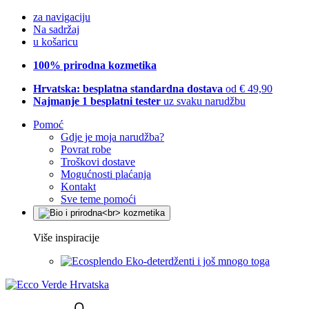
za navigaciju
Na sadržaj
u košaricu
100% prirodna kozmetika
Hrvatska: besplatna standardna dostava
od € 49,90
Najmanje 1 besplatni tester
uz svaku narudžbu
Pomoć
Gdje je moja narudžba?
Povrat robe
Troškovi dostave
Mogućnosti plaćanja
Kontakt
Sve teme pomoći
Više inspiracije
Eko-deterdženti i još mnogo toga