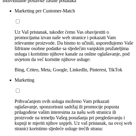
Individualne postavke zaštite podataka
Marketing per Customer-Match
Uz Vaš pristanak, također ćemo Vas obavijestiti o
promocijama izvan naše web stranice i pokazati Vam
relevantne proizvode. Da bismo to učinili, uspoređujemo Vaše
šifrirane osobne podatke sa sljedećim vanjskim pružateljima
usluga i koristimo njihove kanale za online oglašavanje, pod
uvjetom da već koristite njihove usluge:
Bing, Criteo, Meta, Google, LinkedIn, Pinterest, TikTok
Marketing
Prihvaćanjem ovih usluga možemo Vam prikazati
oglašavanje, sponzorirani sadržaj ili promocije popusta
prilagođene vašim interesima za našu web stranicu ili
proizvode na temelju Vašeg ponašanja pri pregledavanju i
kupnji te mjeriti njihov uspjeh. Uz vaš pristanak, na ovoj web
stranici koristimo sljedeće usluge trećih strana: