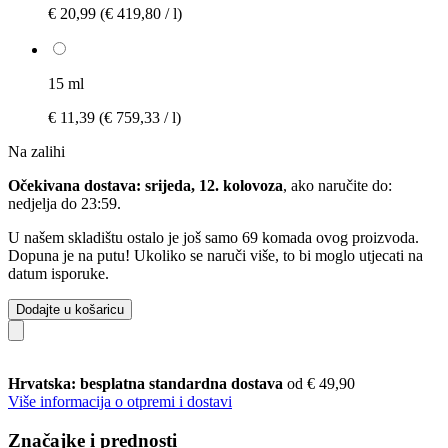
€ 20,99
(€ 419,80 / l)
15 ml
€ 11,39
(€ 759,33 / l)
Na zalihi
Očekivana dostava: srijeda, 12. kolovoza
, ako naručite do:
nedjelja do 23:59
.
U našem skladištu ostalo je još samo 69 komada ovog proizvoda.
Dopuna je na putu! Ukoliko se naruči više, to bi moglo utjecati na
datum isporuke.
Dodajte u košaricu
Hrvatska: besplatna standardna dostava
od € 49,90
Više informacija o otpremi i dostavi
Značajke i prednosti