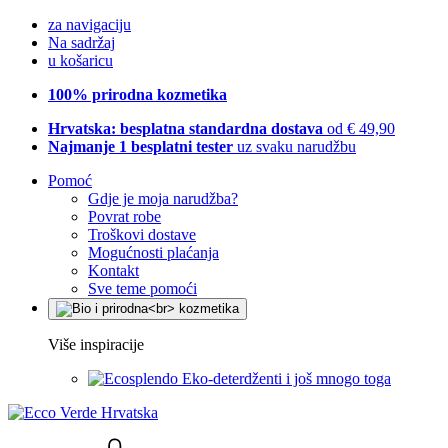
za navigaciju
Na sadržaj
u košaricu
100% prirodna kozmetika
Hrvatska: besplatna standardna dostava
od € 49,90
Najmanje 1 besplatni tester
uz svaku narudžbu
Pomoć
Gdje je moja narudžba?
Povrat robe
Troškovi dostave
Mogućnosti plaćanja
Kontakt
Sve teme pomoći
Više inspiracije
Eko-deterdženti i još mnogo toga