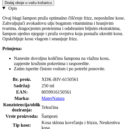
Dodaj oboje u vašu košaricu
Opis
Ovaj blagi šampon pruža optimalno čišćenje frizz, neposlušne kose.
Zahvaljujući avokadovu ulju bogatom vitaminima i hranjivim
tvarima, dragocjenim proteinima i odabranim biljnim ekstraktima,
šampon ujedno njeguje i pruža svojstva koja pomažu ukrotiti kosu.
Opskrbljuje kosu vlagom i smanjuje frizz.
Primjena:
Nanesite dovoljnu količinu šampona na vlažnu kosu,
zapjenite kružnim pokretima i rasporedite.
Zatim isperite čistom vodom i po potrebi ponovite.
Br. proiz.
XDK-BIV-6150561
Sadržaj:
250 ml
EAN:
8059916150561
Marka:
MaterNatura
Konzistencija/oblik
Tekućina
doziranja:
Vrste proizvoda:
Šamponi
Kosa sklona kovrčanju i frizzu, Neukrotiva
Tip kose:
kosa