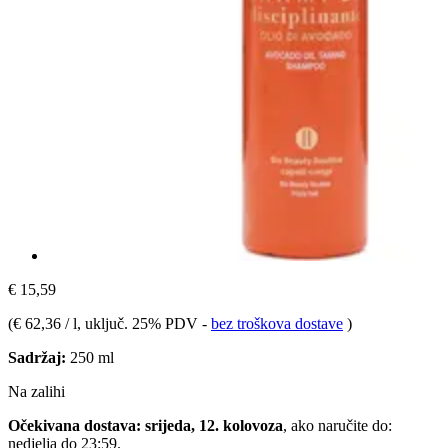
€ 15,59
(
€ 62,36 / l
, uključ. 25% PDV
-
bez troškova dostave
)
Sadržaj:
250 ml
Na zalihi
Očekivana dostava: srijeda, 12. kolovoza
, ako naručite do:
nedjelja do 23:59
.