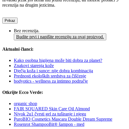
recenzija na drugim jezicima.
Prikaz
Bez recenzija.
Budite prvi i napišite recenziju za ovaj proizvod.
Aktualni članci:
Kako osobna higijena može biti dobra za planet?
Znakovi starenja kože
Dječja koža i sunce: nije dobra kombinacija
Prednosti ekoloških sredstva za čišćenje
bodyotics - wellness za intimno područje
Otkrijte Ecco Verde:
organic shop
FAIR SQUARED Skin Care Oil Almond
Niyok 2u1 čvrsti gel za tuširanje i njegu
PuroBIO Cosmetics Mascara Double Dream Supreme
Rosenrot ShampooBit® šampon - med