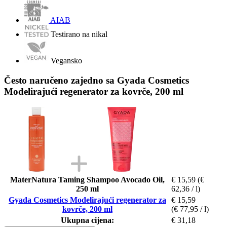
AIAB
Testirano na nikal
Vegansko
Često naručeno zajedno sa Gyada Cosmetics
Modelirajući regenerator za kovrče, 200 ml
MaterNatura Taming Shampoo Avocado Oil,
€ 15,59
(€
250 ml
62,36 / l)
Gyada Cosmetics Modelirajući regenerator za
€ 15,59
kovrče, 200 ml
(€ 77,95 / l)
Ukupna cijena:
€ 31,18