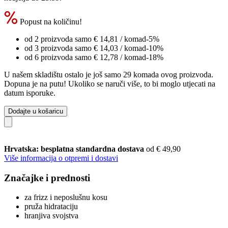
Popust na količinu!
od 2 proizvoda samo
€ 14,81
/ komad
-5%
od 3 proizvoda samo
€ 14,03
/ komad
-10%
od 6 proizvoda samo
€ 12,78
/ komad
-18%
U našem skladištu ostalo je još samo 29 komada ovog proizvoda.
Dopuna je na putu! Ukoliko se naruči više, to bi moglo utjecati na
datum isporuke.
Dodajte u košaricu
Hrvatska: besplatna standardna dostava
od € 49,90
Više informacija o otpremi i dostavi
Značajke i prednosti
za frizz i neposlušnu kosu
pruža hidrataciju
hranjiva svojstva