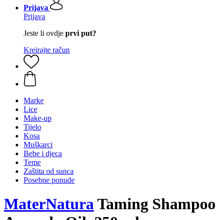
Prijava
Prijava
Jeste li ovdje
prvi put?
Kreirajte račun
Marke
Lice
Make-up
Tijelo
Kosa
Muškarci
Bebe i djeca
Teme
Zaštita od sunca
Posebne ponude
MaterNatura
Taming Shampoo