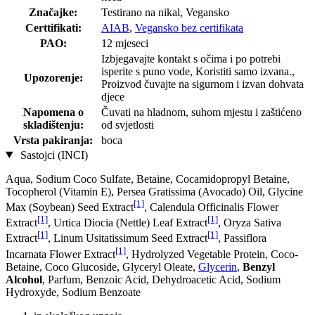
Značajke:
Testirano na nikal, Vegansko
Certtifikati:
AIAB
,
Vegansko bez certifikata
PAO:
12 mjeseci
Izbjegavajte kontakt s očima i po potrebi
isperite s puno vode, Koristiti samo izvana.,
Upozorenje:
Proizvod čuvajte na sigurnom i izvan dohvata
djece
Napomena o
Čuvati na hladnom, suhom mjestu i zaštićeno
skladištenju:
od svjetlosti
Vrsta pakiranja:
boca
Sastojci (INCI)
Aqua, Sodium Coco­ Sulfate, Betaine, Cocamidopropyl Betaine,
Tocopherol (Vitamin E), Persea Gratissima (Avocado) Oil, Glycine
[1]
Max (Soybean) Seed Extract
, Calendula Officinalis Flower
[1]
[1]
Extract
, Urtica Diocia (Nettle) Leaf Extract
, Oryza Sativa
[1]
[1]
Extract
, Linum Usitatissimum Seed Extract
, Passiflora
[1]
Incarnata Flower Extract
, Hydrolyzed Vegetable Protein, Coco-
Betaine, Coco Glucoside, Glyceryl Oleate,
Glycerin
,
Benzyl
Alcohol
, Parfum, Benzoic Acid, Dehydroacetic Acid, Sodium
Hydroxyde, Sodium Benzoate