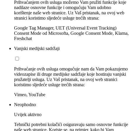
Prihvaćanjem ovih usluga možemo Vam pružiti funkcije koje
nadilaze osnovne funkcije i omogućuju Vam udobno
korištenje naše web stranice. Uz Vaš pristanak, na ovoj web
stranici koristimo sljedeće usluge trećih strana:
Google Tag Manager, UET (Universal Event Tracking)
Consent Mode od Microsofta, Google Consent Mode, Klarna,
Freshchat
Vanjski medijski sadržaji
Prihvaćanje ovih usluga omogućuje nam da Vam pokazujemo
videozapise ili druge medijske sadržaje koje hostiraju vanjski
pružatelji usluga. Uz Vaš pristanak, na ovoj web stranici
koristimo sljedeće usluge trećih strana:
Vimeo, YouTube
Neophodno
Uvijek aktivno
Tehnički potrebni kolačići osiguravaju samo osnovne funkcije
naše web stranice. Koriste se, na primjer, kako bi Vam