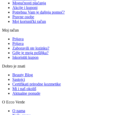
Mogućnosti plaćanja
Akcije i kuponi
Potrebna Vam je daljnja pomoć?
Pravne osobe
Moj korisnički račun
Moj račun
Prijava
Prijava
Zaboravili ste lozinku?
Gdje je moja pošiljka?
Iskoristiti kupon
Dobro je znati
Beauty Blog
Sastojci
Certifikati prirodne kozmetike
Mi i naš okoliš
Aktualne ponude
O Ecco Verde
O nama