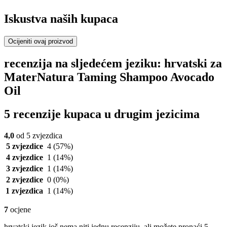
Iskustva naših kupaca
Ocijeniti ovaj proizvod
recenzija na sljedećem jeziku: hrvatski za
MaterNatura Taming Shampoo Avocado
Oil
5 recenzije kupaca u drugim jezicima
4,0
od 5 zvjezdica
5 zvjezdice
4
(57%)
4 zvjezdice
1
(14%)
3 zvjezdice
1
(14%)
2 zvjezdice
0
(0%)
1 zvjezdica
1
(14%)
7
ocjene
hrvatski jezik još nema niti jednu recenziju, ali možete pronaći 5