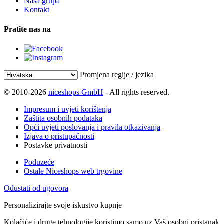
Naša grupa
Kontakt
Pratite nas na
Promjena regije / jezika
© 2010-2026
niceshops GmbH
- All rights reserved.
Impresum i uvjeti korištenja
Zaštita osobnih podataka
Opći uvjeti poslovanja i pravila otkazivanja
Izjava o pristupačnosti
Postavke privatnosti
Poduzeće
Ostale Niceshops web trgovine
Odustati od ugovora
Personalizirajte svoje iskustvo kupnje
Kolačiće i druge tehnologije koristimo samo uz Vaš osobni pristanak