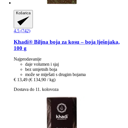
Košarica
4.5 (742)
Khadi®
Biljna boja za kosu – boja lješnjaka,
100 g
Najprodavanije
daje volumen i sjaj
bez umjetnih boja
može se miješati s drugim bojama
€ 13,49
(€ 134,90 / kg)
Dostava do 11. kolovoza