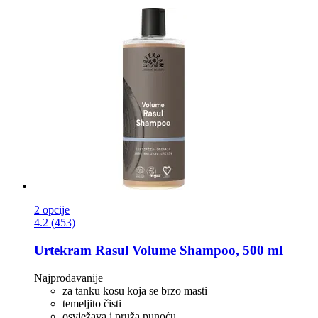
2 opcije
4.2 (453)
Urtekram
Rasul Volume Shampoo, 500 ml
Najprodavanije
za tanku kosu koja se brzo masti
temeljito čisti
osvježava i pruža punoću