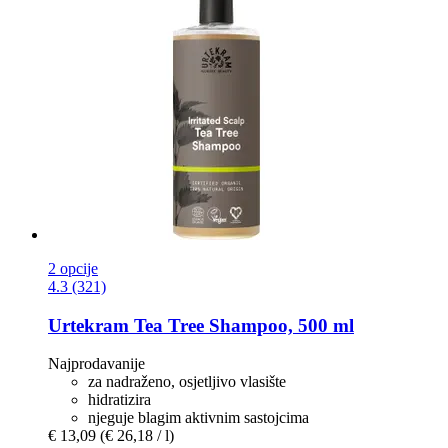
2 opcije
4.3 (321)
Urtekram
Tea Tree Shampoo, 500 ml
Najprodavanije
za nadraženo, osjetljivo vlasište
hidratizira
njeguje blagim aktivnim sastojcima
€ 13,09
(€ 26,18 / l)