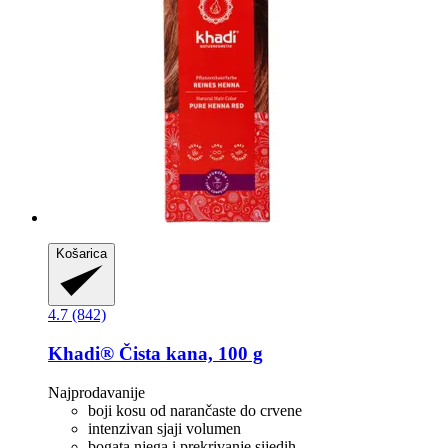
Košarica
4.7 (842)
Khadi®
Čista kana, 100 g
Najprodavanije
boji kosu od narančaste do crvene
intenzivan sjaji volumen
bogata njega i prekrivanje sijedih