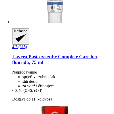
Košarica
4.7 (315)
Lavera
Pasta za zube Complete Care bez
fluorida, 75 ml
Najprodavanije
sprječava zubni plak
štiti desni
za svjež i čist osjećaj
€ 3,49
(€ 46,53 / l)
Dostava do 11. kolovoza