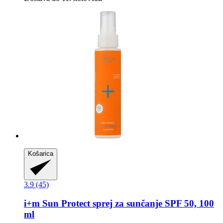
Košarica
3.9 (45)
i+m
Sun Protect sprej za sunčanje SPF 50, 100
ml