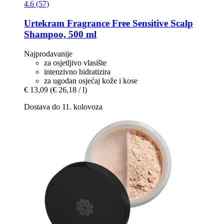
4.6 (57)
Urtekram
Fragrance Free Sensitive Scalp
Shampoo, 500 ml
Najprodavanije
za osjetljivo vlasište
intenzivno hidratizira
za ugodan osjećaj kože i kose
€ 13,09
(€ 26,18 / l)
Dostava do 11. kolovoza