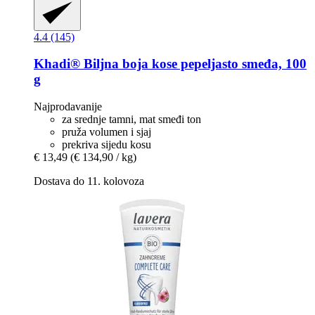
4.4 (145)
Khadi®
Biljna boja kose pepeljasto smeđa, 100
g
Najprodavanije
za srednje tamni, mat smeđi ton
pruža volumen i sjaj
prekriva sijedu kosu
€ 13,49
(€ 134,90 / kg)
Dostava do 11. kolovoza