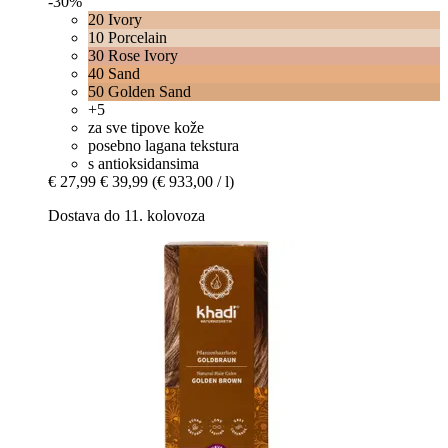
-30%
20 Ivory
10 Porcelain
30 Rose Ivory
40 Sand
50 Golden Sand
+5
za sve tipove kože
posebno lagana tekstura
s antioksidansima
€ 27,99
€ 39,99
(€ 933,00 / l)
Dostava do 11. kolovoza