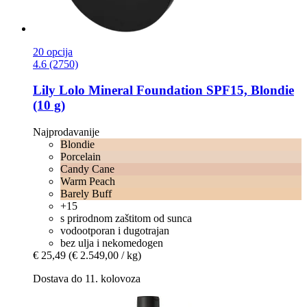
20 opcija
4.6 (2750)
Lily Lolo
Mineral Foundation SPF15, Blondie
(10 g)
Najprodavanije
Blondie
Porcelain
Candy Cane
Warm Peach
Barely Buff
+15
s prirodnom zaštitom od sunca
vodootporan i dugotrajan
bez ulja i nekomedogen
€ 25,49
(€ 2.549,00 / kg)
Dostava do 11. kolovoza