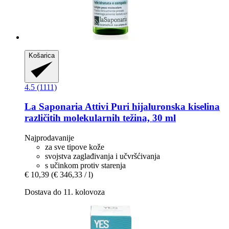
Košarica
4.5 (1111)
La Saponaria
Attivi Puri hijaluronska kiselina
različitih molekularnih težina, 30 ml
Najprodavanije
za sve tipove kože
svojstva zaglađivanja i učvršćivanja
s učinkom protiv starenja
€ 10,39
(€ 346,33 / l)
Dostava do 11. kolovoza