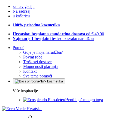
za navigaciju
Na sadržaj
u košaricu
100% prirodna kozmetika
Hrvatska: besplatna standardna dostava
od € 49,90
Najmanje 1 besplatni tester
uz svaku narudžbu
Pomoć
Gdje je moja narudžba?
Povrat robe
Troškovi dostave
Mogućnosti plaćanja
Kontakt
Sve teme pomoći
Više inspiracije
Eko-deterdženti i još mnogo toga