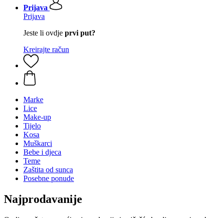
Prijava
Prijava
Jeste li ovdje
prvi put?
Kreirajte račun
Marke
Lice
Make-up
Tijelo
Kosa
Muškarci
Bebe i djeca
Teme
Zaštita od sunca
Posebne ponude
Najprodavanije