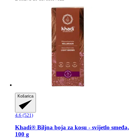
Košarica
4.6 (521)
Khadi®
Biljna boja za kosu -​ svijetlo smeđa,
100 g