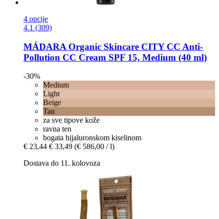
4 opcije
4.1 (309)
MÁDARA Organic Skincare
CITY CC Anti-​
Pollution CC Cream SPF 15, Medium (40 ml)
-30%
Medium
Light
Beige
Tan
za sve tipove kože
ravna ten
bogata hijaluronskom kiselinom
€ 23,44
€ 33,49
(€ 586,00 / l)
Dostava do 11. kolovoza