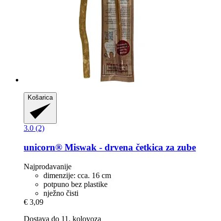
Košarica
3.0 (2)
unicorn®
Miswak -​ drvena četkica za zube
Najprodavanije
dimenzije: cca. 16 cm
potpuno bez plastike
nježno čisti
€ 3,09
Dostava do 11. kolovoza