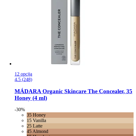
12 opcija
4.5 (248)
MÁDARA Organic Skincare
The Concealer, 35
Honey (4 ml)
-30%
35 Honey
15 Vanilla
25 Latte
45 Almond