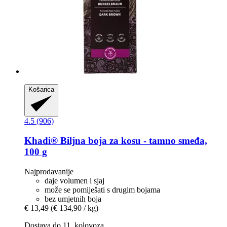
Košarica
4.5 (906)
Khadi®
Biljna boja za kosu -​ tamno smeđa,
100 g
Najprodavanije
daje volumen i sjaj
može se pomiješati s drugim bojama
bez umjetnih boja
€ 13,49
(€ 134,90 / kg)
Dostava do 11. kolovoza