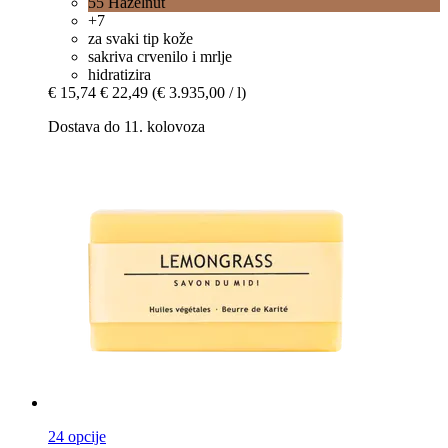
55 Hazelnut
+7
za svaki tip kože
sakriva crvenilo i mrlje
hidratizira
€ 15,74
€ 22,49
(€ 3.935,00 / l)
Dostava do 11. kolovoza
24 opcije