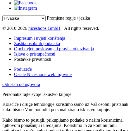
Promjena regije / jezika
© 2010-2026
niceshops GmbH
- All rights reserved.
Impresum i uvjeti korištenja
Zaštita osobnih podataka
Opći uvjeti poslovanja i pravila otkazivanja
Izjava o pristupačnosti
Postavke privatnosti
Poduzeće
Ostale Niceshops web trgovine
Odustati od ugovora
Personalizirajte svoje iskustvo kupnje
Kolačiće i druge tehnologije koristimo samo uz Vaš osobni pristanak
kako bismo Vam ponudili personalizirano iskustvo kupnje.
Kako bismo to postigli, prikupljamo podatke o našim korisnicima,
njihovom ponašanju i uređajima. Koristimo ih za kontinuiranu
optimizaciju naše web stranice i prikazivanje personaliziranih oglasa