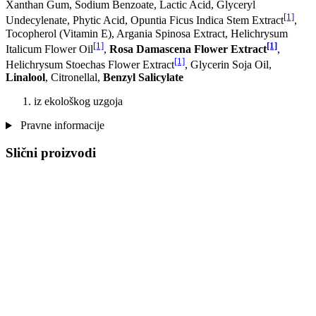
Xanthan Gum, Sodium Benzoate, Lactic Acid, Glyceryl
[1]
Undecylenate, Phytic Acid, Opuntia Ficus Indica Stem Extract
,
Tocopherol (Vitamin E), Argania Spinosa Extract, Helichrysum
[1]
[1]
Italicum Flower Oil
,
Rosa Damascena Flower Extract
,
[1]
Helichrysum Stoechas Flower Extract
, Glycerin Soja Oil,
Linalool
, Citronellal,
Benzyl Salicylate
iz ekološkog uzgoja
Pravne informacije
Slični proizvodi