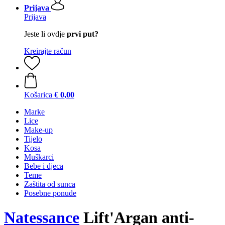
Prijava
Prijava
Jeste li ovdje
prvi put?
Kreirajte račun
Košarica
€ 0,00
Marke
Lice
Make-up
Tijelo
Kosa
Muškarci
Bebe i djeca
Teme
Zaštita od sunca
Posebne ponude
Natessance
Lift'Argan anti-