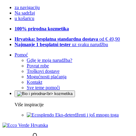
za navigaciju
Na sadržaj
u košaricu
100% prirodna kozmetika
Hrvatska: besplatna standardna dostava
od € 49,90
Najmanje 1 besplatni tester
uz svaku narudžbu
Pomoć
Gdje je moja narudžba?
Povrat robe
Troškovi dostave
Mogućnosti plaćanja
Kontakt
Sve teme pomoći
Više inspiracije
Eko-deterdženti i još mnogo toga