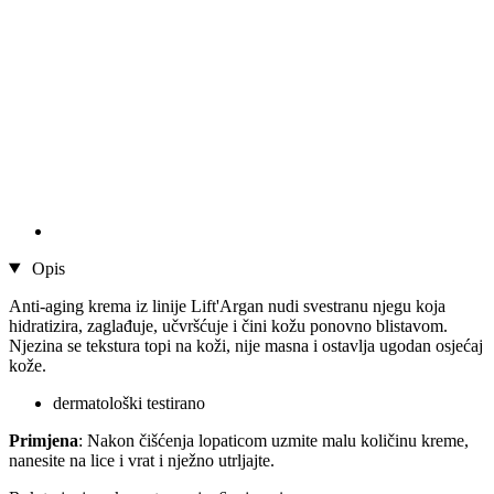
Opis
Anti-aging krema iz linije Lift'Argan nudi svestranu njegu koja
hidratizira, zaglađuje, učvršćuje i čini kožu ponovno blistavom.
Njezina se tekstura topi na koži, nije masna i ostavlja ugodan osjećaj
kože.
dermatološki testirano
Primjena
: Nakon čišćenja lopaticom uzmite malu količinu kreme,
nanesite na lice i vrat i nježno utrljajte.