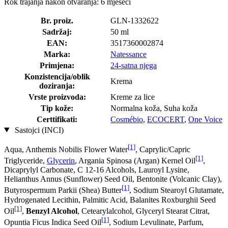
Rok trajanja nakon otvaranja: 6 mjeseci
Br. proiz.
GLN-1332622
Sadržaj:
50 ml
EAN:
3517360002874
Marka:
Natessance
Primjena:
24-satna njega
Konzistencija/oblik
Krema
doziranja:
Vrste proizvoda:
Kreme za lice
Tip kože:
Normalna koža, Suha koža
Certtifikati:
Cosmébio
,
ECOCERT
,
One Voice
Sastojci (INCI)
[1]
Aqua, Anthemis Nobilis Flower Water
, Caprylic/Capric
[1]
Triglyceride,
Glycerin
, Argania Spinosa (Argan) Kernel Oil
,
Dicaprylyl Carbonate, C 12-16 Alcohols, Lauroyl Lysine,
Helianthus Annus (Sunflower) Seed Oil, Bentonite (Volcanic Clay),
[1]
Butyrospermum Parkii (Shea) Butter
, Sodium Stearoyl Glutamate,
Hydrogenated Lecithin, Palmitic Acid, Balanites Roxburghii Seed
[1]
Oil
,
Benzyl Alcohol
, Cetearylalcohol, Glyceryl Stearat Citrat,
[1]
Opuntia Ficus Indica Seed Oil
, Sodium Levulinate, Parfum,