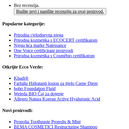
Bez recenzija.
Budite prvi i napišite recenziju za ovaj proizvod.
Popularne kategorije:
Prirodna cjelodnevna njega
Prirodna kozmetika s ECOCERT certifikatom
Njega lica marke Natessance
One Voice certificirani proizvodi
Prirodna kozmetika s Cosmébio certifikatom
Otkrijte Ecco Verde:
Khadi®
Farfalla Hidratanti losion za tijelo Carpe Diem
boho Foundation Fluid
Weleda BIO Čaj za dojenje
Allegro Natura Korean Active Hyaluronic Acid
Novi proizvodi:
Propolia Toothpaste Propolis & Mint
BEMA COSMETICI Restructuring Shampoo