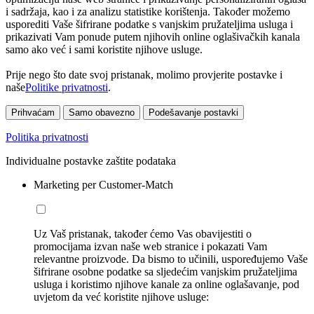
i sadržaja, kao i za analizu statistike korištenja. Također možemo
usporediti Vaše šifrirane podatke s vanjskim pružateljima usluga i
prikazivati Vam ponude putem njihovih online oglašivačkih kanala
samo ako već i sami koristite njihove usluge.
Prije nego što date svoj pristanak, molimo provjerite postavke i
naše
Politike privatnosti
.
Prihvaćam
Samo obavezno
Podešavanje postavki
Politika privatnosti
Individualne postavke zaštite podataka
Marketing per Customer-Match
Uz Vaš pristanak, također ćemo Vas obavijestiti o
promocijama izvan naše web stranice i pokazati Vam
relevantne proizvode. Da bismo to učinili, uspoređujemo Vaše
šifrirane osobne podatke sa sljedećim vanjskim pružateljima
usluga i koristimo njihove kanale za online oglašavanje, pod
uvjetom da već koristite njihove usluge: