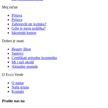
Moj račun
Prijava
Prijava
Zaboravili ste lozinku?
Gdje je moja pošiljka?
Iskoristiti kupon
Dobro je znati
Beauty Blog
Sastojci
Certifikati prirodne kozmetike
Mi i naš okoliš
Aktualne ponude
O Ecco Verde
O nama
Naša grupa
Kontakt
Pratite nas na