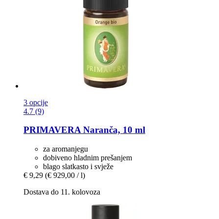
3 opcije
4.7 (9)
PRIMAVERA
Naranča, 10 ml
za aromanjegu
dobiveno hladnim prešanjem
blago slatkasto i svježe
€ 9,29
(€ 929,00 / l)
Dostava do 11. kolovoza