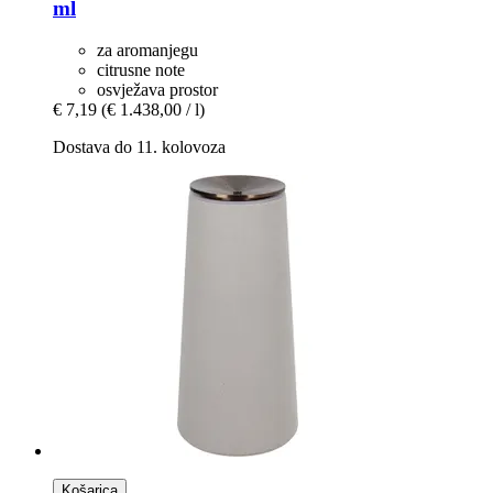
ml
za aromanjegu
citrusne note
osvježava prostor
€ 7,19
(€ 1.438,00 / l)
Dostava do 11. kolovoza
Košarica