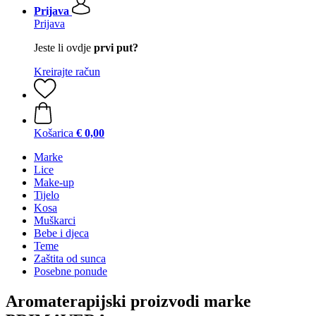
Prijava
Prijava
Jeste li ovdje
prvi put?
Kreirajte račun
Košarica
€ 0,00
Marke
Lice
Make-up
Tijelo
Kosa
Muškarci
Bebe i djeca
Teme
Zaštita od sunca
Posebne ponude
Aromaterapijski proizvodi marke