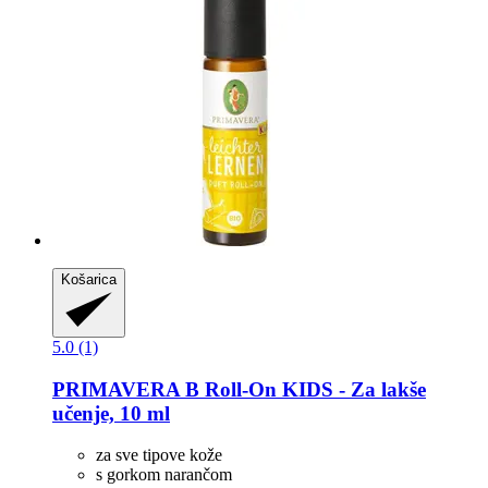
Košarica
5.0 (1)
PRIMAVERA
B Roll-​On KIDS -​ Za lakše
učenje, 10 ml
za sve tipove kože
s gorkom narančom