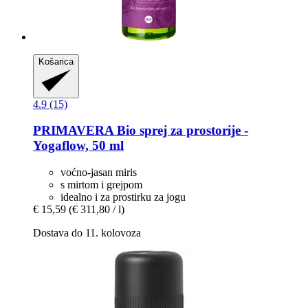
Košarica
4.9 (15)
PRIMAVERA
Bio sprej za prostorije -​
Yogaflow, 50 ml
voćno-jasan miris
s mirtom i grejpom
idealno i za prostirku za jogu
€ 15,59
(€ 311,80 / l)
Dostava do 11. kolovoza