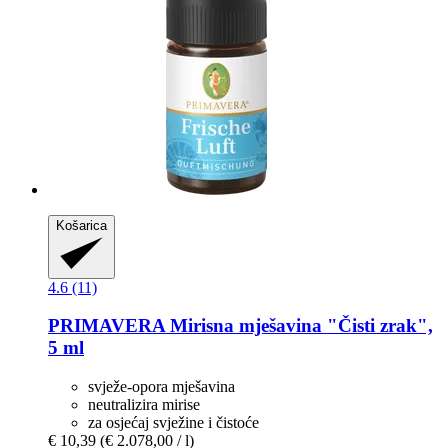
Košarica
4.6 (11)
PRIMAVERA
Mirisna mješavina "Čisti zrak",
5 ml
svježe-opora mješavina
neutralizira mirise
za osjećaj svježine i čistoće
€ 10,39
(€ 2.078,00 / l)