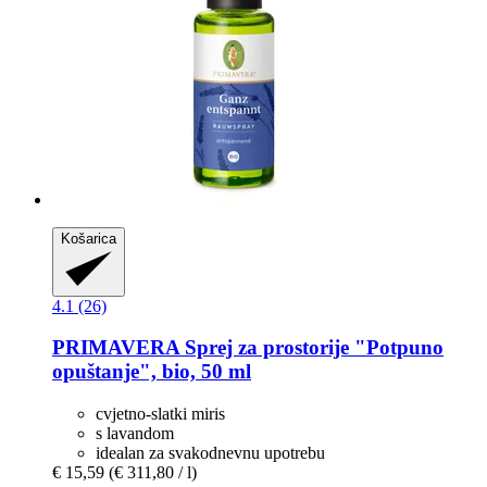
Košarica
4.1 (26)
PRIMAVERA
Sprej za prostorije "Potpuno
opuštanje", bio, 50 ml
cvjetno-slatki miris
s lavandom
idealan za svakodnevnu upotrebu
€ 15,59
(€ 311,80 / l)