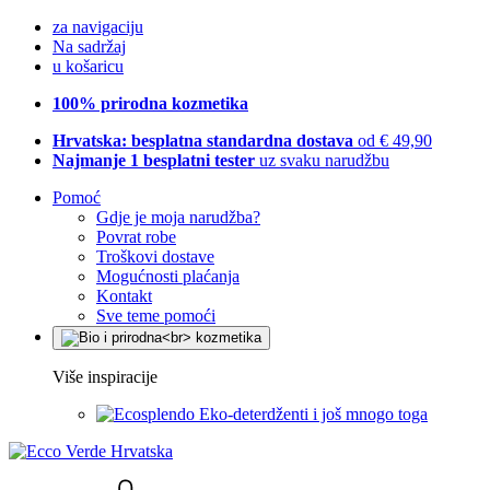
za navigaciju
Na sadržaj
u košaricu
100% prirodna kozmetika
Hrvatska: besplatna standardna dostava
od € 49,90
Najmanje 1 besplatni tester
uz svaku narudžbu
Pomoć
Gdje je moja narudžba?
Povrat robe
Troškovi dostave
Mogućnosti plaćanja
Kontakt
Sve teme pomoći
Više inspiracije
Eko-deterdženti i još mnogo toga