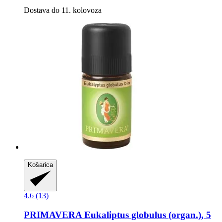
Dostava do 11. kolovoza
Košarica
4.6 (13)
PRIMAVERA
Eukaliptus globulus (organ.), 5