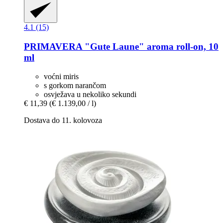
4.1 (15)
PRIMAVERA
"Gute Laune" aroma roll-​on, 10
ml
voćni miris
s gorkom narančom
osvježava u nekoliko sekundi
€ 11,39
(€ 1.139,00 / l)
Dostava do 11. kolovoza