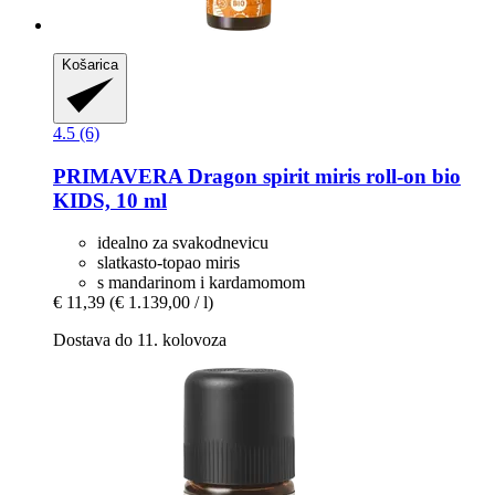
Košarica
4.5 (6)
PRIMAVERA
Dragon spirit miris roll-​on bio
KIDS, 10 ml
idealno za svakodnevicu
slatkasto-topao miris
s mandarinom i kardamomom
€ 11,39
(€ 1.139,00 / l)
Dostava do 11. kolovoza