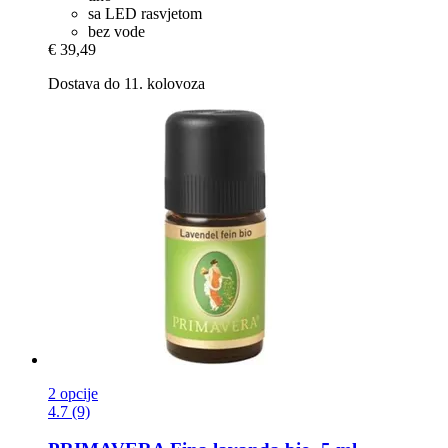
sa LED rasvjetom
bez vode
€ 39,49
Dostava do 11. kolovoza
2 opcije
4.7 (9)