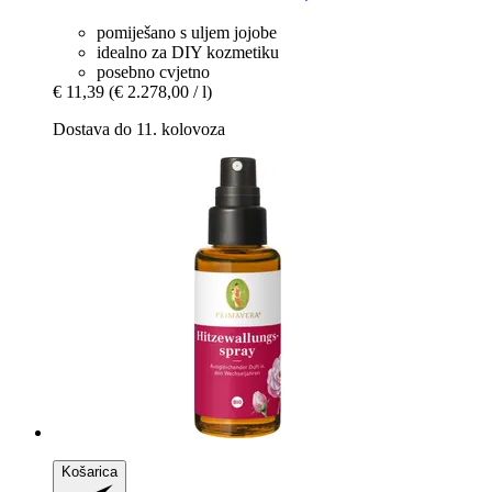
pomiješano s uljem jojobe
idealno za DIY kozmetiku
posebno cvjetno
€ 11,39
(€ 2.278,00 / l)
Dostava do 11. kolovoza
Košarica