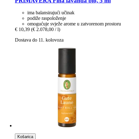
PRIMAVERA
Fina lavanda bio, 5 ml
ima balansirajući učinak
podiže raspoloženje
omogućuje svježe arome u zatvorenom prostoru
€ 10,39
(€ 2.078,00 / l)
Dostava do 11. kolovoza
Košarica