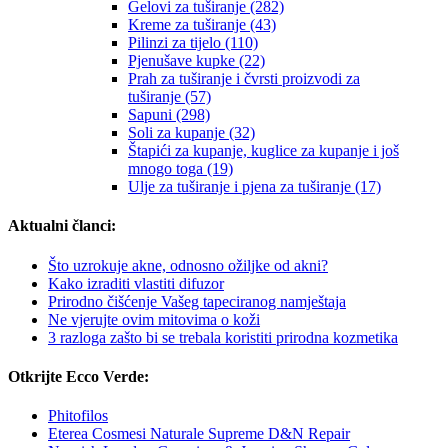
Gelovi za tuširanje (282)
Kreme za tuširanje (43)
Pilinzi za tijelo (110)
Pjenušave kupke (22)
Prah za tuširanje i čvrsti proizvodi za
tuširanje (57)
Sapuni (298)
Soli za kupanje (32)
Štapići za kupanje, kuglice za kupanje i još
mnogo toga (19)
Ulje za tuširanje i pjena za tuširanje (17)
Aktualni članci:
Što uzrokuje akne, odnosno ožiljke od akni?
Kako izraditi vlastiti difuzor
Prirodno čišćenje Vašeg tapeciranog namještaja
Ne vjerujte ovim mitovima o koži
3 razloga zašto bi se trebala koristiti prirodna kozmetika
Otkrijte Ecco Verde:
Phitofilos
Eterea Cosmesi Naturale Supreme D&N Repair