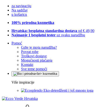
za navigaciju
Na sadržaj
u košaricu
100% prirodna kozmetika
Hrvatska: besplatna standardna dostava
od € 49,90
Najmanje 1 besplatni tester
uz svaku narudžbu
Pomoć
Gdje je moja narudžba?
Povrat robe
Troškovi dostave
Mogućnosti plaćanja
Kontakt
Sve teme pomoći
Više inspiracije
Eko-deterdženti i još mnogo toga