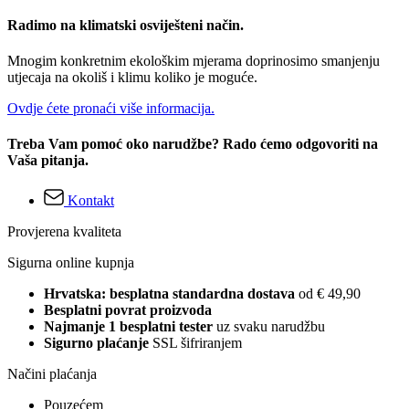
Radimo na klimatski osviješteni način.
Mnogim konkretnim ekološkim mjerama doprinosimo smanjenju
utjecaja na okoliš i klimu koliko je moguće.
Ovdje ćete pronaći više informacija.
Treba Vam pomoć oko narudžbe? Rado ćemo odgovoriti na
Vaša pitanja.
Kontakt
Provjerena kvaliteta
Sigurna online kupnja
Hrvatska: besplatna standardna dostava
od € 49,90
Besplatni povrat proizvoda
Najmanje 1 besplatni tester
uz svaku narudžbu
Sigurno plaćanje
SSL šifriranjem
Načini plaćanja
Pouzećem