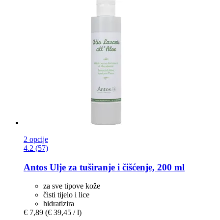
2 opcije
4.2 (57)
Antos
Ulje za tuširanje i čišćenje, 200 ml
za sve tipove kože
čisti tijelo i lice
hidratizira
€ 7,89
(€ 39,45 / l)