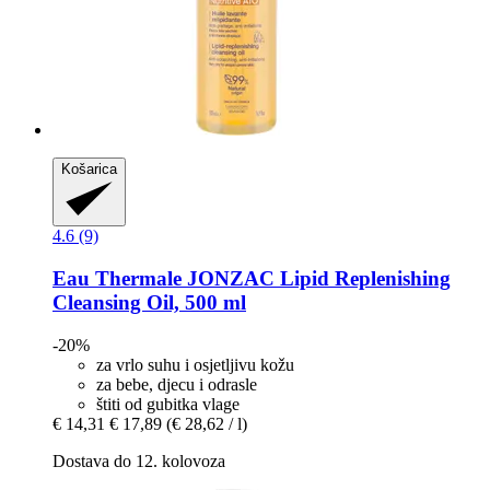
Košarica
4.6 (9)
Eau Thermale JONZAC
Lipid Replenishing
Cleansing Oil, 500 ml
-20%
za vrlo suhu i osjetljivu kožu
za bebe, djecu i odrasle
štiti od gubitka vlage
€ 14,31
€ 17,89
(€ 28,62 / l)
Dostava do 12. kolovoza