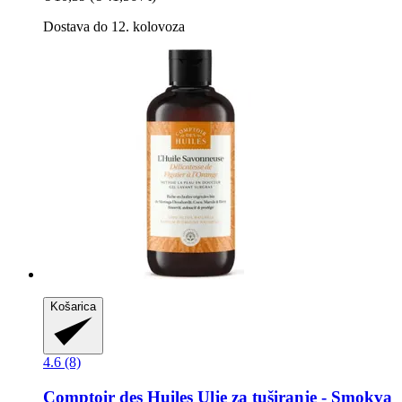
Dostava do 12. kolovoza
Košarica
4.6 (8)
Comptoir des Huiles
Ulje za tuširanje -​ Smokva