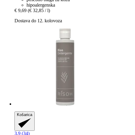
hipoalergenska
€ 9,69
(€ 32,85 / l)
Dostava do 12. kolovoza
Košarica
3.9 (34)