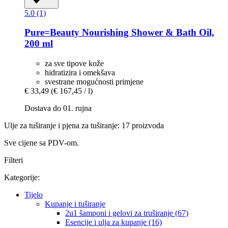
5.0 (1)
Pure=Beauty
Nourishing Shower & Bath Oil,
200 ml
za sve tipove kože
hidratizira i omekšava
svestrane mogućnosti primjene
€ 33,49
(€ 167,45 / l)
Dostava do 01. rujna
Ulje za tuširanje i pjena za tuširanje: 17 proizvoda
Sve cijene sa PDV-om.
Filteri
Kategorije:
Tijelo
Kupanje i tuširanje
2u1 šamponi i gelovi za truširanje (67)
Esencije i ulja za kupanje (16)