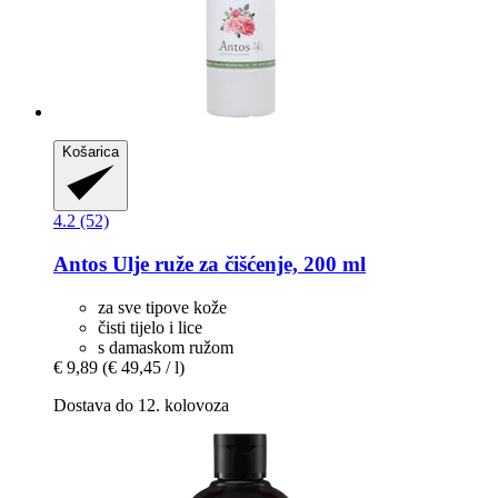
Košarica
4.2 (52)
Antos
Ulje ruže za čišćenje, 200 ml
za sve tipove kože
čisti tijelo i lice
s damaskom ružom
€ 9,89
(€ 49,45 / l)
Dostava do 12. kolovoza