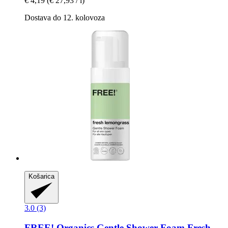
€ 4,19
(€ 27,93 / l)
Dostava do 12. kolovoza
Košarica
3.0 (3)
FREE! Organics
Gentle Shower Foam Fresh