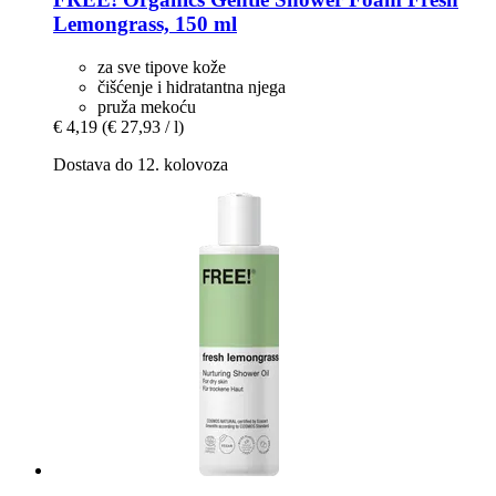
Lemongrass, 150 ml
za sve tipove kože
čišćenje i hidratantna njega
pruža mekoću
€ 4,19
(€ 27,93 / l)
Dostava do 12. kolovoza