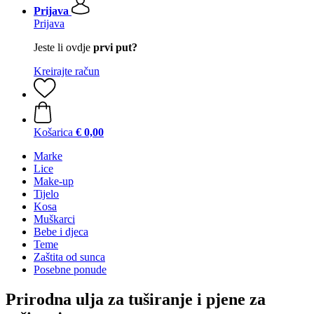
Prijava
Prijava
Jeste li ovdje
prvi put?
Kreirajte račun
Košarica
€ 0,00
Marke
Lice
Make-up
Tijelo
Kosa
Muškarci
Bebe i djeca
Teme
Zaštita od sunca
Posebne ponude
Prirodna ulja za tuširanje i pjene za