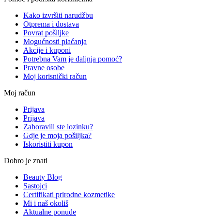
Kako izvršiti narudžbu
Otprema i dostava
Povrat pošiljke
Mogućnosti plaćanja
Akcije i kuponi
Potrebna Vam je daljnja pomoć?
Pravne osobe
Moj korisnički račun
Moj račun
Prijava
Prijava
Zaboravili ste lozinku?
Gdje je moja pošiljka?
Iskoristiti kupon
Dobro je znati
Beauty Blog
Sastojci
Certifikati prirodne kozmetike
Mi i naš okoliš
Aktualne ponude