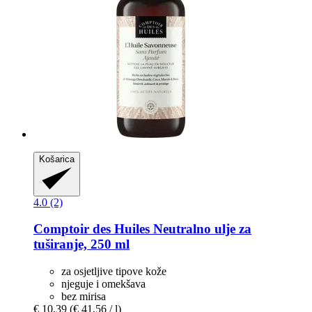
Košarica
4.0 (2)
Comptoir des Huiles
Neutralno ulje za
tuširanje, 250 ml
za osjetljive tipove kože
njeguje i omekšava
bez mirisa
€ 10,39
(€ 41,56 / l)