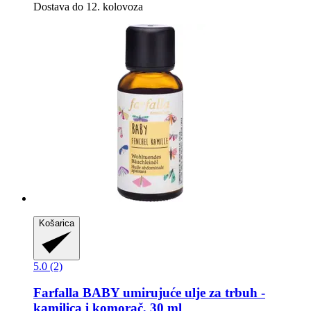
Dostava do 12. kolovoza
Košarica
5.0 (2)
Farfalla
BABY umirujuće ulje za trbuh -​
kamilica i komorač, 30 ml