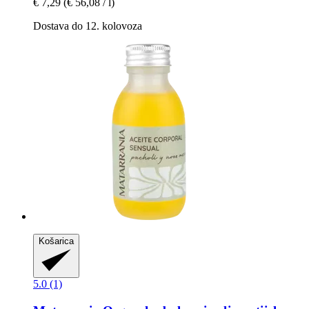
€ 7,29
(€ 56,08 / l)
Dostava do 12. kolovoza
Košarica
5.0 (1)