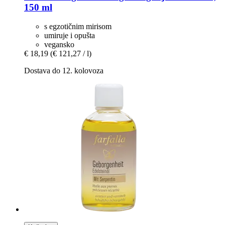
150 ml
s egzotičnim mirisom
umiruje i opušta
vegansko
€ 18,19
(€ 121,27 / l)
Dostava do 12. kolovoza