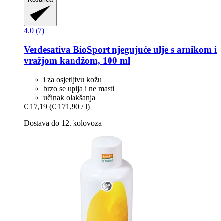
4.0 (7)
Verdesativa
BioSport njegujuće ulje s arnikom i
vražjom kandžom, 100 ml
i za osjetljivu kožu
brzo se upija i ne masti
učinak olakšanja
€ 17,19
(€ 171,90 / l)
Dostava do 12. kolovoza