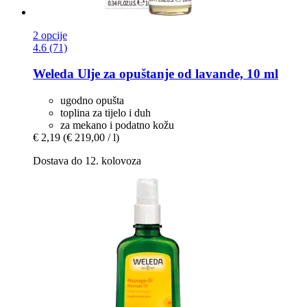
2 opcije
4.6 (71)
Weleda
Ulje za opuštanje od lavande, 10 ml
ugodno opušta
toplina za tijelo i duh
za mekano i podatno kožu
€ 2,19
(€ 219,00 / l)
Dostava do 12. kolovoza