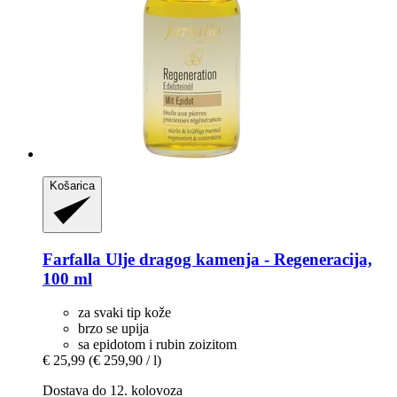
Košarica
Farfalla
Ulje dragog kamenja -​ Regeneracija,
100 ml
za svaki tip kože
brzo se upija
sa epidotom i rubin zoizitom
€ 25,99
(€ 259,90 / l)
Dostava do 12. kolovoza