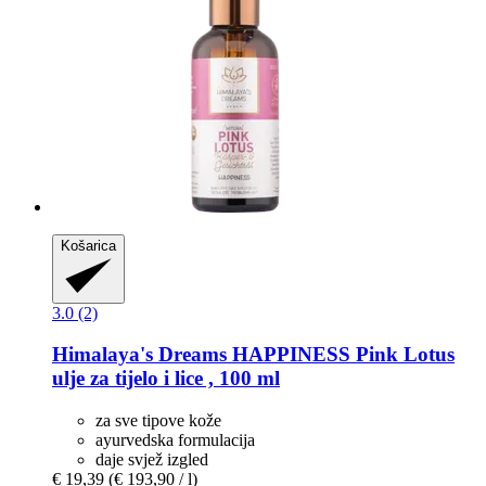
Košarica
3.0 (2)
Himalaya's Dreams
HAPPINESS Pink Lotus
ulje za tijelo i lice , 100 ml
za sve tipove kože
ayurvedska formulacija
daje svjež izgled
€ 19,39
(€ 193,90 / l)