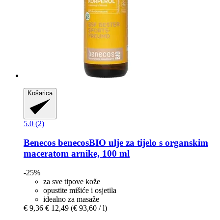
Košarica
5.0 (2)
Benecos
benecosBIO ulje za tijelo s organskim
maceratom arnike, 100 ml
-25%
za sve tipove kože
opustite mišiće i osjetila
idealno za masaže
€ 9,36
€ 12,49
(€ 93,60 / l)