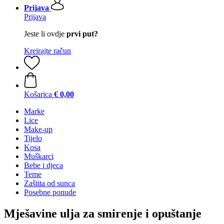
Prijava
Prijava
Jeste li ovdje
prvi put?
Kreirajte račun
Košarica
€ 0,00
Marke
Lice
Make-up
Tijelo
Kosa
Muškarci
Bebe i djeca
Teme
Zaštita od sunca
Posebne ponude
Mješavine ulja za smirenje i opuštanje