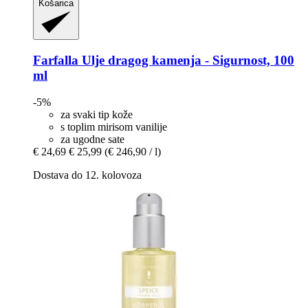
Košarica
Farfalla
Ulje dragog kamenja -​ Sigurnost, 100
ml
-5%
za svaki tip kože
s toplim mirisom vanilije
za ugodne sate
€ 24,69
€ 25,99
(€ 246,90 / l)
Dostava do 12. kolovoza