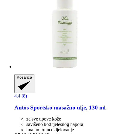
Košarica
4.4 (8)
Antos
Sportsko masažno ulje, 130 ml
za sve tipove kože
savršeno kod tjelesnog napora
ima umirujuće djelovanje