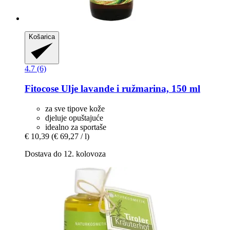
Košarica
4.7 (6)
Fitocose
Ulje lavande i ružmarina, 150 ml
za sve tipove kože
djeluje opuštajuće
idealno za sportaše
€ 10,39
(€ 69,27 / l)
Dostava do 12. kolovoza