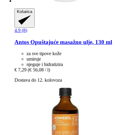
Košarica
4.9 (8)
Antos
Opuštajuće masažno ulje, 130 ml
za sve tipove kože
umiruje
njeguje i hidratizira
€ 7,29
(€ 56,08 / l)
Dostava do 12. kolovoza