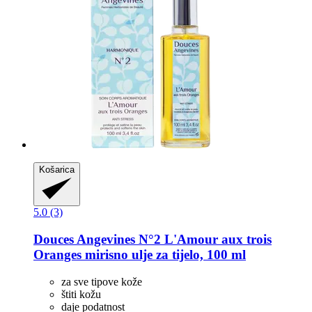
Košarica
5.0 (3)
Douces Angevines
N°2 L'Amour aux trois
Oranges mirisno ulje za tijelo, 100 ml
za sve tipove kože
štiti kožu
daje podatnost