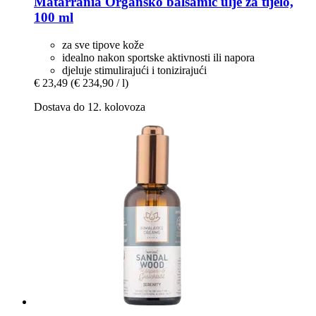
Matarrania
Organsko balsamic ulje za tijelo,
100 ml
za sve tipove kože
idealno nakon sportske aktivnosti ili napora
djeluje stimulirajući i tonizirajući
€ 23,49
(€ 234,90 / l)
Dostava do 12. kolovoza