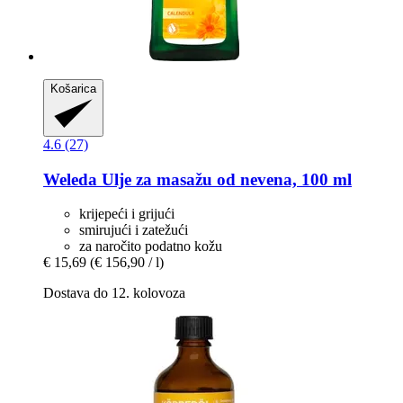
Košarica
4.6 (27)
Weleda
Ulje za masažu od nevena, 100 ml
krijepeći i grijući
smirujući i zatežući
za naročito podatno kožu
€ 15,69
(€ 156,90 / l)
Dostava do 12. kolovoza