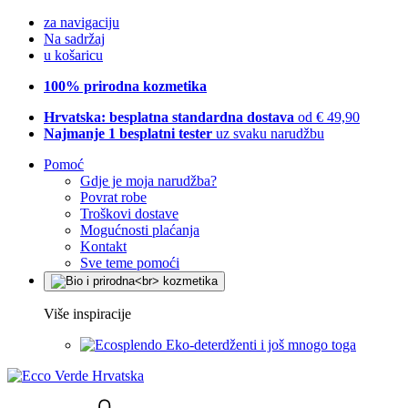
za navigaciju
Na sadržaj
u košaricu
100% prirodna kozmetika
Hrvatska: besplatna standardna dostava
od € 49,90
Najmanje 1 besplatni tester
uz svaku narudžbu
Pomoć
Gdje je moja narudžba?
Povrat robe
Troškovi dostave
Mogućnosti plaćanja
Kontakt
Sve teme pomoći
Više inspiracije
Eko-deterdženti i još mnogo toga