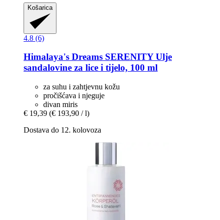
Košarica
4.8 (6)
Himalaya's Dreams
SERENITY Ulje
sandalovine za lice i tijelo, 100 ml
za suhu i zahtjevnu kožu
pročišćava i njeguje
divan miris
€ 19,39
(€ 193,90 / l)
Dostava do 12. kolovoza