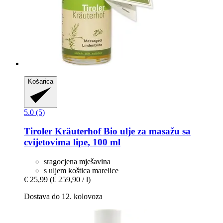
Košarica
5.0 (5)
Tiroler Kräuterhof
Bio ulje za masažu sa
cvijetovima lipe, 100 ml
sragocjena mješavina
s uljem koštica marelice
€ 25,99
(€ 259,90 / l)
Dostava do 12. kolovoza