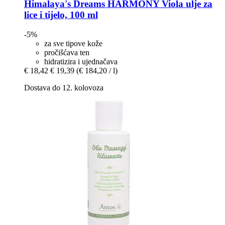
Himalaya's Dreams
HARMONY Viola ulje za
lice i tijelo, 100 ml
-5%
za sve tipove kože
pročišćava ten
hidratizira i ujednačava
€ 18,42
€ 19,39
(€ 184,20 / l)
Dostava do 12. kolovoza