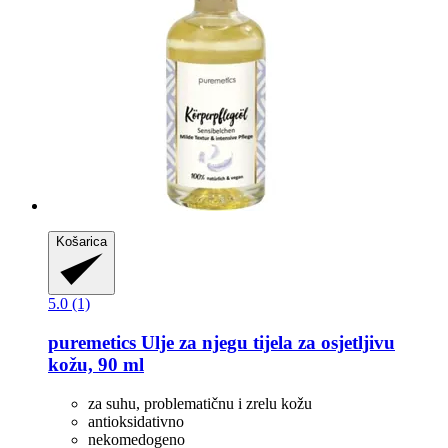
Košarica
5.0 (1)
puremetics
Ulje za njegu tijela za osjetljivu
kožu, 90 ml
za suhu, problematičnu i zrelu kožu
antioksidativno
nekomedogeno