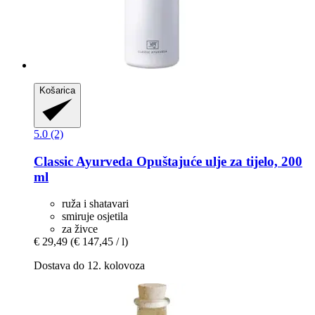
Košarica
5.0 (2)
Classic Ayurveda
Opuštajuće ulje za tijelo, 200
ml
ruža i shatavari
smiruje osjetila
za živce
€ 29,49
(€ 147,45 / l)
Dostava do 12. kolovoza