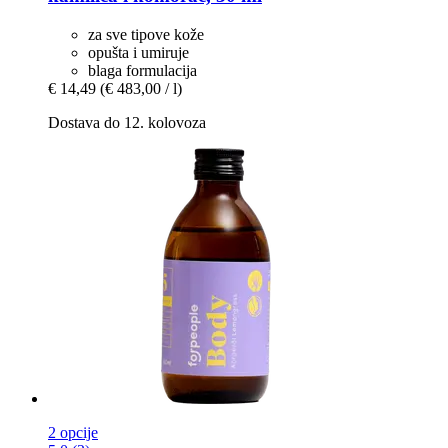
za sve tipove kože
opušta i umiruje
blaga formulacija
€ 14,49
(€ 483,00 / l)
Dostava do 12. kolovoza
2 opcije