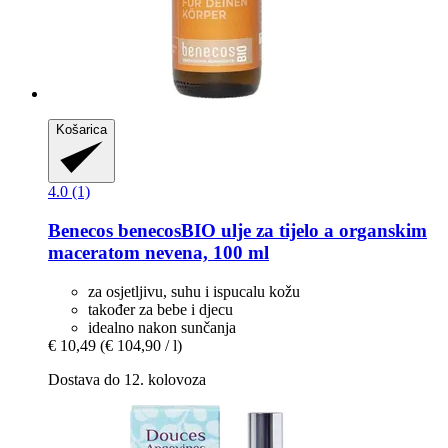
Košarica
4.0 (1)
Benecos
benecosBIO ulje za tijelo a organskim
maceratom nevena, 100 ml
za osjetljivu, suhu i ispucalu kožu
također za bebe i djecu
idealno nakon sunčanja
€ 10,49
(€ 104,90 / l)
Dostava do 12. kolovoza