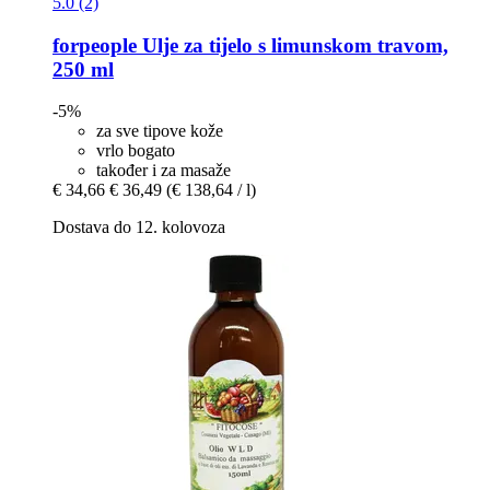
5.0 (2)
forpeople
Ulje za tijelo s limunskom travom,
250 ml
-5%
za sve tipove kože
vrlo bogato
također i za masaže
€ 34,66
€ 36,49
(€ 138,64 / l)
Dostava do 12. kolovoza