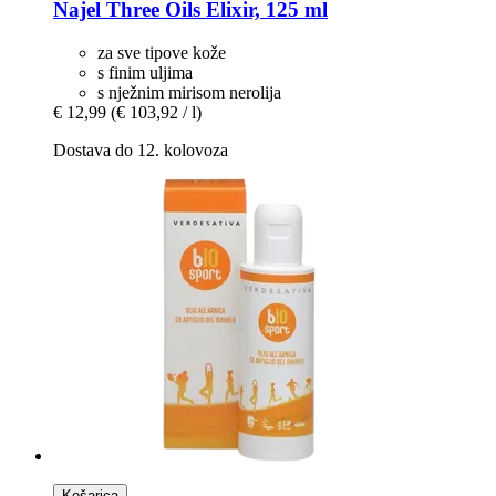
Najel
Three Oils Elixir, 125 ml
za sve tipove kože
s finim uljima
s nježnim mirisom nerolija
€ 12,99
(€ 103,92 / l)
Dostava do 12. kolovoza
Košarica