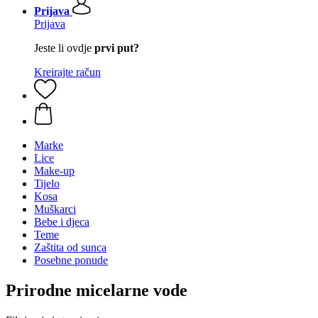
Prijava
Prijava
Jeste li ovdje
prvi put?
Kreirajte račun
Marke
Lice
Make-up
Tijelo
Kosa
Muškarci
Bebe i djeca
Teme
Zaštita od sunca
Posebne ponude
Prirodne micelarne vode