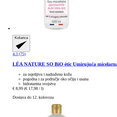
Košarica
4.3 (75)
LÉA NATURE SO BiO étic
Umirujuća micelarna
za osjetljivu i nadraženu kožu
pogodna i za područje oko očiju i usana
hidratantna svojstva
€ 8,99
(€ 17,98 / l)
Dostava do 12. kolovoza