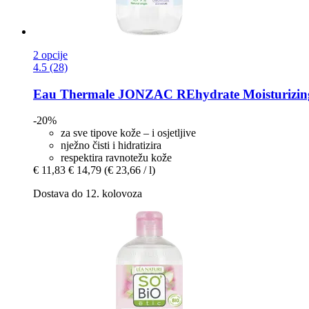
2 opcije
4.5 (28)
Eau Thermale JONZAC
REhydrate Moisturizing
-20%
za sve tipove kože – i osjetljive
nježno čisti i hidratizira
respektira ravnotežu kože
€ 11,83
€ 14,79
(€ 23,66 / l)
Dostava do 12. kolovoza