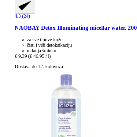
4.3 (24)
NAOBAY
Detox Illuminating micellar water, 20
za sve tipove kože
čisti i vrši detoksikaciju
uklanja šminku
€ 9,39
(€ 46,95 / l)
Dostava do 12. kolovoza