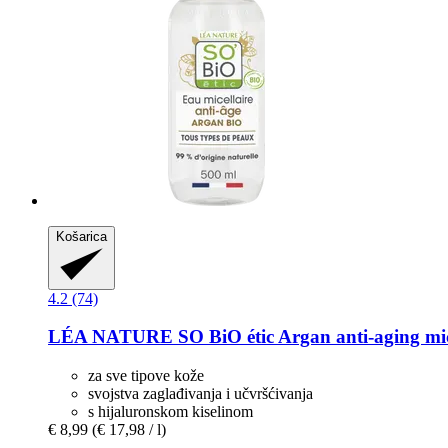
Košarica
4.2 (74)
LÉA NATURE SO BiO étic
Argan anti-​aging mi
za sve tipove kože
svojstva zaglađivanja i učvršćivanja
s hijaluronskom kiselinom
€ 8,99
(€ 17,98 / l)