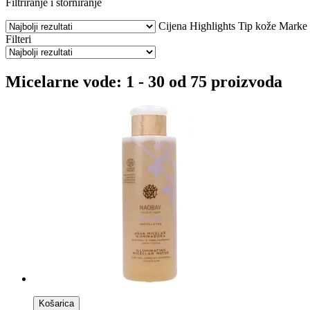
Filtriranje i storniranje
Cijena
Highlights
Tip kože
Marke
Filteri
Micelarne vode: 1 - 30 od 75 proizvoda
Košarica