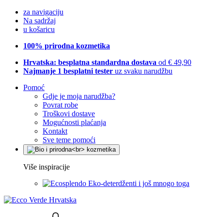
za navigaciju
Na sadržaj
u košaricu
100% prirodna kozmetika
Hrvatska: besplatna standardna dostava
od € 49,90
Najmanje 1 besplatni tester
uz svaku narudžbu
Pomoć
Gdje je moja narudžba?
Povrat robe
Troškovi dostave
Mogućnosti plaćanja
Kontakt
Sve teme pomoći
Više inspiracije
Eko-deterdženti i još mnogo toga