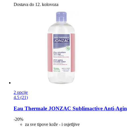
Dostava do 12. kolovoza
2 opcije
4.5 (21)
Eau Thermale JONZAC
Sublimactive Anti-​Agin
-20%
za sve tipove kože - i osjetljive