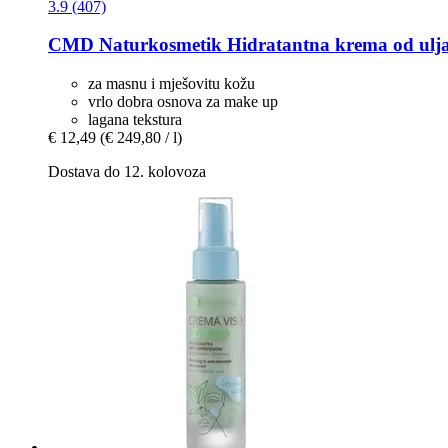
3.9 (407)
CMD Naturkosmetik
Hidratantna krema od ulja
za masnu i mješovitu kožu
vrlo dobra osnova za make up
lagana tekstura
€ 12,49
(€ 249,80 / l)
Dostava do 12. kolovoza