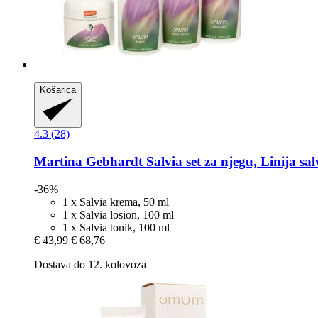
Košarica
4.3 (28)
Martina Gebhardt
Salvia set za njegu, Linija sal
-36%
1 x Salvia krema, 50 ml
1 x Salvia losion, 100 ml
1 x Salvia tonik, 100 ml
€ 43,99
€ 68,76
Dostava do 12. kolovoza