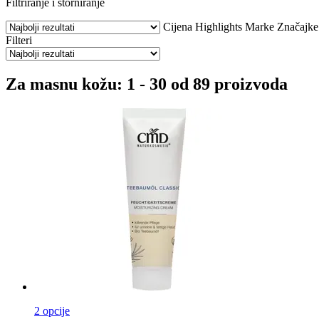
Filtriranje i storniranje
Cijena
Highlights
Marke
Značajke
Filteri
Za masnu kožu: 1 - 30 od 89 proizvoda
2 opcije