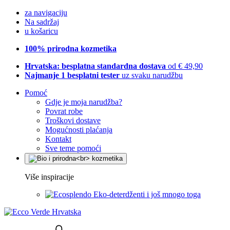
za navigaciju
Na sadržaj
u košaricu
100% prirodna kozmetika
Hrvatska: besplatna standardna dostava
od € 49,90
Najmanje 1 besplatni tester
uz svaku narudžbu
Pomoć
Gdje je moja narudžba?
Povrat robe
Troškovi dostave
Mogućnosti plaćanja
Kontakt
Sve teme pomoći
Više inspiracije
Eko-deterdženti i još mnogo toga