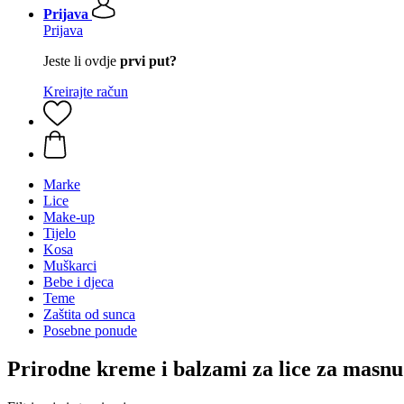
Prijava
Prijava
Jeste li ovdje
prvi put?
Kreirajte račun
Marke
Lice
Make-up
Tijelo
Kosa
Muškarci
Bebe i djeca
Teme
Zaštita od sunca
Posebne ponude
Prirodne kreme i balzami za lice za masn