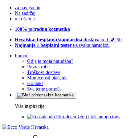
za navigaciju
Na sadržaj
u košaricu
100% prirodna kozmetika
Hrvatska: besplatna standardna dostava
od € 49,90
Najmanje 1 besplatni tester
uz svaku narudžbu
Pomoć
Gdje je moja narudžba?
Povrat robe
Troškovi dostave
Mogućnosti plaćanja
Kontakt
Sve teme pomoći
Više inspiracije
Eko-deterdženti i još mnogo toga