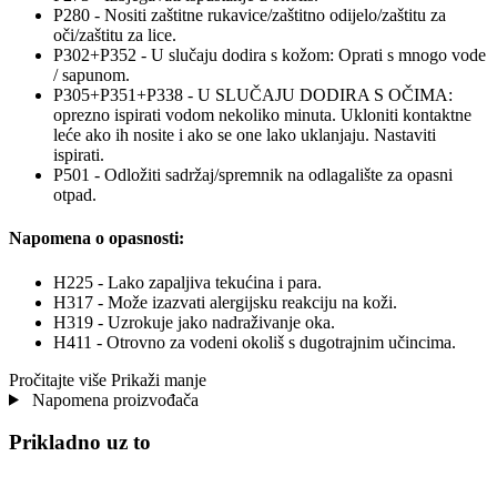
P280 - Nositi zaštitne rukavice/zaštitno odijelo/zaštitu za
oči/zaštitu za lice.
P302+P352 - U slučaju dodira s kožom: Oprati s mnogo vode
/ sapunom.
P305+P351+P338 - U SLUČAJU DODIRA S OČIMA:
oprezno ispirati vodom nekoliko minuta. Ukloniti kontaktne
leće ako ih nosite i ako se one lako uklanjaju. Nastaviti
ispirati.
P501 - Odložiti sadržaj/spremnik na odlagalište za opasni
otpad.
Napomena o opasnosti:
H225 - Lako zapaljiva tekućina i para.
H317 - Može izazvati alergijsku reakciju na koži.
H319 - Uzrokuje jako nadraživanje oka.
H411 - Otrovno za vodeni okoliš s dugotrajnim učincima.
Pročitajte više
Prikaži manje
Napomena proizvođača
Prikladno uz to