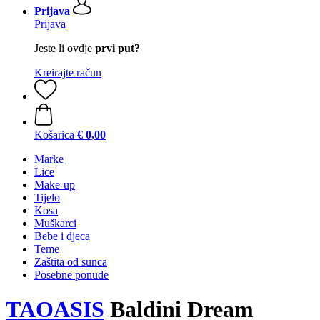
Prijava
Prijava
Jeste li ovdje
prvi put?
Kreirajte račun
Košarica
€ 0,00
Marke
Lice
Make-up
Tijelo
Kosa
Muškarci
Bebe i djeca
Teme
Zaštita od sunca
Posebne ponude
TAOASIS
Baldini Dream