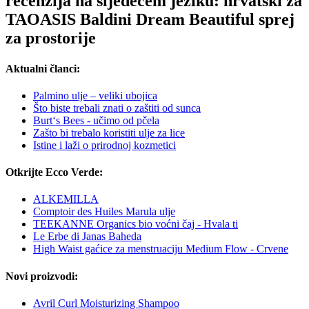
recenzija na sljedećem jeziku: hrvatski za
TAOASIS Baldini Dream Beautiful sprej
za prostorije
Aktualni članci:
Palmino ulje – veliki ubojica
Što biste trebali znati o zaštiti od sunca
Burt‘s Bees - učimo od pčela
Zašto bi trebalo koristiti ulje za lice
Istine i laži o prirodnoj kozmetici
Otkrijte Ecco Verde:
ALKEMILLA
Comptoir des Huiles Marula ulje
TEEKANNE Organics bio voćni čaj - Hvala ti
Le Erbe di Janas Baheda
High Waist gaćice za menstruaciju Medium Flow - Crvene
Novi proizvodi:
Avril Curl Moisturizing Shampoo