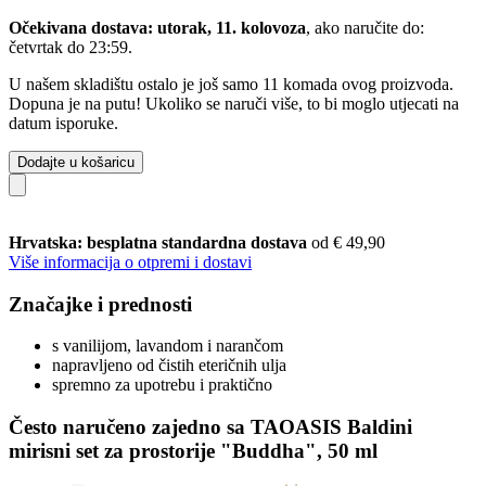
Očekivana dostava: utorak, 11. kolovoza
, ako naručite do:
četvrtak do 23:59
.
U našem skladištu ostalo je još samo 11 komada ovog proizvoda.
Dopuna je na putu! Ukoliko se naruči više, to bi moglo utjecati na
datum isporuke.
Dodajte u košaricu
Hrvatska: besplatna standardna dostava
od € 49,90
Više informacija o otpremi i dostavi
Značajke i prednosti
s vanilijom, lavandom i narančom
napravljeno od čistih eteričnih ulja
spremno za upotrebu i praktično
Često naručeno zajedno sa TAOASIS Baldini
mirisni set za prostorije "Buddha", 50 ml