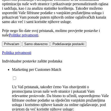
optimizaciju naše web stranice i prikazivanje personaliziranih oglasa
i sadržaja, kao i za analizu statistike korištenja. Također možemo
usporediti Vaše šifrirane podatke s vanjskim pružateljima usluga i
prikazivati Vam ponude putem njihovih online oglašivačkih kanala
samo ako već i sami koristite njihove usluge.
Prije nego što date svoj pristanak, molimo provjerite postavke i
naše
Politike privatnosti
.
Prihvaćam
Samo obavezno
Podešavanje postavki
Politika privatnosti
Individualne postavke zaštite podataka
Marketing per Customer-Match
Uz Vaš pristanak, također ćemo Vas obavijestiti o
promocijama izvan naše web stranice i pokazati Vam
relevantne proizvode. Da bismo to učinili, uspoređujemo Vaše
šifrirane osobne podatke sa sljedećim vanjskim pružateljima
usluga i koristimo njihove kanale za online oglašavanje, pod
uvjetom da već koristite njihove usluge: