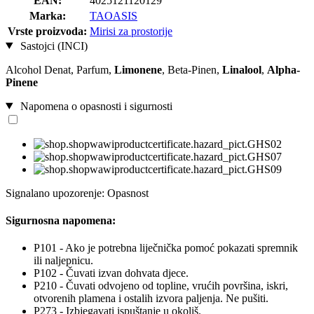
EAN:
4025121120129
Marka:
TAOASIS
Vrste proizvoda:
Mirisi za prostorije
Sastojci (INCI)
Alcohol Denat, Parfum,
Limonene
, Beta-Pinen,
Linalool
,
Alpha-
Pinene
Napomena o opasnosti i sigurnosti
Signalano upozorenje: Opasnost
Sigurnosna napomena:
P101 - Ako je potrebna liječnička pomoć pokazati spremnik
ili naljepnicu.
P102 - Čuvati izvan dohvata djece.
P210 - Čuvati odvojeno od topline, vrućih površina, iskri,
otvorenih plamena i ostalih izvora paljenja. Ne pušiti.
P273 - Izbjegavati ispuštanje u okoliš.