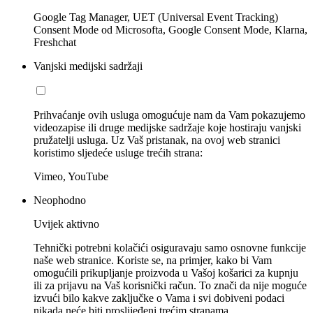
Google Tag Manager, UET (Universal Event Tracking)
Consent Mode od Microsofta, Google Consent Mode, Klarna,
Freshchat
Vanjski medijski sadržaji
Prihvaćanje ovih usluga omogućuje nam da Vam pokazujemo
videozapise ili druge medijske sadržaje koje hostiraju vanjski
pružatelji usluga. Uz Vaš pristanak, na ovoj web stranici
koristimo sljedeće usluge trećih strana:
Vimeo, YouTube
Neophodno
Uvijek aktivno
Tehnički potrebni kolačići osiguravaju samo osnovne funkcije
naše web stranice. Koriste se, na primjer, kako bi Vam
omogućili prikupljanje proizvoda u Vašoj košarici za kupnju
ili za prijavu na Vaš korisnički račun. To znači da nije moguće
izvući bilo kakve zaključke o Vama i svi dobiveni podaci
nikada neće biti proslijeđeni trećim stranama.