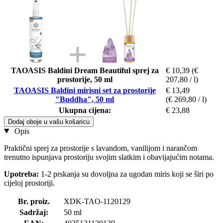
TAOASIS Baldini Dream Beautiful sprej za
€ 10,39
(€
prostorije, 50 ml
207,80 / l)
TAOASIS Baldini mirisni set za prostorije
€ 13,49
"Buddha", 50 ml
(€ 269,80 / l)
Ukupna cijena:
€ 23,88
Dodaj oboje u vašu košaricu
Opis
Praktični sprej za prostorije s lavandom, vanilijom i narančom
trenutno ispunjava prostoriju svojim slatkim i obavijajućim notama.
Upotreba:
1-2 prskanja su dovoljna za ugodan miris koji se širi po
cijeloj prostoriji.
Br. proiz.
XDK-TAO-1120129
Sadržaj:
50 ml