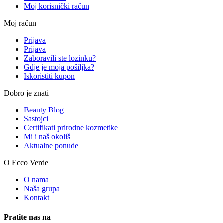
Moj korisnički račun
Moj račun
Prijava
Prijava
Zaboravili ste lozinku?
Gdje je moja pošiljka?
Iskoristiti kupon
Dobro je znati
Beauty Blog
Sastojci
Certifikati prirodne kozmetike
Mi i naš okoliš
Aktualne ponude
O Ecco Verde
O nama
Naša grupa
Kontakt
Pratite nas na