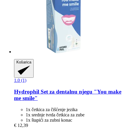
Košarica
1.0 (1)
Hydrophil
Set za dentalnu njegu "You make
me smile"
1x četkica za čišćenje jezika
1x srednje tvrda četkica za zube
1x štapići za zubni konac
€ 12,39