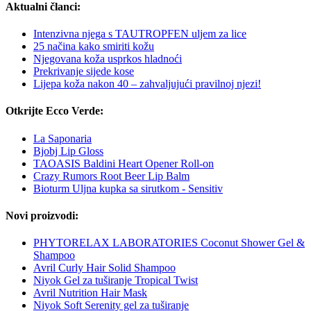
Aktualni članci:
Intenzivna njega s TAUTROPFEN uljem za lice
25 načina kako smiriti kožu
Njegovana koža usprkos hladnoći
Prekrivanje sijede kose
Lijepa koža nakon 40 – zahvaljujući pravilnoj njezi!
Otkrijte Ecco Verde:
La Saponaria
Bjobj Lip Gloss
TAOASIS Baldini Heart Opener Roll-on
Crazy Rumors Root Beer Lip Balm
Bioturm Uljna kupka sa sirutkom - Sensitiv
Novi proizvodi:
PHYTORELAX LABORATORIES Coconut Shower Gel &
Shampoo
Avril Curly Hair Solid Shampoo
Niyok Gel za tuširanje Tropical Twist
Avril Nutrition Hair Mask
Niyok Soft Serenity gel za tuširanje