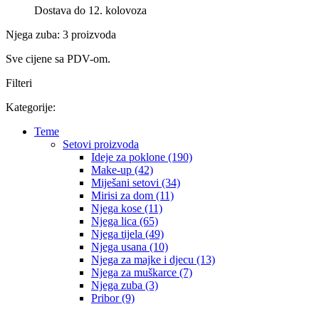
Dostava do 12. kolovoza
Njega zuba: 3 proizvoda
Sve cijene sa PDV-om.
Filteri
Kategorije:
Teme
Setovi proizvoda
Ideje za poklone (190)
Make-up (42)
Miješani setovi (34)
Mirisi za dom (11)
Njega kose (11)
Njega lica (65)
Njega tijela (49)
Njega usana (10)
Njega za majke i djecu (13)
Njega za muškarce (7)
Njega zuba (3)
Pribor (9)