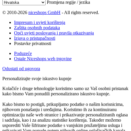
Promjena regije / jezika
© 2010-2026
niceshops GmbH
- All rights reserved.
Impresum i uvjeti korištenja
Zaštita osobnih podataka
Opći uvjeti poslovanja i pravila otkazivanja
Izjava o pristupačnosti
Postavke privatnosti
Poduzeće
Ostale Niceshops web trgovine
Odustati od ugovora
Personalizirajte svoje iskustvo kupnje
Kolačiće i druge tehnologije koristimo samo uz Vaš osobni pristanak
kako bismo Vam ponudili personalizirano iskustvo kupnje.
Kako bismo to postigli, prikupljamo podatke o našim korisnicima,
njihovom ponašanju i uređajima. Koristimo ih za kontinuiranu
optimizaciju naše web stranice i prikazivanje personaliziranih oglasa
i sadržaja, kao i za analizu statistike korištenja. Također možemo
usporediti Vaše šifrirane podatke s vanjskim pružateljima usluga i
prikazivati Vam ponude putem njihovih online oglašivačkih kanala