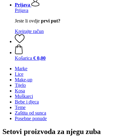
Prijava
Prijava
Jeste li ovdje
prvi put?
Kreirajte račun
Košarica
€ 0,00
Marke
Lice
Make-up
Tijelo
Kosa
Muškarci
Bebe i djeca
Teme
Zaštita od sunca
Posebne ponude
Setovi proizvoda za njegu zuba