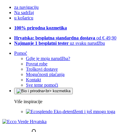
za navigaciju
Na sadržaj
u košaricu
100% prirodna kozmetika
Hrvatska: besplatna standardna dostava
od € 49,90
Najmanje 1 besplatni tester
uz svaku narudžbu
Pomoć
Gdje je moja narudžba?
Povrat robe
Troškovi dostave
Mogućnosti plaćanja
Kontakt
Sve teme pomoći
Više inspiracije
Eko-deterdženti i još mnogo toga