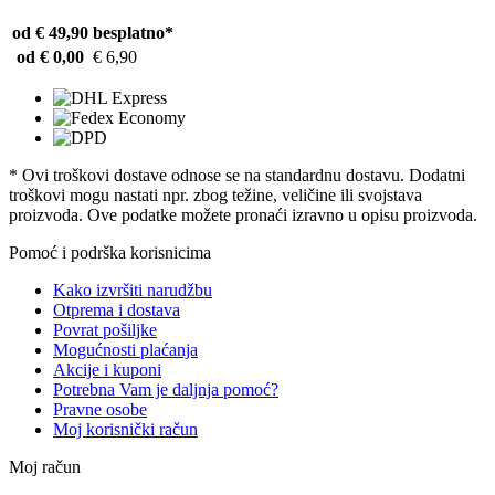
od € 49,90
besplatno*
od € 0,00
€ 6,90
* Ovi troškovi dostave odnose se na standardnu ​​dostavu. Dodatni
troškovi mogu nastati npr. zbog težine, veličine ili svojstava
proizvoda. Ove podatke možete pronaći izravno u opisu proizvoda.
Pomoć i podrška korisnicima
Kako izvršiti narudžbu
Otprema i dostava
Povrat pošiljke
Mogućnosti plaćanja
Akcije i kuponi
Potrebna Vam je daljnja pomoć?
Pravne osobe
Moj korisnički račun
Moj račun