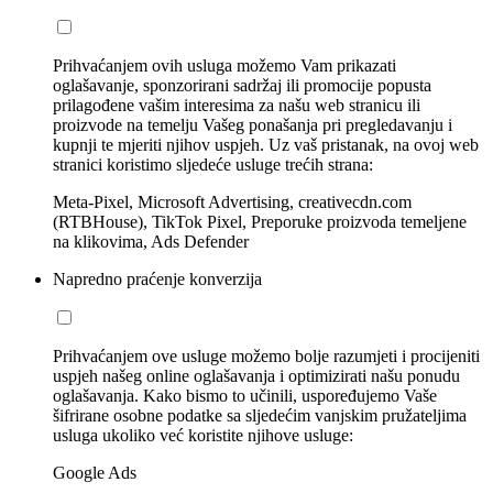
Prihvaćanjem ovih usluga možemo Vam prikazati
oglašavanje, sponzorirani sadržaj ili promocije popusta
prilagođene vašim interesima za našu web stranicu ili
proizvode na temelju Vašeg ponašanja pri pregledavanju i
kupnji te mjeriti njihov uspjeh. Uz vaš pristanak, na ovoj web
stranici koristimo sljedeće usluge trećih strana:
Meta-Pixel, Microsoft Advertising, creativecdn.com
(RTBHouse), TikTok Pixel, Preporuke proizvoda temeljene
na klikovima, Ads Defender
Napredno praćenje konverzija
Prihvaćanjem ove usluge možemo bolje razumjeti i procijeniti
uspjeh našeg online oglašavanja i optimizirati našu ponudu
oglašavanja. Kako bismo to učinili, uspoređujemo Vaše
šifrirane osobne podatke sa sljedećim vanjskim pružateljima
usluga ukoliko već koristite njihove usluge:
Google Ads