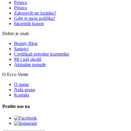
Prijava
Prijava
Zaboravili ste lozinku?
Gdje je moja pošiljka?
Iskoristiti kupon
Dobro je znati
Beauty Blog
Sastojci
Certifikati prirodne kozmetike
Mi i naš okoliš
Aktualne ponude
O Ecco Verde
O nama
Naša grupa
Kontakt
Pratite nas na