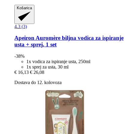
Košarica
4.3 (3)
Apeiron
Auromère biljna vodica za ispiranje
usta + sprej, 1 set
-38%
1x vodica za ispiranje usta, 250ml
1x sprej za usta, 30 ml
€ 16,13
€ 26,08
Dostava do 12. kolovoza