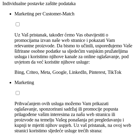
Individualne postavke zaštite podataka
Marketing per Customer-Match
Uz Vaš pristanak, također ćemo Vas obavijestiti o
promocijama izvan naše web stranice i pokazati Vam
relevantne proizvode. Da bismo to učinili, uspoređujemo Vaše
šifrirane osobne podatke sa sljedećim vanjskim pružateljima
usluga i koristimo njihove kanale za online oglašavanje, pod
uvjetom da već koristite njihove usluge:
Bing, Criteo, Meta, Google, LinkedIn, Pinterest, TikTok
Marketing
Prihvaćanjem ovih usluga možemo Vam prikazati
oglašavanje, sponzorirani sadržaj ili promocije popusta
prilagođene vašim interesima za našu web stranicu ili
proizvode na temelju Vašeg ponašanja pri pregledavanju i
kupnji te mjeriti njihov uspjeh. Uz vaš pristanak, na ovoj web
stranici koristimo sljedeće usluge trećih strana: