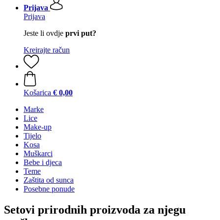
Prijava
Prijava
Jeste li ovdje
prvi put?
Kreirajte račun
Košarica
€ 0,00
Marke
Lice
Make-up
Tijelo
Kosa
Muškarci
Bebe i djeca
Teme
Zaštita od sunca
Posebne ponude
Setovi prirodnih proizvoda za njegu