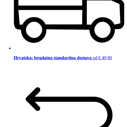
Hrvatska: besplatna standardna dostava
od € 49,90