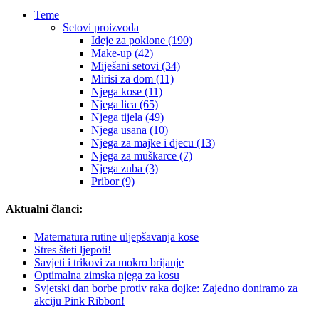
Teme
Setovi proizvoda
Ideje za poklone (190)
Make-up (42)
Miješani setovi (34)
Mirisi za dom (11)
Njega kose (11)
Njega lica (65)
Njega tijela (49)
Njega usana (10)
Njega za majke i djecu (13)
Njega za muškarce (7)
Njega zuba (3)
Pribor (9)
Aktualni članci:
Maternatura rutine uljepšavanja kose
Stres šteti ljepoti!
Savjeti i trikovi za mokro brijanje
Optimalna zimska njega za kosu
Svjetski dan borbe protiv raka dojke: Zajedno doniramo za
akciju Pink Ribbon!