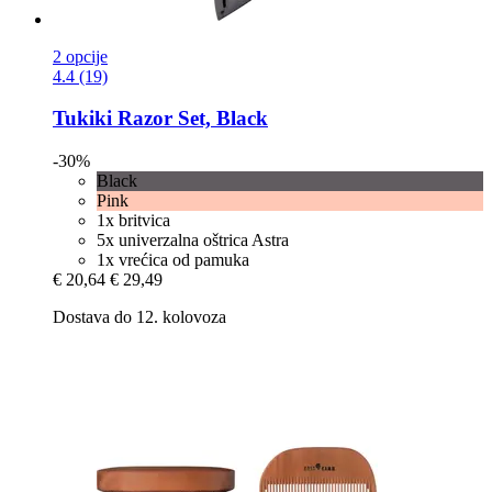
2 opcije
4.4 (19)
Tukiki
Razor Set, Black
-30%
Black
Pink
1x britvica
5x univerzalna oštrica Astra
1x vrećica od pamuka
€ 20,64
€ 29,49
Dostava do 12. kolovoza