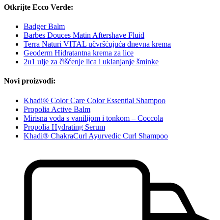
Otkrijte Ecco Verde:
Badger Balm
Barbes Douces Matin Aftershave Fluid
Terra Naturi VITAL učvršćujuća dnevna krema
Geoderm Hidratantna krema za lice
2u1 ulje za čišćenje lica i uklanjanje šminke
Novi proizvodi:
Khadi® Color Care Color Essential Shampoo
Propolia Active Balm
Mirisna voda s vanilijom i tonkom – Coccola
Propolia Hydrating Serum
Khadi® ChakraCurl Ayurvedic Curl Shampoo