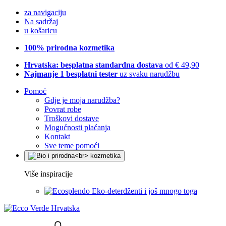
za navigaciju
Na sadržaj
u košaricu
100% prirodna kozmetika
Hrvatska: besplatna standardna dostava
od € 49,90
Najmanje 1 besplatni tester
uz svaku narudžbu
Pomoć
Gdje je moja narudžba?
Povrat robe
Troškovi dostave
Mogućnosti plaćanja
Kontakt
Sve teme pomoći
Više inspiracije
Eko-deterdženti i još mnogo toga