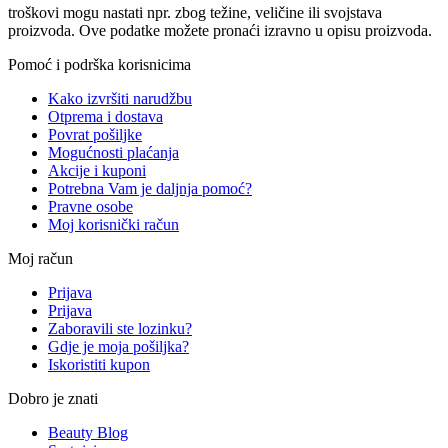
troškovi mogu nastati npr. zbog težine, veličine ili svojstava
proizvoda. Ove podatke možete pronaći izravno u opisu proizvoda.
Pomoć i podrška korisnicima
Kako izvršiti narudžbu
Otprema i dostava
Povrat pošiljke
Mogućnosti plaćanja
Akcije i kuponi
Potrebna Vam je daljnja pomoć?
Pravne osobe
Moj korisnički račun
Moj račun
Prijava
Prijava
Zaboravili ste lozinku?
Gdje je moja pošiljka?
Iskoristiti kupon
Dobro je znati
Beauty Blog