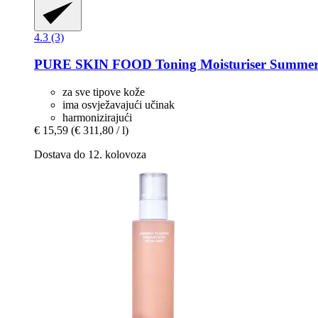
4.3 (3)
PURE SKIN FOOD
Toning Moisturiser Summer
za sve tipove kože
ima osvježavajući učinak
harmonizirajući
€ 15,59
(€ 311,80 / l)
Dostava do 12. kolovoza