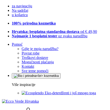
za navigaciju
Na sadržaj
u košaricu
100% prirodna kozmetika
Hrvatska: besplatna standardna dostava
od € 49,90
Najmanje 1 besplatni tester
uz svaku narudžbu
Pomoć
Gdje je moja narudžba?
Povrat robe
Troškovi dostave
Mogućnosti plaćanja
Kontakt
Sve teme pomoći
Više inspiracije
Eko-deterdženti i još mnogo toga