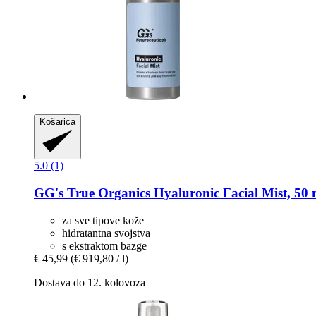
Košarica
5.0 (1)
GG's True Organics
Hyaluronic Facial Mist, 50 
za sve tipove kože
hidratantna svojstva
s ekstraktom bazge
€ 45,99
(€ 919,80 / l)
Dostava do 12. kolovoza