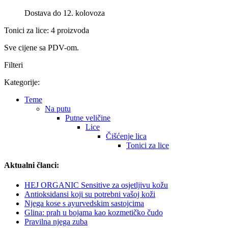
Dostava do 12. kolovoza
Tonici za lice: 4 proizvoda
Sve cijene sa PDV-om.
Filteri
Kategorije:
Teme
Na putu
Putne veličine
Lice
Čišćenje lica
Tonici za lice
Aktualni članci:
HEJ ORGANIC Sensitive za osjetljivu kožu
Antioksidansi koji su potrebni vašoj koži
Njega kose s ayurvedskim sastojcima
Glina: prah u bojama kao kozmetičko čudo
Pravilna njega zuba