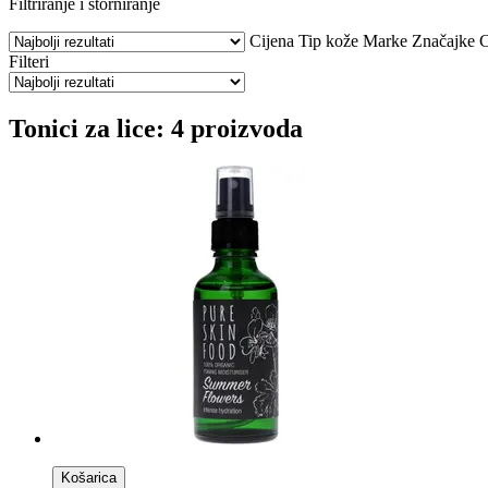
Filtriranje i storniranje
Cijena
Tip kože
Marke
Značajke
C
Filteri
Tonici za lice: 4 proizvoda
Košarica