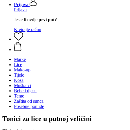
Prijava
Prijava
Jeste li ovdje
prvi put?
Kreirajte račun
Marke
Lice
Make-up
Tijelo
Kosa
Muškarci
Bebe i djeca
Teme
Zaštita od sunca
Posebne ponude
Tonici za lice u putnoj veličini