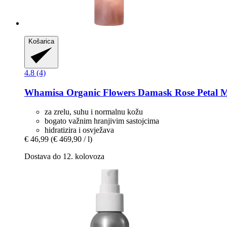
Košarica
4.8 (4)
Whamisa
Organic Flowers Damask Rose Petal Mi
za zrelu, suhu i normalnu kožu
bogato važnim hranjivim sastojcima
hidratizira i osvježava
€ 46,99
(€ 469,90 / l)
Dostava do 12. kolovoza