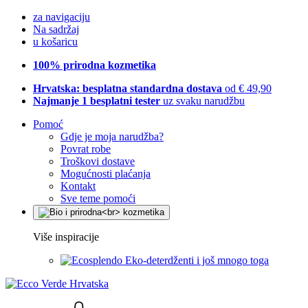
za navigaciju
Na sadržaj
u košaricu
100% prirodna kozmetika
Hrvatska: besplatna standardna dostava
od € 49,90
Najmanje 1 besplatni tester
uz svaku narudžbu
Pomoć
Gdje je moja narudžba?
Povrat robe
Troškovi dostave
Mogućnosti plaćanja
Kontakt
Sve teme pomoći
Više inspiracije
Eko-deterdženti i još mnogo toga