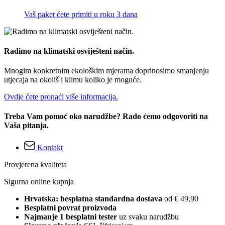
Vaš paket ćete primiti u roku 3 dana
Radimo na klimatski osviješteni način.
Mnogim konkretnim ekološkim mjerama doprinosimo smanjenju
utjecaja na okoliš i klimu koliko je moguće.
Ovdje ćete pronaći više informacija.
Treba Vam pomoć oko narudžbe? Rado ćemo odgovoriti na
Vaša pitanja.
Kontakt
Provjerena kvaliteta
Sigurna online kupnja
Hrvatska: besplatna standardna dostava
od € 49,90
Besplatni povrat proizvoda
Najmanje 1 besplatni tester
uz svaku narudžbu