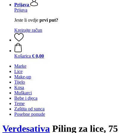
Prijava
Prijava
Jeste li ovdje
prvi put?
Kreirajte račun
Košarica
€ 0,00
Marke
Lice
Make-up
Tijelo
Kosa
Muškarci
Bebe i djeca
Teme
Zaštita od sunca
Posebne ponude
Verdesativa
Piling za lice, 75