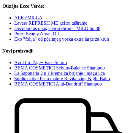
Otkrijte Ecco Verde:
ALKEMILLA
Lavera REFRESH ME gel za tuširanje
Dezodorans obogaćen srebrom - MILD br. 38
Pure=Beauty Argan Oil
Eko "folija" od pčelinjeg voska extra large za kruh
Novi proizvodi:
Avril Pro Âge+ Face Serum
BEMA COSMETICI Sebum-Balance Shampoo
La Saponaria 2 u 1 krema za brijanje i njegu lica
Sublimactive Peau mature Revitalizing Night Balm
BEMA COSMETICI Anti-Dandruff Shampoo