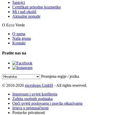
Sastojci
Certifikati prirodne kozmetike
Mi i naš okoliš
Aktualne ponude
O Ecco Verde
O nama
Naša grupa
Kontakt
Pratite nas na
Promjena regije / jezika
© 2010-2026
niceshops GmbH
- All rights reserved.
Impresum i uvjeti korištenja
Zaštita osobnih podataka
Opći uvjeti poslovanja i pravila otkazivanja
Izjava o pristupačnosti
Postavke privatnosti