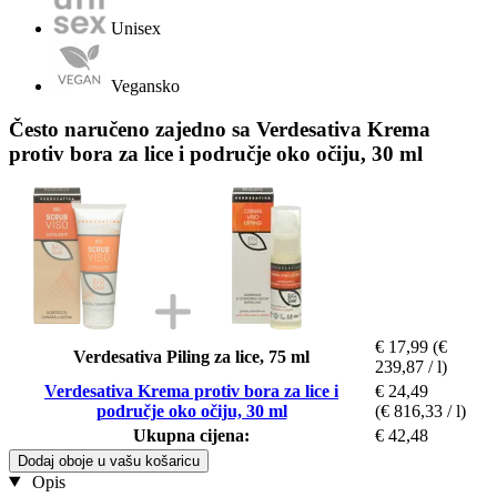
Unisex
Vegansko
Često naručeno zajedno sa Verdesativa Krema
protiv bora za lice i područje oko očiju, 30 ml
€ 17,99
(€
Verdesativa Piling za lice, 75 ml
239,87 / l)
Verdesativa Krema protiv bora za lice i
€ 24,49
područje oko očiju, 30 ml
(€ 816,33 / l)
Ukupna cijena:
€ 42,48
Dodaj oboje u vašu košaricu
Opis