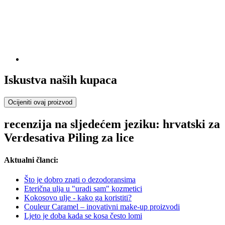
Iskustva naših kupaca
Ocijeniti ovaj proizvod
recenzija na sljedećem jeziku: hrvatski za
Verdesativa Piling za lice
Aktualni članci:
Što je dobro znati o dezodoransima
Eterična ulja u "uradi sam" kozmetici
Kokosovo ulje - kako ga koristiti?
Couleur Caramel – inovativni make-up proizvodi
Ljeto je doba kada se kosa često lomi