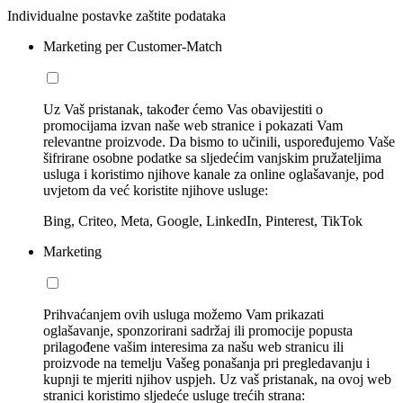
Individualne postavke zaštite podataka
Marketing per Customer-Match
Uz Vaš pristanak, također ćemo Vas obavijestiti o
promocijama izvan naše web stranice i pokazati Vam
relevantne proizvode. Da bismo to učinili, uspoređujemo Vaše
šifrirane osobne podatke sa sljedećim vanjskim pružateljima
usluga i koristimo njihove kanale za online oglašavanje, pod
uvjetom da već koristite njihove usluge:
Bing, Criteo, Meta, Google, LinkedIn, Pinterest, TikTok
Marketing
Prihvaćanjem ovih usluga možemo Vam prikazati
oglašavanje, sponzorirani sadržaj ili promocije popusta
prilagođene vašim interesima za našu web stranicu ili
proizvode na temelju Vašeg ponašanja pri pregledavanju i
kupnji te mjeriti njihov uspjeh. Uz vaš pristanak, na ovoj web
stranici koristimo sljedeće usluge trećih strana: