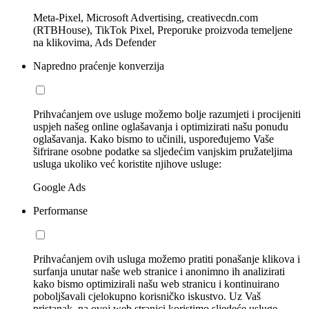
Meta-Pixel, Microsoft Advertising, creativecdn.com
(RTBHouse), TikTok Pixel, Preporuke proizvoda temeljene
na klikovima, Ads Defender
Napredno praćenje konverzija
Prihvaćanjem ove usluge možemo bolje razumjeti i procijeniti
uspjeh našeg online oglašavanja i optimizirati našu ponudu
oglašavanja. Kako bismo to učinili, uspoređujemo Vaše
šifrirane osobne podatke sa sljedećim vanjskim pružateljima
usluga ukoliko već koristite njihove usluge:
Google Ads
Performanse
Prihvaćanjem ovih usluga možemo pratiti ponašanje klikova i
surfanja unutar naše web stranice i anonimno ih analizirati
kako bismo optimizirali našu web stranicu i kontinuirano
poboljšavali cjelokupno korisničko iskustvo. Uz Vaš
pristanak, na ovoj web stranici koristimo sljedeće usluge