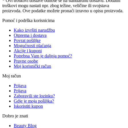
* Ovi troškovi dostave odnose se na standardnu ​​dostavu. Dodatni
troškovi mogu nastati npr. zbog težine, veličine ili svojstava
proizvoda. Ove podatke možete pronaći izravno u opisu proizvoda.
Pomoć i podrška korisnicima
Kako izvršiti narudžbu
Otprema i dostava
Povrat pošiljke
Mogućnosti plaćanja
Akcije i kuponi
Potrebna Vam je daljnja pomoć?
Pravne osobe
Moj korisnički račun
Moj račun
Prijava
Prijava
Zaboravili ste lozinku?
Gdje je moja pošiljka?
Iskoristiti kupon
Dobro je znati
Beauty Blog