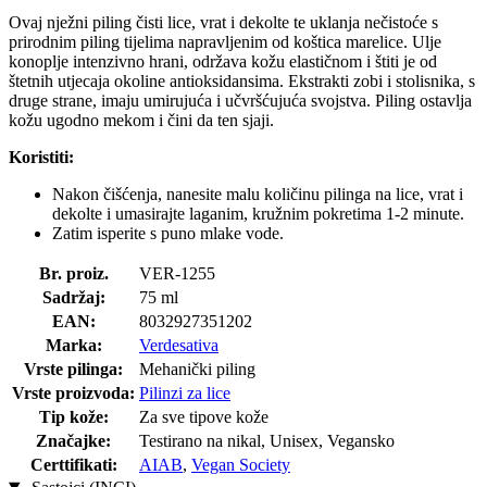
Ovaj nježni piling čisti lice, vrat i dekolte te uklanja nečistoće s
prirodnim piling tijelima napravljenim od koštica marelice. Ulje
konoplje intenzivno hrani, održava kožu elastičnom i štiti je od
štetnih utjecaja okoline antioksidansima. Ekstrakti zobi i stolisnika, s
druge strane, imaju umirujuća i učvršćujuća svojstva. Piling ostavlja
kožu ugodno mekom i čini da ten sjaji.
Koristiti:
Nakon čišćenja, nanesite malu količinu pilinga na lice, vrat i
dekolte i umasirajte laganim, kružnim pokretima 1-2 minute.
Zatim isperite s puno mlake vode.
Br. proiz.
VER-1255
Sadržaj:
75 ml
EAN:
8032927351202
Marka:
Verdesativa
Vrste pilinga:
Mehanički piling
Vrste proizvoda:
Pilinzi za lice
Tip kože:
Za sve tipove kože
Značajke:
Testirano na nikal, Unisex, Vegansko
Certtifikati:
AIAB
,
Vegan Society