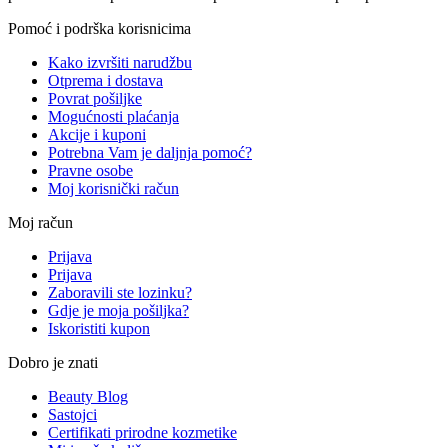
Pomoć i podrška korisnicima
Kako izvršiti narudžbu
Otprema i dostava
Povrat pošiljke
Mogućnosti plaćanja
Akcije i kuponi
Potrebna Vam je daljnja pomoć?
Pravne osobe
Moj korisnički račun
Moj račun
Prijava
Prijava
Zaboravili ste lozinku?
Gdje je moja pošiljka?
Iskoristiti kupon
Dobro je znati
Beauty Blog
Sastojci
Certifikati prirodne kozmetike