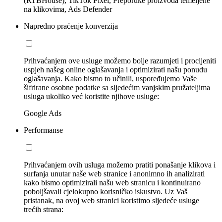
(RTBHouse), TikTok Pixel, Preporuke proizvoda temeljene
na klikovima, Ads Defender
Napredno praćenje konverzija
Prihvaćanjem ove usluge možemo bolje razumjeti i procijeniti
uspjeh našeg online oglašavanja i optimizirati našu ponudu
oglašavanja. Kako bismo to učinili, uspoređujemo Vaše
šifrirane osobne podatke sa sljedećim vanjskim pružateljima
usluga ukoliko već koristite njihove usluge:
Google Ads
Performanse
Prihvaćanjem ovih usluga možemo pratiti ponašanje klikova i
surfanja unutar naše web stranice i anonimno ih analizirati
kako bismo optimizirali našu web stranicu i kontinuirano
poboljšavali cjelokupno korisničko iskustvo. Uz Vaš
pristanak, na ovoj web stranici koristimo sljedeće usluge
trećih strana: