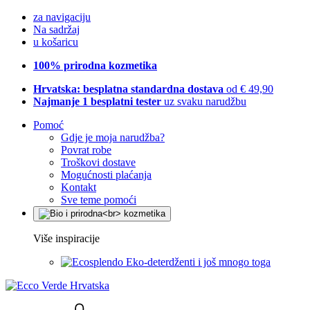
za navigaciju
Na sadržaj
u košaricu
100% prirodna kozmetika
Hrvatska: besplatna standardna dostava
od € 49,90
Najmanje 1 besplatni tester
uz svaku narudžbu
Pomoć
Gdje je moja narudžba?
Povrat robe
Troškovi dostave
Mogućnosti plaćanja
Kontakt
Sve teme pomoći
Više inspiracije
Eko-deterdženti i još mnogo toga