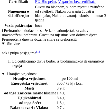
Certtifikati:
EU-Bio pečat
,
Vegansko bez certifikata
Čuvati na hladnom, suhom mjestu i zaštićeno
Napomena o
od svjetlosti, Nakon otvaranja čuvati u
skladištenju:
hladnjaku, Nakon otvaranja iskoristiti unutar 3
tjedna
Vrsta pakiranja:
boca
i
Prehrambeni dodaci ne služe kao nadomjestak za zdravu i
uravnoteženu prehranu. Čuvati na mjestima van dohvata djece.
Preporučena dnevna doza ne smije se prekoračiti.
Sirovine
[1]
sok i pulpa pasjeg trna
Od certificirano divlje berbe, iz biodinamičkog ili organskog
uzgoja
Hranjiva vrijednost
Hranjiva vrijednost
po 100 ml
Energetska vrijednost
306 / 73 kj / kcal
Masti
3,9 g
od toga Zasićene masne kiseline
1,4 g
Ugljikohidrati
8,4 g
od toga Šećer
1,6 g
Balastne tvari / Vlakna
0,7 g