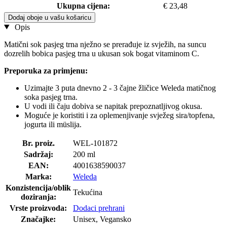
Ukupna cijena:
€ 23,48
Dodaj oboje u vašu košaricu
Opis
Matični sok pasjeg trna nježno se prerađuje iz svježih, na suncu
dozrelih bobica pasjeg trna u ukusan sok bogat vitaminom C.
Preporuka za primjenu:
Uzimajte 3 puta dnevno 2 - 3 čajne žličice Weleda matičnog
soka pasjeg trna.
U vodi ili čaju dobiva se napitak prepoznatljivog okusa.
Moguće je koristiti i za oplemenjivanje svježeg sira/topfena,
jogurta ili müslija.
Br. proiz.
WEL-101872
Sadržaj:
200 ml
EAN:
4001638590037
Marka:
Weleda
Konzistencija/oblik
Tekućina
doziranja:
Vrste proizvoda:
Dodaci prehrani
Značajke:
Unisex, Vegansko