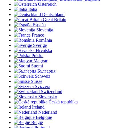
Österreich
Italia
Deutschland
Great Britain
España
Slovenija
France
România
Sverige
Hrvatska
Polska
Magyar
Suomi
България
Schweiz
Suisse
Svizzera
Switzerland
Slovensko
Česká republika
Ireland
Nederland
Belgique
België
Portugal