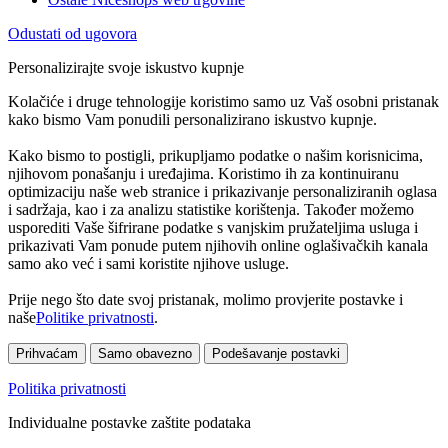
Odustati od ugovora
Personalizirajte svoje iskustvo kupnje
Kolačiće i druge tehnologije koristimo samo uz Vaš osobni pristanak
kako bismo Vam ponudili personalizirano iskustvo kupnje.
Kako bismo to postigli, prikupljamo podatke o našim korisnicima,
njihovom ponašanju i uređajima. Koristimo ih za kontinuiranu
optimizaciju naše web stranice i prikazivanje personaliziranih oglasa
i sadržaja, kao i za analizu statistike korištenja. Također možemo
usporediti Vaše šifrirane podatke s vanjskim pružateljima usluga i
prikazivati Vam ponude putem njihovih online oglašivačkih kanala
samo ako već i sami koristite njihove usluge.
Prije nego što date svoj pristanak, molimo provjerite postavke i
naše
Politike privatnosti
.
Prihvaćam
Samo obavezno
Podešavanje postavki
Politika privatnosti
Individualne postavke zaštite podataka