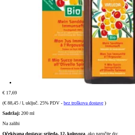
€ 17,69
(
€ 88,45 / l
, uključ. 25% PDV
-
bez troškova dostave
)
Sadržaj:
200 ml
Na zalihi
Očekivana dostava: srijeda, 12. kolovoza
, ako naručite do: