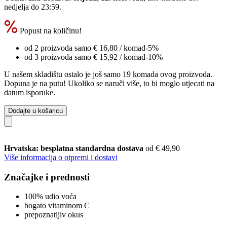
nedjelja do 23:59
.
Popust na količinu!
od 2 proizvoda samo
€ 16,80
/ komad
-5%
od 3 proizvoda samo
€ 15,92
/ komad
-10%
U našem skladištu ostalo je još samo 19 komada ovog proizvoda.
Dopuna je na putu! Ukoliko se naruči više, to bi moglo utjecati na
datum isporuke.
Dodajte u košaricu
Hrvatska: besplatna standardna dostava
od € 49,90
Više informacija o otpremi i dostavi
Značajke i prednosti
100% udio voća
bogato vitaminom C
prepoznatljiv okus