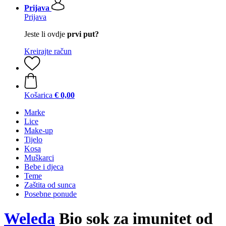
Prijava
Prijava
Jeste li ovdje
prvi put?
Kreirajte račun
Košarica
€ 0,00
Marke
Lice
Make-up
Tijelo
Kosa
Muškarci
Bebe i djeca
Teme
Zaštita od sunca
Posebne ponude
Weleda
Bio sok za imunitet od