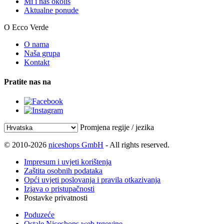
Mi i naš okoliš
Aktualne ponude
O Ecco Verde
O nama
Naša grupa
Kontakt
Pratite nas na
Promjena regije / jezika
© 2010-2026
niceshops GmbH
- All rights reserved.
Impresum i uvjeti korištenja
Zaštita osobnih podataka
Opći uvjeti poslovanja i pravila otkazivanja
Izjava o pristupačnosti
Postavke privatnosti
Poduzeće
Ostale Niceshops web trgovine