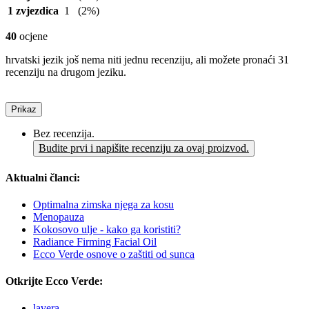
1 zvjezdica
1
(2%)
40
ocjene
hrvatski jezik još nema niti jednu recenziju, ali možete pronaći 31
recenziju na drugom jeziku.
Prikaz
Bez recenzija.
Budite prvi i napišite recenziju za ovaj proizvod.
Aktualni članci:
Optimalna zimska njega za kosu
Menopauza
Kokosovo ulje - kako ga koristiti?
Radiance Firming Facial Oil
Ecco Verde osnove o zaštiti od sunca
Otkrijte Ecco Verde:
lavera