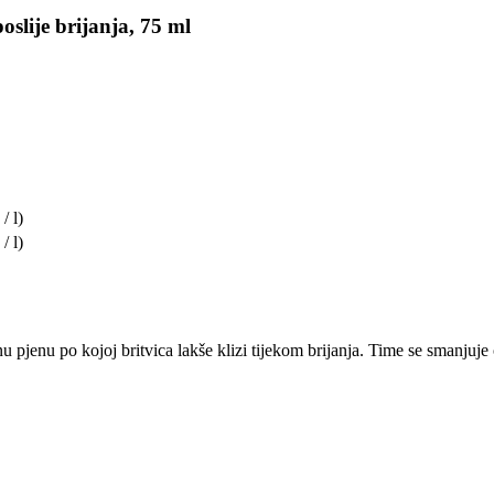
slije brijanja, 75 ml
/ l)
/ l)
nu pjenu po kojoj britvica lakše klizi tijekom brijanja. Time se smanjuj