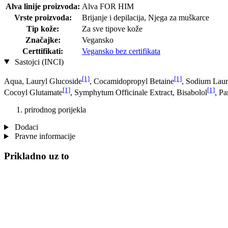
Alva linije proizvoda:
Alva FOR HIM
Vrste proizvoda:
Brijanje i depilacija, Njega za muškarce
Tip kože:
Za sve tipove kože
Značajke:
Vegansko
Certtifikati:
Vegansko bez certifikata
Sastojci (INCI)
[1]
[1]
Aqua, Lauryl Glucoside
, Cocamidopropyl Betaine
, Sodium Laur
[1]
[1]
Cocoyl Glutamate
, Symphytum Officinale Extract, Bisabolol
, P
prirodnog porijekla
Dodaci
Pravne informacije
Prikladno uz to