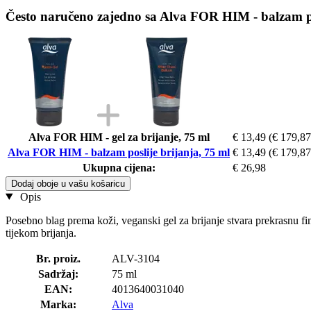
Često naručeno zajedno sa Alva FOR HIM - balzam po
Alva FOR HIM - gel za brijanje, 75 ml
€ 13,49
(€ 179,87 
Alva FOR HIM - balzam poslije brijanja, 75 ml
€ 13,49
(€ 179,87 
Ukupna cijena:
€ 26,98
Dodaj oboje u vašu košaricu
Opis
Posebno blag prema koži, veganski gel za brijanje stvara prekrasnu fi
tijekom brijanja.
Br. proiz.
ALV-3104
Sadržaj:
75 ml
EAN:
4013640031040
Marka:
Alva