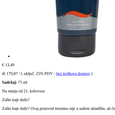
€ 13,49
(
€ 179,87 / l
, uključ. 25% PDV
-
bez troškova dostave
)
Sadržaj:
75 ml
Na stanju od 21. kolovoza
Zašto traje duže?
Zašto traje duže?
Ovaj proizvod trenutno nije u našem skladištu, ali ć