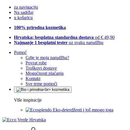
za navigaciju
Na sadržaj
u košaricu
100% prirodna kozmetika
Hrvatska: besplatna standardna dostava
od € 49,90
Najmanje 1 besplatni tester
uz svaku narudžbu
Pomoć
Gdje je moja narudžba?
Povrat robe
Troškovi dostave
Mogućnosti plaćanja
Kontakt
Sve teme pomoći
Više inspiracije
Eko-deterdženti i još mnogo toga