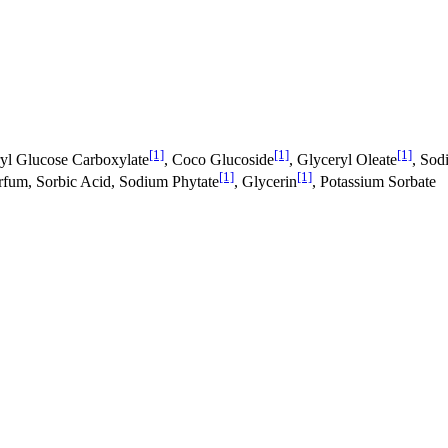
[1]
[1]
[1]
yl Glucose Carboxylate
, Coco Glucoside
, Glyceryl Oleate
, Sod
[1]
[1]
arfum, Sorbic Acid, Sodium Phytate
, Glycerin
, Potassium Sorbate