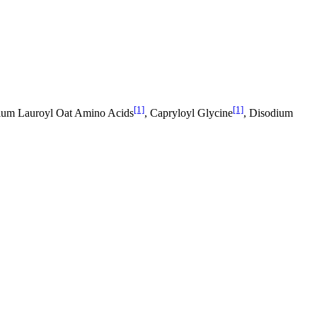
[1]
[1]
ium Lauroyl Oat Amino Acids
, Capryloyl Glycine
, Disodium