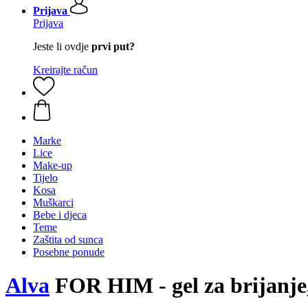
Prijava
Prijava
Jeste li ovdje
prvi put?
Kreirajte račun
Marke
Lice
Make-up
Tijelo
Kosa
Muškarci
Bebe i djeca
Teme
Zaštita od sunca
Posebne ponude
Alva
FOR HIM - gel za brijanje