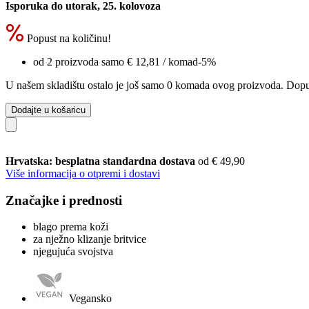
Isporuka do utorak, 25. kolovoza
Popust na količinu!
od 2 proizvoda samo
€ 12,81
/ komad
-5%
U našem skladištu ostalo je još samo 0 komada ovog proizvoda. Dopuna
Dodajte u košaricu
Hrvatska: besplatna standardna dostava
od € 49,90
Više informacija o otpremi i dostavi
Značajke i prednosti
blago prema koži
za nježno klizanje britvice
njegujuća svojstva
Vegansko