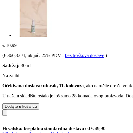
€ 10,99
(
€ 366,33 / l
, uključ. 25% PDV
-
bez troškova dostave
)
Sadržaj:
30 ml
Na zalihi
Očekivana dostava: utorak, 11. kolovoza
, ako naručite do:
četvrtak
U našem skladištu ostalo je još samo 28 komada ovog proizvoda. Dopun
Dodajte u košaricu
Hrvatska: besplatna standardna dostava
od € 49,90