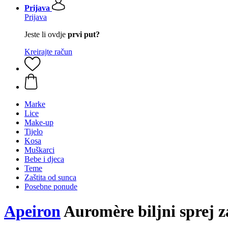
Prijava
Prijava
Jeste li ovdje
prvi put?
Kreirajte račun
Marke
Lice
Make-up
Tijelo
Kosa
Muškarci
Bebe i djeca
Teme
Zaštita od sunca
Posebne ponude
Apeiron
Auromère biljni sprej z