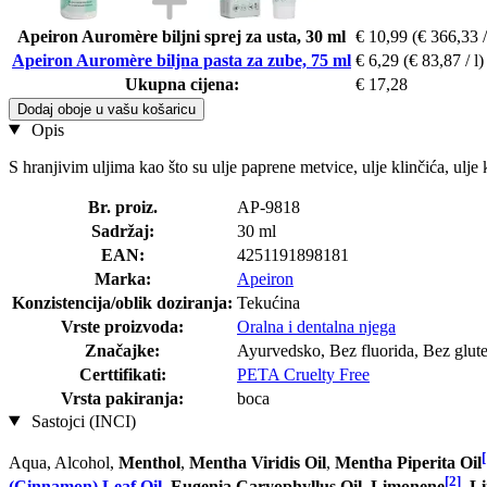
Apeiron Auromère biljni sprej za usta, 30 ml
€ 10,99
(€ 366,33 /
Apeiron Auromère biljna pasta za zube, 75 ml
€ 6,29
(€ 83,87 / l)
Ukupna cijena:
€ 17,28
Dodaj oboje u vašu košaricu
Opis
S hranjivim uljima kao što su ulje paprene metvice, ulje klinčića, ulje 
Br. proiz.
AP-9818
Sadržaj:
30 ml
EAN:
4251191898181
Marka:
Apeiron
Konzistencija/oblik doziranja:
Tekućina
Vrste proizvoda:
Oralna i dentalna njega
Značajke:
Ayurvedsko, Bez fluorida, Bez glut
Certtifikati:
PETA Cruelty Free
Vrsta pakiranja:
boca
Sastojci (INCI)
[
Aqua, Alcohol,
Menthol
,
Mentha Viridis Oil
,
Mentha Piperita Oil
[2]
(Cinnamon) Leaf Oil
,
Eugenia Caryophyllus Oil
,
Limonene
,
Li