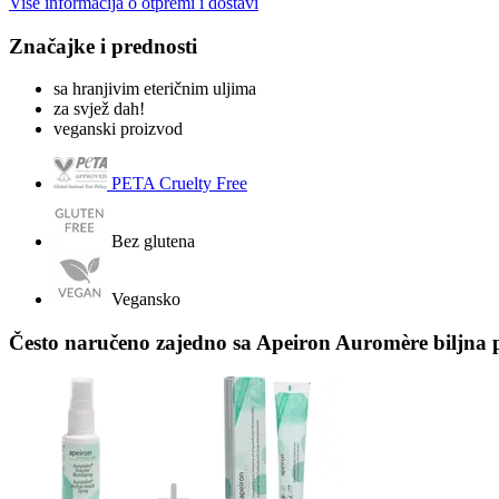
Više informacija o otpremi i dostavi
Značajke i prednosti
sa hranjivim eteričnim uljima
za svjež dah!
veganski proizvod
PETA Cruelty Free
Bez glutena
Vegansko
Često naručeno zajedno sa Apeiron Auromère biljna p