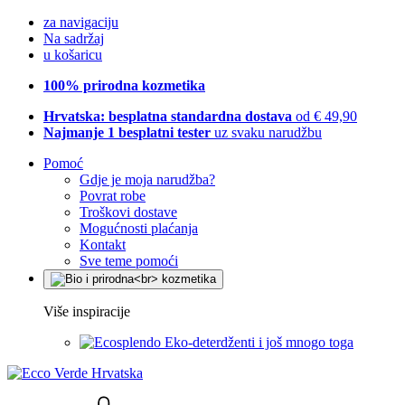
za navigaciju
Na sadržaj
u košaricu
100% prirodna kozmetika
Hrvatska: besplatna standardna dostava
od € 49,90
Najmanje 1 besplatni tester
uz svaku narudžbu
Pomoć
Gdje je moja narudžba?
Povrat robe
Troškovi dostave
Mogućnosti plaćanja
Kontakt
Sve teme pomoći
Više inspiracije
Eko-deterdženti i još mnogo toga