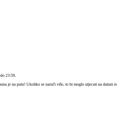
 do 23:59
.
a je na putu! Ukoliko se naruči više, to bi moglo utjecati na datum i