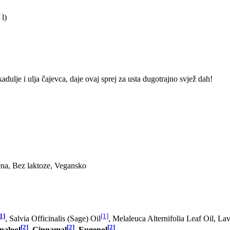
 l)
kadulje i ulja čajevca, daje ovaj sprej za usta dugotrajno svjež dah!
ena, Bez laktoze, Vegansko
1]
[1]
, Salvia Officinalis (Sage) Oil
, Melaleuca Alternifolia Leaf Oil, La
[2]
[2]
[2]
nalool
,
Cinnamal
,
Eugenol