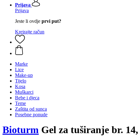
Prijava
Prijava
Jeste li ovdje
prvi put?
Kreirajte račun
Marke
Lice
Make-up
Tijelo
Kosa
Muškarci
Bebe i djeca
Teme
Zaštita od sunca
Posebne ponude
Bioturm
Gel za tuširanje br. 14,