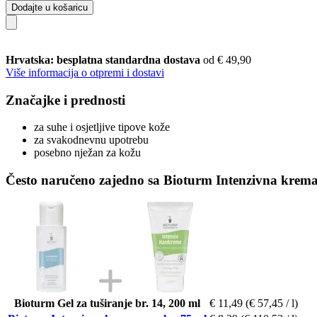
Dodajte u košaricu
Hrvatska: besplatna standardna dostava
od € 49,90
Više informacija o otpremi i dostavi
Značajke i prednosti
za suhe i osjetljive tipove kože
za svakodnevnu upotrebu
posebno nježan za kožu
Često naručeno zajedno sa Bioturm Intenzivna krema
Bioturm Gel za tuširanje br. 14, 200 ml
€ 11,49
(€ 57,45 / l)