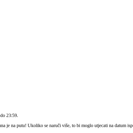
 do 23:59
.
 je na putu! Ukoliko se naruči više, to bi moglo utjecati na datum is