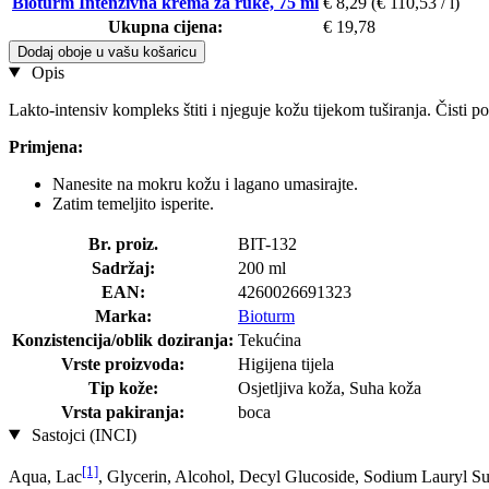
Bioturm Intenzivna krema za ruke, 75 ml
€ 8,29
(€ 110,53 / l)
Ukupna cijena:
€ 19,78
Dodaj oboje u vašu košaricu
Opis
Lakto-intensiv kompleks štiti i njeguje kožu tijekom tuširanja. Čisti p
Primjena:
Nanesite na mokru kožu i lagano umasirajte.
Zatim temeljito isperite.
Br. proiz.
BIT-132
Sadržaj:
200 ml
EAN:
4260026691323
Marka:
Bioturm
Konzistencija/oblik doziranja:
Tekućina
Vrste proizvoda:
Higijena tijela
Tip kože:
Osjetljiva koža, Suha koža
Vrsta pakiranja:
boca
Sastojci (INCI)
[1]
Aqua, Lac
, Glycerin, Alcohol, Decyl Glucoside, Sodium Lauryl Su