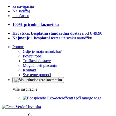
za navigaciju
Na sadržaj
u košaricu
100% prirodna kozmetika
Hrvatska: besplatna standardna dostava
od € 49,90
Najmanje 1 besplatni tester
uz svaku narudžbu
Pomoć
Gdje je moja narudžba?
Povrat robe
Troškovi dostave
Mogućnosti plaćanja
Kontakt
Sve teme pomoći
Više inspiracije
Eko-deterdženti i još mnogo toga