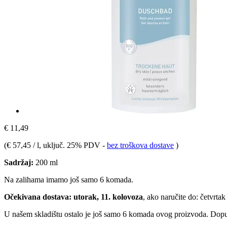
€ 11,49
(
€ 57,45 / l
, uključ. 25% PDV
-
bez troškova dostave
)
Sadržaj:
200 ml
Na zalihama imamo još samo 6 komada.
Očekivana dostava: utorak, 11. kolovoza
, ako naručite do:
četvrtak
U našem skladištu ostalo je još samo 6 komada ovog proizvoda. Dopuna