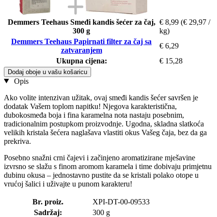
Demmers Teehaus Smeđi kandis šećer za čaj,
€ 8,99
(€ 29,97 /
300 g
kg)
Demmers Teehaus Papirnati filter za čaj sa
€ 6,29
zatvaranjem
Ukupna cijena:
€ 15,28
Dodaj oboje u vašu košaricu
Opis
Ako volite intenzivan užitak, ovaj smeđi kandis šećer savršen je
dodatak Vašem toplom napitku! Njegova karakteristična,
dubokosmeđa boja i fina karamelna nota nastaju posebnim,
tradicionalnim postupkom proizvodnje. Ugodna, skladna slatkoća
velikih kristala šećera naglašava vlastiti okus Vašeg čaja, bez da ga
prekriva.
Posebno snažni crni čajevi i začinjeno aromatizirane mješavine
izvrsno se slažu s finom aromom karamela i time dobivaju primjetnu
dubinu okusa – jednostavno pustite da se kristali polako otope u
vrućoj šalici i uživajte u punom karakteru!
Br. proiz.
XPI-DT-00-09533
Sadržaj:
300 g