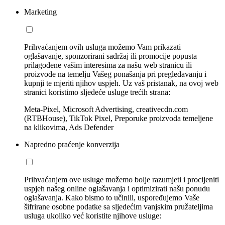
Marketing
Prihvaćanjem ovih usluga možemo Vam prikazati
oglašavanje, sponzorirani sadržaj ili promocije popusta
prilagođene vašim interesima za našu web stranicu ili
proizvode na temelju Vašeg ponašanja pri pregledavanju i
kupnji te mjeriti njihov uspjeh. Uz vaš pristanak, na ovoj web
stranici koristimo sljedeće usluge trećih strana:
Meta-Pixel, Microsoft Advertising, creativecdn.com
(RTBHouse), TikTok Pixel, Preporuke proizvoda temeljene
na klikovima, Ads Defender
Napredno praćenje konverzija
Prihvaćanjem ove usluge možemo bolje razumjeti i procijeniti
uspjeh našeg online oglašavanja i optimizirati našu ponudu
oglašavanja. Kako bismo to učinili, uspoređujemo Vaše
šifrirane osobne podatke sa sljedećim vanjskim pružateljima
usluga ukoliko već koristite njihove usluge: