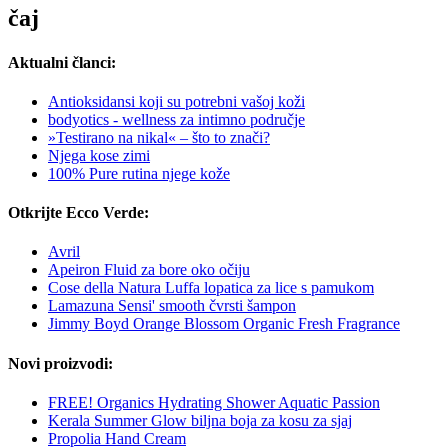
čaj
Aktualni članci:
Antioksidansi koji su potrebni vašoj koži
bodyotics - wellness za intimno područje
»Testirano na nikal« – što to znači?
Njega kose zimi
100% Pure rutina njege kože
Otkrijte Ecco Verde:
Avril
Apeiron Fluid za bore oko očiju
Cose della Natura Luffa lopatica za lice s pamukom
Lamazuna Sensi' smooth čvrsti šampon
Jimmy Boyd Orange Blossom Organic Fresh Fragrance
Novi proizvodi:
FREE! Organics Hydrating Shower Aquatic Passion
Kerala Summer Glow biljna boja za kosu za sjaj
Propolia Hand Cream