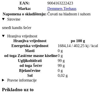
EAN:
9004163222423
Marka:
Demmers Teehaus
Napomena o skladištenju:
Čuvati na hladnom i suhom
Sirovine
smeđi kandis šećer
Hranjiva vrijednost
Hranjiva vrijednost
po 100 g
Energetska vrijednost
1684,14 / 402,25 kj / kcal
Masti
0 g
od toga Zasićene masne kiseline
0 g
Ugljikohidrati
99 g
od toga Šećer
99 g
Bjelančevine
0 g
Sol
0,02 g
Pravne informacije
Prikladno uz to