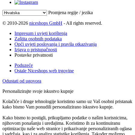
Promjena regije / jezika
© 2010-2026
niceshops GmbH
- All rights reserved.
Impresum i uvjeti korištenja
Zaštita osobnih podataka
Opći uvjeti poslovanja i pravila otkazivanja
Izjava o pristupačnosti
Postavke privatnosti
Poduzeće
Ostale Niceshops web trgovine
Odustati od ugovora
Personalizirajte svoje iskustvo kupnje
Kolačiće i druge tehnologije koristimo samo uz Vaš osobni pristanak
kako bismo Vam ponudili personalizirano iskustvo kupnje.
Kako bismo to postigli, prikupljamo podatke o našim korisnicima,
njihovom ponašanju i uređajima. Koristimo ih za kontinuiranu
optimizaciju naše web stranice i prikazivanje personaliziranih oglasa
i sadržaja, kao i za analizu statistike korištenja. Također možemo