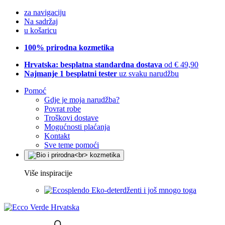
za navigaciju
Na sadržaj
u košaricu
100% prirodna kozmetika
Hrvatska: besplatna standardna dostava
od € 49,90
Najmanje 1 besplatni tester
uz svaku narudžbu
Pomoć
Gdje je moja narudžba?
Povrat robe
Troškovi dostave
Mogućnosti plaćanja
Kontakt
Sve teme pomoći
Više inspiracije
Eko-deterdženti i još mnogo toga