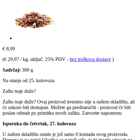
€ 8,99
(
€ 29,97 / kg
, uključ. 25% PDV
-
bez troškova dostave
)
Sadržaj:
300 g
Na stanju od 25. kolovoza
Zašto traje duže?
Zašto traje duže?
Ovaj proizvod trenutno nije u našem skladištu, ali
će uskoro biti dostupan. Možete ga prednaručiti - proizvod će biti
poslan odmah po primitku novih zaliha.
Zatvorite napomenu
Isporuka do četvrtak, 27. kolovoza
U našem skladištu ostalo je još samo 0 komada ovog proizvoda.
Dopuna je na putu! Ukoliko se naruči više, to bi moglo utjecati na