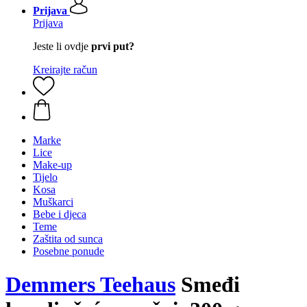
Prijava
Prijava
Jeste li ovdje
prvi put?
Kreirajte račun
Marke
Lice
Make-up
Tijelo
Kosa
Muškarci
Bebe i djeca
Teme
Zaštita od sunca
Posebne ponude
Demmers Teehaus
Smeđi