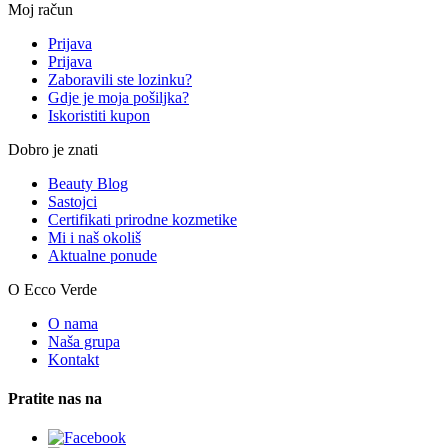
Moj račun
Prijava
Prijava
Zaboravili ste lozinku?
Gdje je moja pošiljka?
Iskoristiti kupon
Dobro je znati
Beauty Blog
Sastojci
Certifikati prirodne kozmetike
Mi i naš okoliš
Aktualne ponude
O Ecco Verde
O nama
Naša grupa
Kontakt
Pratite nas na