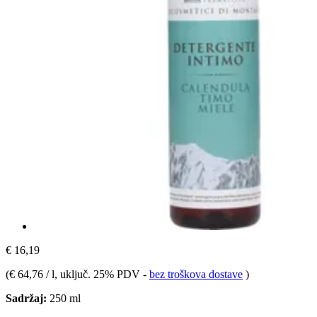
€ 16,19
(
€ 64,76 / l
, uključ. 25% PDV
-
bez troškova dostave
)
Sadržaj:
250 ml