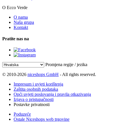
O Ecco Verde
O nama
Naša grupa
Kontakt
Pratite nas na
Promjena regije / jezika
© 2010-2026
niceshops GmbH
- All rights reserved.
Impresum i uvjeti korištenja
Zaštita osobnih podataka
Opći uvjeti poslovanja i pravila otkazivanja
Izjava o pristupačnosti
Postavke privatnosti
Poduzeće
Ostale Niceshops web trgovine