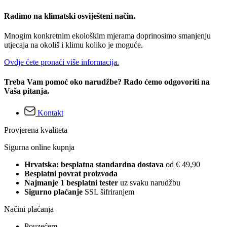
Radimo na klimatski osviješteni način.
Mnogim konkretnim ekološkim mjerama doprinosimo smanjenju
utjecaja na okoliš i klimu koliko je moguće.
Ovdje ćete pronaći više informacija.
Treba Vam pomoć oko narudžbe? Rado ćemo odgovoriti na
Vaša pitanja.
Kontakt
Provjerena kvaliteta
Sigurna online kupnja
Hrvatska: besplatna standardna dostava
od € 49,90
Besplatni povrat proizvoda
Najmanje 1 besplatni tester
uz svaku narudžbu
Sigurno plaćanje
SSL šifriranjem
Načini plaćanja
Pouzećem