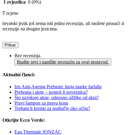
1 zvjezdica
0
(0%)
7
ocjene
hrvatski jezik još nema niti jednu recenziju, ali možete pronaći 4
recenzije na drugim jezicima.
Prikaz
Bez recenzija.
Budite prvi i napišite recenziju za ovaj proizvod.
Aktualni članci:
Iris Anti-Ageing Prebiotic linija marke farfalla
Prehrana i akne – postoji li poveznica?
Što uzrokuje akne, odnosno ožiljke od akni?
Pravi šampon za pravu kosu
Trebam li kremu za područje oko očiju?
Otkrijte Ecco Verde:
Eau Thermale JONZAC