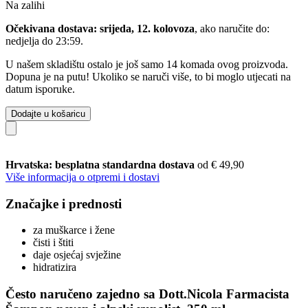
Na zalihi
Očekivana dostava: srijeda, 12. kolovoza
, ako naručite do:
nedjelja do 23:59
.
U našem skladištu ostalo je još samo 14 komada ovog proizvoda.
Dopuna je na putu! Ukoliko se naruči više, to bi moglo utjecati na
datum isporuke.
Dodajte u košaricu
Hrvatska: besplatna standardna dostava
od € 49,90
Više informacija o otpremi i dostavi
Značajke i prednosti
za muškarce i žene
čisti i štiti
daje osjećaj svježine
hidratizira
Često naručeno zajedno sa Dott.Nicola Farmacista