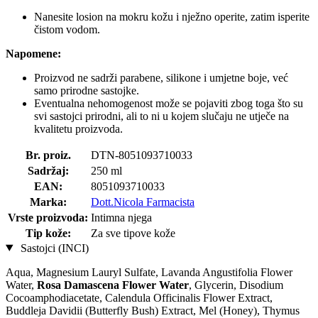
Nanesite losion na mokru kožu i nježno operite, zatim isperite
čistom vodom.
Napomene:
Proizvod ne sadrži parabene, silikone i umjetne boje, već
samo prirodne sastojke.
Eventualna nehomogenost može se pojaviti zbog toga što su
svi sastojci prirodni, ali to ni u kojem slučaju ne utječe na
kvalitetu proizvoda.
Br. proiz.
DTN-8051093710033
Sadržaj:
250 ml
EAN:
8051093710033
Marka:
Dott.Nicola Farmacista
Vrste proizvoda:
Intimna njega
Tip kože:
Za sve tipove kože
Sastojci (INCI)
Aqua, Magnesium Lauryl Sulfate, Lavanda Angustifolia Flower
Water,
Rosa Damascena Flower Water
, Glycerin, Disodium
Cocoamphodiacetate, Calendula Officinalis Flower Extract,
Buddleja Davidii (Butterfly Bush) Extract, Mel (Honey), Thymus