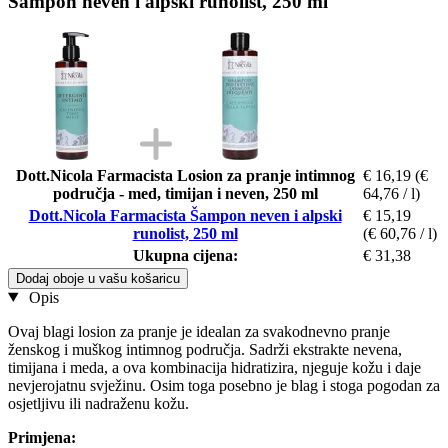
Šampon neven i alpski runolist, 250 ml
Dott.Nicola Farmacista Losion za pranje intimnog
€ 16,19
(€
područja - med, timijan i neven, 250 ml
64,76 / l)
Dott.Nicola Farmacista Šampon neven i alpski
€ 15,19
runolist, 250 ml
(€ 60,76 / l)
Ukupna cijena:
€ 31,38
Dodaj oboje u vašu košaricu
Opis
Ovaj blagi losion za pranje je idealan za svakodnevno pranje
ženskog i muškog intimnog područja. Sadrži ekstrakte nevena,
timijana i meda, a ova kombinacija hidratizira, njeguje kožu i daje
nevjerojatnu svježinu. Osim toga posebno je blag i stoga pogodan za
osjetljivu ili nadraženu kožu.
Primjena: