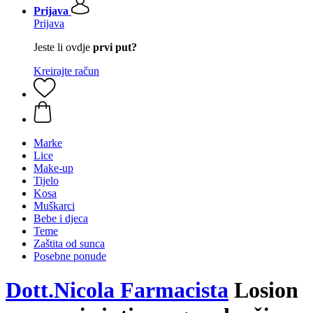
Prijava
Prijava
Jeste li ovdje
prvi put?
Kreirajte račun
Marke
Lice
Make-up
Tijelo
Kosa
Muškarci
Bebe i djeca
Teme
Zaštita od sunca
Posebne ponude
Dott.Nicola Farmacista
Losion