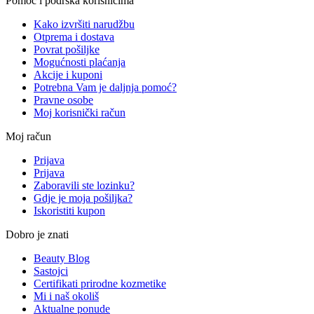
Pomoć i podrška korisnicima
Kako izvršiti narudžbu
Otprema i dostava
Povrat pošiljke
Mogućnosti plaćanja
Akcije i kuponi
Potrebna Vam je daljnja pomoć?
Pravne osobe
Moj korisnički račun
Moj račun
Prijava
Prijava
Zaboravili ste lozinku?
Gdje je moja pošiljka?
Iskoristiti kupon
Dobro je znati
Beauty Blog
Sastojci
Certifikati prirodne kozmetike
Mi i naš okoliš
Aktualne ponude