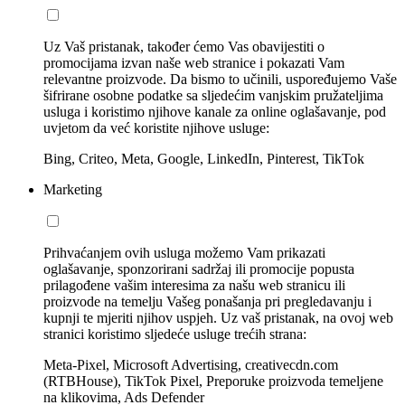
Uz Vaš pristanak, također ćemo Vas obavijestiti o
promocijama izvan naše web stranice i pokazati Vam
relevantne proizvode. Da bismo to učinili, uspoređujemo Vaše
šifrirane osobne podatke sa sljedećim vanjskim pružateljima
usluga i koristimo njihove kanale za online oglašavanje, pod
uvjetom da već koristite njihove usluge:
Bing, Criteo, Meta, Google, LinkedIn, Pinterest, TikTok
Marketing
Prihvaćanjem ovih usluga možemo Vam prikazati
oglašavanje, sponzorirani sadržaj ili promocije popusta
prilagođene vašim interesima za našu web stranicu ili
proizvode na temelju Vašeg ponašanja pri pregledavanju i
kupnji te mjeriti njihov uspjeh. Uz vaš pristanak, na ovoj web
stranici koristimo sljedeće usluge trećih strana:
Meta-Pixel, Microsoft Advertising, creativecdn.com
(RTBHouse), TikTok Pixel, Preporuke proizvoda temeljene
na klikovima, Ads Defender