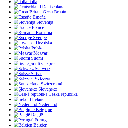
Italia
Deutschland
Great Britain
España
Slovenija
France
România
Sverige
Hrvatska
Polska
Magyar
Suomi
България
Schweiz
Suisse
Svizzera
Switzerland
Slovensko
Česká republika
Ireland
Nederland
Belgique
België
Portugal
Belgien