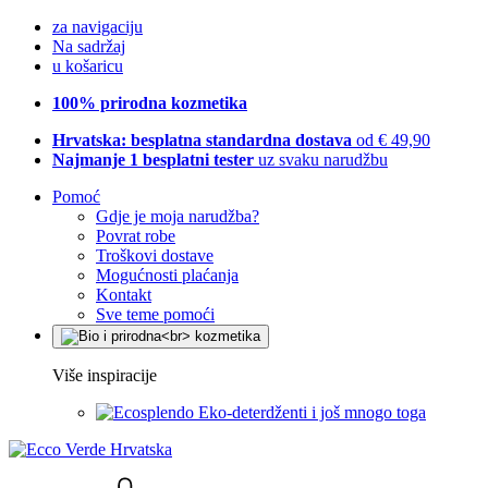
za navigaciju
Na sadržaj
u košaricu
100% prirodna kozmetika
Hrvatska: besplatna standardna dostava
od € 49,90
Najmanje 1 besplatni tester
uz svaku narudžbu
Pomoć
Gdje je moja narudžba?
Povrat robe
Troškovi dostave
Mogućnosti plaćanja
Kontakt
Sve teme pomoći
Više inspiracije
Eko-deterdženti i još mnogo toga