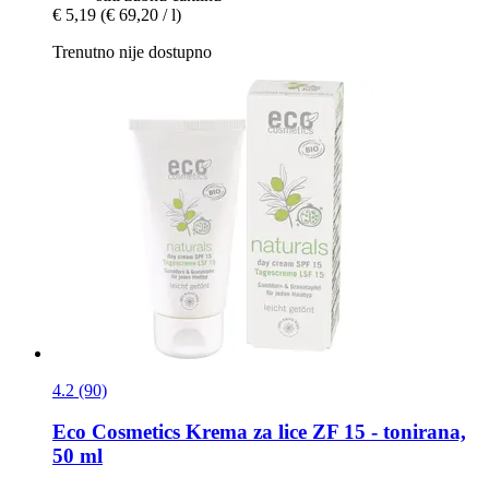
€ 5,19
(€ 69,20 / l)
Trenutno nije dostupno
4.2 (90)
Eco Cosmetics
Krema za lice ZF 15 -​ tonirana,
50 ml