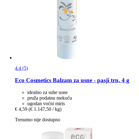
4.4 (5)
Eco Cosmetics
Balzam za usne -​ pasji trn, 4 g
idealno za suhe usne
pruža podatnu mekoću
ugodan voćni miris
€ 4,59
(€ 1.147,50 / kg)
Trenutno nije dostupno