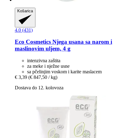
Košarica
4.0 (431)
Eco Cosmetics
Njega usana sa narom i
maslinovim uljem, 4 g
intenzivna zaštita
za meke i nježne usne
sa pčelinjim voskom i karite maslacem
€ 3,39
(€ 847,50 / kg)
Dostava do 12. kolovoza