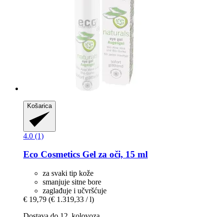
Košarica
4.0 (1)
Eco Cosmetics
Gel za oči, 15 ml
za svaki tip kože
smanjuje sitne bore
zaglađuje i učvršćuje
€ 19,79
(€ 1.319,33 / l)
Dostava do 12. kolovoza