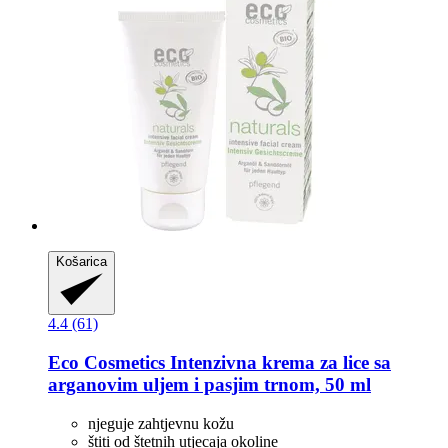
Košarica
4.4 (61)
Eco Cosmetics
Intenzivna krema za lice sa
arganovim uljem i pasjim trnom, 50 ml
njeguje zahtjevnu kožu
štiti od štetnih utjecaja okoline