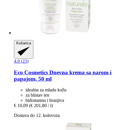
Košarica
4.0 (23)
Eco Cosmetics
Dnevna krema sa narom i
papajom, 50 ml
idealna za mladu kožu
za blistav ten
hidratantna i hranjiva
€ 10,09
(€ 201,80 / l)
Dostava do 12. kolovoza