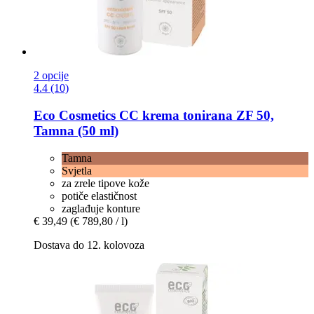
2 opcije
4.4 (10)
Eco Cosmetics
CC krema tonirana ZF 50,
Tamna (50 ml)
Tamna
Svjetla
za zrele tipove kože
potiče elastičnost
zaglađuje konture
€ 39,49
(€ 789,80 / l)
Dostava do 12. kolovoza