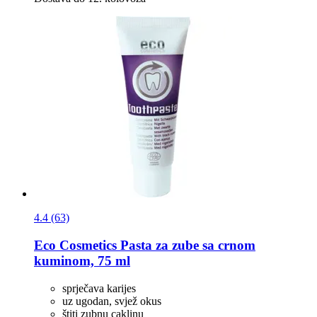
4.4 (63)
Eco Cosmetics
Pasta za zube sa crnom
kuminom, 75 ml
sprječava karijes
uz ugodan, svjež okus
štiti zubnu caklinu