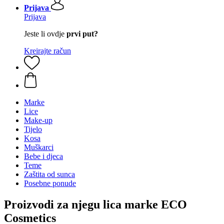
Prijava
Prijava
Jeste li ovdje
prvi put?
Kreirajte račun
Marke
Lice
Make-up
Tijelo
Kosa
Muškarci
Bebe i djeca
Teme
Zaštita od sunca
Posebne ponude
Proizvodi za njegu lica marke ECO
Cosmetics