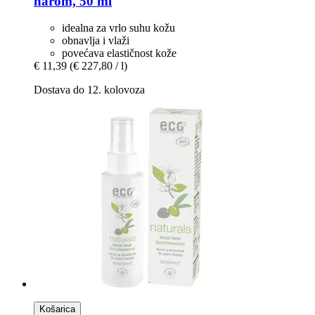
narom, 50 ml
idealna za vrlo suhu kožu
obnavlja i vlaži
povećava elastičnost kože
€ 11,39
(€ 227,80 / l)
Dostava do 12. kolovoza
Košarica