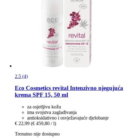
2.5 (4)
Eco Cosmetics
revital Intenzivno njegujuća
krema SPF 15, 50 ml
za osjetljivu kožu
ima svojstva zaglađivanja
antioksidativno i osvježavajuće djelobanje
€ 22,99
(€ 459,80 / l)
Trenutno nije dostupno