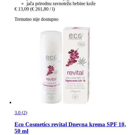
jača prirodnu ravnotežu bebine kože
€ 13,09
(€ 261,80 / l)
Trenutno nije dostupno
3.0 (2)
Eco Cosmetics
revital Dnevna krema SPF 10,
50 ml