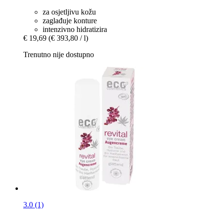
za osjetljivu kožu
zaglađuje konture
intenzivno hidratizira
€ 19,69
(€ 393,80 / l)
Trenutno nije dostupno
3.0 (1)