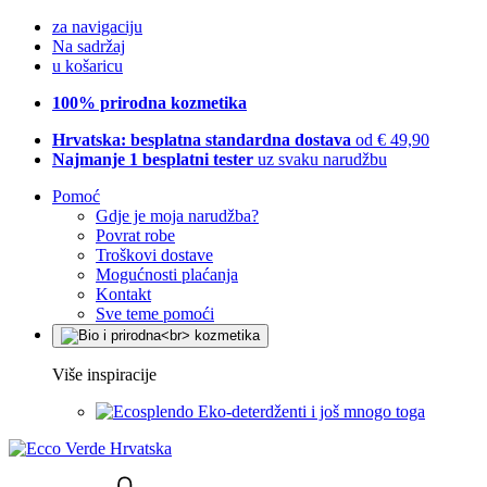
za navigaciju
Na sadržaj
u košaricu
100% prirodna kozmetika
Hrvatska: besplatna standardna dostava
od € 49,90
Najmanje 1 besplatni tester
uz svaku narudžbu
Pomoć
Gdje je moja narudžba?
Povrat robe
Troškovi dostave
Mogućnosti plaćanja
Kontakt
Sve teme pomoći
Više inspiracije
Eko-deterdženti i još mnogo toga