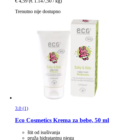
€ 4,59
(€ 1.147,50 / kg)
Trenutno nije dostupno
3.0 (1)
Eco Cosmetics
Krema za bebe, 50 ml
štit od isušivanja
pruža hidratantnu njegu