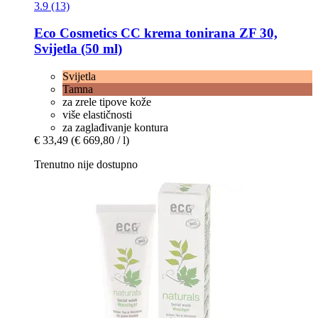
3.9 (13)
Eco Cosmetics
CC krema tonirana ZF 30,
Svijetla (50 ml)
Svijetla
Tamna
za zrele tipove kože
više elastičnosti
za zaglađivanje kontura
€ 33,49
(€ 669,80 / l)
Trenutno nije dostupno