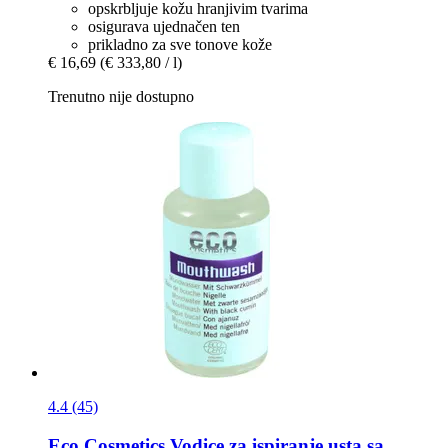
opskrbljuje kožu hranjivim tvarima
osigurava ujednačen ten
prikladno za sve tonove kože
€ 16,69
(€ 333,80 / l)
Trenutno nije dostupno
4.4 (45)
Eco Cosmetics
Vodice za ispiranje usta sa