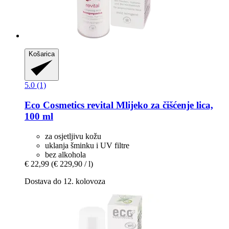
Košarica
5.0 (1)
Eco Cosmetics
revital Mlijeko za čišćenje lica,
100 ml
za osjetljivu kožu
uklanja šminku i UV filtre
bez alkohola
€ 22,99
(€ 229,90 / l)
Dostava do 12. kolovoza