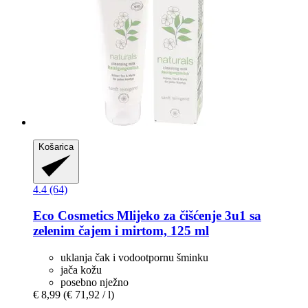
Košarica
4.4 (64)
Eco Cosmetics
Mlijeko za čišćenje 3u1 sa
zelenim čajem i mirtom, 125 ml
uklanja čak i vodootpornu šminku
jača kožu
posebno nježno
€ 8,99
(€ 71,92 / l)