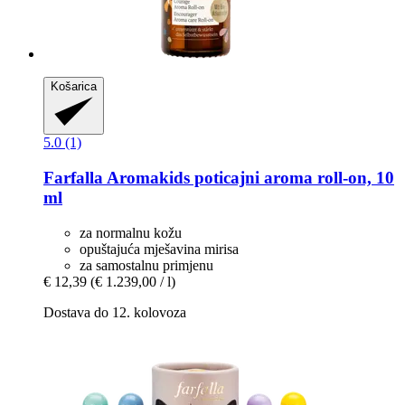
Košarica
5.0 (1)
Farfalla
Aromakids poticajni aroma roll-​on, 10
ml
za normalnu kožu
opuštajuća mješavina mirisa
za samostalnu primjenu
€ 12,39
(€ 1.239,00 / l)
Dostava do 12. kolovoza