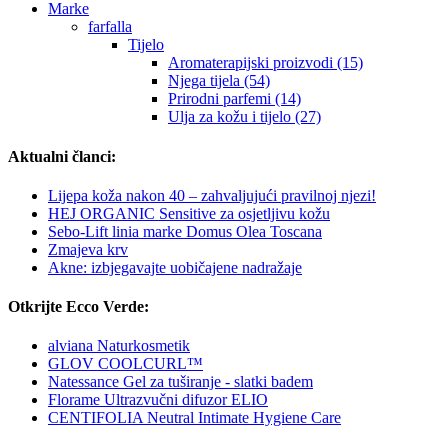
Marke
farfalla
Tijelo
Aromaterapijski proizvodi (15)
Njega tijela (54)
Prirodni parfemi (14)
Ulja za kožu i tijelo (27)
Aktualni članci:
Lijepa koža nakon 40 – zahvaljujući pravilnoj njezi!
HEJ ORGANIC Sensitive za osjetljivu kožu
Sebo-Lift linia marke Domus Olea Toscana
Zmajeva krv
Akne: izbjegavajte uobičajene nadražaje
Otkrijte Ecco Verde:
alviana Naturkosmetik
GLOV COOLCURL™
Natessance Gel za tuširanje - slatki badem
Florame Ultrazvučni difuzor ELIO
CENTIFOLIA Neutral Intimate Hygiene Care