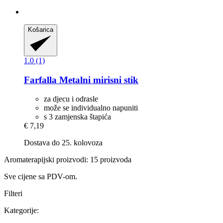
Košarica
1.0 (1)
Farfalla
Metalni mirisni stik
za djecu i odrasle
može se individualno napuniti
s 3 zamjenska štapića
€ 7,19
Dostava do 25. kolovoza
Aromaterapijski proizvodi: 15 proizvoda
Sve cijene sa PDV-om.
Filteri
Kategorije: