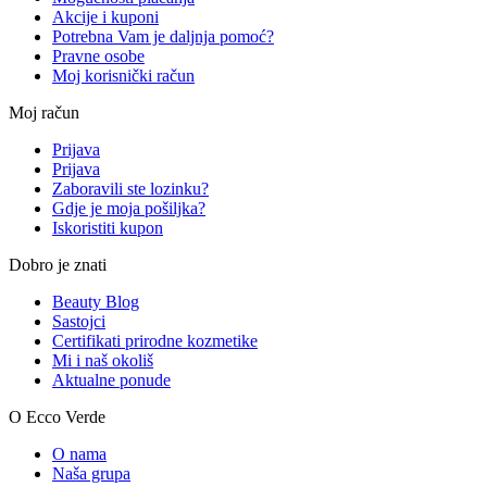
Akcije i kuponi
Potrebna Vam je daljnja pomoć?
Pravne osobe
Moj korisnički račun
Moj račun
Prijava
Prijava
Zaboravili ste lozinku?
Gdje je moja pošiljka?
Iskoristiti kupon
Dobro je znati
Beauty Blog
Sastojci
Certifikati prirodne kozmetike
Mi i naš okoliš
Aktualne ponude
O Ecco Verde
O nama
Naša grupa