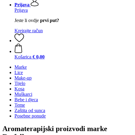
Prijava
Prijava
Jeste li ovdje
prvi put?
Kreirajte račun
Košarica
€ 0,00
Marke
Lice
Make-up
Tijelo
Kosa
Muškarci
Bebe i djeca
Teme
Zaštita od sunca
Posebne ponude
Aromaterapijski proizvodi marke