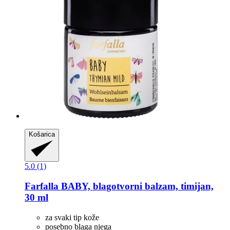
Košarica
5.0 (1)
Farfalla
BABY, blagotvorni balzam, timijan,
30 ml
za svaki tip kože
posebno blaga njega