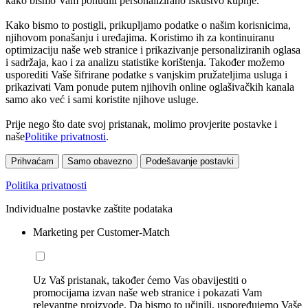
kako bismo Vam ponudili personalizirano iskustvo kupnje.
Kako bismo to postigli, prikupljamo podatke o našim korisnicima,
njihovom ponašanju i uređajima. Koristimo ih za kontinuiranu
optimizaciju naše web stranice i prikazivanje personaliziranih oglasa
i sadržaja, kao i za analizu statistike korištenja. Također možemo
usporediti Vaše šifrirane podatke s vanjskim pružateljima usluga i
prikazivati Vam ponude putem njihovih online oglašivačkih kanala
samo ako već i sami koristite njihove usluge.
Prije nego što date svoj pristanak, molimo provjerite postavke i
naše
Politike privatnosti
.
Prihvaćam
Samo obavezno
Podešavanje postavki
Politika privatnosti
Individualne postavke zaštite podataka
Marketing per Customer-Match
Uz Vaš pristanak, također ćemo Vas obavijestiti o
promocijama izvan naše web stranice i pokazati Vam
relevantne proizvode. Da bismo to učinili, uspoređujemo Vaše