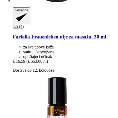
Košarica
4.5 (4)
Farfalla
Frauenleben ulje za masažu, 30 ml
za sve tipove kože
smirujuća svojstva
opuštajući učinak
€ 16,59
(€ 553,00 / l)
Dostava do 12. kolovoza