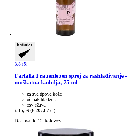
Košarica
3.8 (5)
Farfalla
Frauenleben sprej za rashlađivanje -​
muškatna kadulja, 75 ml
za sve tipove kože
učinak hlađenja
osvježava
€ 15,59
(€ 207,87 / l)
Dostava do 12. kolovoza