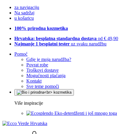
za navigaciju
Na sadržaj
u košaricu
100% prirodna kozmetika
Hrvatska: besplatna standardna dostava
od € 49,90
Najmanje 1 besplatni tester
uz svaku narudžbu
Pomoć
Gdje je moja narudžba?
Povrat robe
Troškovi dostave
Mogućnosti plaćanja
Kontakt
Sve teme pomoći
Više inspiracije
Eko-deterdženti i još mnogo toga