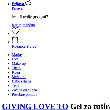
Prijava
Prijava
Jeste li ovdje
prvi put?
Kreirajte račun
Košarica
€ 0,00
Marke
Lice
Make-up
Tijelo
Kosa
Muškarci
Bebe i djeca
Teme
Zaštita od sunca
Posebne ponude
GIVING LOVE TO
Gel za tušir