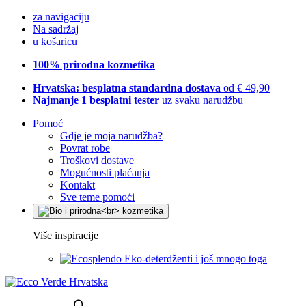
za navigaciju
Na sadržaj
u košaricu
100% prirodna kozmetika
Hrvatska: besplatna standardna dostava
od € 49,90
Najmanje 1 besplatni tester
uz svaku narudžbu
Pomoć
Gdje je moja narudžba?
Povrat robe
Troškovi dostave
Mogućnosti plaćanja
Kontakt
Sve teme pomoći
Više inspiracije
Eko-deterdženti i još mnogo toga