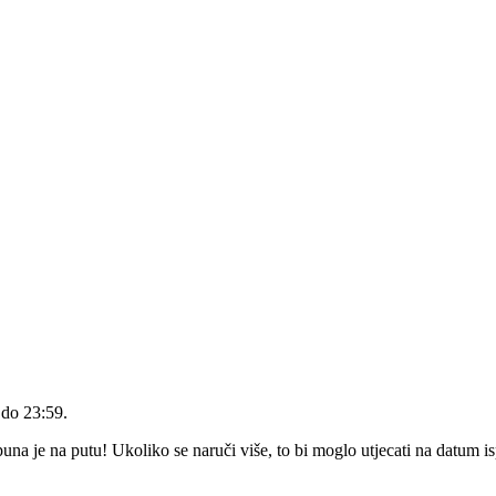
 do 23:59
.
a je na putu! Ukoliko se naruči više, to bi moglo utjecati na datum i