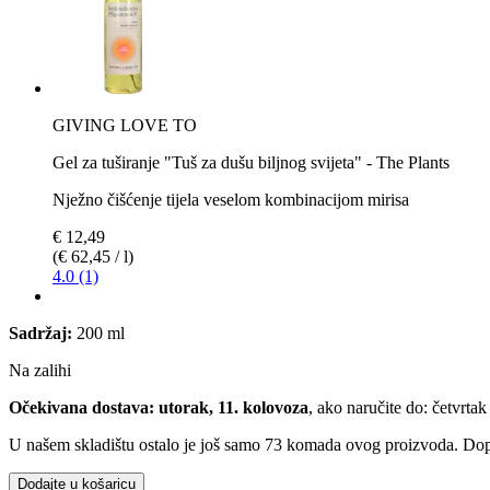
GIVING LOVE TO
Gel za tuširanje "Tuš za dušu biljnog svijeta" - The Plants
Nježno čišćenje tijela veselom kombinacijom mirisa
€ 12,49
(€ 62,45 / l)
4.0 (1)
Sadržaj:
200 ml
Na zalihi
Očekivana dostava: utorak, 11. kolovoza
, ako naručite do:
četvrtak
U našem skladištu ostalo je još samo 73 komada ovog proizvoda. Dopun
Dodajte u košaricu