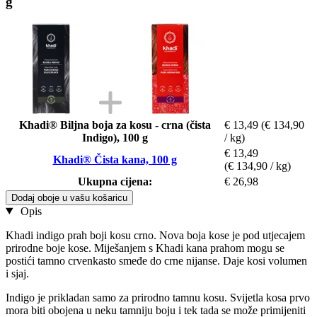
g
Khadi® Biljna boja za kosu - crna (čista
€ 13,49
(€ 134,90
Indigo), 100 g
/ kg)
€ 13,49
Khadi® Čista kana, 100 g
(€ 134,90 / kg)
Ukupna cijena:
€ 26,98
Dodaj oboje u vašu košaricu
Opis
Khadi indigo prah boji kosu crno. Nova boja kose je pod utjecajem
prirodne boje kose. Miješanjem s Khadi kana prahom mogu se
postići tamno crvenkasto smeđe do crne nijanse. Daje kosi volumen
i sjaj.
Indigo je prikladan samo za prirodno tamnu kosu. Svijetla kosa prvo
mora biti obojena u neku tamniju boju i tek tada se može primijeniti