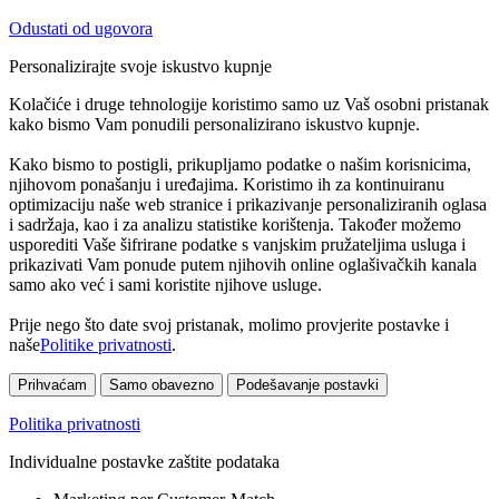
Odustati od ugovora
Personalizirajte svoje iskustvo kupnje
Kolačiće i druge tehnologije koristimo samo uz Vaš osobni pristanak
kako bismo Vam ponudili personalizirano iskustvo kupnje.
Kako bismo to postigli, prikupljamo podatke o našim korisnicima,
njihovom ponašanju i uređajima. Koristimo ih za kontinuiranu
optimizaciju naše web stranice i prikazivanje personaliziranih oglasa
i sadržaja, kao i za analizu statistike korištenja. Također možemo
usporediti Vaše šifrirane podatke s vanjskim pružateljima usluga i
prikazivati Vam ponude putem njihovih online oglašivačkih kanala
samo ako već i sami koristite njihove usluge.
Prije nego što date svoj pristanak, molimo provjerite postavke i
naše
Politike privatnosti
.
Prihvaćam
Samo obavezno
Podešavanje postavki
Politika privatnosti
Individualne postavke zaštite podataka