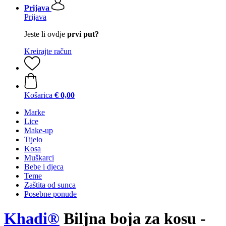
Prijava
Prijava
Jeste li ovdje
prvi put?
Kreirajte račun
Košarica
€ 0,00
Marke
Lice
Make-up
Tijelo
Kosa
Muškarci
Bebe i djeca
Teme
Zaštita od sunca
Posebne ponude
Khadi®
Biljna boja za kosu -