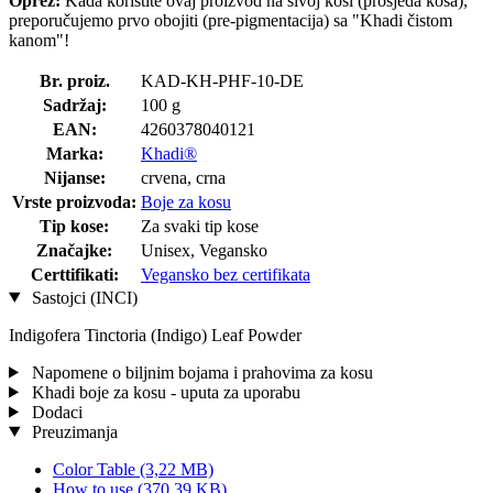
Oprez:
Kada koristite ovaj proizvod na sivoj kosi (prosjeda kosa),
preporučujemo prvo obojiti (pre-pigmentacija) sa "Khadi čistom
kanom"!
Br. proiz.
KAD-KH-PHF-10-DE
Sadržaj:
100 g
EAN:
4260378040121
Marka:
Khadi®
Nijanse:
crvena, crna
Vrste proizvoda:
Boje za kosu
Tip kose:
Za svaki tip kose
Značajke:
Unisex, Vegansko
Certtifikati:
Vegansko bez certifikata
Sastojci (INCI)
Indigofera Tinctoria (Indigo) Leaf Powder
Napomene o biljnim bojama i prahovima za kosu
Khadi boje za kosu - uputa za uporabu
Dodaci
Preuzimanja
Color Table
(3,22 MB)
How to use
(370,39 KB)