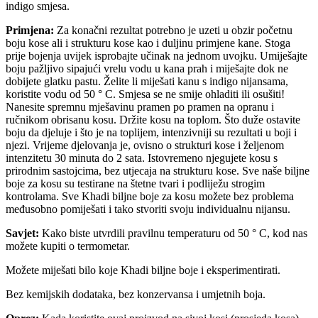
indigo smjesa.
Primjena:
Za konačni rezultat potrebno je uzeti u obzir početnu
boju kose ali i strukturu kose kao i duljinu primjene kane. Stoga
prije bojenja uvijek isprobajte učinak na jednom uvojku. Umiješajte
boju pažljivo sipajući vrelu vodu u kana prah i miješajte dok ne
dobijete glatku pastu. Želite li miješati kanu s indigo nijansama,
koristite vodu od 50 ° C. Smjesa se ne smije ohladiti ili osušiti!
Nanesite spremnu mješavinu pramen po pramen na opranu i
ručnikom obrisanu kosu. Držite kosu na toplom. Što duže ostavite
boju da djeluje i što je na toplijem, intenzivniji su rezultati u boji i
njezi. Vrijeme djelovanja je, ovisno o strukturi kose i željenom
intenzitetu 30 minuta do 2 sata. Istovremeno njegujete kosu s
prirodnim sastojcima, bez utjecaja na strukturu kose. Sve naše biljne
boje za kosu su testirane na štetne tvari i podliježu strogim
kontrolama. Sve Khadi biljne boje za kosu možete bez problema
međusobno pomiješati i tako stvoriti svoju individualnu nijansu.
Savjet:
Kako biste utvrdili pravilnu temperaturu od 50 ° C, kod nas
možete kupiti o termometar.
Možete miješati bilo koje Khadi biljne boje i eksperimentirati.
Bez kemijskih dodataka, bez konzervansa i umjetnih boja.