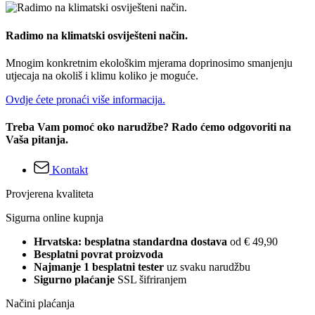
Radimo na klimatski osviješteni način.
Mnogim konkretnim ekološkim mjerama doprinosimo smanjenju
utjecaja na okoliš i klimu koliko je moguće.
Ovdje ćete pronaći više informacija.
Treba Vam pomoć oko narudžbe? Rado ćemo odgovoriti na
Vaša pitanja.
Kontakt
Provjerena kvaliteta
Sigurna online kupnja
Hrvatska: besplatna standardna dostava
od € 49,90
Besplatni povrat proizvoda
Najmanje 1 besplatni tester
uz svaku narudžbu
Sigurno plaćanje
SSL šifriranjem
Načini plaćanja