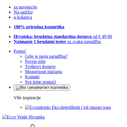
za navigaciju
Na sadržaj
u košaricu
100% prirodna kozmetika
Hrvatska: besplatna standardna dostava
od € 49,90
Najmanje 1 besplatni tester
uz svaku narudžbu
Pomoć
Gdje je moja narudžba?
Povrat robe
Troškovi dostave
Mogućnosti plaćanja
Kontakt
Sve teme pomoći
Više inspiracije
Eko-deterdženti i još mnogo toga