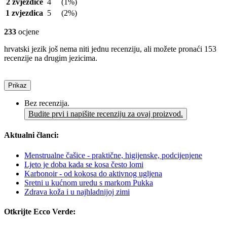
2 zvjezdice
4
(1%)
1 zvjezdica
5
(2%)
233
ocjene
hrvatski jezik još nema niti jednu recenziju, ali možete pronaći 153
recenzije na drugim jezicima.
Prikaz
Bez recenzija.
Budite prvi i napišite recenziju za ovaj proizvod.
Aktualni članci:
Menstrualne čašice - praktične, higijenske, podcijenjene
Ljeto je doba kada se kosa često lomi
Karbonoir - od kokosa do aktivnog ugljena
Sretni u kućnom uredu s markom Pukka
Zdrava koža i u najhladnijoj zimi
Otkrijte Ecco Verde: