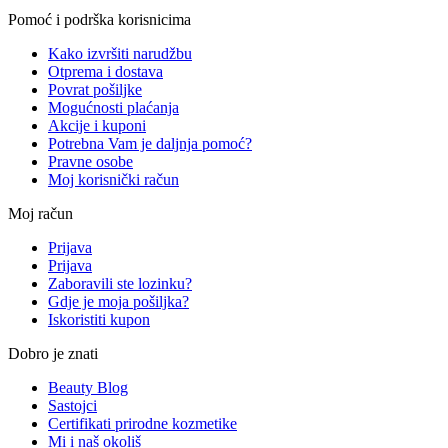
Pomoć i podrška korisnicima
Kako izvršiti narudžbu
Otprema i dostava
Povrat pošiljke
Mogućnosti plaćanja
Akcije i kuponi
Potrebna Vam je daljnja pomoć?
Pravne osobe
Moj korisnički račun
Moj račun
Prijava
Prijava
Zaboravili ste lozinku?
Gdje je moja pošiljka?
Iskoristiti kupon
Dobro je znati
Beauty Blog
Sastojci
Certifikati prirodne kozmetike
Mi i naš okoliš