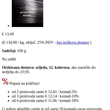
€ 13,49
(
€ 134,90 / kg
, uključ. 25% PDV
-
bez troškova dostave
)
Sadržaj:
100 g
Na zalihi
Očekivana dostava: srijeda, 12. kolovoza
, ako naručite do:
nedjelja do 23:59
.
Popust na količinu!
od 2 proizvoda samo
€ 12,81
/ komad
-5%
od 3 proizvoda samo
€ 12,14
/ komad
-10%
od 6 proizvoda samo
€ 11,06
/ komad
-18%
U našem skladištu ostalo je još samo 50 komada ovog proizvoda.