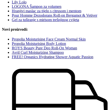
Lily Lolo
LOGONA Šampon za volumen
Hranjivi maslac za tijelo s citrusom i mentom
Pour Homme Dezodorans Roll-on Bergamot & Vetiver
Gel za tuširanje s mirisom trešnjinog cvijeta
Novi proizvodi:
Propolia Moisturising Face Cream Normal Skin
Propolia Moisturising Body Lotion
ROYS Beauty Pure Deo Roll-On Woman
Avril Curl Moisturizing Shampoo
FREE! Organics Hydrating Shower Aquatic Passion