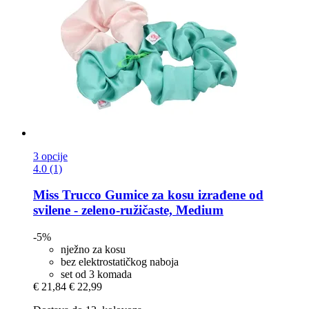
3 opcije
4.0 (1)
Miss Trucco
Gumice za kosu izrađene od
svilene -​ zeleno-​ružičaste, Medium
-5%
nježno za kosu
bez elektrostatičkog naboja
set od 3 komada
€ 21,84
€ 22,99