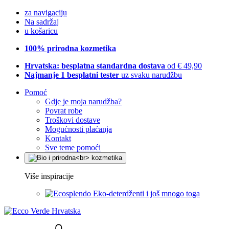
za navigaciju
Na sadržaj
u košaricu
100% prirodna kozmetika
Hrvatska: besplatna standardna dostava
od € 49,90
Najmanje 1 besplatni tester
uz svaku narudžbu
Pomoć
Gdje je moja narudžba?
Povrat robe
Troškovi dostave
Mogućnosti plaćanja
Kontakt
Sve teme pomoći
Više inspiracije
Eko-deterdženti i još mnogo toga