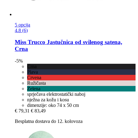
5 opcija
4.8 (6)
Miss Trucco
Jastučnica od svilenog satena,
Crna
-5%
Crna
Plava
Crvena
Ružičasta
Zelena
sprječava elektrostatički naboj
nježna za kožu i kosu
dimenzije: oko 74 x 50 cm
€ 79,31
€ 83,49
Besplatna dostava do 12. kolovoza