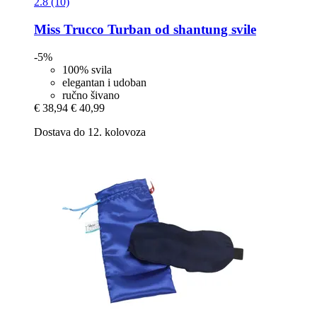
2.8 (10)
Miss Trucco
Turban od shantung svile
-5%
100% svila
elegantan i udoban
ručno šivano
€ 38,94
€ 40,99
Dostava do 12. kolovoza