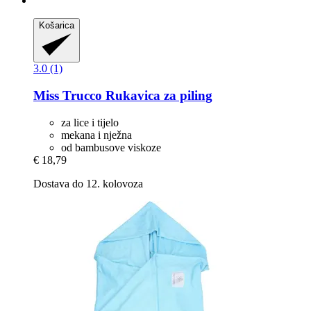
Košarica
3.0 (1)
Miss Trucco
Rukavica za piling
za lice i tijelo
mekana i nježna
od bambusove viskoze
€ 18,79
Dostava do 12. kolovoza