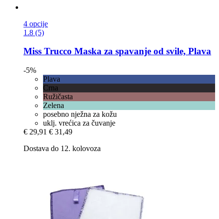
4 opcije
1.8 (5)
Miss Trucco
Maska za spavanje od svile, Plava
-5%
Plava
Crna
Ružičasta
Zelena
posebno nježna za kožu
uklj. vrećica za čuvanje
€ 29,91
€ 31,49
Dostava do 12. kolovoza