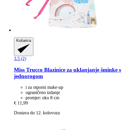
Košarica
3.5 (2)
Miss Trucco
Blazinice za uklanjanje šminke s
jednorogom
i za otporni make-up
ograničeno izdanje
promjer: oko 8 cm
€ 11,99
Dostava do 12. kolovoza