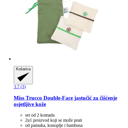
Košarica
3.7 (3)
Miss Trucco
Double-​Face jastučić za čišćenje
osjetljive kože
set od 2 komada
2u1 proizvod koji se može prati
od pamuka, konoplje i bambusa