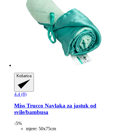
Košarica
4.4 (8)
Miss Trucco
Navlaka za jastuk od
svile/bambusa
-5%
mjere: 50x75cm