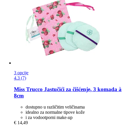
3 opcije
4.3 (7)
Miss Trucco
Jastučići za čišćenje, 3 komada à
8cm
dostupno u različitim veličinama
idealno za normalne tipove kože
i za vodootporni make-up
€ 14,49