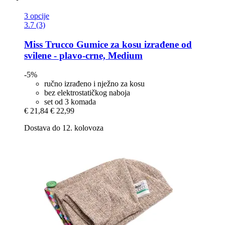
3 opcije
3.7 (3)
Miss Trucco
Gumice za kosu izrađene od
svilene -​ plavo-​crne, Medium
-5%
ručno izrađeno i nježno za kosu
bez elektrostatičkog naboja
set od 3 komada
€ 21,84
€ 22,99
Dostava do 12. kolovoza