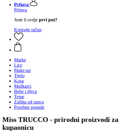
Prijava
Prijava
Jeste li ovdje
prvi put?
Kreirajte račun
Marke
Lice
Make-up
Tijelo
Kosa
Muškarci
Bebe i djeca
Teme
Zaštita od sunca
Posebne ponude
Miss TRUCCO - prirodni proizvodi za
kupaonicu