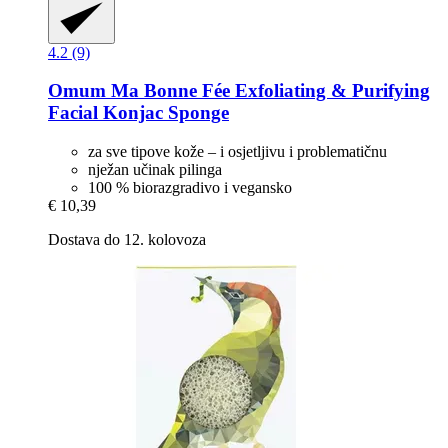
4.2 (9)
Omum
Ma Bonne Fée Exfoliating & Purifying
Facial Konjac Sponge
za sve tipove kože – i osjetljivu i problematičnu
nježan učinak pilinga
100 % biorazgradivo i vegansko
€ 10,39
Dostava do 12. kolovoza