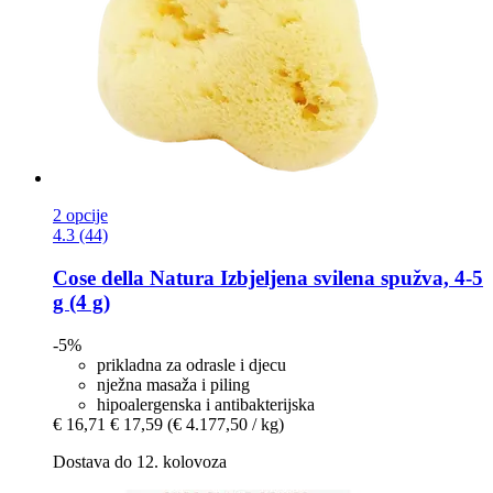
2 opcije
4.3 (44)
Cose della Natura
Izbjeljena svilena spužva, 4-​5
g (4 g)
-5%
prikladna za odrasle i djecu
nježna masaža i piling
hipoalergenska i antibakterijska
€ 16,71
€ 17,59
(€ 4.177,50 / kg)
Dostava do 12. kolovoza