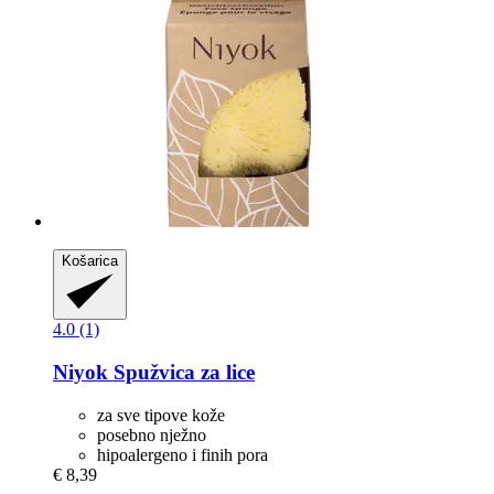
Košarica
4.0 (1)
Niyok
Spužvica za lice
za sve tipove kože
posebno nježno
hipoalergeno i finih pora
€ 8,39