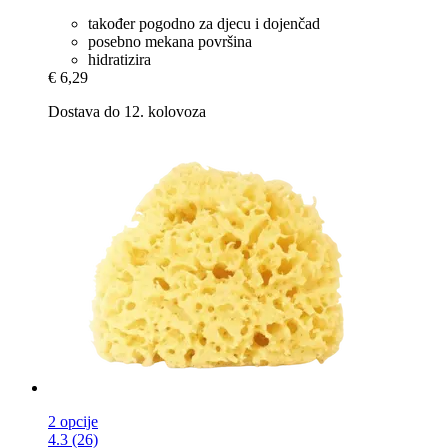
također pogodno za djecu i dojenčad
posebno mekana površina
hidratizira
€ 6,29
Dostava do 12. kolovoza
2 opcije
4.3 (26)