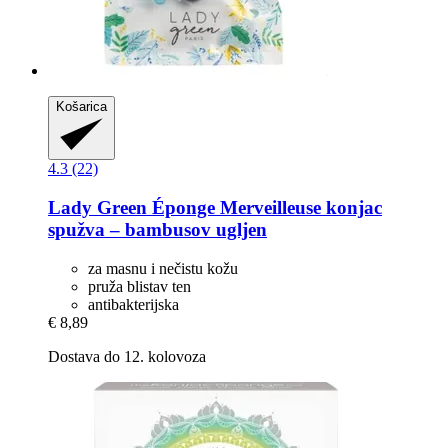
Košarica
4.3 (22)
Lady Green
Éponge Merveilleuse konjac
spužva – bambusov ugljen
za masnu i nečistu kožu
pruža blistav ten
antibakterijska
€ 8,89
Dostava do 12. kolovoza