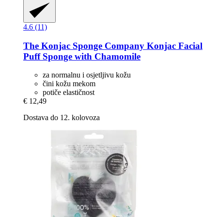
4.6 (11)
The Konjac Sponge Company
Konjac Facial
Puff Sponge with Chamomile
za normalnu i osjetljivu kožu
čini kožu mekom
potiče elastičnost
€ 12,49
Dostava do 12. kolovoza