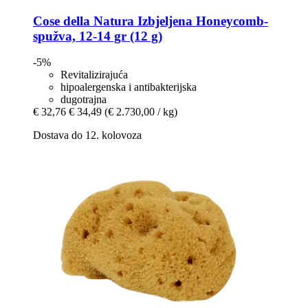
Cose della Natura
Izbjeljena Honeycomb-​
spužva, 12-​14 gr (12 g)
-5%
Revitalizirajuća
hipoalergenska i antibakterijska
dugotrajna
€ 32,76
€ 34,49
(€ 2.730,00 / kg)
Dostava do 12. kolovoza