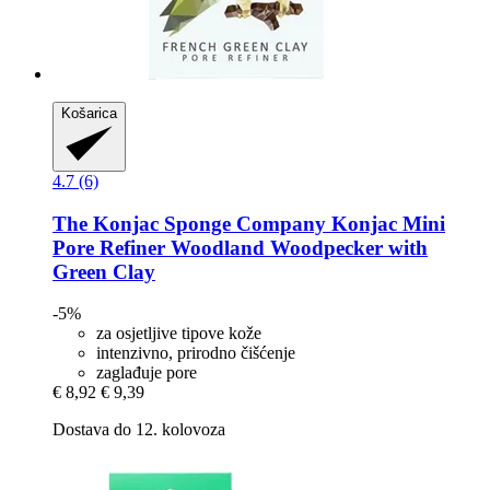
Košarica
4.7 (6)
The Konjac Sponge Company
Konjac Mini
Pore Refiner Woodland Woodpecker with
Green Clay
-5%
za osjetljive tipove kože
intenzivno, prirodno čišćenje
zaglađuje pore
€ 8,92
€ 9,39
Dostava do 12. kolovoza