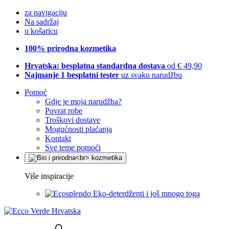
za navigaciju
Na sadržaj
u košaricu
100% prirodna kozmetika
Hrvatska: besplatna standardna dostava
od € 49,90
Najmanje 1 besplatni tester
uz svaku narudžbu
Pomoć
Gdje je moja narudžba?
Povrat robe
Troškovi dostave
Mogućnosti plaćanja
Kontakt
Sve teme pomoći
Više inspiracije
Eko-deterdženti i još mnogo toga