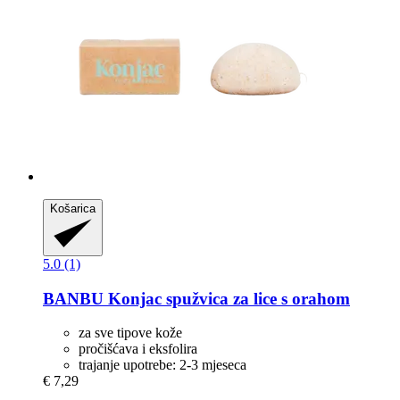
Košarica
5.0 (1)
BANBU
Konjac spužvica za lice s orahom
za sve tipove kože
pročišćava i eksfolira
trajanje upotrebe: 2-3 mjeseca
€ 7,29