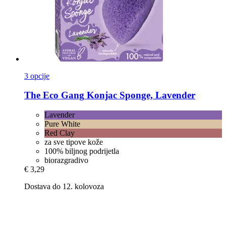
3 opcije
The Eco Gang
Konjac Sponge, Lavender
Lavender
Pure White
Red Clay
za sve tipove kože
100% biljnog podrijetla
biorazgradivo
€ 3,29
Dostava do 12. kolovoza