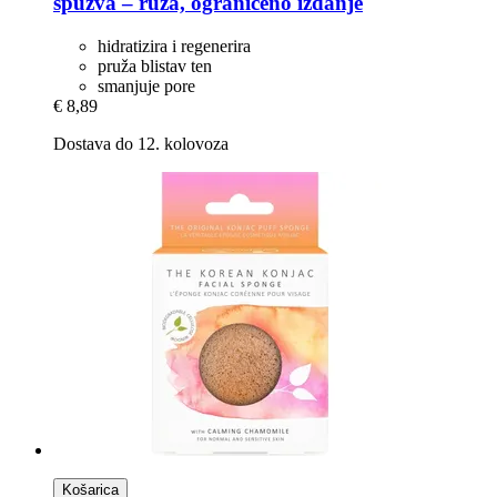
spužva – ruža, ograničeno izdanje
hidratizira i regenerira
pruža blistav ten
smanjuje pore
€ 8,89
Dostava do 12. kolovoza
Košarica