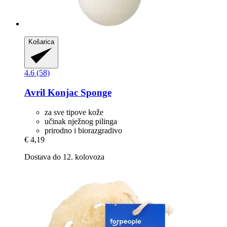
Košarica
4.6 (58)
Avril
Konjac Sponge
za sve tipove kože
učinak nježnog pilinga
prirodno i biorazgradivo
€ 4,19
Dostava do 12. kolovoza