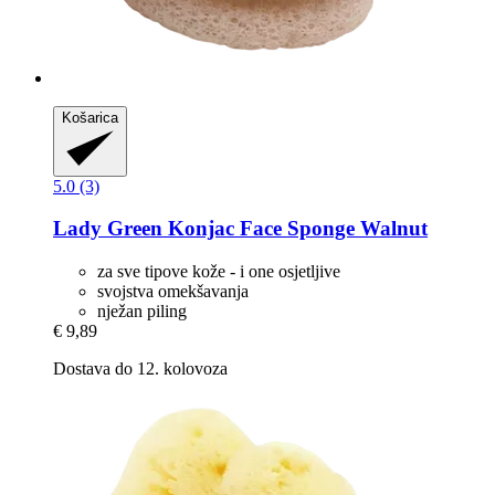
Košarica
5.0 (3)
Lady Green
Konjac Face Sponge Walnut
za sve tipove kože - i one osjetljive
svojstva omekšavanja
nježan piling
€ 9,89
Dostava do 12. kolovoza