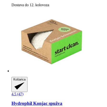
Dostava do 12. kolovoza
Košarica
4.5 (47)
Hydrophil
Konjac spužva