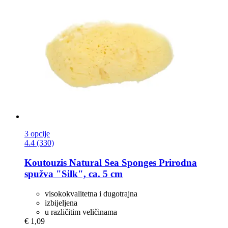
3 opcije
4.4 (330)
Koutouzis Natural Sea Sponges
Prirodna
spužva "Silk", ca. 5 cm
visokokvalitetna i dugotrajna
izbijeljena
u različitim veličinama
€ 1,09