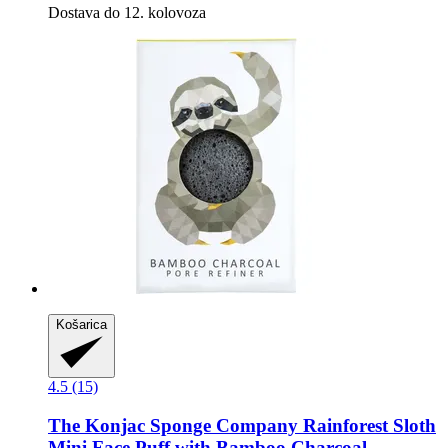
Dostava do 12. kolovoza
Košarica
4.5 (15)
The Konjac Sponge Company
Rainforest Sloth
Mini Face Puff with Bamboo Charcoal