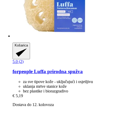
Košarica
5.0 (2)
forpeople
Luffa prirodna spužva
za sve tipove kože - uključujući i osjetljivu
uklanja mrtve stanice kože
bez plastike i biorazgradivo
€ 5,19
Dostava do 12. kolovoza