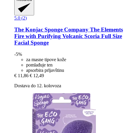
5.0 (2)
The Konjac Sponge Company
The Elements
Fire with Purifying Volcanic Scoria Full Size
Facial Sponge
-5%
za masne tipove kože
pomlađuje ten
apsorbira prljavštinu
€ 11,86
€ 12,49
Dostava do 12. kolovoza