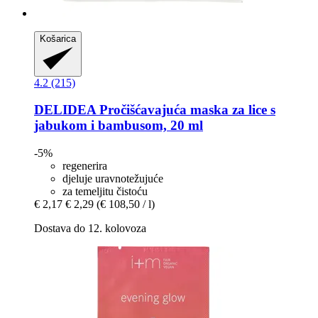
Košarica
4.2 (215)
DELIDEA
Pročišćavajuća maska za lice s
jabukom i bambusom, 20 ml
-5%
regenerira
djeluje uravnotežujuće
za temeljitu čistoću
€ 2,17
€ 2,29
(€ 108,50 / l)
Dostava do 12. kolovoza