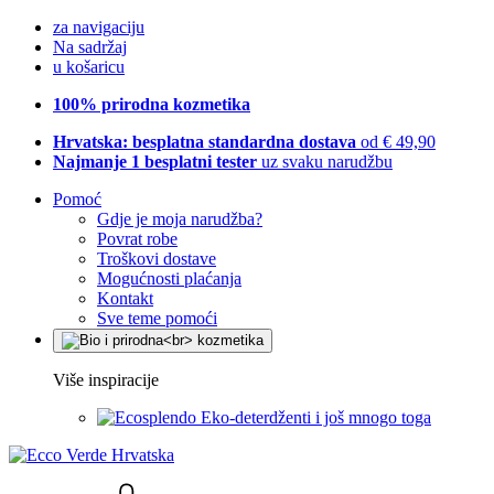
za navigaciju
Na sadržaj
u košaricu
100% prirodna kozmetika
Hrvatska: besplatna standardna dostava
od € 49,90
Najmanje 1 besplatni tester
uz svaku narudžbu
Pomoć
Gdje je moja narudžba?
Povrat robe
Troškovi dostave
Mogućnosti plaćanja
Kontakt
Sve teme pomoći
Više inspiracije
Eko-deterdženti i još mnogo toga