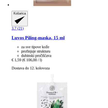
Košarica
3.7 (21)
Luvos
Piling-​maska, 15 ml
za sve tipove kože
profinjuje strukturu
dubinski pročišćava
€ 1,59
(€ 106,00 / l)
Dostava do 12. kolovoza