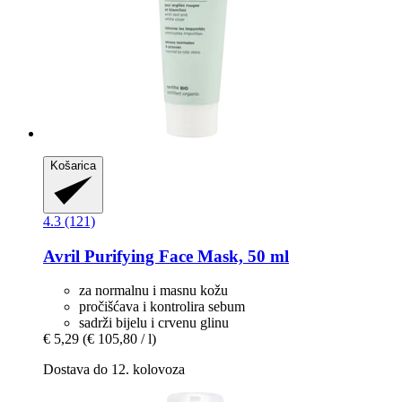
Košarica
4.3 (121)
Avril
Purifying Face Mask, 50 ml
za normalnu i masnu kožu
pročišćava i kontrolira sebum
sadrži bijelu i crvenu glinu
€ 5,29
(€ 105,80 / l)
Dostava do 12. kolovoza