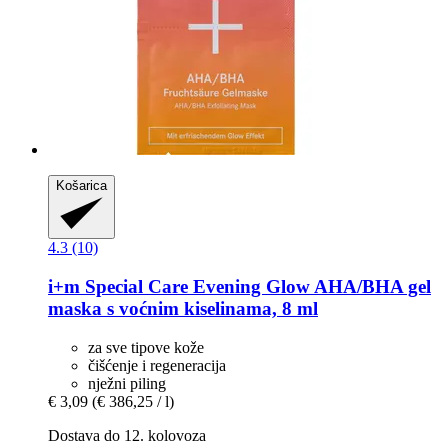
Košarica
4.3 (10)
i+m
Special Care Evening Glow AHA/BHA gel
maska s voćnim kiselinama, 8 ml
za sve tipove kože
čišćenje i regeneracija
nježni piling
€ 3,09
(€ 386,25 / l)
Dostava do 12. kolovoza