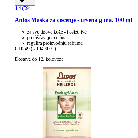
4.4 (59)
Antos
Maska za čišćenje -​ crvena glina, 100 ml
za sve tipove kože - i osjetljive
pročišćavajući učinak
regulira proizvodnju sebuma
€ 10,49
(€ 104,90 / l)
Dostava do 12. kolovoza