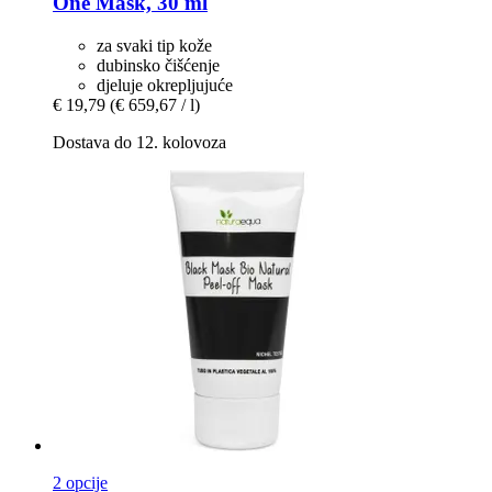
One Mask, 30 ml
za svaki tip kože
dubinsko čišćenje
djeluje okrepljujuće
€ 19,79
(€ 659,67 / l)
Dostava do 12. kolovoza
2 opcije