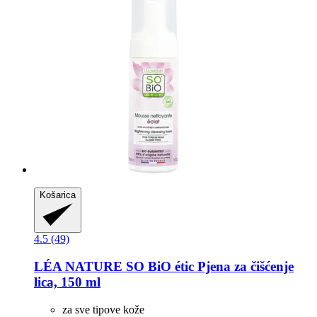
Košarica
4.5 (49)
LÉA NATURE SO BiO étic
Pjena za čišćenje
lica, 150 ml
za sve tipove kože