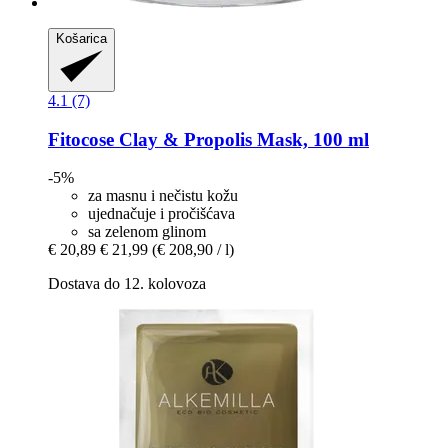
Košarica
4.1 (7)
Fitocose
Clay & Propolis Mask, 100 ml
-5%
za masnu i nečistu kožu
ujednačuje i pročišćava
sa zelenom glinom
€ 20,89
€ 21,99
(€ 208,90 / l)
Dostava do 12. kolovoza