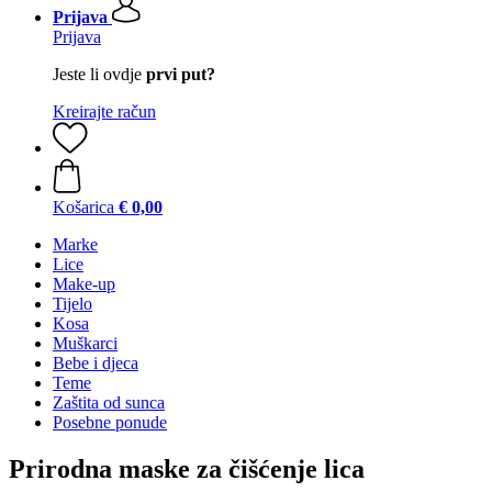
Prijava
Prijava
Jeste li ovdje
prvi put?
Kreirajte račun
Košarica
€ 0,00
Marke
Lice
Make-up
Tijelo
Kosa
Muškarci
Bebe i djeca
Teme
Zaštita od sunca
Posebne ponude
Prirodna maske za čišćenje lica