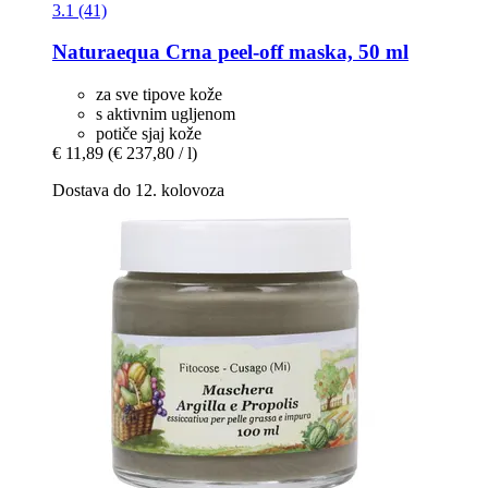
3.1 (41)
Naturaequa
Crna peel-​off maska, 50 ml
za sve tipove kože
s aktivnim ugljenom
potiče sjaj kože
€ 11,89
(€ 237,80 / l)
Dostava do 12. kolovoza