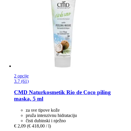
2 opcije
3.7 (61)
CMD Naturkosmetik
Rio de Coco piling
maska, 5 ml
za sve tipove kože
pruža intenzivnu hidrataciju
čisti dubinski i nježno
€ 2,09
(€ 418,00 / l)