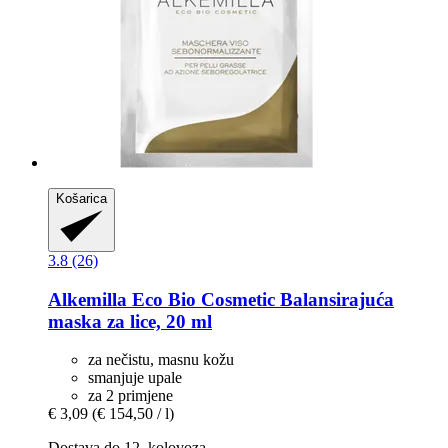
Košarica
3.8 (26)
Alkemilla Eco Bio Cosmetic
Balansirajuća
maska za lice, 20 ml
za nečistu, masnu kožu
smanjuje upale
za 2 primjene
€ 3,09
(€ 154,50 / l)
Dostava do 12. kolovoza