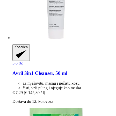
Košarica
3.8 (6)
Avril
3in1 Cleanser, 50 ml
za mješovitu, masnu i nečistu kožu
čisti, vrši piling i njeguje kao maska
€ 7,29
(€ 145,80 / l)
Dostava do 12. kolovoza