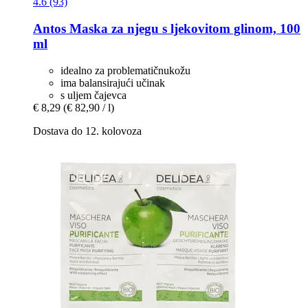
4.6 (93)
Antos
Maska za njegu s ljekovitom glinom, 100
ml
idealno za problematičnukožu
ima balansirajući učinak
s uljem čajevca
€ 8,29
(€ 82,90 / l)
Dostava do 12. kolovoza