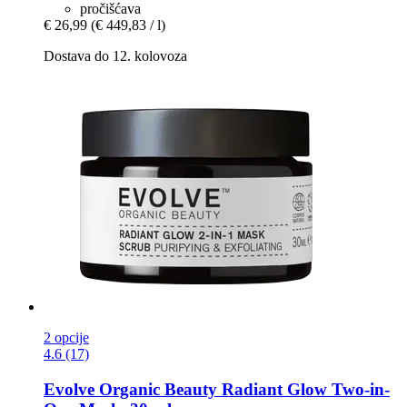
pročišćava
€ 26,99
(€ 449,83 / l)
Dostava do 12. kolovoza
2 opcije
4.6 (17)
Evolve Organic Beauty
Radiant Glow Two-​in-​