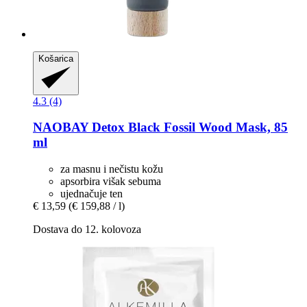
Košarica
4.3 (4)
NAOBAY
Detox Black Fossil Wood Mask, 85
ml
za masnu i nečistu kožu
apsorbira višak sebuma
ujednačuje ten
€ 13,59
(€ 159,88 / l)
Dostava do 12. kolovoza