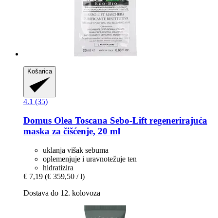
Košarica
4.1 (35)
Domus Olea Toscana
Sebo-​Lift regenerirajuća
maska za čišćenje, 20 ml
uklanja višak sebuma
oplemenjuje i uravnotežuje ten
hidratizira
€ 7,19
(€ 359,50 / l)
Dostava do 12. kolovoza