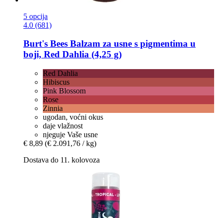
5 opcija
4.0 (681)
Burt's Bees
Balzam za usne s pigmentima u
boji, Red Dahlia (4,25 g)
Red Dahlia
Hibiscus
Pink Blossom
Rose
Zinnia
ugodan, voćni okus
daje vlažnost
njeguje Vaše usne
€ 8,89
(€ 2.091,76 / kg)
Dostava do 11. kolovoza