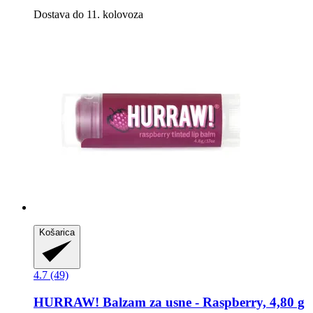
Dostava do 11. kolovoza
Košarica
4.7 (49)
HURRAW!
Balzam za usne -​ Raspberry, 4,80 g