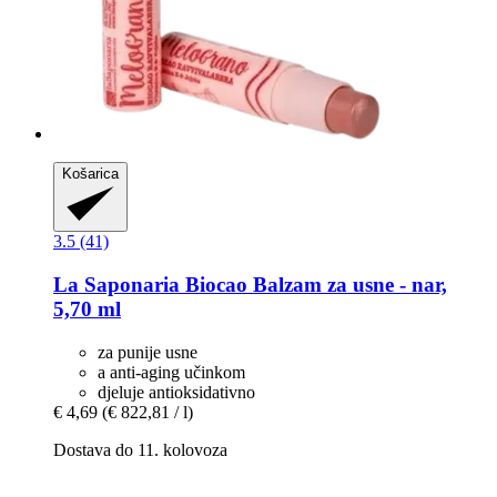
Košarica
3.5 (41)
La Saponaria
Biocao Balzam za usne -​ nar,
5,70 ml
za punije usne
a anti-aging učinkom
djeluje antioksidativno
€ 4,69
(€ 822,81 / l)
Dostava do 11. kolovoza