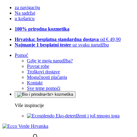
za navigaciju
Na sadržaj
u košaricu
100% prirodna kozmetika
Hrvatska: besplatna standardna dostava
od € 49,90
Najmanje 1 besplatni tester
uz svaku narudžbu
Pomoć
Gdje je moja narudžba?
Povrat robe
Troškovi dostave
Mogućnosti plaćanja
Kontakt
Sve teme pomoći
Više inspiracije
Eko-deterdženti i još mnogo toga