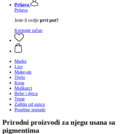
Prijava
Prijava
Jeste li ovdje
prvi put?
Kreirajte račun
Marke
Lice
Make-up
Tijelo
Kosa
Muškarci
Bebe i djeca
Teme
Zaštita od sunca
Posebne ponude
Prirodni proizvodi za njegu usana sa
pigmentima