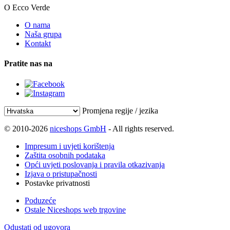
O Ecco Verde
O nama
Naša grupa
Kontakt
Pratite nas na
Promjena regije / jezika
© 2010-2026
niceshops GmbH
- All rights reserved.
Impresum i uvjeti korištenja
Zaštita osobnih podataka
Opći uvjeti poslovanja i pravila otkazivanja
Izjava o pristupačnosti
Postavke privatnosti
Poduzeće
Ostale Niceshops web trgovine
Odustati od ugovora