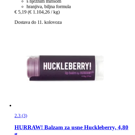
s nježnim mirisom
hranjiva, biljna formula
€ 5,19
(€ 1.104,26 / kg)
Dostava do 11. kolovoza
2.3 (3)
HURRAW!
Balzam za usne Huckleberry, 4,80
g