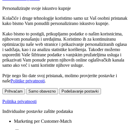
Personalizirajte svoje iskustvo kupnje
Kolačiće i druge tehnologije koristimo samo uz Vaš osobni pristanak
kako bismo Vam ponudili personalizirano iskustvo kupnje.
Kako bismo to postigli, prikupljamo podatke o našim korisnicima,
njihovom ponašanju i uređajima. Koristimo ih za kontinuiranu
optimizaciju naše web stranice i prikazivanje personaliziranih oglasa
i sadržaja, kao i za analizu statistike korištenja. Također možemo
usporediti Vaše šifrirane podatke s vanjskim pružateljima usluga i
prikazivati Vam ponude putem njihovih online oglašivačkih kanala
samo ako već i sami koristite njihove usluge.
Prije nego što date svoj pristanak, molimo provjerite postavke i
naše
Politike privatnosti
.
Prihvaćam
Samo obavezno
Podešavanje postavki
Politika privatnosti
Individualne postavke zaštite podataka
Marketing per Customer-Match