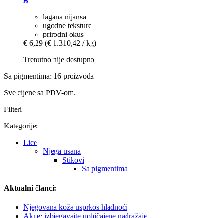
lagana nijansa
ugodne teksture
prirodni okus
€ 6,29
(€ 1.310,42 / kg)
Trenutno nije dostupno
Sa pigmentima: 16 proizvoda
Sve cijene sa PDV-om.
Filteri
Kategorije:
Lice
Njega usana
Stikovi
Sa pigmentima
Aktualni članci:
Njegovana koža usprkos hladnoći
Akne: izbjegavajte uobičajene nadražaje