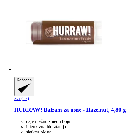
Košarica
3.5 (17)
HURRAW!
Balzam za usne -​ Hazelnut, 4,80 g
daje nježnu smeđu boju
intenzivna hidratacija
slatkog okusa