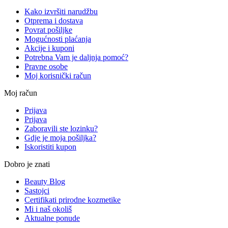
Kako izvršiti narudžbu
Otprema i dostava
Povrat pošiljke
Mogućnosti plaćanja
Akcije i kuponi
Potrebna Vam je daljnja pomoć?
Pravne osobe
Moj korisnički račun
Moj račun
Prijava
Prijava
Zaboravili ste lozinku?
Gdje je moja pošiljka?
Iskoristiti kupon
Dobro je znati
Beauty Blog
Sastojci
Certifikati prirodne kozmetike
Mi i naš okoliš
Aktualne ponude