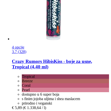
4 opcije
3.7 (328)
Crazy Rumors
HibisKiss -​ boje za usne,
Tropical (4,40 ml)
Tropical
Breeze
Coral
Pearl
dostupno u 6 super boja
s finim jojoba uljima i shea maslacem
prirodno i veganski
€ 5,89
(€ 1.338,64 / l)