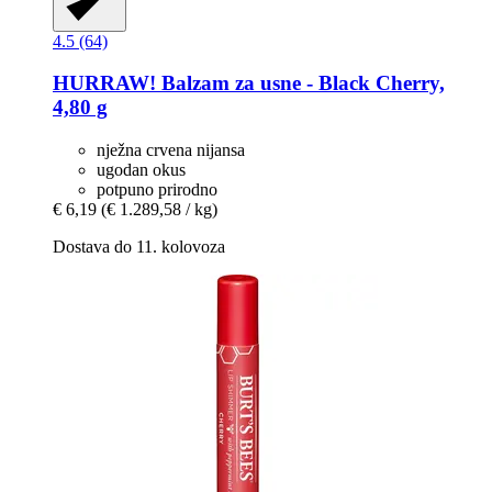
4.5 (64)
HURRAW!
Balzam za usne -​ Black Cherry,
4,80 g
nježna crvena nijansa
ugodan okus
potpuno prirodno
€ 6,19
(€ 1.289,58 / kg)
Dostava do 11. kolovoza