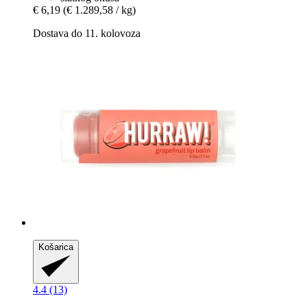
€ 6,19
(€ 1.289,58 / kg)
Dostava do 11. kolovoza
Košarica
4.4 (13)