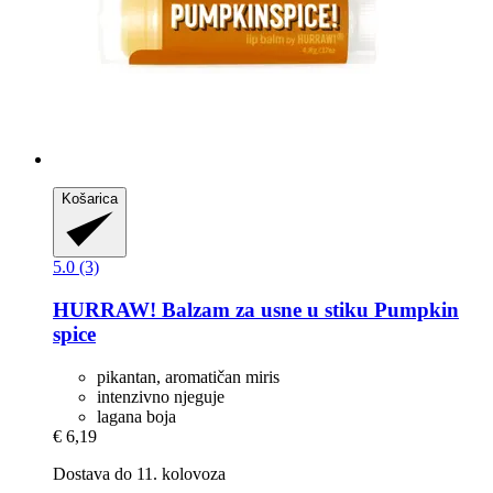
Košarica
5.0 (3)
HURRAW!
Balzam za usne u stiku Pumpkin
spice
pikantan, aromatičan miris
intenzivno njeguje
lagana boja
€ 6,19
Dostava do 11. kolovoza