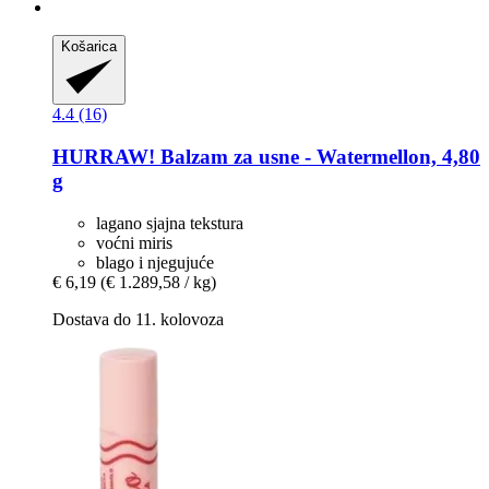
Košarica
4.4 (16)
HURRAW!
Balzam za usne -​ Watermellon, 4,80
g
lagano sjajna tekstura
voćni miris
blago i njegujuće
€ 6,19
(€ 1.289,58 / kg)
Dostava do 11. kolovoza