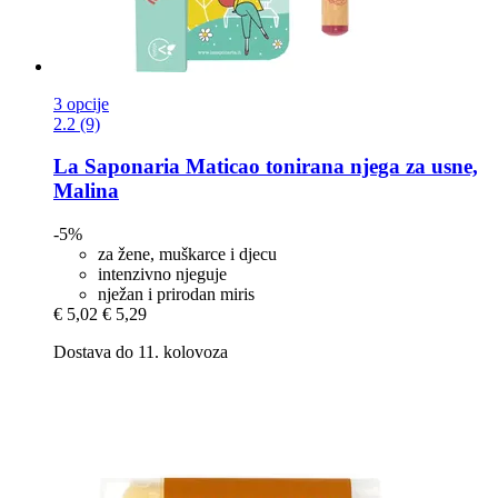
3 opcije
2.2 (9)
La Saponaria
Maticao tonirana njega za usne,
Malina
-5%
za žene, muškarce i djecu
intenzivno njeguje
nježan i prirodan miris
€ 5,02
€ 5,29
Dostava do 11. kolovoza