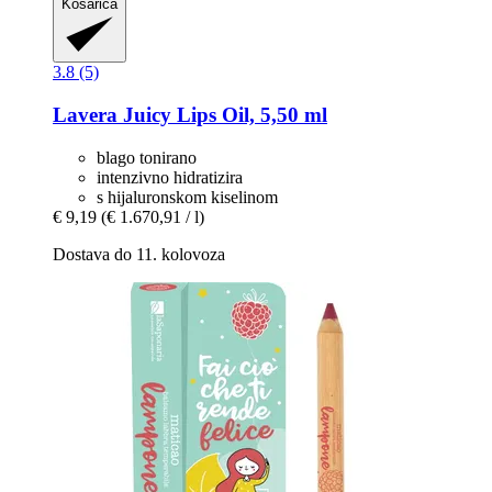
Košarica
3.8 (5)
Lavera
Juicy Lips Oil, 5,50 ml
blago tonirano
intenzivno hidratizira
s hijaluronskom kiselinom
€ 9,19
(€ 1.670,91 / l)
Dostava do 11. kolovoza