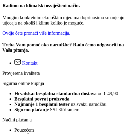
Radimo na klimatski osviješteni način.
Mnogim konkretnim ekološkim mjerama doprinosimo smanjenju
utjecaja na okoliš i klimu koliko je moguće.
Ovdje ćete pronaći više informacija.
Treba Vam pomoć oko narudžbe? Rado ćemo odgovoriti na
Vaša pitanja.
Kontakt
Provjerena kvaliteta
Sigurna online kupnja
Hrvatska: besplatna standardna dostava
od € 49,90
Besplatni povrat proizvoda
Najmanje 1 besplatni tester
uz svaku narudžbu
Sigurno plaćanje
SSL šifriranjem
Načini plaćanja
Pouzećem