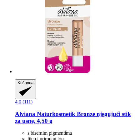
Košarica
4.0 (111)
Alviana Naturkosmetik
Bronze njegujući stik
za usne, 4,50 g
s bisernim pigmentima
lijep i prirodan ton