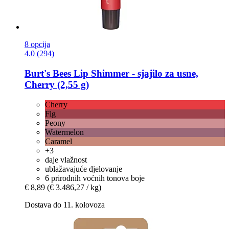
8 opcija
4.0 (294)
Burt's Bees
Lip Shimmer -​ sjajilo za usne,
Cherry (2,55 g)
Cherry
Fig
Peony
Watermelon
Caramel
+3
daje vlažnost
ublažavajuće djelovanje
6 prirodnih voćnih tonova boje
€ 8,89
(€ 3.486,27 / kg)
Dostava do 11. kolovoza