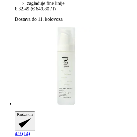
zaglađuje fine linije
€ 32,49
(€ 649,80 / l)
Dostava do 11. kolovoza
Košarica
4.9 (14)