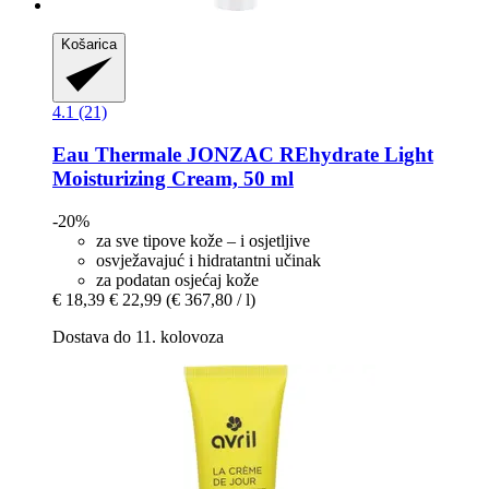
Košarica
4.1 (21)
Eau Thermale JONZAC
REhydrate Light
Moisturizing Cream, 50 ml
-20%
za sve tipove kože – i osjetljive
osvježavajuć i hidratantni učinak
za podatan osjećaj kože
€ 18,39
€ 22,99
(€ 367,80 / l)
Dostava do 11. kolovoza