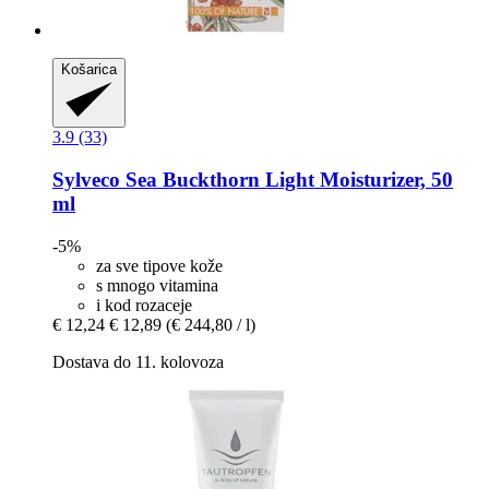
Košarica
3.9 (33)
Sylveco
Sea Buckthorn Light Moisturizer, 50
ml
-5%
za sve tipove kože
s mnogo vitamina
i kod rozaceje
€ 12,24
€ 12,89
(€ 244,80 / l)
Dostava do 11. kolovoza