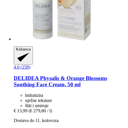
Košarica
4.0 (258)
DELIDEA
Physalis & Orange Blossoms
Soothing Face Cream, 50 ml
hidratizira
nježne teksture
štiti i umiruje
€ 13,99
(€ 279,80 / l)
Dostava do 11. kolovoza