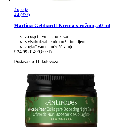
2 opcije
4.4 (337)
Martina Gebhardt
Krema s ružom, 50 ml
za osjetljivu i suhu kožu
s visokokvalitetnim ružinim uljem
zaglađivanje i učvršćivanje
€ 24,99
(€ 499,80 / l)
Dostava do 11. kolovoza