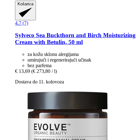
Košarica
4.7 (7)
Sylveco
Sea Buckthorn and Birch Moisturizing
Cream with Betulin, 50 ml
za kožu sklonu alergijama
umirujući i regenerirajući učinak
bez parfema
€ 13,69
(€ 273,80 / l)
Dostava do 11. kolovoza