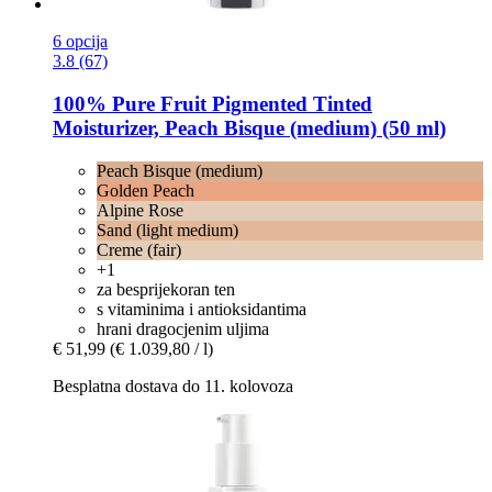
6 opcija
3.8 (67)
100% Pure
Fruit Pigmented Tinted
Moisturizer, Peach Bisque (medium) (50 ml)
Peach Bisque (medium)
Golden Peach
Alpine Rose
Sand (light medium)
Creme (fair)
+1
za besprijekoran ten
s vitaminima i antioksidantima
hrani dragocjenim uljima
€ 51,99
(€ 1.039,80 / l)
Besplatna dostava do 11. kolovoza