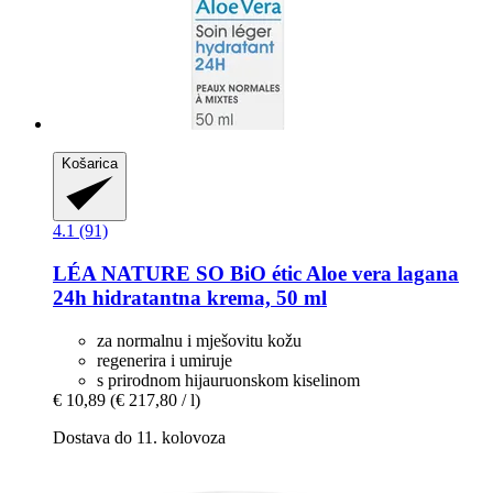
Košarica
4.1 (91)
LÉA NATURE SO BiO étic
Aloe vera lagana
24h hidratantna krema, 50 ml
za normalnu i mješovitu kožu
regenerira i umiruje
s prirodnom hijauruonskom kiselinom
€ 10,89
(€ 217,80 / l)
Dostava do 11. kolovoza