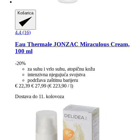
Košarica
4.4 (16)
Eau Thermale JONZAC
Miraculous Cream,
100 ml
-20%
za suhu i vrlo suhu, atopičnu kožu
intenzivna njegujuća svojstva
podržava zaštitnu barijeru
€ 22,39
€ 27,99
(€ 223,90 / l)
Dostava do 11. kolovoza