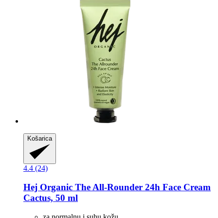
Košarica
4.4 (24)
Hej Organic
The All-​Rounder 24h Face Cream
Cactus, 50 ml
za normalnu i suhu kožu