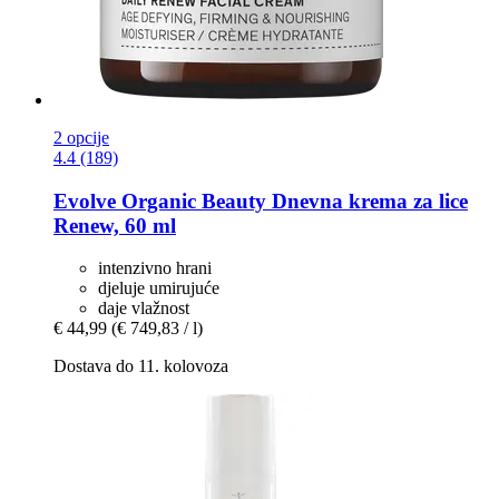
2 opcije
4.4 (189)
Evolve Organic Beauty
Dnevna krema za lice
Renew, 60 ml
intenzivno hrani
djeluje umirujuće
daje vlažnost
€ 44,99
(€ 749,83 / l)
Dostava do 11. kolovoza