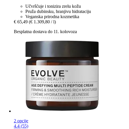
Učvršćuje i tonizira zrelu kožu
Pruža dubinsku, hranjivu hidrataciju
Veganska prirodna kozmetika
€ 65,49
(€ 1.309,80 / l)
Besplatna dostava do 11. kolovoza
2 opcije
4.4 (55)