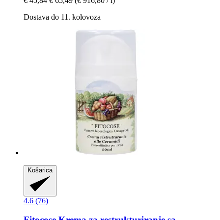
€ 45,84
€ 65,49
(€ 916,80 / l)
Dostava do 11. kolovoza
Košarica
4.6 (76)
Fitocose
Krema za restrukturiranje sa