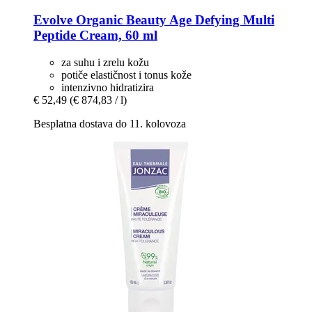
Evolve Organic Beauty
Age Defying Multi
Peptide Cream, 60 ml
za suhu i zrelu kožu
potiče elastičnost i tonus kože
intenzivno hidratizira
€ 52,49
(€ 874,83 / l)
Besplatna dostava do 11. kolovoza