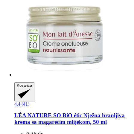
Košarica
4.4 (41)
LÉA NATURE SO BiO étic
Nježna hranljiva
krema sa magarećim mlijekom, 50 ml
štiti kožu