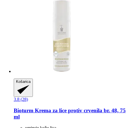
Košarica
3.8 (28)
Bioturm
Krema za lice protiv crvenila br. 48, 75
ml
umiruje kožu lica