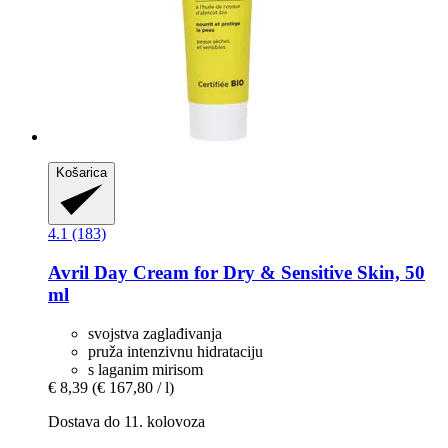
Košarica
4.1 (183)
Avril
Day Cream for Dry & Sensitive Skin, 50
ml
svojstva zaglađivanja
pruža intenzivnu hidrataciju
s laganim mirisom
€ 8,39
(€ 167,80 / l)
Dostava do 11. kolovoza