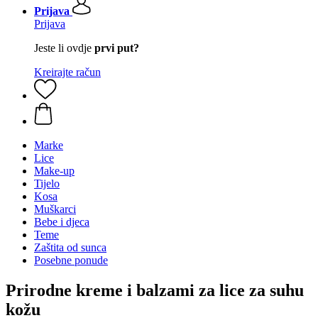
Prijava
Prijava
Jeste li ovdje
prvi put?
Kreirajte račun
Marke
Lice
Make-up
Tijelo
Kosa
Muškarci
Bebe i djeca
Teme
Zaštita od sunca
Posebne ponude
Prirodne kreme i balzami za lice za suhu
kožu