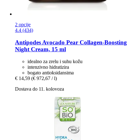
2 opcije
4.4 (434)
Antipodes
Avocado Pear Collagen-​Boosting
Night Cream, 15 ml
idealno za zrelu i suhu kožu
intenzivno hidratizira
bogato antioksidansima
€ 14,59
(€ 972,67 / l)
Dostava do 11. kolovoza