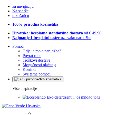
za navigaciju
Na sadržaj
u košaricu
100% prirodna kozmetika
Hrvatska: besplatna standardna dostava
od € 49,90
Najmanje 1 besplatni tester
uz svaku narudžbu
Pomoć
Gdje je moja narudžba?
Povrat robe
Troškovi dostave
Mogućnosti plaćanja
Kontakt
Sve teme pomoći
Više inspiracije
Eko-deterdženti i još mnogo toga