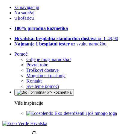
za navigaciju
Na sadržaj
u košaricu
100% prirodna kozmetika
Hrvatska: besplatna standardna dostava
od € 49,90
Najmanje 1 besplatni tester
uz svaku narudžbu
Pomoć
Gdje je moja narudžba?
Povrat robe
Troškovi dostave
Mogućnosti plaćanja
Kontakt
Sve teme pomoći
Više inspiracije
Eko-deterdženti i još mnogo toga