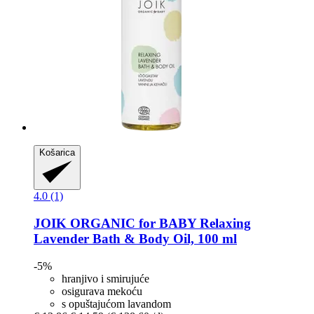
Košarica
4.0 (1)
JOIK ORGANIC
for BABY Relaxing
Lavender Bath & Body Oil, 100 ml
-5%
hranjivo i smirujuće
osigurava mekoću
s opuštajućom lavandom