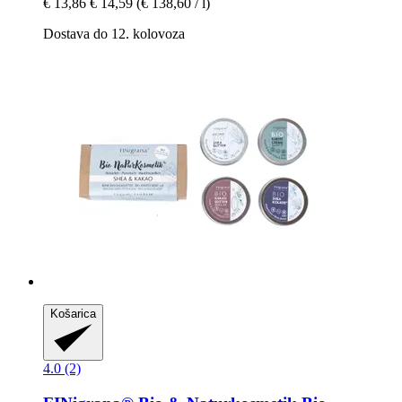
€ 13,86
€ 14,59
(€ 138,60 / l)
Dostava do 12. kolovoza
Košarica
4.0 (2)