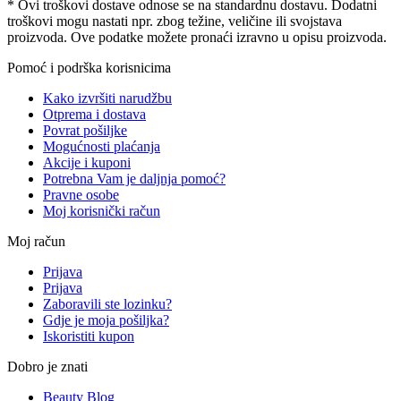
* Ovi troškovi dostave odnose se na standardnu ​​dostavu. Dodatni
troškovi mogu nastati npr. zbog težine, veličine ili svojstava
proizvoda. Ove podatke možete pronaći izravno u opisu proizvoda.
Pomoć i podrška korisnicima
Kako izvršiti narudžbu
Otprema i dostava
Povrat pošiljke
Mogućnosti plaćanja
Akcije i kuponi
Potrebna Vam je daljnja pomoć?
Pravne osobe
Moj korisnički račun
Moj račun
Prijava
Prijava
Zaboravili ste lozinku?
Gdje je moja pošiljka?
Iskoristiti kupon
Dobro je znati
Beauty Blog