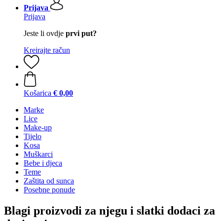
Prijava
Prijava
Jeste li ovdje
prvi put?
Kreirajte račun
Košarica
€ 0,00
Marke
Lice
Make-up
Tijelo
Kosa
Muškarci
Bebe i djeca
Teme
Zaštita od sunca
Posebne ponude
Blagi proizvodi za njegu i slatki dodaci za