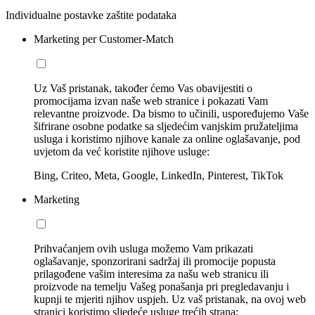
Individualne postavke zaštite podataka
Marketing per Customer-Match
Uz Vaš pristanak, također ćemo Vas obavijestiti o
promocijama izvan naše web stranice i pokazati Vam
relevantne proizvode. Da bismo to učinili, uspoređujemo Vaše
šifrirane osobne podatke sa sljedećim vanjskim pružateljima
usluga i koristimo njihove kanale za online oglašavanje, pod
uvjetom da već koristite njihove usluge:
Bing, Criteo, Meta, Google, LinkedIn, Pinterest, TikTok
Marketing
Prihvaćanjem ovih usluga možemo Vam prikazati
oglašavanje, sponzorirani sadržaj ili promocije popusta
prilagođene vašim interesima za našu web stranicu ili
proizvode na temelju Vašeg ponašanja pri pregledavanju i
kupnji te mjeriti njihov uspjeh. Uz vaš pristanak, na ovoj web
stranici koristimo sljedeće usluge trećih strana: