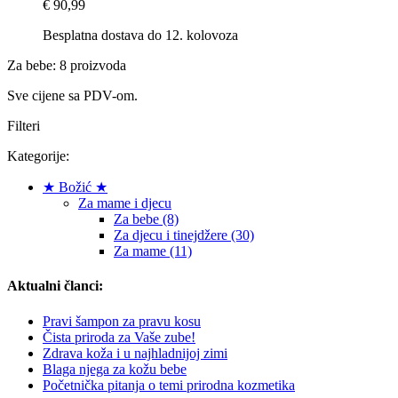
€ 90,99
Besplatna dostava do 12. kolovoza
Za bebe: 8 proizvoda
Sve cijene sa PDV-om.
Filteri
Kategorije:
★ Božić ★
Za mame i djecu
Za bebe (8)
Za djecu i tinejdžere (30)
Za mame (11)
Aktualni članci:
Pravi šampon za pravu kosu
Čista priroda za Vaše zube!
Zdrava koža i u najhladnijoj zimi
Blaga njega za kožu bebe
Početnička pitanja o temi prirodna kozmetika