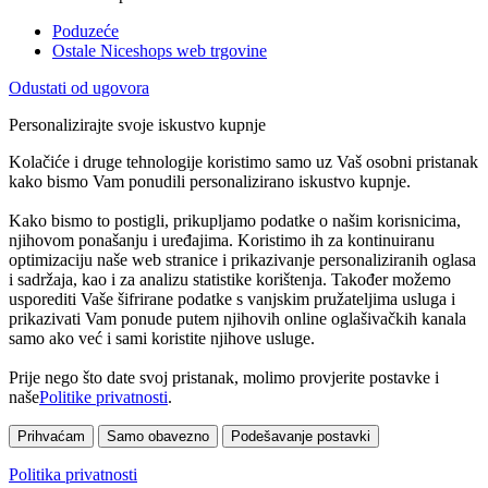
Poduzeće
Ostale Niceshops web trgovine
Odustati od ugovora
Personalizirajte svoje iskustvo kupnje
Kolačiće i druge tehnologije koristimo samo uz Vaš osobni pristanak
kako bismo Vam ponudili personalizirano iskustvo kupnje.
Kako bismo to postigli, prikupljamo podatke o našim korisnicima,
njihovom ponašanju i uređajima. Koristimo ih za kontinuiranu
optimizaciju naše web stranice i prikazivanje personaliziranih oglasa
i sadržaja, kao i za analizu statistike korištenja. Također možemo
usporediti Vaše šifrirane podatke s vanjskim pružateljima usluga i
prikazivati Vam ponude putem njihovih online oglašivačkih kanala
samo ako već i sami koristite njihove usluge.
Prije nego što date svoj pristanak, molimo provjerite postavke i
naše
Politike privatnosti
.
Prihvaćam
Samo obavezno
Podešavanje postavki
Politika privatnosti