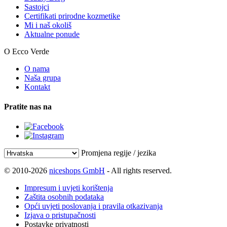
Sastojci
Certifikati prirodne kozmetike
Mi i naš okoliš
Aktualne ponude
O Ecco Verde
O nama
Naša grupa
Kontakt
Pratite nas na
Promjena regije / jezika
© 2010-2026
niceshops GmbH
- All rights reserved.
Impresum i uvjeti korištenja
Zaštita osobnih podataka
Opći uvjeti poslovanja i pravila otkazivanja
Izjava o pristupačnosti
Postavke privatnosti