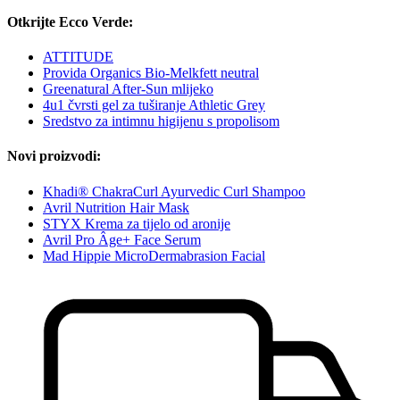
Otkrijte Ecco Verde:
ATTITUDE
Provida Organics Bio-Melkfett neutral
Greenatural After-Sun mlijeko
4u1 čvrsti gel za tuširanje Athletic Grey
Sredstvo za intimnu higijenu s propolisom
Novi proizvodi:
Khadi® ChakraCurl Ayurvedic Curl Shampoo
Avril Nutrition Hair Mask
STYX Krema za tijelo od aronije
Avril Pro Âge+ Face Serum
Mad Hippie MicroDermabrasion Facial