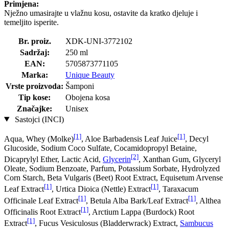
Primjena:
Nježno umasirajte u vlažnu kosu, ostavite da kratko djeluje i
temeljito isperite.
Br. proiz.
XDK-UNI-3772102
Sadržaj:
250 ml
EAN:
5705873771105
Marka:
Unique Beauty
Vrste proizvoda:
Šamponi
Tip kose:
Obojena kosa
Značajke:
Unisex
Sastojci (INCI)
[1]
[1]
Aqua, Whey (Molke)
, Aloe Barbadensis Leaf Juice
, Decyl
Glucoside, Sodium Coco­ Sulfate, Cocamidopropyl Betaine,
[2]
Dicaprylyl Ether, Lactic Acid,
Glycerin
, Xanthan Gum, Glyceryl
Oleate, Sodium Benzoate, Parfum, Potassium Sorbate, Hydrolyzed
Corn Starch, Beta Vulgaris (Beet) Root Extract, Equisetum Arvense
[1]
[1]
Leaf Extract
, Urtica Dioica (Nettle) Extract
, Taraxacum
[1]
[1]
Officinale Leaf Extract
, Betula Alba Bark/Leaf Extract
, Althea
[1]
Officinalis Root Extract
, Arctium Lappa (Burdock) Root
[1]
Extract
, Fucus Vesiculosus (Bladderwrack) Extract,
Sambucus