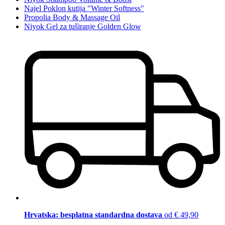
Najel Poklon kutija "Winter Softness"
Propolia Body & Massage Oil
Niyok Gel za tuširanje Golden Glow
Hrvatska: besplatna standardna dostava
od € 49,90