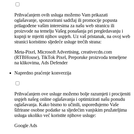
Prihvaćanjem ovih usluga možemo Vam prikazati
oglašavanje, sponzorirani sadržaj ili promocije popusta
prilagođene vašim interesima za našu web stranicu ili
proizvode na temelju Vašeg ponašanja pri pregledavanju i
kupnji te mjeriti njihov uspjeh. Uz vaš pristanak, na ovoj web
stranici koristimo sljedeće usluge trećih strana:
Meta-Pixel, Microsoft Advertising, creativecdn.com
(RTBHouse), TikTok Pixel, Preporuke proizvoda temeljene
na klikovima, Ads Defender
Napredno praćenje konverzija
Prihvaćanjem ove usluge možemo bolje razumjeti i procijeniti
uspjeh našeg online oglašavanja i optimizirati našu ponudu
oglašavanja. Kako bismo to učinili, uspoređujemo Vaše
šifrirane osobne podatke sa sljedećim vanjskim pružateljima
usluga ukoliko već koristite njihove usluge:
Google Ads