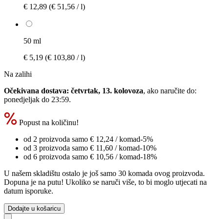
€ 12,89
(€ 51,56 / l)
50 ml
€ 5,19
(€ 103,80 / l)
Na zalihi
Očekivana dostava: četvrtak, 13. kolovoza
, ako naručite do:
ponedjeljak do 23:59
.
Popust na količinu!
od 2 proizvoda samo
€ 12,24
/ komad
-5%
od 3 proizvoda samo
€ 11,60
/ komad
-10%
od 6 proizvoda samo
€ 10,56
/ komad
-18%
U našem skladištu ostalo je još samo 30 komada ovog proizvoda.
Dopuna je na putu! Ukoliko se naruči više, to bi moglo utjecati na
datum isporuke.
Dodajte u košaricu