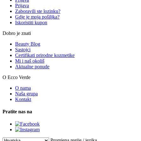
Prijava
Zaboravili ste lozinku?
Gdje je moja pošiljka?
Iskoristiti kupon
Dobro je znati
Beauty Blog
Sastojci
Certifikati prirodne kozmetike
Mi i naš okoliš
Aktualne ponude
O Ecco Verde
O nama
Naša grupa
Kontakt
Pratite nas na
Promjena regije / jezika