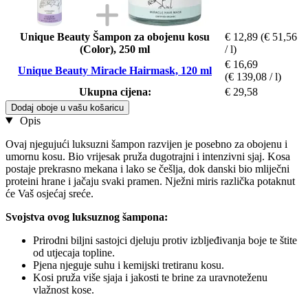
Unique Beauty Šampon za obojenu kosu
€ 12,89
(€ 51,56
(Color), 250 ml
/ l)
€ 16,69
Unique Beauty Miracle Hairmask, 120 ml
(€ 139,08 / l)
Ukupna cijena:
€ 29,58
Dodaj oboje u vašu košaricu
Opis
Ovaj njegujući luksuzni šampon razvijen je posebno za obojenu i
umornu kosu. Bio vrijesak pruža dugotrajni i intenzivni sjaj. Kosa
postaje prekrasno mekana i lako se češlja, dok danski bio mliječni
proteini hrane i jačaju svaki pramen. Nježni miris različka potaknut
će Vaš osjećaj sreće.
Svojstva ovog luksuznog šampona:
Prirodni biljni sastojci djeluju protiv izbljeđivanja boje te štite
od utjecaja topline.
Pjena njeguje suhu i kemijski tretiranu kosu.
Kosi pruža više sjaja i jakosti te brine za uravnoteženu
vlažnost kose.