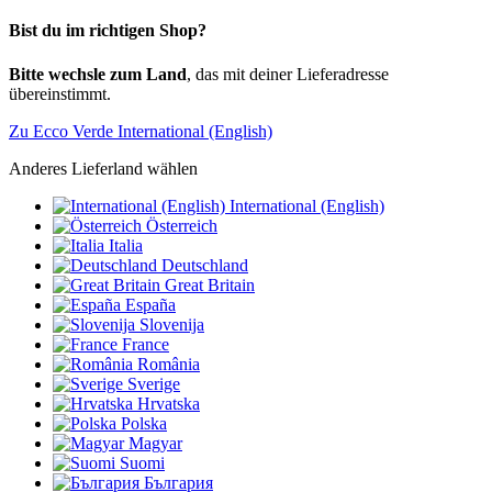
Bist du im richtigen Shop?
Bitte wechsle zum Land
, das mit deiner Lieferadresse
übereinstimmt.
Zu Ecco Verde International (English)
Anderes Lieferland wählen
International (English)
Österreich
Italia
Deutschland
Great Britain
España
Slovenija
France
România
Sverige
Hrvatska
Polska
Magyar
Suomi
България