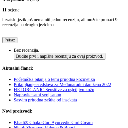
11
ocjene
hrvatski jezik još nema niti jednu recenziju, ali možete pronaći 9
recenzija na drugim jezicima.
Prikaz
Bez recenzija.
Budite prvi i napišite recenziju za ovaj proizvod.
Aktualni članci:
Početnička pitanja o temi prirodna kozmetika
Prikupljanje sredstava za Međunarodni dan žena 2022
HEJ ORGANIC Sensitive za osjetljivu kožu
Napravite sami svoj sapun
Sasvim prirodna zaštita od insekata
Novi proizvodi:
Khadi® ChakraCurl Ayurvedic Curl Cream
Niyok Shampoo Volume & Boost