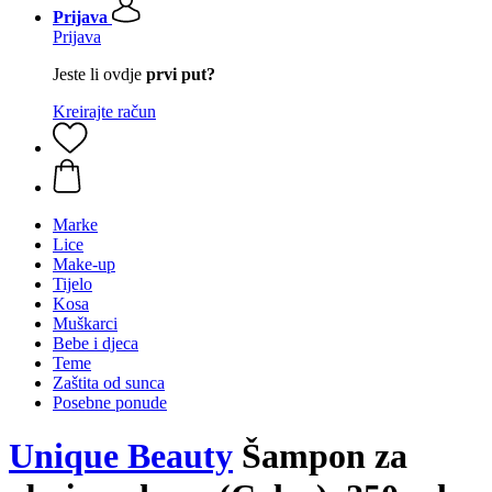
Prijava
Prijava
Jeste li ovdje
prvi put?
Kreirajte račun
Marke
Lice
Make-up
Tijelo
Kosa
Muškarci
Bebe i djeca
Teme
Zaštita od sunca
Posebne ponude
Unique Beauty
Šampon za