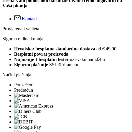
Treba Vam pomoć oko narudžbe? Rado ćemo odgovoriti na
Vaša pitanja.
Kontakt
Provjerena kvaliteta
Sigurna online kupnja
Hrvatska: besplatna standardna dostava
od € 49,90
Besplatni povrat proizvoda
Najmanje 1 besplatni tester
uz svaku narudžbu
Sigurno plaćanje
SSL šifriranjem
Načini plaćanja
Pouzećem
Predračun