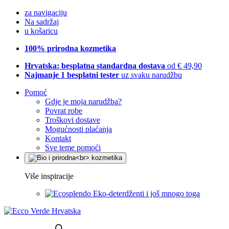
za navigaciju
Na sadržaj
u košaricu
100% prirodna kozmetika
Hrvatska: besplatna standardna dostava
od € 49,90
Najmanje 1 besplatni tester
uz svaku narudžbu
Pomoć
Gdje je moja narudžba?
Povrat robe
Troškovi dostave
Mogućnosti plaćanja
Kontakt
Sve teme pomoći
Više inspiracije
Eko-deterdženti i još mnogo toga