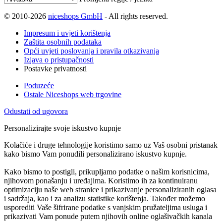
© 2010-2026
niceshops GmbH
- All rights reserved.
Impresum i uvjeti korištenja
Zaštita osobnih podataka
Opći uvjeti poslovanja i pravila otkazivanja
Izjava o pristupačnosti
Postavke privatnosti
Poduzeće
Ostale Niceshops web trgovine
Odustati od ugovora
Personalizirajte svoje iskustvo kupnje
Kolačiće i druge tehnologije koristimo samo uz Vaš osobni pristanak
kako bismo Vam ponudili personalizirano iskustvo kupnje.
Kako bismo to postigli, prikupljamo podatke o našim korisnicima,
njihovom ponašanju i uređajima. Koristimo ih za kontinuiranu
optimizaciju naše web stranice i prikazivanje personaliziranih oglasa
i sadržaja, kao i za analizu statistike korištenja. Također možemo
usporediti Vaše šifrirane podatke s vanjskim pružateljima usluga i
prikazivati Vam ponude putem njihovih online oglašivačkih kanala