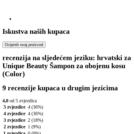
Iskustva naših kupaca
Ocijeniti ovaj proizvod
recenzija na sljedećem jeziku: hrvatski za
Unique Beauty Šampon za obojenu kosu
(Color)
9 recenzije kupaca u drugim jezicima
4,0
od 5 zvjezdica
5 zvjezdice
4
(36%)
4 zvjezdice
4
(36%)
3 zvjezdice
2
(18%)
2 zvjezdice
1
(9%)
1 zvjezdica
0
(0%)