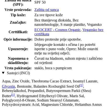
Zaštita od sunca
SPF 50
(SPF):
Vrste proizvoda:
Zaštita od sunca
Tip kože:
Za sve tipove kože
Bez titanijevog dioksida, Bez
Značajke:
nanotehnologije, S manje plastike, Vegansko
ECOCERT - Cosmos Organic
,
Vegansko bez
Certtifikati:
certifikata
Opće informacije:
Dobro protresite prije upotrebe.
Izbjegavajte kontakt s očima i po potrebi
Upozorenje:
isperite s puno vode, Oprez: Može ostaviti
mrlje na svijetloj odjeći.
Napomena o
Čuvati na hladnom, suhom mjestu i zaštićeno
skladištenju:
od svjetlosti
Vrsta pakiranja:
staklo, boca s pumpicom
Sastojci (INCI)
Aqua, Zinc Oxide, Theobroma Cacao Extract, Isoamyl Laurate,
[1]
Glycerin
, Bentonite, Balanites Roxburghii Seed Oil
,
Behenylalkohol, Propandiol, Butyrospermum Parkii (Shea)
[1]
Butter
, Hydrogenated Ethylhexyl Olivate, Maris Sal,
Polyglyceryl-8-Oleate, Sodium Stearoyl Glutamate,
Polyxydroxystearic Acid, Magnesium Chloride, Helianthus Annus