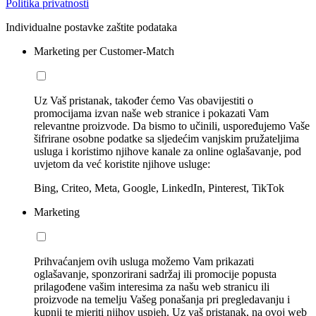
Politika privatnosti
Individualne postavke zaštite podataka
Marketing per Customer-Match
Uz Vaš pristanak, također ćemo Vas obavijestiti o
promocijama izvan naše web stranice i pokazati Vam
relevantne proizvode. Da bismo to učinili, uspoređujemo Vaše
šifrirane osobne podatke sa sljedećim vanjskim pružateljima
usluga i koristimo njihove kanale za online oglašavanje, pod
uvjetom da već koristite njihove usluge:
Bing, Criteo, Meta, Google, LinkedIn, Pinterest, TikTok
Marketing
Prihvaćanjem ovih usluga možemo Vam prikazati
oglašavanje, sponzorirani sadržaj ili promocije popusta
prilagođene vašim interesima za našu web stranicu ili
proizvode na temelju Vašeg ponašanja pri pregledavanju i
kupnji te mjeriti njihov uspjeh. Uz vaš pristanak, na ovoj web