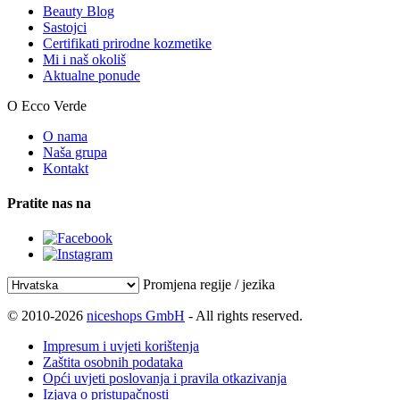
Beauty Blog
Sastojci
Certifikati prirodne kozmetike
Mi i naš okoliš
Aktualne ponude
O Ecco Verde
O nama
Naša grupa
Kontakt
Pratite nas na
Promjena regije / jezika
© 2010-2026
niceshops GmbH
- All rights reserved.
Impresum i uvjeti korištenja
Zaštita osobnih podataka
Opći uvjeti poslovanja i pravila otkazivanja
Izjava o pristupačnosti