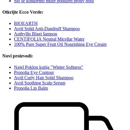
Što se konkretno može poduzeti protiv bora
Otkrijte Ecco Verde:
BIOEARTH
Avril Solid Anti-Dandruff Shampoo
Anthyllis Blagi šampon
CENTIFOLIA Neutral Micellar Water
100% Pure Super Fruit Oil Nourishing Eye Cream
Novi proizvodi:
Najel Poklon kutija "Winter Softness"
Propolia Eye Contour
Avril Curly Hair Solid Shampoo
Avril Soothing Scalp Serum
Propolia Lip Balm