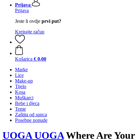
Prijava
Prijava
Jeste li ovdje
prvi put?
Kreirajte račun
Košarica
€ 0,00
Marke
Lice
Make-up
Tijelo
Kosa
Muškarci
Bebe i djeca
Teme
Zaštita od sunca
Posebne ponude
UOGA UOGA
Where Are Your