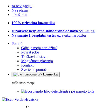
za navigaciju
Na sadržaj
u košaricu
100% prirodna kozmetika
Hrvatska: besplatna standardna dostava
od € 49,90
Najmanje 1 besplatni tester
uz svaku narudžbu
Pomoć
Gdje je moja narudžba?
Povrat robe
Troškovi dostave
Mogućnosti plaćanja
Kontakt
Sve teme pomoći
Više inspiracije
Eko-deterdženti i još mnogo toga