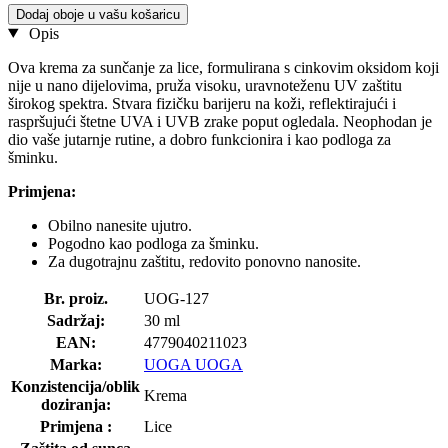
Dodaj oboje u vašu košaricu
Opis
Ova krema za sunčanje za lice, formulirana s cinkovim oksidom koji
nije u nano dijelovima, pruža visoku, uravnoteženu UV zaštitu
širokog spektra. Stvara fizičku barijeru na koži, reflektirajući i
raspršujući štetne UVA i UVB zrake poput ogledala. Neophodan je
dio vaše jutarnje rutine, a dobro funkcionira i kao podloga za
šminku.
Primjena:
Obilno nanesite ujutro.
Pogodno kao podloga za šminku.
Za dugotrajnu zaštitu, redovito ponovno nanosite.
Br. proiz.
UOG-127
Sadržaj:
30 ml
EAN:
4779040211023
Marka:
UOGA UOGA
Konzistencija/oblik
Krema
doziranja:
Primjena :
Lice