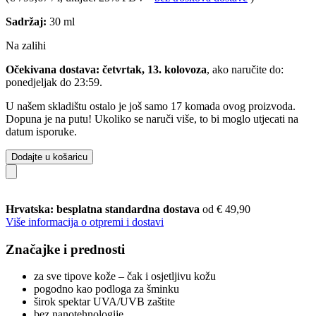
Sadržaj:
30 ml
Na zalihi
Očekivana dostava: četvrtak, 13. kolovoza
, ako naručite do:
ponedjeljak do 23:59
.
U našem skladištu ostalo je još samo 17 komada ovog proizvoda.
Dopuna je na putu! Ukoliko se naruči više, to bi moglo utjecati na
datum isporuke.
Dodajte u košaricu
Hrvatska: besplatna standardna dostava
od € 49,90
Više informacija o otpremi i dostavi
Značajke i prednosti
za sve tipove kože – čak i osjetljivu kožu
pogodno kao podloga za šminku
širok spektar UVA/UVB zaštite
bez nanotehnologije