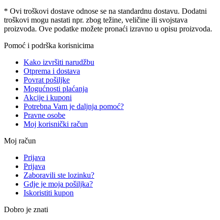
* Ovi troškovi dostave odnose se na standardnu ​​dostavu. Dodatni
troškovi mogu nastati npr. zbog težine, veličine ili svojstava
proizvoda. Ove podatke možete pronaći izravno u opisu proizvoda.
Pomoć i podrška korisnicima
Kako izvršiti narudžbu
Otprema i dostava
Povrat pošiljke
Mogućnosti plaćanja
Akcije i kuponi
Potrebna Vam je daljnja pomoć?
Pravne osobe
Moj korisnički račun
Moj račun
Prijava
Prijava
Zaboravili ste lozinku?
Gdje je moja pošiljka?
Iskoristiti kupon
Dobro je znati