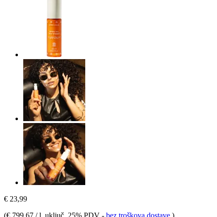
€ 23,99
(
€ 799,67 / l
, uključ. 25% PDV
-
bez troškova dostave
)