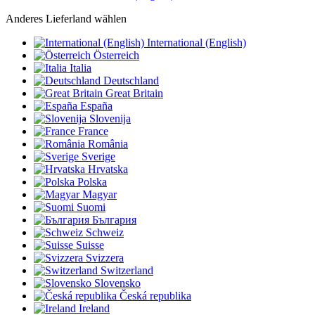
Anderes Lieferland wählen
International (English)
Österreich
Italia
Deutschland
Great Britain
España
Slovenija
France
România
Sverige
Hrvatska
Polska
Magyar
Suomi
България
Schweiz
Suisse
Svizzera
Switzerland
Slovensko
Česká republika
Ireland