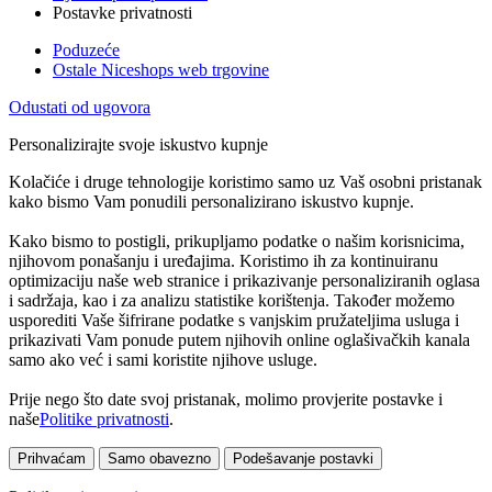
Postavke privatnosti
Poduzeće
Ostale Niceshops web trgovine
Odustati od ugovora
Personalizirajte svoje iskustvo kupnje
Kolačiće i druge tehnologije koristimo samo uz Vaš osobni pristanak
kako bismo Vam ponudili personalizirano iskustvo kupnje.
Kako bismo to postigli, prikupljamo podatke o našim korisnicima,
njihovom ponašanju i uređajima. Koristimo ih za kontinuiranu
optimizaciju naše web stranice i prikazivanje personaliziranih oglasa
i sadržaja, kao i za analizu statistike korištenja. Također možemo
usporediti Vaše šifrirane podatke s vanjskim pružateljima usluga i
prikazivati Vam ponude putem njihovih online oglašivačkih kanala
samo ako već i sami koristite njihove usluge.
Prije nego što date svoj pristanak, molimo provjerite postavke i
naše
Politike privatnosti
.
Prihvaćam
Samo obavezno
Podešavanje postavki