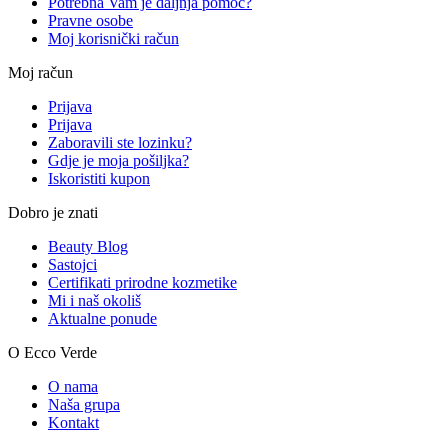
Potrebna Vam je daljnja pomoć?
Pravne osobe
Moj korisnički račun
Moj račun
Prijava
Prijava
Zaboravili ste lozinku?
Gdje je moja pošiljka?
Iskoristiti kupon
Dobro je znati
Beauty Blog
Sastojci
Certifikati prirodne kozmetike
Mi i naš okoliš
Aktualne ponude
O Ecco Verde
O nama
Naša grupa
Kontakt