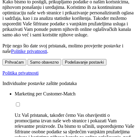
Kako bismo to postigli, prikupljamo podatke o našim korisnicima,
njihovom ponašanju i uređajima. Koristimo ih za kontinuiranu
optimizaciju naše web stranice i prikazivanje personaliziranih oglasa
i sadržaja, kao i za analizu statistike korištenja. Također možemo
usporediti Vaše šifrirane podatke s vanjskim pružateljima usluga i
prikazivati Vam ponude putem njihovih online oglašivačkih kanala
samo ako već i sami koristite njihove usluge.
Prije nego što date svoj pristanak, molimo provjerite postavke i
naše
Politike privatnosti
.
Prihvaćam
Samo obavezno
Podešavanje postavki
Politika privatnosti
Individualne postavke zaštite podataka
Marketing per Customer-Match
Uz Vaš pristanak, također ćemo Vas obavijestiti o
promocijama izvan naše web stranice i pokazati Vam
relevantne proizvode. Da bismo to učinili, uspoređujemo Vaše
šifrirane osobne podatke sa sljedećim vanjskim pružateljima