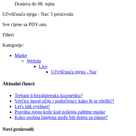
Dostava do 08. rujna
Učvršćuuća njega - Nar: 5 proizvoda
Sve cijene sa PDV-om.
Filteri
Kategorije:
Marke
Weleda
Lice
Učvršćuuća njega - Nar
Aktualni članci:
Trebam li bezglutensku kozmetiku?
Vrećice ispod očiju i podočnjaci: kako ih se riješiti?!
Let's talk eyeliner!
Pravilna njega kože kod nošenja zaštitne maske
Kako osobna higijena može biti dobra za planet?
Novi proizvodi: