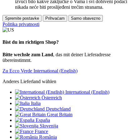
izvući bilo kakve zaključke o Vama i svi dobiveni podaci
nikada neće biti proslijeđeni trećim stranama.
Spremite postavke
Prihvaćam
Samo obavezno
Politika privatnosti
Bist du im richtigen Shop?
Bitte wechsle zum Land
, das mit deiner Lieferadresse
übereinstimmt.
Zu Ecco Verde International (English)
Anderes Lieferland wählen
International (English)
Österreich
Italia
Deutschland
Great Britain
España
Slovenija
France
România