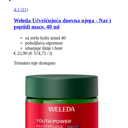
4.1 (21)
Weleda
Učvršćujuća dnevna njega -​ Nar i
peptidi mace, 40 ml
za zrelu kožu iznad 40
poboljšava otpornost
smanjuje linije i bore
€ 22,99
(€ 574,75 / l)
Trenutno nije dostupno