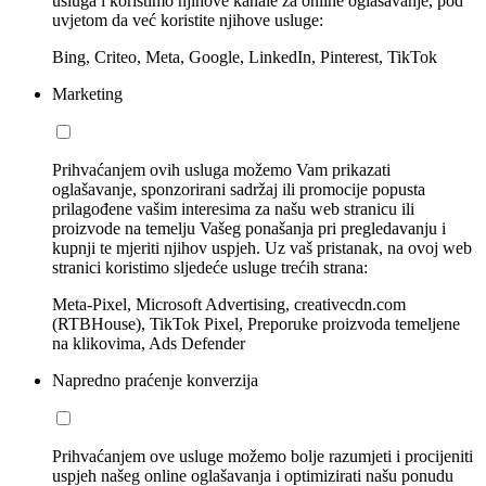
usluga i koristimo njihove kanale za online oglašavanje, pod
uvjetom da već koristite njihove usluge:
Bing, Criteo, Meta, Google, LinkedIn, Pinterest, TikTok
Marketing
Prihvaćanjem ovih usluga možemo Vam prikazati
oglašavanje, sponzorirani sadržaj ili promocije popusta
prilagođene vašim interesima za našu web stranicu ili
proizvode na temelju Vašeg ponašanja pri pregledavanju i
kupnji te mjeriti njihov uspjeh. Uz vaš pristanak, na ovoj web
stranici koristimo sljedeće usluge trećih strana:
Meta-Pixel, Microsoft Advertising, creativecdn.com
(RTBHouse), TikTok Pixel, Preporuke proizvoda temeljene
na klikovima, Ads Defender
Napredno praćenje konverzija
Prihvaćanjem ove usluge možemo bolje razumjeti i procijeniti
uspjeh našeg online oglašavanja i optimizirati našu ponudu