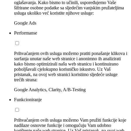
oglašavanja. Kako bismo to učinili, uspoređujemo Vaše
šifrirane osobne podatke sa sljedećim vanjskim pružateljima
usluga ukoliko već koristite njihove usluge:
Google Ads
Performanse
Prihvaćanjem ovih usluga možemo pratiti ponašanje klikova i
surfanja unutar naše web stranice i anonimno ih analizirati
kako bismo optimizirali našu web stranicu i kontinuirano
poboljšavali cjelokupno korisničko iskustvo. Uz Vaš
pristanak, na ovoj web stranici koristimo sljedeće usluge
trećih strana:
Google Analytics, Clarity, A/B-Testing
Funkcioniranje
Prihvaćanjem ovih usluga možemo Vam pružiti funkcije koje
nadilaze osnovne funkcije i omogućuju Vam udobno
korištenje naše web stranice. Uz Vaš pristanak, na ovoj web