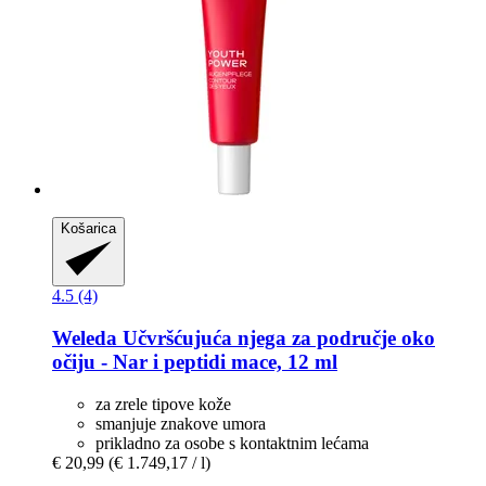
Košarica
4.5 (4)
Weleda
Učvršćujuća njega za područje oko
očiju -​ Nar i peptidi mace, 12 ml
za zrele tipove kože
smanjuje znakove umora
prikladno za osobe s kontaktnim lećama
€ 20,99
(€ 1.749,17 / l)