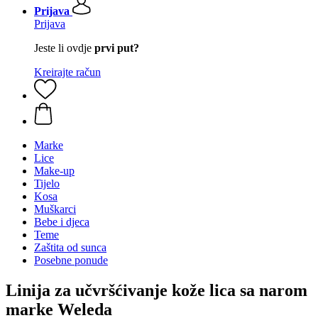
Prijava
Prijava
Jeste li ovdje
prvi put?
Kreirajte račun
Marke
Lice
Make-up
Tijelo
Kosa
Muškarci
Bebe i djeca
Teme
Zaštita od sunca
Posebne ponude
Linija za učvršćivanje kože lica sa narom
marke Weleda