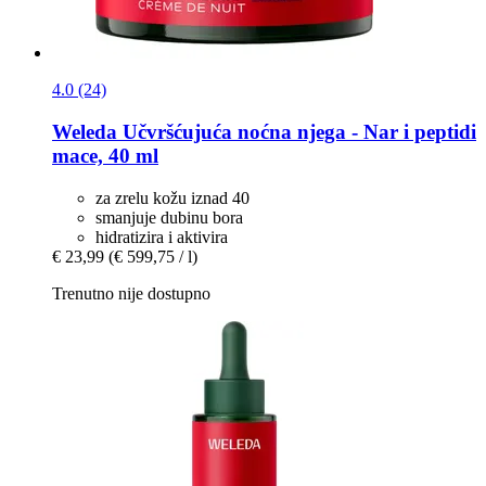
4.0 (24)
Weleda
Učvršćujuća noćna njega -​ Nar i peptidi
mace, 40 ml
za zrelu kožu iznad 40
smanjuje dubinu bora
hidratizira i aktivira
€ 23,99
(€ 599,75 / l)
Trenutno nije dostupno