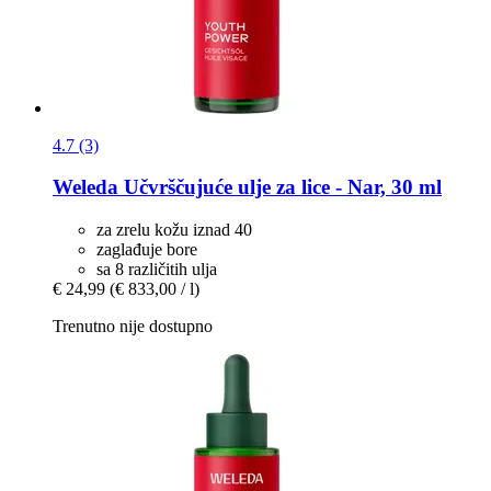
4.7 (3)
Weleda
Učvrščujuće ulje za lice -​ Nar, 30 ml
za zrelu kožu iznad 40
zaglađuje bore
sa 8 različitih ulja
€ 24,99
(€ 833,00 / l)
Trenutno nije dostupno