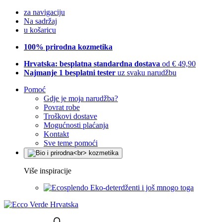
za navigaciju
Na sadržaj
u košaricu
100% prirodna kozmetika
Hrvatska: besplatna standardna dostava
od € 49,90
Najmanje 1 besplatni tester
uz svaku narudžbu
Pomoć
Gdje je moja narudžba?
Povrat robe
Troškovi dostave
Mogućnosti plaćanja
Kontakt
Sve teme pomoći
Više inspiracije
Eko-deterdženti i još mnogo toga