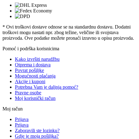
* Ovi troškovi dostave odnose se na standardnu ​​dostavu. Dodatni
troškovi mogu nastati npr. zbog težine, veličine ili svojstava
proizvoda. Ove podatke možete pronaći izravno u opisu proizvoda.
Pomoć i podrška korisnicima
Kako izvršiti narudžbu
Otprema i dostava
Povrat pošiljke
Mogućnosti plaćanja
Akcije i kuponi
Potrebna Vam je daljnja pomoć?
Pravne osobe
Moj korisnički račun
Moj račun
Prijava
Prijava
Zaboravili ste lozinku?
Gdje je moja pošiljka?