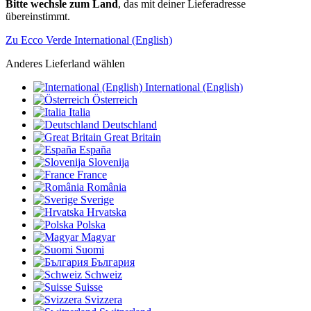
Bitte wechsle zum Land
, das mit deiner Lieferadresse
übereinstimmt.
Zu Ecco Verde International (English)
Anderes Lieferland wählen
International (English)
Österreich
Italia
Deutschland
Great Britain
España
Slovenija
France
România
Sverige
Hrvatska
Polska
Magyar
Suomi
България
Schweiz
Suisse
Svizzera