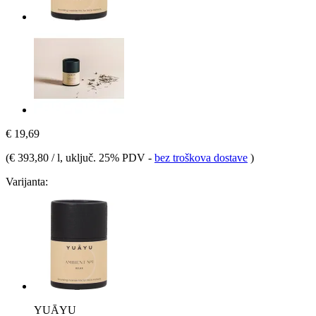
€ 19,69
(
€ 393,80 / l
, uključ. 25% PDV
-
bez troškova dostave
)
Varijanta:
YUĀYU