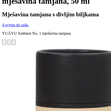
mješavina tamjana, 50 ml
Mješavina tamjana s divljim biljkama
4 ocjena do sada.
YUĀYU Ambient No. 1 mješavina tamjana