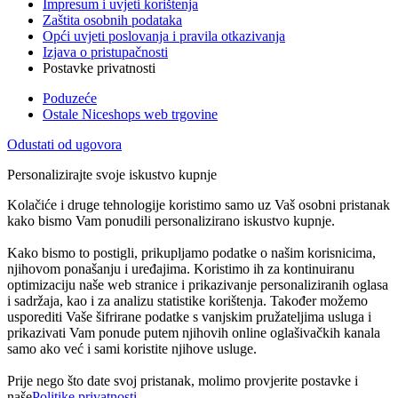
Impresum i uvjeti korištenja
Zaštita osobnih podataka
Opći uvjeti poslovanja i pravila otkazivanja
Izjava o pristupačnosti
Postavke privatnosti
Poduzeće
Ostale Niceshops web trgovine
Odustati od ugovora
Personalizirajte svoje iskustvo kupnje
Kolačiće i druge tehnologije koristimo samo uz Vaš osobni pristanak
kako bismo Vam ponudili personalizirano iskustvo kupnje.
Kako bismo to postigli, prikupljamo podatke o našim korisnicima,
njihovom ponašanju i uređajima. Koristimo ih za kontinuiranu
optimizaciju naše web stranice i prikazivanje personaliziranih oglasa
i sadržaja, kao i za analizu statistike korištenja. Također možemo
usporediti Vaše šifrirane podatke s vanjskim pružateljima usluga i
prikazivati Vam ponude putem njihovih online oglašivačkih kanala
samo ako već i sami koristite njihove usluge.
Prije nego što date svoj pristanak, molimo provjerite postavke i
naše
Politike privatnosti
.