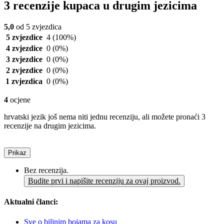
3 recenzije kupaca u drugim jezicima
5,0
od 5 zvjezdica
5 zvjezdice
4
(100%)
4 zvjezdice
0
(0%)
3 zvjezdice
0
(0%)
2 zvjezdice
0
(0%)
1 zvjezdica
0
(0%)
4
ocjene
hrvatski jezik još nema niti jednu recenziju, ali možete pronaći 3
recenzije na drugim jezicima.
Prikaz
Bez recenzija.
Budite prvi i napišite recenziju za ovaj proizvod.
Aktualni članci:
Sve o biljnim bojama za kosu