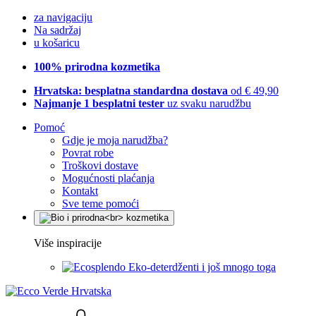
za navigaciju
Na sadržaj
u košaricu
100% prirodna kozmetika
Hrvatska: besplatna standardna dostava
od € 49,90
Najmanje 1 besplatni tester
uz svaku narudžbu
Pomoć
Gdje je moja narudžba?
Povrat robe
Troškovi dostave
Mogućnosti plaćanja
Kontakt
Sve teme pomoći
Više inspiracije
Eko-deterdženti i još mnogo toga