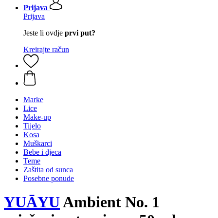
Prijava
Prijava
Jeste li ovdje
prvi put?
Kreirajte račun
Marke
Lice
Make-up
Tijelo
Kosa
Muškarci
Bebe i djeca
Teme
Zaštita od sunca
Posebne ponude
YUĀYU
Ambient No. 1