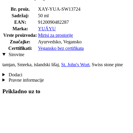
Br. proiz.
XAY-YUA-SW13724
Sadržaj:
50 ml
EAN:
9120090482287
Marka:
YUĀYU
Vrste proizvoda:
Mirisi za prostorije
Značajke:
Ayurvedsko, Vegansko
Certtifikati:
Vegansko bez certifikata
Sirovine
tamjan, Smreka, islandski lišaj,
St. John's Wort
, Swiss stone pine
Dodaci
Pravne informacije
Prikladno uz to