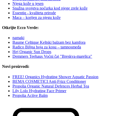
Njega kože u jesen
Snažna svojstva noćurka kod njege zrele kože
Essentiq - kvaliteta prirode
Maca – korijen za njegu kože
Otkrijte Ecco Verde:
namaki
Baume Celtique Keltski balzam bez kamfora
Radico Biljna boja za kosu – tamnosmeđa
Hej Organic Sun Drops
Demmers Teehaus Voćni čaj "Breskva-marelica"
Novi proizvodi:
FREE! Organics Hydrating Shower Aquatic Passion
BEMA COSMETICI Anti-Frizz Conditioner
Propolia Organic Natural Defences Herbal Tea
Lily Lolo Hydrating Face Primer
Propolia Active Balm