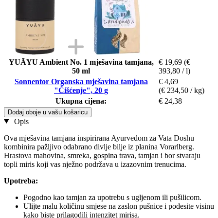
YUĀYU Ambient No. 1 mješavina tamjana,
€ 19,69
(€
50 ml
393,80 / l)
Sonnentor Organska mješavina tamjana
€ 4,69
"Čišćenje", 20 g
(€ 234,50 / kg)
Ukupna cijena:
€ 24,38
Dodaj oboje u vašu košaricu
Opis
Ova mješavina tamjana inspirirana Ayurvedom za Vata Doshu
kombinira pažljivo odabrano divlje bilje iz planina Vorarlberg.
Hrastova mahovina, smreka, gospina trava, tamjan i bor stvaraju
topli miris koji vas nježno podržava u izazovnim trenucima.
Upotreba:
Pogodno kao tamjan za upotrebu s ugljenom ili pušilicom.
Ulijte malu količinu smjese na zaslon pušnice i podesite visinu
kako biste prilagodili intenzitet mirisa.