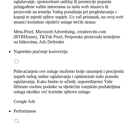
oglašavanje, sponzorirani sadržaj ili promocije popusta
prilagođene vašim interesima za našu web stranicu ili
proizvode na temelju Vašeg ponašanja pri pregledavanju i
kupnji te mjeriti njihov uspjeh. Uz vaš pristanak, na ovoj web
stranici koristimo sljedeće usluge trećih strana:
Meta-Pixel, Microsoft Advertising, creativecdn.com
(RTBHouse), TikTok Pixel, Preporuke proizvoda temeljene
na klikovima, Ads Defender
Napredno praćenje konverzija
Prihvaćanjem ove usluge možemo bolje razumjeti i procijeniti
uspjeh našeg online oglašavanja i optimizirati našu ponudu
oglašavanja. Kako bismo to učinili, uspoređujemo Vaše
šifrirane osobne podatke sa sljedećim vanjskim pružateljima
usluga ukoliko već koristite njihove usluge:
Google Ads
Performanse