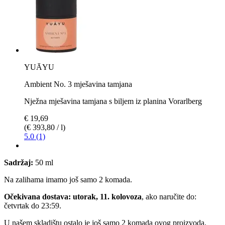
YUĀYU
Ambient No. 3 mješavina tamjana
Nježna mješavina tamjana s biljem iz planina Vorarlberg
€ 19,69
(€ 393,80 / l)
5.0 (1)
Sadržaj:
50 ml
Na zalihama imamo još samo 2 komada.
Očekivana dostava: utorak, 11. kolovoza
, ako naručite do:
četvrtak do 23:59
.
U našem skladištu ostalo je još samo 2 komada ovog proizvoda.