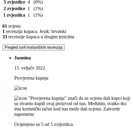
3 zvjezdice
4
(6%)
2 zvjezdice
1
(1%)
1 zvjezdica
1
(1%)
61
ocjena
1
recenzija kupaca. Jezik: hrvatski
33
recenzije kupaca u drugim jezicima
Pregled svih korisničkih recenzija
Jasmina
15. veljače 2022
Provjerena kupnja
"Provjerena kupnja" znači da su ocjenu dali kupci koji
su stvarno kupili ovaj proizvod od nas. Međutim, svatko tko
ima korisnički račun kod nas može dati ocjenu.
Zatvorite
napomenu
Ocijenjeno sa 5 od 5 zvijezdica.