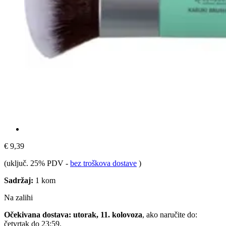
€ 9,39
(uključ. 25% PDV
-
bez troškova dostave
)
Sadržaj:
1 kom
Na zalihi
Očekivana dostava: utorak, 11. kolovoza
, ako naručite do:
četvrtak do 23:59
.