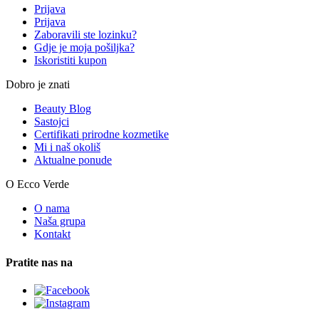
Prijava
Prijava
Zaboravili ste lozinku?
Gdje je moja pošiljka?
Iskoristiti kupon
Dobro je znati
Beauty Blog
Sastojci
Certifikati prirodne kozmetike
Mi i naš okoliš
Aktualne ponude
O Ecco Verde
O nama
Naša grupa
Kontakt
Pratite nas na