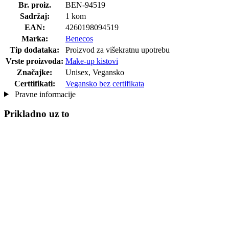
Br. proiz.
BEN-94519
Sadržaj:
1 kom
EAN:
4260198094519
Marka:
Benecos
Tip dodataka:
Proizvod za višekratnu upotrebu
Vrste proizvoda:
Make-up kistovi
Značajke:
Unisex, Vegansko
Certtifikati:
Vegansko bez certifikata
Pravne informacije
Prikladno uz to