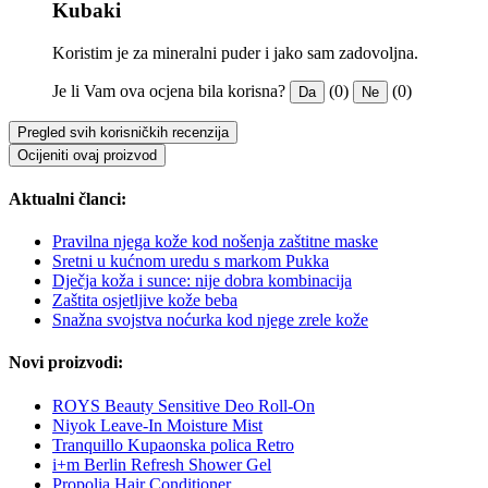
Kubaki
Koristim je za mineralni puder i jako sam zadovoljna.
Je li Vam ova ocjena bila korisna?
(0)
(0)
Da
Ne
Pregled svih korisničkih recenzija
Ocijeniti ovaj proizvod
Aktualni članci:
Pravilna njega kože kod nošenja zaštitne maske
Sretni u kućnom uredu s markom Pukka
Dječja koža i sunce: nije dobra kombinacija
Zaštita osjetljive kože beba
Snažna svojstva noćurka kod njege zrele kože
Novi proizvodi:
ROYS Beauty Sensitive Deo Roll-On
Niyok Leave-In Moisture Mist
Tranquillo Kupaonska polica Retro
i+m Berlin Refresh Shower Gel
Propolia Hair Conditioner