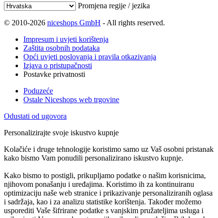
Promjena regije / jezika
© 2010-2026
niceshops GmbH
- All rights reserved.
Impresum i uvjeti korištenja
Zaštita osobnih podataka
Opći uvjeti poslovanja i pravila otkazivanja
Izjava o pristupačnosti
Postavke privatnosti
Poduzeće
Ostale Niceshops web trgovine
Odustati od ugovora
Personalizirajte svoje iskustvo kupnje
Kolačiće i druge tehnologije koristimo samo uz Vaš osobni pristanak
kako bismo Vam ponudili personalizirano iskustvo kupnje.
Kako bismo to postigli, prikupljamo podatke o našim korisnicima,
njihovom ponašanju i uređajima. Koristimo ih za kontinuiranu
optimizaciju naše web stranice i prikazivanje personaliziranih oglasa
i sadržaja, kao i za analizu statistike korištenja. Također možemo
usporediti Vaše šifrirane podatke s vanjskim pružateljima usluga i