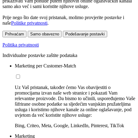
prikazivati Vam ponude putem njihovih online oglašivačkih kanala
samo ako već i sami koristite njihove usluge.
Prije nego što date svoj pristanak, molimo provjerite postavke i
naše
Politike privatnosti
.
Prihvaćam
Samo obavezno
Podešavanje postavki
Politika privatnosti
Individualne postavke zaštite podataka
Marketing per Customer-Match
Uz Vaš pristanak, također ćemo Vas obavijestiti o
promocijama izvan naše web stranice i pokazati Vam
relevantne proizvode. Da bismo to učinili, uspoređujemo Vaše
šifrirane osobne podatke sa sljedećim vanjskim pružateljima
usluga i koristimo njihove kanale za online oglašavanje, pod
uvjetom da već koristite njihove usluge:
Bing, Criteo, Meta, Google, LinkedIn, Pinterest, TikTok
Marketing