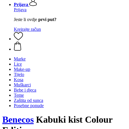
Prijava
Prijava
Jeste li ovdje
prvi put?
Kreirajte račun
Marke
Lice
Make-up
Tijelo
Kosa
Muškarci
Bebe i djeca
Teme
Zaštita od sunca
Posebne ponude
Benecos
Kabuki kist Colour