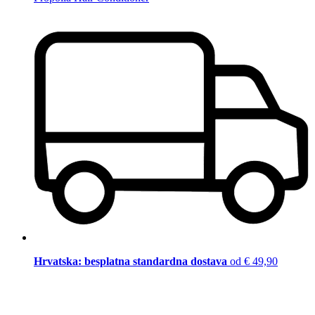
Hrvatska: besplatna standardna dostava
od € 49,90