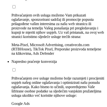
Prihvaćanjem ovih usluga možemo Vam prikazati
oglašavanje, sponzorirani sadržaj ili promocije popusta
prilagođene vašim interesima za našu web stranicu ili
proizvode na temelju Vašeg ponašanja pri pregledavanju i
kupnji te mjeriti njihov uspjeh. Uz vaš pristanak, na ovoj web
stranici koristimo sljedeće usluge trećih strana:
Meta-Pixel, Microsoft Advertising, creativecdn.com
(RTBHouse), TikTok Pixel, Preporuke proizvoda temeljene
na klikovima, Ads Defender
Napredno praćenje konverzija
Prihvaćanjem ove usluge možemo bolje razumjeti i procijeniti
uspjeh našeg online oglašavanja i optimizirati našu ponudu
oglašavanja. Kako bismo to učinili, uspoređujemo Vaše
šifrirane osobne podatke sa sljedećim vanjskim pružateljima
usluga ukoliko već koristite njihove usluge:
Google Ads