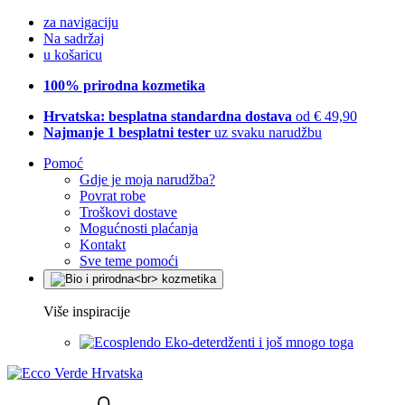
za navigaciju
Na sadržaj
u košaricu
100% prirodna kozmetika
Hrvatska: besplatna standardna dostava
od € 49,90
Najmanje 1 besplatni tester
uz svaku narudžbu
Pomoć
Gdje je moja narudžba?
Povrat robe
Troškovi dostave
Mogućnosti plaćanja
Kontakt
Sve teme pomoći
Više inspiracije
Eko-deterdženti i još mnogo toga